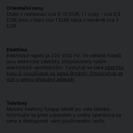
Orientační ceny
Oběd v restauraci cca 5-10 EUR; 1 l vody - cca 0,5
EUR; pivo v baru cca 1 EUR; káva v kavárně cca 1
EUR.
Elektřina
Elektrické napětí je 220 V/50 Hz. Ve většině hotelů
jsou elektrické zástrčky přizpůsobeny naším
elektrickým spotřebičům. Vyskytují se také
zástrčky
typu G (používané ve Velké Británii). Doporučuje se
vzít s sebou příslušný adaptér.
Telefony
Mobilní telefony fungují téměř po celé Gambii.
Informujte se před odjezdem u svého operátora na
ceny a dostupnost vámi používaného tarifu.