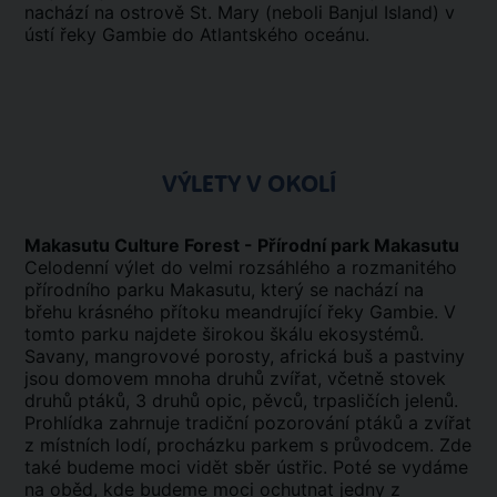
nachází na ostrově St. Mary (neboli Banjul Island) v
ústí řeky Gambie do Atlantského oceánu.
VÝLETY V OKOLÍ
Makasutu Culture Forest - Přírodní park Makasutu
Celodenní výlet do velmi rozsáhlého a rozmanitého
přírodního parku Makasutu, který se nachází na
břehu krásného přítoku meandrující řeky Gambie. V
tomto parku najdete širokou škálu ekosystémů.
Savany, mangrovové porosty, africká buš a pastviny
jsou domovem mnoha druhů zvířat, včetně stovek
druhů ptáků, 3 druhů opic, pěvců, trpasličích jelenů.
Prohlídka zahrnuje tradiční pozorování ptáků a zvířat
z místních lodí, procházku parkem s průvodcem. Zde
také budeme moci vidět sběr ústřic. Poté se vydáme
na oběd, kde budeme moci ochutnat jedny z