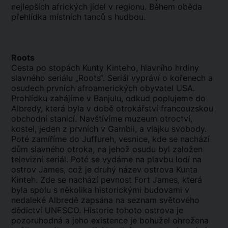
nejlepších afrických jídel v regionu. Během oběda
přehlídka místních tanců s hudbou.
Roots
Cesta po stopách Kunty Kinteho, hlavního hrdiny
slavného seriálu „Roots“. Seriál vypráví o kořenech a
osudech prvních afroamerických obyvatel USA.
Prohlídku zahájíme v Banjulu, odkud poplujeme do
Albredy, která byla v době otrokářství francouzskou
obchodní stanicí. Navštívíme muzeum otroctví,
kostel, jeden z prvních v Gambii, a vlajku svobody.
Poté zamíříme do Juffureh, vesnice, kde se nachází
dům slavného otroka, na jehož osudu byl založen
televizní seriál. Poté se vydáme na plavbu lodí na
ostrov James, což je druhý název ostrova Kunta
Kinteh. Zde se nachází pevnost Fort James, která
byla spolu s několika historickými budovami v
nedaleké Albredě zapsána na seznam světového
dědictví UNESCO. Historie tohoto ostrova je
pozoruhodná a jeho existence je bohužel ohrožena