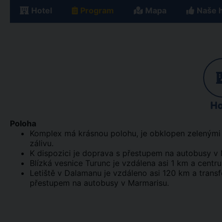
Hotel
Program
Mapa
Naše 
Ho
Poloha
Komplex má krásnou polohu, je obklopen zelenými k
zálivu.
K dispozici je doprava s přestupem na autobusy v
Blízká vesnice Turunc je vzdálena asi 1 km a cent
Letiště v Dalamanu je vzdáleno asi 120 km a transfe
přestupem na autobusy v Marmarisu.