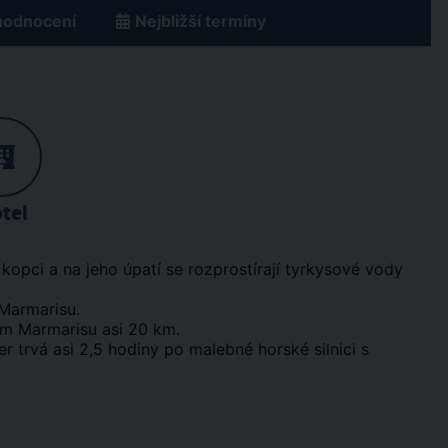
hodnocení
Nejbližší termíny
tel
opci a na jeho úpatí se rozprostírají tyrkysové vody
 Marmarisu.
rum Marmarisu asi 20 km.
r trvá asi 2,5 hodiny po malebné horské silnici s