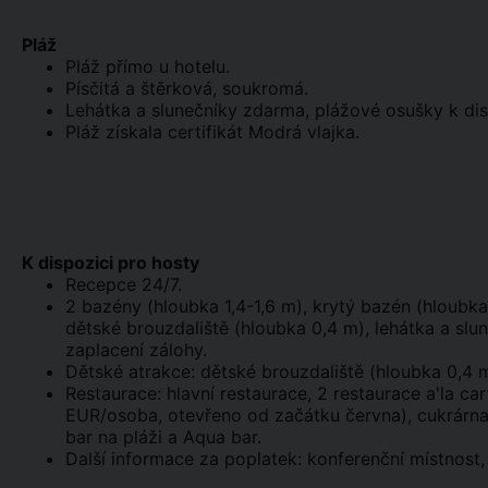
Pláž
Pláž přímo u hotelu.
Písčitá a štěrková, soukromá.
Lehátka a slunečníky zdarma, plážové osušky k dis
Pláž získala certifikát Modrá vlajka.
K dispozici pro hosty
Recepce 24/7.
2 bazény (hloubka 1,4-1,6 m), krytý bazén (hloubka
dětské brouzdaliště (hloubka 0,4 m), lehátka a sl
zaplacení zálohy.
Dětské atrakce: dětské brouzdaliště (hloubka 0,4 m
Restaurace: hlavní restaurace, 2 restaurace a'la car
EUR/osoba, otevřeno od začátku června), cukrárna 
bar na pláži a Aqua bar.
Další informace za poplatek: konferenční místnost, 