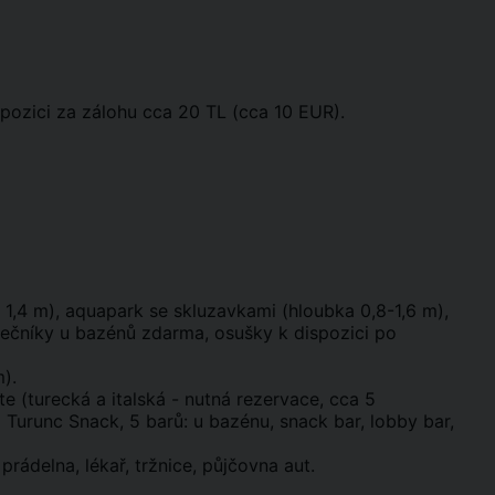
pozici za zálohu cca 20 TL (cca 10 EUR).
 1,4 m), aquapark se skluzavkami (hloubka 0,8-1,6 m),
unečníky u bazénů zdarma, osušky k dispozici po
).
te (turecká a italská - nutná rezervace, cca 5
Turunc Snack, 5 barů: u bazénu, snack bar, lobby bar,
prádelna, lékař, tržnice, půjčovna aut.