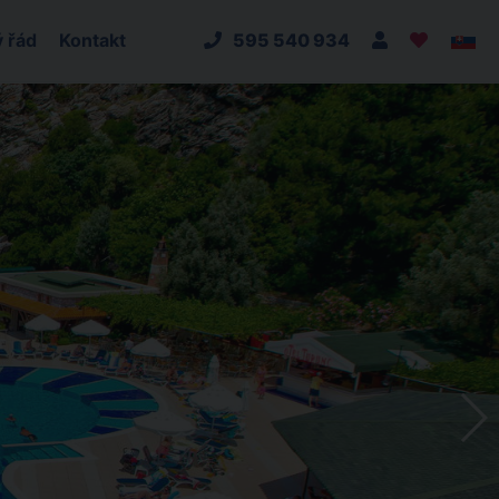
 řád
Kontakt
595 540 934