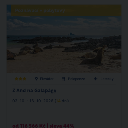
Poznávací + pobytový
Ekvádor
Polopenze
Letecky
Z And na Galapágy
03. 10. - 16. 10. 2026 (
14
dní)
od 116 566 Kč | sleva 44%