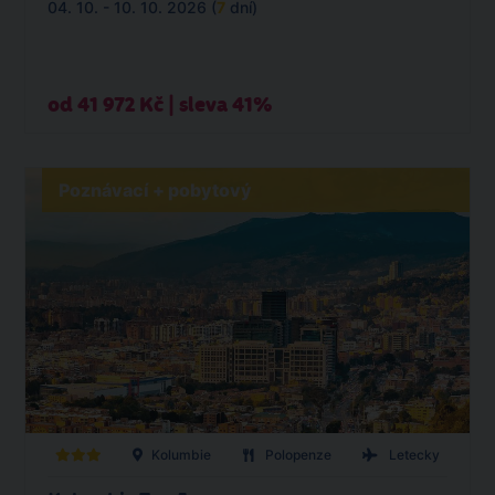
04. 10. - 10. 10. 2026 (
7
dní)
od 41 972 Kč | sleva 41%
Poznávací + pobytový
Kolumbie
Polopenze
Letecky