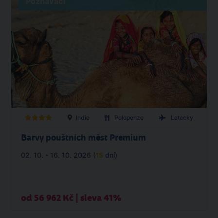
Poznávací
Indie
Polopenze
Letecky
Barvy pouštních měst Premium
02. 10. - 16. 10. 2026 (
15
dní)
od 56 962 Kč | sleva 41%