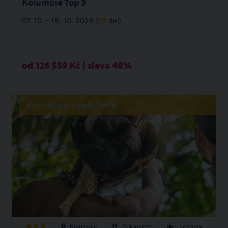
Kolumbie Top 5
07. 10. - 18. 10. 2026 (
12
dní)
od 126 559 Kč | sleva 48%
Poznávací + pobytový
Kolumbie
Polopenze
Letecky