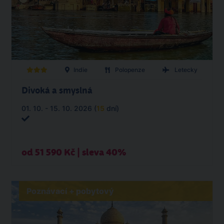
Indie
Polopenze
Letecky
Divoká a smyslná
01. 10. - 15. 10. 2026 (
15
dní)
od 51 590 Kč | sleva 40%
Poznávací + pobytový