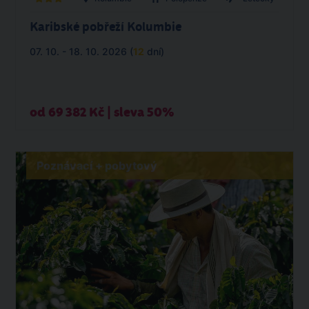
Karibské pobřeží Kolumbie
07. 10. - 18. 10. 2026 (
12
dní)
od 69 382 Kč | sleva 50%
Poznávací + pobytový