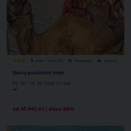
Indie - Nové Dillí
Polopenze
Letecky
Barvy pouštních měst
02. 10. - 16. 10. 2026 (
15
dní)
od 45 943 Kč | sleva 40%