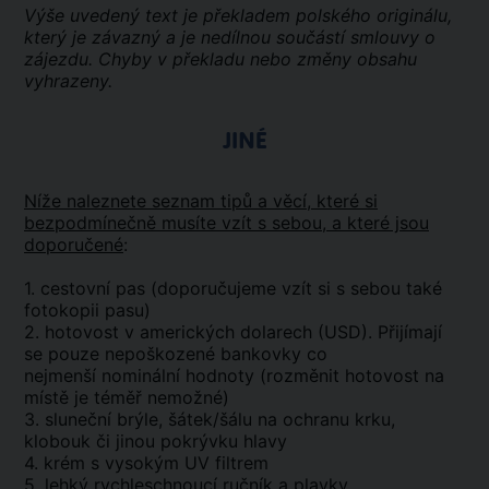
Výše uvedený text je překladem polského originálu,
který je závazný a je nedílnou součástí smlouvy o
zájezdu. Chyby v překladu nebo změny obsahu
vyhrazeny.
JINÉ
Níže naleznete seznam tipů a věcí, které si
bezpodmínečně musíte vzít s sebou, a které jsou
doporučené
:
1. cestovní pas (doporučujeme vzít si s sebou také
fotokopii pasu)
2. hotovost v amerických dolarech (USD). Přijímají
se pouze nepoškozené bankovky co
nejmenší nominální hodnoty (rozměnit hotovost na
místě je téměř nemožné)
3. sluneční brýle, šátek/šálu na ochranu krku,
klobouk či jinou pokrývku hlavy
4. krém s vysokým UV filtrem
5. lehký rychleschnoucí ručník a plavky