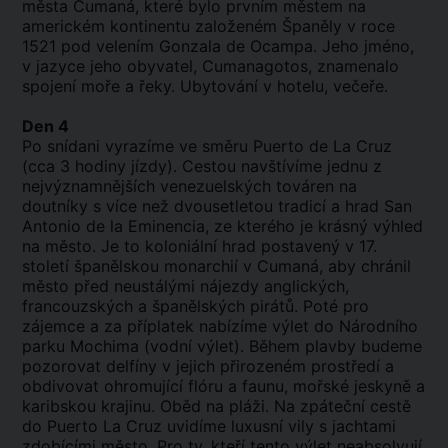
města Cumaná, které bylo prvním městem na
americkém kontinentu založeném Španěly v roce
1521 pod velením Gonzala de Ocampa. Jeho jméno,
v jazyce jeho obyvatel, Cumanagotos, znamenalo
spojení moře a řeky. Ubytování v hotelu, večeře.
Den 4
Po snídani vyrazíme ve směru Puerto de La Cruz
(cca 3 hodiny jízdy). Cestou navštívíme jednu z
nejvýznamnějších venezuelských továren na
doutníky s více než dvousetletou tradicí a hrad San
Antonio de la Eminencia, ze kterého je krásný výhled
na město. Je to koloniální hrad postavený v 17.
století španělskou monarchií v Cumaná, aby chránil
město před neustálými nájezdy anglických,
francouzských a španělských pirátů. Poté pro
zájemce a za příplatek nabízíme výlet do Národního
parku Mochima (vodní výlet). Během plavby budeme
pozorovat delfíny v jejich přirozeném prostředí a
obdivovat ohromující flóru a faunu, mořské jeskyně a
karibskou krajinu. Oběd na pláži. Na zpáteční cestě
do Puerto La Cruz uvidíme luxusní vily s jachtami
zdobícími město. Pro ty, kteří tento výlet neabsolvují,