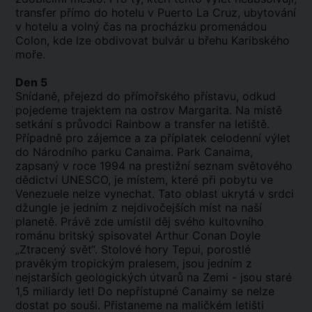
transfer přímo do hotelu v Puerto La Cruz, ubytování
v hotelu a volný čas na procházku promenádou
Colon, kde lze obdivovat bulvár u břehu Karibského
moře.
Den 5
Snídaně, přejezd do přímořského přístavu, odkud
pojedeme trajektem na ostrov Margarita. Na místě
setkání s průvodci Rainbow a transfer na letiště.
Případně pro zájemce a za příplatek celodenní výlet
do Národního parku Canaima. Park Canaima,
zapsaný v roce 1994 na prestižní seznam světového
dědictví UNESCO, je místem, které při pobytu ve
Venezuele nelze vynechat. Tato oblast ukrytá v srdci
džungle je jedním z nejdivočejších míst na naší
planetě. Právě zde umístil děj svého kultovního
románu britský spisovatel Arthur Conan Doyle
„Ztracený svět“. Stolové hory Tepui, porostlé
pravěkým tropickým pralesem, jsou jedním z
nejstarších geologických útvarů na Zemi - jsou staré
1,5 miliardy let! Do nepřístupné Canaimy se nelze
dostat po souši. Přistaneme na maličkém letišti