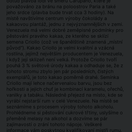
odtud plavba lodí ve směru Carupano, které je
považováno za bránu na poloostrov Paria a také
jeho srdce (plavba bude trvat cca 3 hodiny). Na
místě navštívíme centrum výroby čokolády a
kakaovou plantáž, jednu z nejvýznamnějších v zemi.
Venezuela má velmi dobré zeměpisné podmínky pro
pěstování pravého kakaa, ze kterého se sklízí
semena Criollo (což ve španělštině znamená „místní
původ“). Kakao Criollo je velmi kvalitní a vzácná
rostlina, jejímž největším producentem je Venezuela,
i když její sklizeň není velká. Protože Criollo tvoří
pouhá 3 % světové úrody kakaa a odhaduje se, že z
tohoto stromu zbylo jen pár posledních, čistých
exemplářů, je toto kakao poměrně drahé. Semínka
Criollo mají lehce načervenalou barvu, jsou bez
hořkosti a jejich chuť je kombinací karamelu, ořechů,
vanilky a tabáku. Následně přejezd na místo, kde se
vyrábí nejstarší rum v celé Venezuele. Na místě se
seznámíme s procesem výroby tohoto alkoholu.
Prohlédneme si pěstování cukrové třtiny, uslyšíme o
přeměně melasy na alkohol a dozvíme se pár
zajímavostí o zrání tohoto nápoje. Veškeré
informace vám poskytnou kvalifikovaní mistři rumu.