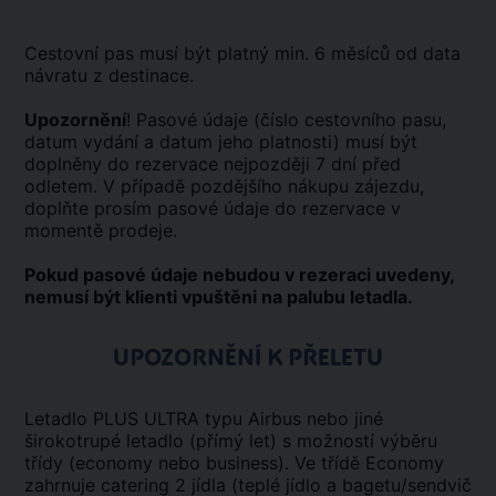
Cestovní pas musí být platný min. 6 měsíců od data
návratu z destinace.
Upozornění
! Pasové údaje (číslo cestovního pasu,
datum vydání a datum jeho platnosti) musí být
doplněny do rezervace nejpozději 7 dní před
odletem. V případě pozdějšího nákupu zájezdu,
doplňte prosím pasové údaje do rezervace v
momentě prodeje.
Pokud pasové údaje nebudou v rezeraci uvedeny,
nemusí být klienti vpuštěni na palubu letadla.
UPOZORNĚNÍ K PŘELETU
Letadlo PLUS ULTRA typu Airbus nebo jiné
širokotrupé letadlo (přímý let) s možností výběru
třídy (economy nebo business). Ve třídě Economy
zahrnuje catering 2 jídla (teplé jídlo a bagetu/sendvič