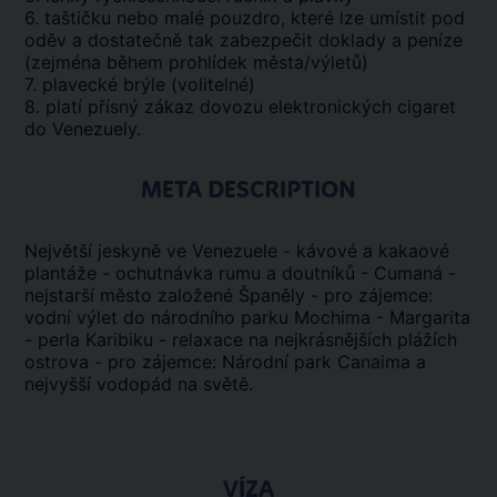
6. taštičku nebo malé pouzdro, které lze umístit pod
oděv a dostatečně tak zabezpečit doklady a peníze
(zejména během prohlídek města/výletů)
7. plavecké brýle (volitelné)
8. platí přísný zákaz dovozu elektronických cigaret
do Venezuely.
META DESCRIPTION
Největší jeskyně ve Venezuele - kávové a kakaové
plantáže - ochutnávka rumu a doutníků - Cumaná -
nejstarší město založené Španěly - pro zájemce:
vodní výlet do národního parku Mochima - Margarita
- perla Karibiku - relaxace na nejkrásnějších plážích
ostrova - pro zájemce: Národní park Canaima a
nejvyšší vodopád na světě.
VÍZA