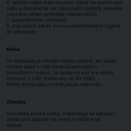
6. taštičku nebo malé pouzdro, které lze umístit pod
oděv a dostatečně tak zabezpečit doklady a peníze
(zejména během prohlídek města/výletů)
7. plavecké brýle (volitelné)
8. platí přísný zákaz dovozu elektronických cigaret
do Venezuely.
Měna
Ve Venezuele je oficiální měnou bolívar, ale všude
můžete platit v USD bankovkami malých
nominálních hodnot. Je nezbytné vzít si s sebou
hotovost v USD (bankovky do 50 USD).
Platby kartou jsou možné pouze málo kde.
Zásuvky
Dva tenké ploché kolíky. Doporučuje se zakoupit
univerzální adaptér; na místě je obtížné jej
sehnat.