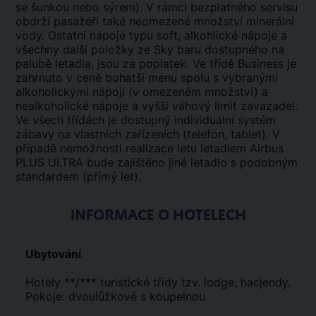
se šunkou nebo sýrem). V rámci bezplatného servisu
obdrží pasažéři také neomezené množství minerální
vody. Ostatní nápoje typu soft, alkohlické nápoje a
všechny další položky ze Sky baru dostupného na
palubě letadla, jsou za poplatek. Ve třídě Business je
zahrnuto v ceně bohatší menu spolu s vybranými
alkoholickými nápoji (v omezeném množství) a
nealkoholické nápoje a vyšší váhový limit zavazadel.
Ve všech třídách je dostupný individuální systém
zábavy na vlastních zařízeních (telefon, tablet). V
případě nemožnosti realizace letu letadlem Airbus
PLUS ULTRA bude zajištěno jiné letadlo s podobným
standardem (přímý let).
INFORMACE O HOTELECH
Ubytování
Hotely **/*** turistické třídy tzv. lodge, hacjendy.
Pokoje: dvoulůžkové s koupelnou