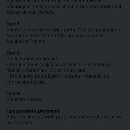
Během návratu do hotelu zastavíme také v
půvabných, malých vesničkách a budeme obdivovat
západ slunce. Večeře.
Den 7
Volný čas na ostrově Margarita. Čas na opalování a
koupání v moři. Kromě toho je možné využít
fakultativní výlety.
Den 8
Po snídani vystěhování.
- Pro klienty vracející se do Polska - transfer na
letiště v Porlamaru. Odlet do Polska.
- Pro klienty pokračující v pobytu - transfer do
vybraného hotelu.
Den 9
Přílet do Polska.
Upozornění k programu
Pořadí realizace bodů programu může být změněno
či obráceno.