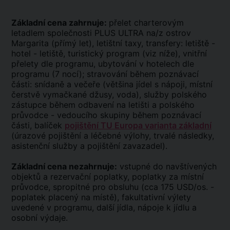
Základní cena zahrnuje:
přelet charterovým
letadlem společnosti PLUS ULTRA na/z ostrov
Margarita (přímý let), letištní taxy, transfery: letiště -
hotel - letiště, turistický program (viz níže), vnitřní
přelety dle programu, ubytování v hotelech dle
programu (7 nocí); stravování během poznávací
části: snídaně a večeře (většina jídel s nápoji, místní
čerstvě vymačkané džusy, voda), služby polského
zástupce během odbavení na letišti a polského
průvodce - vedoucího skupiny během poznávací
části, balíček
pojištění TU Europa varianta základní
(úrazové pojištění a léčebné výlohy, trvalé následky,
asistenční služby a pojištění zavazadel).
Základní cena nezahrnuje:
vstupné do navštívených
objektů a rezervační poplatky, poplatky za místní
průvodce, spropitné pro obsluhu (cca 175 USD/os. -
poplatek placený na místě), fakultativní výlety
uvedené v programu, další jídla, nápoje k jídlu a
osobní výdaje.