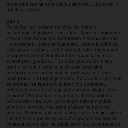
Bude také čas na ochutnávku alkoholu. Ubytování v
hotelu a večeře.
Den 3
Po snídani se vydáme na výlet do jedné z
nejznámějších jeskyní v celé Jižní Americe, objevené
v roce 1799 německým badatelem Alexandrem Von
Humboldtem - jeskyně Guacharo. Jeskyně vděčí za
svůj název ptákům, kteří ji obývají, také objevených
a pojmenovaných Humboldtem - guacharos (nyní
známé jako gvačaro). Tito ptáci jsou noční a dny
tráví v jeskyni. I když je jejich zrak speciálně
uzpůsoben pro noční shánění potravy, jsou jedni z
mála ptáků, o kterých je známo, že doplňují svůj zrak
echolokací za špatných světelných podmínek,
přičemž k tomu používají sérii ostrých, slyšitelných
cvaknutí. Procházka jeskyní (cca 1 km) probíhá s
průvodcem s jediným povoleným zdrojem světla -
plynovou lampou. Následně přejezd na kávovou
plantáž. Uvidíme, jak se o kávové keře pečuje, jak se
sklízejí zrna a jak se zpracovává jedna z nejlepších
venezuelských káv. Na závěr prohlídky pojedeme do