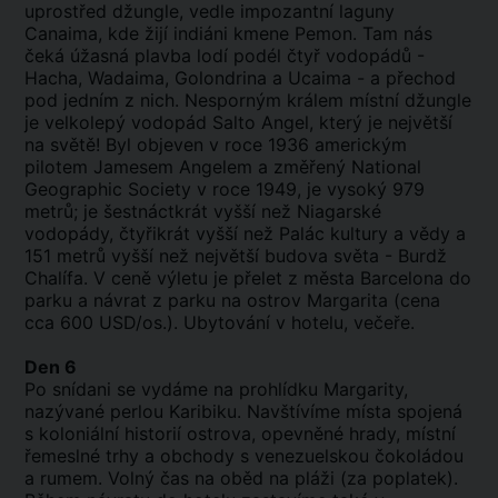
uprostřed džungle, vedle impozantní laguny
Canaima, kde žijí indiáni kmene Pemon. Tam nás
čeká úžasná plavba lodí podél čtyř vodopádů -
Hacha, Wadaima, Golondrina a Ucaima - a přechod
pod jedním z nich. Nesporným králem místní džungle
je velkolepý vodopád Salto Angel, který je největší
na světě! Byl objeven v roce 1936 americkým
pilotem Jamesem Angelem a změřený National
Geographic Society v roce 1949, je vysoký 979
metrů; je šestnáctkrát vyšší než Niagarské
vodopády, čtyřikrát vyšší než Palác kultury a vědy a
151 metrů vyšší než největší budova světa - Burdž
Chalífa. V ceně výletu je přelet z města Barcelona do
parku a návrat z parku na ostrov Margarita (cena
cca 600 USD/os.). Ubytování v hotelu, večeře.
Den 6
Po snídani se vydáme na prohlídku Margarity,
nazývané perlou Karibiku. Navštívíme místa spojená
s koloniální historií ostrova, opevněné hrady, místní
řemeslné trhy a obchody s venezuelskou čokoládou
a rumem. Volný čas na oběd na pláži (za poplatek).