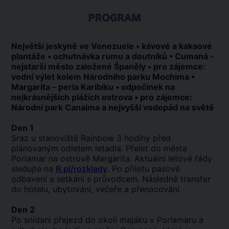
PROGRAM
Největší jeskyně ve Venezuele • kávové a kakaové
plantáže • ochutnávka rumu a doutníků • Cumaná -
nejstarší město založené Španěly • pro zájemce:
vodní výlet kolem Národního parku Mochima •
Margarita - perla Karibiku • odpočinek na
nejkrásnějších plážích ostrova • pro zájemce:
Národní park Canaima a nejvyšší vodopád na světě
Den 1
Sraz u stanoviště Rainbow 3 hodiny před
plánovaným odletem letadla. Přelet do města
Porlamar na ostrově Margarita. Aktuální letové řády
sledujte na
R.pl/rozklady
. Po příletu pasové
odbavení a setkání s průvodcem. Následně transfer
do hotelu, ubytování, večeře a přenocování.
Den 2
Po snídani přejezd do okolí majáku v Porlamaru a