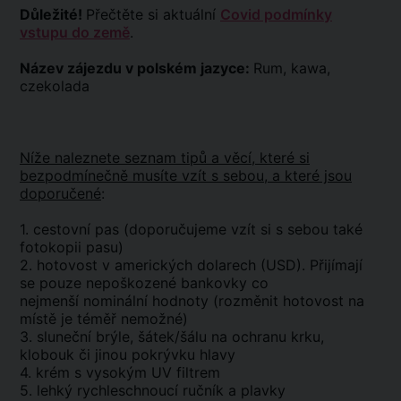
Důležité!
Přečtěte si aktuální
Covid podmínky
vstupu do země
.
Název zájezdu v polském jazyce:
Rum, kawa,
czekolada
Níže naleznete seznam tipů a věcí, které si
bezpodmínečně musíte vzít s sebou, a které jsou
doporučené
:
1. cestovní pas (doporučujeme vzít si s sebou také
fotokopii pasu)
2. hotovost v amerických dolarech (USD). Přijímají
se pouze nepoškozené bankovky co
nejmenší nominální hodnoty (rozměnit hotovost na
místě je téměř nemožné)
3. sluneční brýle, šátek/šálu na ochranu krku,
klobouk či jinou pokrývku hlavy
4. krém s vysokým UV filtrem
5. lehký rychleschnoucí ručník a plavky