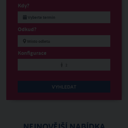
Kdy?
Odkud?
Konfigurace
2
VYHLEDAT
NEJNOVĚJŠÍ NABÍDKA