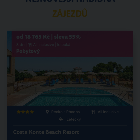
ZÁJEZDŮ
od 18 765 Kč | sleva 55%
8 dní |
All Inclusive
| letecká
Pobytový
Řecko - Rhodos
All Inclusive
Letecky
Costa Konte Beach Resort