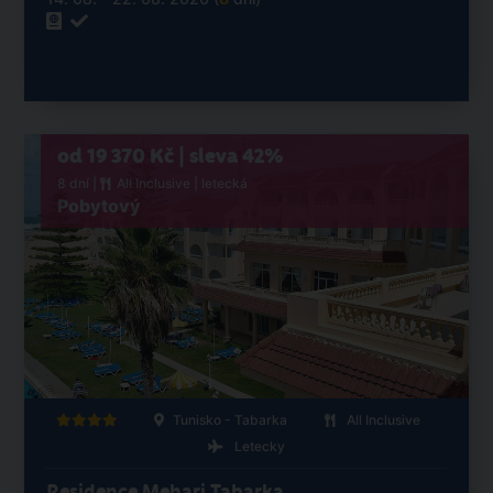
od 19 370 Kč | sleva 42%
8 dní |
All Inclusive
| letecká
Pobytový
Tunisko - Tabarka
All Inclusive
Letecky
Residence Mehari Tabarka