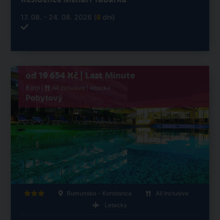
17. 08. - 24. 08. 2026 (
8
dní)
od 19 654 Kč | Last Minute
8 dní |
All Inclusive
| letecká
Pobytový
Rumunsko - Konstanca
All Inclusive
Letecky