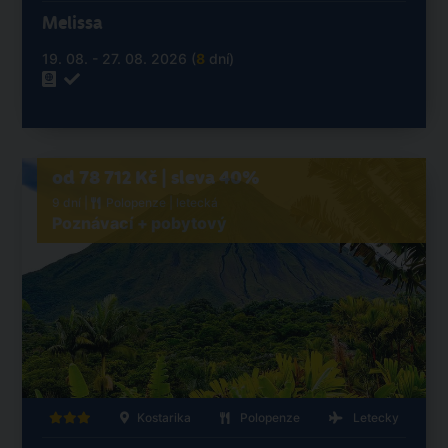
Melissa
19. 08. - 27. 08. 2026 (
8
dní)
od 78 712 Kč | sleva 40%
9 dní |
Polopenze
| letecká
Poznávací + pobytový
Kostarika
Polopenze
Letecky