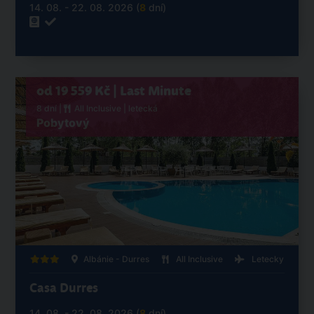
14. 08. - 22. 08. 2026 (
8
dní)
od 19 559 Kč | Last Minute
8 dní |
All Inclusive
| letecká
Pobytový
Albánie - Durres
All Inclusive
Letecky
Casa Durres
14. 08. - 22. 08. 2026 (
8
dní)