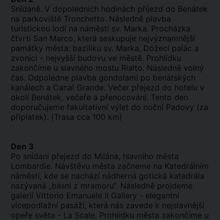
Snídaně. V dopoledních hodinách příjezd do Benátek
na parkoviště Tronchetto. Následně plavba
turistickou lodí na náměstí sv. Marka. Procházka
čtvrti San Marco, která seskupuje nejvýznamnější
památky města: baziliku sv. Marka, Dóžecí palác a
zvonici - nejvyšší budovu ve městě. Prohlídku
zakončíme u slavného mostu Rialto. Následně volný
čas. Odpoledne plavba gondolami po benátských
kanálech a Canal Grande. Večer přejezd do hotelu v
okolí Benátek, večeře a přenocování. Tento den
doporučujeme fakultativní výlet do noční Padovy (za
příplatek). (Trasa cca 100 km)
Den 3
Po snídani přejezd do Milána, hlavního města
Lombardie. Návštěvu města začneme na Katedrálním
náměstí, kde se nachází nádherná gotická katedrála
nazývaná „básní z mramoru“. Následně projdeme
galerií Vittorio Emanuele II Gallery - elegantní
vícepodlažní pasáží, která nás zavede k nejslavnější
opeře světa - La Scale. Prohlídku města zakončíme u