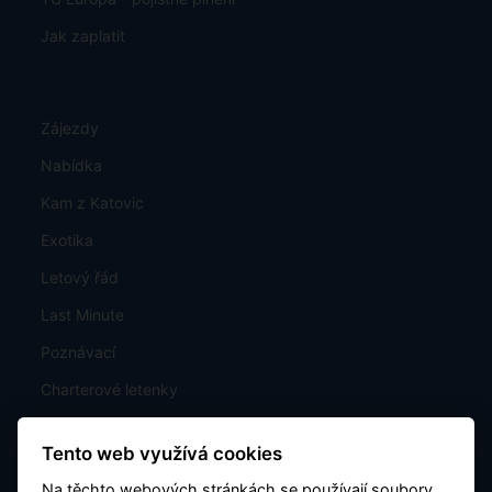
Jak zaplatit
Zájezdy
Nabídka
Kam z Katovic
Exotika
Letový řád
Last Minute
Poznávací
Charterové letenky
Mapa rozmístění hotelů
Tento web využívá cookies
Kontakt
Na těchto webových stránkách se používají soubory