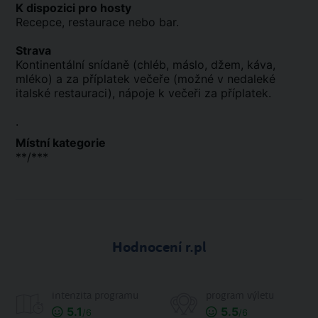
K dispozici pro hosty
Recepce, restaurace nebo bar.
Strava
Kontinentální snídaně (chléb, máslo, džem, káva,
mléko) a za příplatek večeře (možné v nedaleké
italské restauraci), nápoje k večeři za příplatek.
.
Místní kategorie
**/***
Hodnocení r.pl
intenzita programu
program výletu
5.1
5.5
/6
/6