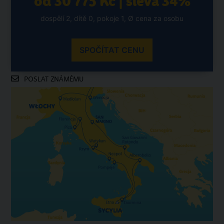
od 30 775 Kč | sleva 34%
dospělí 2, dítě 0, pokoje 1, Ø cena za osobu
SPOČÍTAT CENU
POSLAT ZNÁMÉMU