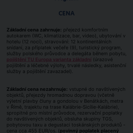
CENA
Základní cena zahrnuje:
přejezd komfortním
autokarem (WC, klimatizace, bar, video), ubytování v
hotelu (12 nocí), stravování: 12 kontinentálních
snídaní, za příplatek večeře (9), turistický program,
služby polského průvodce a delegáta během pobytu,
pojištění TU Europa varianta základní
(úrazové
pojištění a léčebné výlohy, trvalé následky, asistenční
služby a pojištění zavazadel).
Základní cena nezahrnuje:
vstupné do navštívených
objektů, přejezdy hromadnou dopravou (včetně
výletní plavby čluny a gondolou v Benátkách, metra
v Římě, trajektu na trase Kalábrie-Sicílie-Kalábrie),
spropitné pro místní průvodce, rezervační poplatky
do navštívených objektů, obsluha skupiny TGS,
pobytovou taxu a degustaci toskánských produktů -
cena cca 455 EUR/os. (
povinný poplatek placený