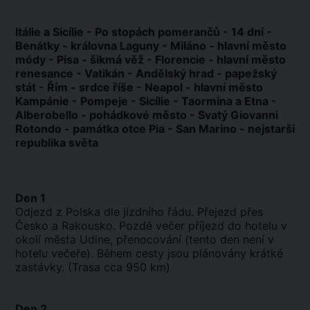
Itálie a Sicílie - Po stopách pomerančů - 14 dní -
Benátky - královna Laguny - Miláno - hlavní město
módy - Pisa - šikmá věž - Florencie - hlavní město
renesance - Vatikán - Andělský hrad - papežský
stát - Řím - srdce říše - Neapol - hlavní město
Kampánie - Pompeje - Sicílie - Taormina a Etna -
Alberobello - pohádkové město - Svatý Giovanni
Rotondo - památka otce Pia - San Marino - nejstarší
republika světa
Den 1
Odjezd z Polska dle jízdního řádu. Přejezd přes
Česko a Rakousko. Pozdě večer příjezd do hotelu v
okolí města Udine, přenocování (tento den není v
hotelu večeře). Během cesty jsou plánovány krátké
zastávky. (Trasa cca 950 km)
Den 2