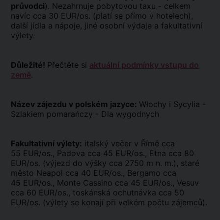
průvodci
). Nezahrnuje pobytovou taxu - celkem
navíc cca 30 EUR/os. (platí se přímo v hotelech),
další jídla a nápoje, jiné osobní výdaje a fakultativní
výlety.
Důležité!
Přečtěte si
aktuální podmínky vstupu do
země
.
Název zájezdu v polském jazyce:
Włochy i Sycylia -
Szlakiem pomarańczy - Dla wygodnych
Fakultativní výlety:
italský večer v Římě cca
55 EUR/os., Padova cca 45 EUR/os., Etna cca 80
EUR/os. (výjezd do výšky cca 2750 m n. m.), staré
město Neapol cca 40 EUR/os., Bergamo cca
45 EUR/os., Monte Cassino cca 45 EUR/os., Vesuv
cca 60 EUR/os., toskánská ochutnávka cca 50
EUR/os. (výlety se konají při velkém počtu zájemců).