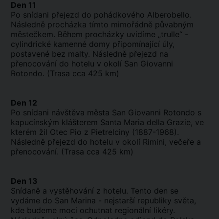
Den 11
Po snídani přejezd do pohádkového Alberobello.
Následně procházka tímto mimořádně půvabným
městečkem. Během procházky uvidíme „trulle“ -
cylindrické kamenné domy připomínající úly,
postavené bez malty. Následně přejezd na
přenocování do hotelu v okolí San Giovanni
Rotondo. (Trasa cca 425 km)
Den 12
Po snídani návštěva města San Giovanni Rotondo s
kapucínským klášterem Santa Maria della Grazie, ve
kterém žil Otec Pio z Pietrelciny (1887-1968).
Následně přejezd do hotelu v okolí Rimini, večeře a
přenocování. (Trasa cca 425 km)
Den 13
Snídaně a vystěhování z hotelu. Tento den se
vydáme do San Marina - nejstarší republiky světa,
kde budeme moci ochutnat regionální likéry.