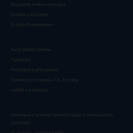
Bezplatná změna rezervace
Exotika s Airbusem
Exotika Dreamlinerem
Karta stálého klienta
Figlokluby
Prohlášení o přístupnosti
Pojištění proti úpadku CK, koncese
Letiště a parkování
Informace o ochraně osobních údajů a mimosoudním
vyrovnání
TU Europa - pojistné plnění