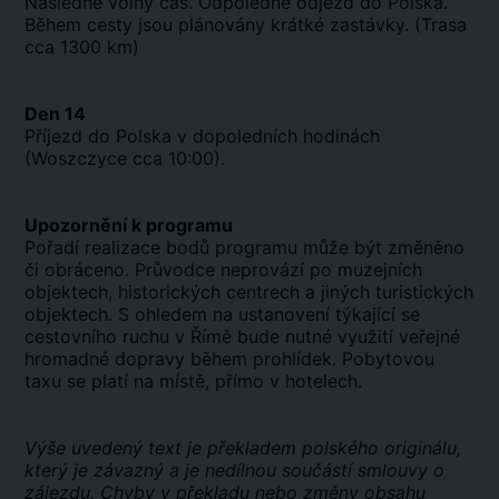
Následně volný čas. Odpoledne odjezd do Polska.
Během cesty jsou plánovány krátké zastávky. (Trasa
cca 1300 km)
Den 14
Příjezd do Polska v dopoledních hodinách
(Woszczyce cca 10:00).
Upozornění k programu
Pořadí realizace bodů programu může být změněno
či obráceno. Průvodce neprovází po muzejních
objektech, historických centrech a jiných turistických
objektech. S ohledem na ustanovení týkající se
cestovního ruchu v Římě bude nutné využití veřejné
hromadné dopravy během prohlídek. Pobytovou
taxu se platí na místě, přímo v hotelech.
Výše uvedený text je překladem polského originálu,
který je závazný a je nedílnou součástí smlouvy o
zájezdu. Chyby v překladu nebo změny obsahu