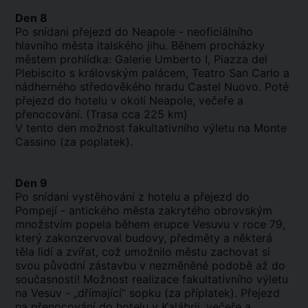
Den 8
Po snídani přejezd do Neapole - neoficiálního
hlavního města italského jihu. Během procházky
městem prohlídka: Galerie Umberto I, Piazza del
Plebiscito s královským palácem, Teatro San Carlo a
nádherného středověkého hradu Castel Nuovo. Poté
přejezd do hotelu v okolí Neapole, večeře a
přenocování. (Trasa cca 225 km)
V tento den možnost fakultativního výletu na Monte
Cassino (za poplatek).
Den 9
Po snídani vystěhování z hotelu a přejezd do
Pompejí - antického města zakrytého obrovským
množstvím popela během erupce Vesuvu v roce 79,
který zakonzervoval budovy, předměty a některá
těla lidí a zvířat, což umožnilo městu zachovat si
svou původní zástavbu v nezměněné podobě až do
současnosti! Možnost realizace fakultativního výletu
na Vesuv - „dřímající“ sopku (za příplatek). Přejezd
na přenocování do hotelu v Kalábrii, večeře a