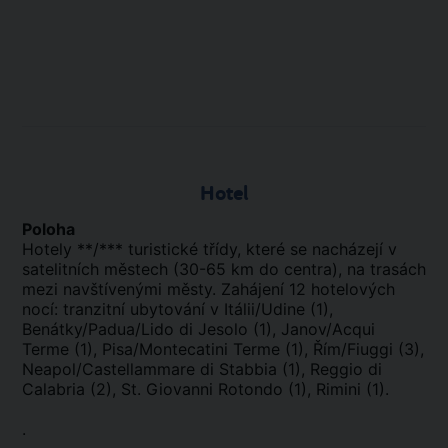
Hotel
Poloha
Hotely **/*** turistické třídy, které se nacházejí v
satelitních městech (30-65 km do centra), na trasách
mezi navštívenými městy. Zahájení 12 hotelových
nocí: tranzitní ubytování v Itálii/Udine (1),
Benátky/Padua/Lido di Jesolo (1), Janov/Acqui
Terme (1), Pisa/Montecatini Terme (1), Řím/Fiuggi (3),
Neapol/Castellammare di Stabbia (1), Reggio di
Calabria (2), St. Giovanni Rotondo (1), Rimini (1).
.