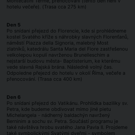
Montecatini Terme, přenocování (tento den není v
hotelu večeře). (Trasa cca 275 km)
Den 5
Po snídani přejezd do Florencie, kde si prohlédneme
kostel Svatého kříže s náhrobky slavných Florenťanů,
náměstí Piazza della Signoria, malebný Most
zlatníků, katedrálu Santa Maria del Fiore zastřešenou
velkolepou kopulí navrženou Brunelleschim a
nejstarší budovu města- Baptisterium, ke kterému
vede slavná Rajská brána. Následně volný čas.
Odpoledne přejezd do hotelu v okolí Říma, večeře a
přenocování. (Trasa cca 400 km)
Den 6
Po snídani přejezd do Vatikánu. Prohlídka baziliky sv.
Petra, kde budeme obdivovat mimo jiné pietu
Michelangela - nádherný baldachýn navržený
Berninim a sochu sv. Petra. Součástí programu je
také návštěva hrobu svatého Jana Pavla II. Projdeme
také symbolickými Svatými dveřmi - symbolem