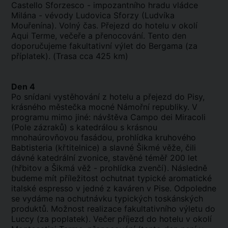
Castello Sforzesco - impozantního hradu vládce
Milána - vévody Ludovica Sforzy (Ludvíka
Mouřenína). Volný čas. Přejezd do hotelu v okolí
Aqui Terme, večeře a přenocování. Tento den
doporučujeme fakultativní výlet do Bergama (za
příplatek). (Trasa cca 425 km)
Den 4
Po snídani vystěhování z hotelu a přejezd do Pisy,
krásného městečka mocné Námořní republiky. V
programu mimo jiné: návštěva Campo dei Miracoli
(Pole zázraků) s katedrálou s krásnou
mnohaúrovňovou fasádou, prohlídka kruhového
Babtisteria (křtitelnice) a slavné Šikmé věže, čili
dávné katedrální zvonice, stavěné téměř 200 let
(hřbitov a Šikmá věž - prohlídka zvenčí). Následně
budeme mít příležitost ochutnat typické aromatické
italské espresso v jedné z kaváren v Pise. Odpoledne
se vydáme na ochutnávku typických toskánských
produktů. Možnost realizace fakultativního výletu do
Luccy (za poplatek). Večer příjezd do hotelu v okolí