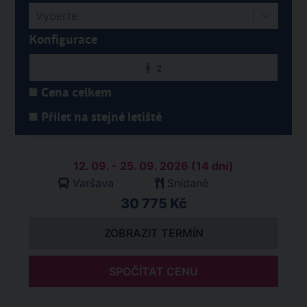
Vyberte
Konfigurace
2
Cena celkem
Přílet na stejné letiště
12. 09. - 25. 09. 2026 (14 dní)
Varšava
Snídaně
30 775 Kč
ZOBRAZIT TERMÍN
SPOČÍTAT CENU