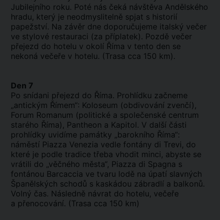
Jubilejního roku. Poté nás čeká návštěva Andělského
hradu, který je neodmyslitelně spjat s historií
papežství. Na závěr dne doporučujeme italský večer
ve stylové restauraci (za příplatek). Pozdě večer
přejezd do hotelu v okolí Říma v tento den se
nekoná večeře v hotelu. (Trasa cca 150 km).
Den 7
Po snídani přejezd do Říma. Prohlídku začneme
„antickým Římem“: Koloseum (obdivování zvenčí),
Forum Romanum (politické a společenské centrum
starého Říma), Pantheon a Kapitol. V další části
prohlídky uvidíme památky „barokního Říma“:
náměstí Piazza Venezia vedle fontány di Trevi, do
které je podle tradice třeba vhodit minci, abyste se
vrátili do „věčného města“, Piazza di Spagna s
fontánou Barcaccia ve tvaru lodě na úpatí slavných
Španělských schodů s kaskádou zábradlí a balkonů.
Volný čas. Následně návrat do hotelu, večeře
a přenocování. (Trasa cca 150 km)