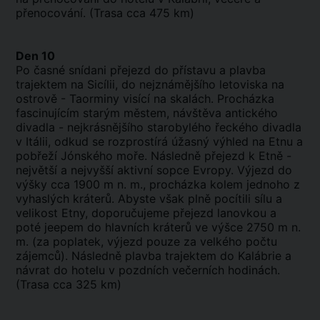
přenocování. (Trasa cca 475 km)
Den 10
Po časné snídani přejezd do přístavu a plavba
trajektem na Sicílii, do nejznámějšího letoviska na
ostrově - Taorminy visící na skalách. Procházka
fascinujícím starým městem, návštěva antického
divadla - nejkrásnějšího starobylého řeckého divadla
v Itálii, odkud se rozprostírá úžasný výhled na Etnu a
pobřeží Jónského moře. Následně přejezd k Etně -
největší a nejvyšší aktivní sopce Evropy. Výjezd do
výšky cca 1900 m n. m., procházka kolem jednoho z
vyhaslých kráterů. Abyste však plně pocítili sílu a
velikost Etny, doporučujeme přejezd lanovkou a
poté jeepem do hlavních kráterů ve výšce 2750 m n.
m. (za poplatek, výjezd pouze za velkého počtu
zájemců). Následně plavba trajektem do Kalábrie a
návrat do hotelu v pozdních večerních hodinách.
(Trasa cca 325 km)