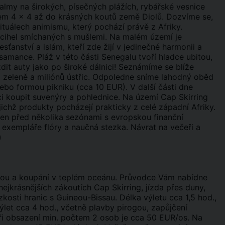
almy na širokých, písečných plážích, rybářské vesnice
autem 4 x 4 až do krásných koutů země Diolů. Dozvíme se,
rituálech animismu, který pochází právě z Afriky.
cihel smíchaných s mušlemi. Na malém území je
ťanství a islám, kteří zde žijí v jedinečné harmonii a
amance. Pláž v této části Senegalu tvoří hladce ubitou,
ezdit auty jako po široké dálnici! Seznámíme se blíže
zeleně a miliónů ústřic. Odpoledne sníme lahodný oběd
ebo formou pikniku (cca 10 EUR). V další části dne
ci koupit suvenýry a pohlednice. Na území Cap Skirring
jichž produkty pocházejí prakticky z celé západní Afriky.
en před několika sezónami s evropskou finanční
xempláře flóry a naučná stezka. Návrat na večeři a
m)
odou a koupání v teplém oceánu. Průvodce Vám nabídne
nejkrásnějších zákoutích Cap Skirring, jízda přes duny,
kosti hranic s Guineou-Bissau. Délka výletu cca 1,5 hod.,
let cca 4 hod., včetně plavby pirogou, zapůjčení
ři obsazení min. počtem 2 osob je cca 50 EUR/os. Na