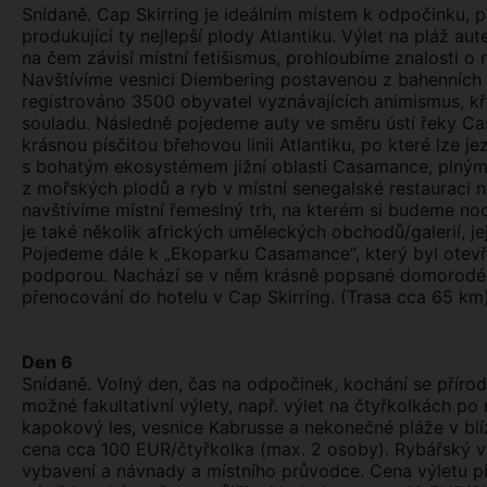
Snídaně. Cap Skirring je ideálním místem k odpočinku, p
produkující ty nejlepší plody Atlantiku. Výlet na pláž 
na čem závisí místní fetišismus, prohloubíme znalosti o 
Navštívíme vesnici Diembering postavenou z bahenních 
registrováno 3500 obyvatel vyznávajících animismus, křes
souladu. Následně pojedeme auty ve směru ústí řeky Cas
krásnou písčitou břehovou linii Atlantiku, po které lze j
s bohatým ekosystémem jižní oblasti Casamance, plným 
z mořských plodů a ryb v místní senegalské restauraci n
navštívíme místní řemeslný trh, na kterém si budeme no
je také několik afrických uměleckých obchodů/galerií, je
Pojedeme dále k „Ekoparku Casamance“, který byl otevř
podporou. Nachází se v něm krásně popsané domorodé e
přenocování do hotelu v Cap Skirring. (Trasa cca 65 k
Den 6
Snídaně. Volný den, čas na odpočinek, kochání se přír
možné fakultativní výlety, např. výlet na čtyřkolkách po 
kapokový les, vesnice Kabrusse a nekonečné pláže v blíz
cena cca 100 EUR/čtyřkolka (max. 2 osoby). Rybářský vý
vybavení a návnady a místního průvodce. Cena výletu p