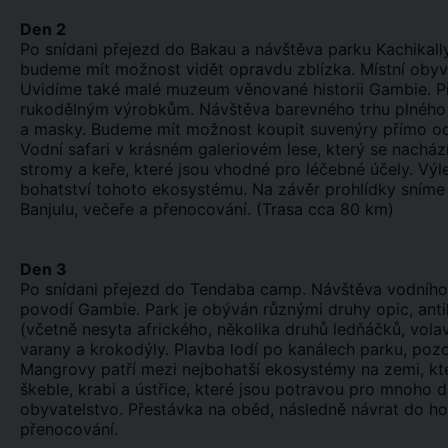
Den 2
Po snídani přejezd do Bakau a návštěva parku Kachikall
budeme mít možnost vidět opravdu zblízka. Místní obyvate
Uvidíme také malé muzeum věnované historii Gambie. Př
rukodělným výrobkům. Návštěva barevného trhu plného mí
a masky. Budeme mít možnost koupit suvenýry přímo od j
Vodní safari v krásném galeriovém lese, který se nacház
stromy a keře, které jsou vhodné pro léčebné účely. Vý
bohatství tohoto ekosystému. Na závěr prohlídky sníme 
Banjulu, večeře a přenocování. (Trasa cca 80 km)
Den 3
Po snídani přejezd do Tendaba camp. Návštěva vodního p
povodí Gambie. Park je obýván různými druhy opic, ant
(včetně nesyta afrického, několika druhů ledňáčků, volav
varany a krokodýly. Plavba lodí po kanálech parku, poz
Mangrovy patří mezi nejbohatší ekosystémy na zemi, které
škeble, krabi a ústřice, které jsou potravou pro mnoho dr
obyvatelstvo. Přestávka na oběd, následně návrat do hot
přenocování.