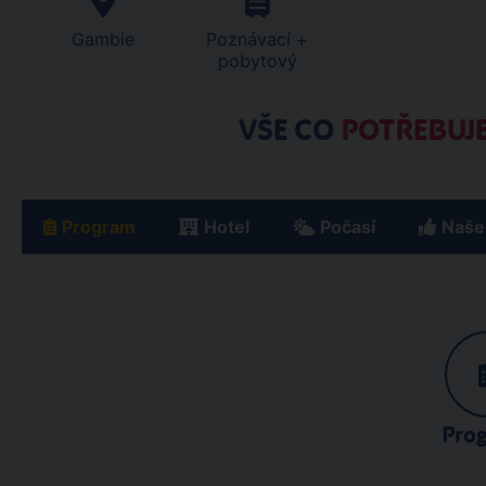
Gambie
Poznávací +
pobytový
VŠE CO
POTŘEBUJE
Program
Hotel
Počasí
Naše
Pro