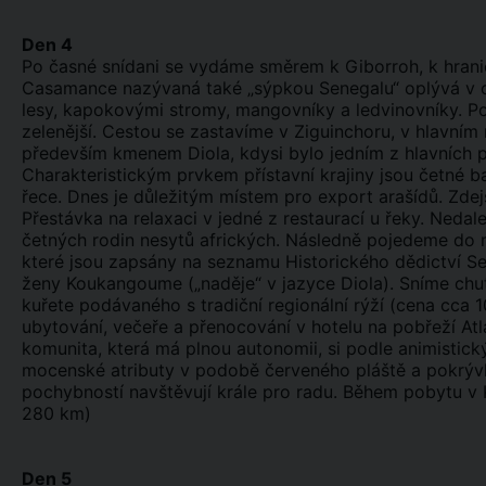
Den 4
Po časné snídani se vydáme směrem k Giborroh, k hrani
Casamance nazývaná také „sýpkou Senegalu“ oplývá v o
lesy, kapokovými stromy, mangovníky a ledvinovníky. Po 
zelenější. Cestou se zastavíme v Ziguinchoru, v hlavn
především kmenem Diola, kdysi bylo jedním z hlavních př
Charakteristickým prvkem přístavní krajiny jsou četné bar
řece. Dnes je důležitým místem pro export arašídů. Zdej
Přestávka na relaxaci v jedné z restaurací u řeky. Neda
četných rodin nesytů afrických. Následně pojedeme do
které jsou zapsány na seznamu Historického dědictví Se
ženy Koukangoume („naděje“ v jazyce Diola). Sníme ch
kuřete podávaného s tradiční regionální rýží (cena cca
ubytování, večeře a přenocování v hotelu na pobřeží At
komunita, která má plnou autonomii, si podle animistick
mocenské atributy v podobě červeného pláště a pokrývky 
pochybností navštěvují krále pro radu. Během pobytu v 
280 km)
Den 5