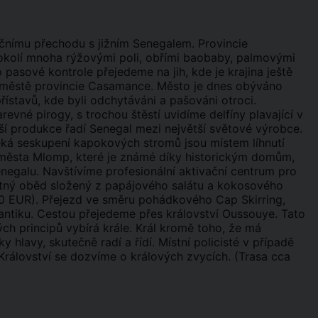
čnímu přechodu s jižním Senegalem. Provincie
kolí mnoha rýžovými poli, obřími baobaby, palmovými
pasové kontrole přejedeme na jih, kde je krajina ještě
ím městě provincie Casamance. Město je dnes obýváno
ístavů, kde byli odchytáváni a pašováni otroci.
evné pirogy, s trochou štěstí uvidíme delfíny plavající v
ší produkce řadí Senegal mezi největší světové výrobce.
leká seskupení kapokových stromů jsou místem líhnutí
 města Mlomp, které je známé díky historickým domům,
negalu. Navštívíme profesionální aktivační centrum pro
utný oběd složený z papájového salátu a kokosového
 10 EUR). Přejezd ve směru pohádkového Cap Skirring,
lantiku. Cestou přejedeme přes království Oussouye. Tato
ých principů vybírá krále. Král kromě toho, že má
hlavy, skutečně radí a řídí. Místní policisté v případě
Království se dozvíme o králových zvycích. (Trasa cca