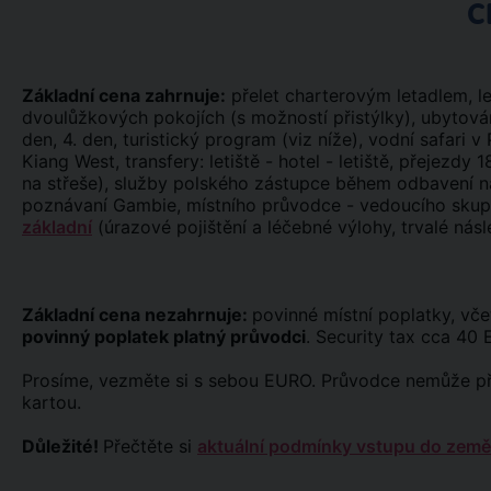
C
Základní cena zahrnuje:
přelet charterovým letadlem, let
dvoulůžkových pokojích (s možností přistýlky), ubytování
den, 4. den, turistický program (viz níže), vodní safari v
Kiang West, transfery: letiště - hotel - letiště, přeje
na střeše), služby polského zástupce během odbavení na
poznávaní Gambie, místního průvodce - vedoucího skupi
základní
(úrazové pojištění a léčebné výlohy, trvalé násl
Základní cena nezahrnuje:
povinné místní poplatky, vč
povinný poplatek platný průvodci
. Security tax cca 40
Prosíme, vezměte si s sebou EURO. Průvodce nemůže při
kartou.
Důležité!
Přečtěte si
aktuální podmínky vstupu do země