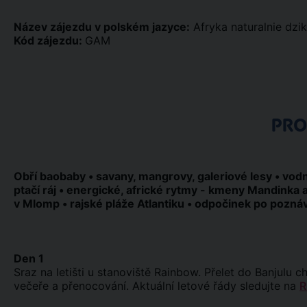
Název zájezdu v polském jazyce:
Afryka naturalnie dzi
Kód zájezdu:
GAM
PR
Obří baobaby • savany, mangrovy, galeriové lesy • vodní
ptačí ráj • energické, africké rytmy - kmeny Mandinka a
v Mlomp • rajské pláže Atlantiku • odpočinek po pozná
Den 1
Sraz na letišti u stanoviště Rainbow. Přelet do Banjulu c
večeře a přenocování. Aktuální letové řády sledujte na
R