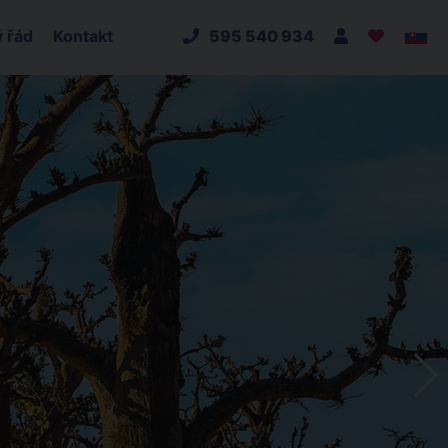
 řád
Kontakt
595 540 934