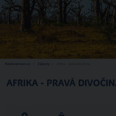
Rainbowtours.cz
Zájezdy
Afrika - pravá divočina
AFRIKA - PRAVÁ DIVOČI