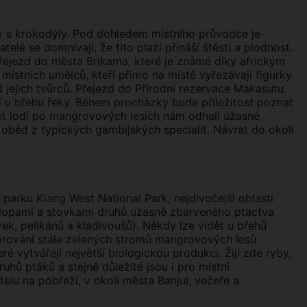
y s krokodýly. Pod dohledem místního průvodce je
lé se domnívají, že tito plazi přináší štěstí a plodnost.
ejezd do města Brikama, které je známé díky africkým
stních umělců, kteří přímo na místě vyřezávají figurky
ejich tvůrců. Přejezd do Přírodní rezervace Makasutu.
í u břehu řeky. Během procházky bude příležitost poznat
let lodí po mangrovových lesích nám odhalí úžasné
oběd z typických gambijských specialit. Návrat do okolí
arku Kiang West National Park, nejdivočejší oblasti
ilopami a stovkami druhů úžasně zbarveného ptactva
ek, pelikánů a kladivoušů). Někdy lze vidět u břehů
orování stále zelených stromů mangrovových lesů.
 vytvářejí největší biologickou produkci. Žijí zde ryby,
uhů ptáků a stejně důležité jsou i pro místní
elu na pobřeží, v okolí města Banjul, večeře a