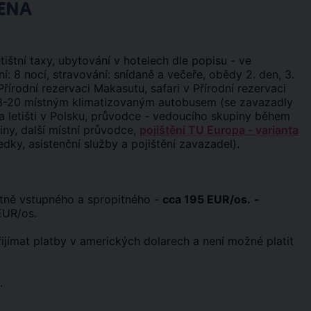
ENA
ištní taxy, ubytování v hotelech dle popisu - ve
: 8 nocí, stravování: snídaně a večeře, obědy 2. den, 3.
 Přírodní rezervaci Makasutu, safari v Přírodní rezervaci
zdy 18-20 místným klimatizovaným autobusem (se zavazadly
 letišti v Polsku, průvodce - vedoucího skupiny během
ny, další místní průvodce,
pojištění TU Europa - varianta
edky, asistenční služby a pojištění zavazadel).
etně vstupného a spropitného -
cca 195 EUR/os.
-
 EUR/os.
jímat platby v amerických dolarech a není možné platit
.