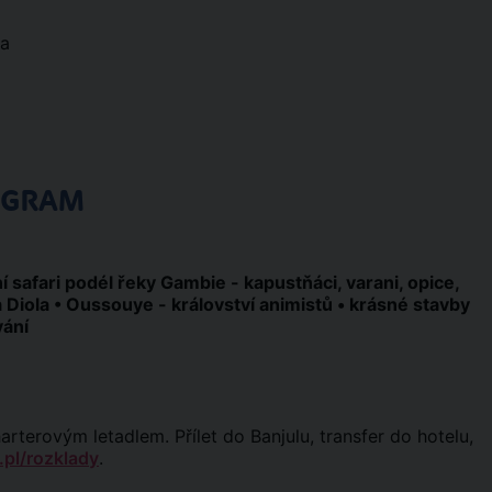
ka
OGRAM
 safari podél řeky Gambie - kapustňáci, varani, opice,
 Diola • Oussouye - království animistů • krásné stavby
vání
harterovým letadlem. Přílet do Banjulu, transfer do hotelu,
.pl/rozklady
.