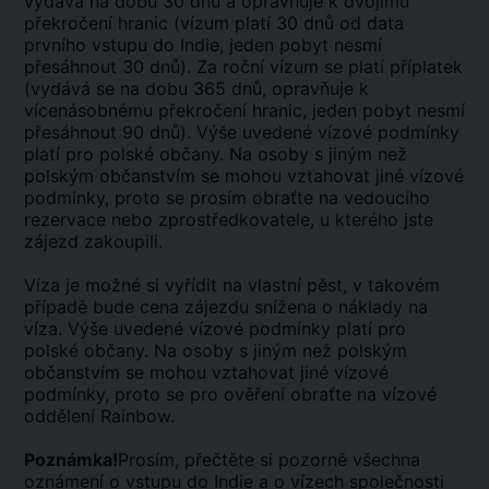
vydává na dobu 30 dnů a opravňuje k dvojímu
překročení hranic (vízum platí 30 dnů od data
prvního vstupu do Indie, jeden pobyt nesmí
přesáhnout 30 dnů). Za roční vízum se platí příplatek
(vydává se na dobu 365 dnů, opravňuje k
vícenásobnému překročení hranic, jeden pobyt nesmí
přesáhnout 90 dnů). Výše uvedené vízové podmínky
platí pro polské občany. Na osoby s jiným než
polským občanstvím se mohou vztahovat jiné vízové
podmínky, proto se prosím obraťte na vedoucího
rezervace nebo zprostředkovatele, u kterého jste
zájezd zakoupili.
Víza je možné si vyřídit na vlastní pěst, v takovém
případě bude cena zájezdu snížena o náklady na
víza. Výše uvedené vízové podmínky platí pro
polské občany. Na osoby s jiným než polským
občanstvím se mohou vztahovat jiné vízové
podmínky, proto se pro ověření obraťte na vízové
oddělení Rainbow.
Poznámka!
Prosím, přečtěte si pozorně všechna
oznámení o vstupu do Indie a o vízech společnosti