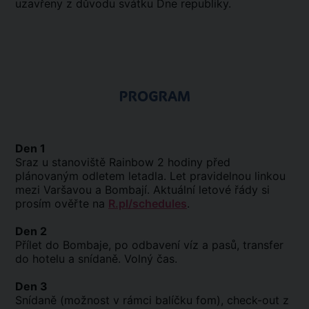
uzavřeny z důvodu svátku Dne republiky.
PROGRAM
Den 1
Sraz u stanoviště Rainbow 2 hodiny před
plánovaným odletem letadla. Let pravidelnou linkou
mezi Varšavou a Bombají. Aktuální letové řády si
prosím ověřte na
R.pl/schedules
.
Den 2
Přílet do Bombaje, po odbavení víz a pasů, transfer
do hotelu a snídaně. Volný čas.
Den 3
Snídaně (možnost v rámci balíčku fom), check-out z