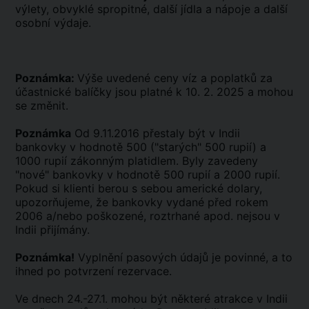
výlety, obvyklé spropitné, další jídla a nápoje a další
osobní výdaje.
Poznámka:
Výše uvedené ceny víz a poplatků za
účastnické balíčky jsou platné k 10. 2. 2025 a mohou
se změnit.
Poznámka
Od 9.11.2016 přestaly být v Indii
bankovky v hodnotě 500 ("starých" 500 rupií) a
1000 rupií zákonným platidlem. Byly zavedeny
"nové" bankovky v hodnotě 500 rupií a 2000 rupií.
Pokud si klienti berou s sebou americké dolary,
upozorňujeme, že bankovky vydané před rokem
2006 a/nebo poškozené, roztrhané apod. nejsou v
Indii přijímány.
Poznámka!
Vyplnění pasových údajů je povinné, a to
ihned po potvrzení rezervace.
Ve dnech 24.-27.1. mohou být některé atrakce v Indii