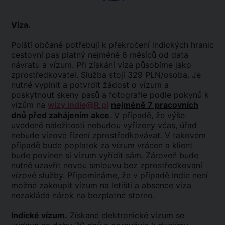
Víza.
Polští občané potřebují k překročení indických hranic
cestovní pas platný nejméně 6 měsíců od data
návratu a vízum. Při získání víza působíme jako
zprostředkovatel. Služba stojí 329 PLN/osoba. Je
nutné vyplnit a potvrdit žádost o vízum a
poskytnout skeny pasů a fotografie podle pokynů k
vízům na
wizy.indie@R.pl
nejméně 7 pracovních
dnů před zahájením akce
. V případě, že výše
uvedené náležitosti nebudou vyřízeny včas, úřad
nebude vízové řízení zprostředkovávat. V takovém
případě bude poplatek za vízum vrácen a klient
bude povinen si vízum vyřídit sám. Zároveň bude
nutné uzavřít novou smlouvu bez zprostředkování
vízové služby. Připomínáme, že v případě Indie není
možné zakoupit vízum na letišti a absence víza
nezakládá nárok na bezplatné storno.
Indické vízum.
Získané elektronické vízum se