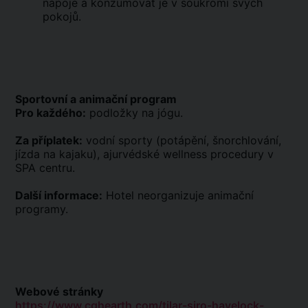
nápoje a konzumovat je v soukromí svých
pokojů.
Sportovní a animační program
Pro každého:
podložky na jógu.
Za příplatek:
vodní sporty (potápění, šnorchlování,
jízda na kajaku), ajurvédské wellness procedury v
SPA centru.
Další informace:
Hotel neorganizuje animační
programy.
Webové stránky
https://www.cghearth.com/tilar-siro-havelock-