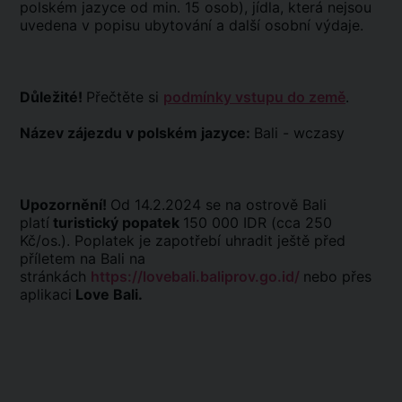
polském jazyce od min. 15 osob), jídla, která nejsou
uvedena v popisu ubytování a další osobní výdaje.
Důležité!
Přečtěte si
podmínky vstupu do země
.
Název zájezdu v polském jazyce:
Bali - wczasy
Upozornění!
Od 14.2.2024 se na ostrově Bali
platí
turistický popatek
150 000 IDR (cca 250
Kč/os.). Poplatek je zapotřebí uhradit ještě před
příletem na Bali na
stránkách
https://lovebali.baliprov.go.id/
nebo přes
aplikaci
Love Bali.