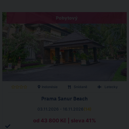
Pobytový
Indonésie
Snídaně
Letecky
Prama Sanur Beach
03.11.2026 - 16.11.2026
(
14
)
od 43 800 Kč | sleva 41%