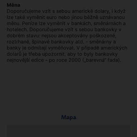
Měna
Doporučujeme vzít s sebou americké dolary, i když
lze také vyměnit euro nebo jinou běžně uznávanou
měnu. Peníze lze vyměnit v bankách, směnárnách a
hotelech. Doporučujeme vzít s sebou bankovky v
dobrém stavu: nejsou akceptovány poškozené,
roztrhané, špinavé bankovky atd. - směnárny a
banky je odmítají vyměňovat. V případě amerických
dolarů je třeba upozornit, aby to byly bankovky
nejnovější edice - po roce 2000 („barevná“ řada).
Mapa