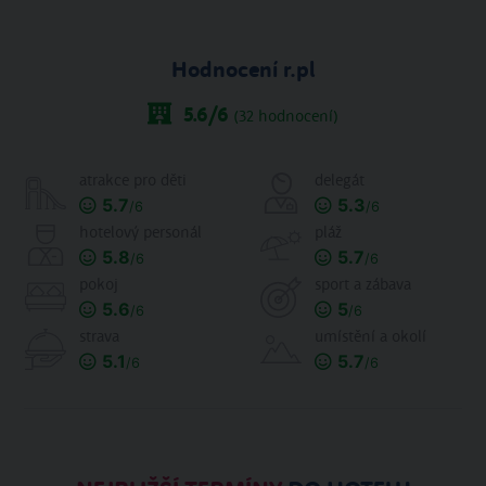
Hodnocení r.pl
5.6
/6
(
32
hodnocení)
atrakce pro děti
delegát
5.7
5.3
/6
/6
hotelový personál
pláž
5.8
5.7
/6
/6
pokoj
sport a zábava
5.6
5
/6
/6
strava
umístění a okolí
5.1
5.7
/6
/6