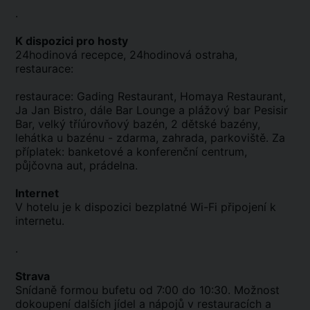
.
K dispozici pro hosty
24hodinová recepce, 24hodinová ostraha,
restaurace:
restaurace: Gading Restaurant, Homaya Restaurant,
Ja Jan Bistro, dále Bar Lounge a plážový bar Pesisir
Bar, velký tříúrovňový bazén, 2 dětské bazény,
lehátka u bazénu - zdarma, zahrada, parkoviště. Za
příplatek: banketové a konferenční centrum,
půjčovna aut, prádelna.
Internet
V hotelu je k dispozici bezplatné Wi-Fi připojení k
internetu.
.
Strava
Snídaně formou bufetu od 7:00 do 10:30. Možnost
dokoupení dalších jídel a nápojů v restauracích a