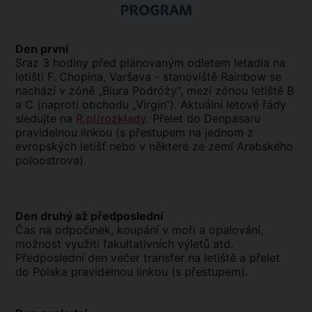
PROGRAM
Den první
Sraz 3 hodiny před plánovaným odletem letadla na
letišti F. Chopina, Varšava - stanoviště Rainbow se
nachází v zóně „Biura Podróży“, mezi zónou letiště B
a C (naproti obchodu „Virgin“). Aktuální letové řády
sledujte na
R.pl/rozklady
. Přelet do Denpasaru
pravidelnou linkou (s přestupem na jednom z
evropských letišť nebo v některé ze zemí Arabského
poloostrova).
Den druhý až předposlední
Čas na odpočinek, koupání v moři a opalování,
možnost využití fakultativních výletů atd.
Předposlední den večer transfer na letiště a přelet
do Polska pravidelnou linkou (s přestupem).