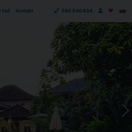
 řád
Kontakt
595 540 934