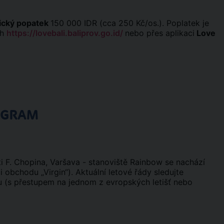
tický popatek
150 000 IDR (cca 250 Kč/os.). Poplatek je
ch
https://lovebali.baliprov.go.id/
nebo přes aplikaci
Love
OGRAM
i F. Chopina, Varšava - stanoviště Rainbow se nachází
 obchodu „Virgin“). Aktuální letové řády sledujte
ou (s přestupem na jednom z evropských letišť nebo