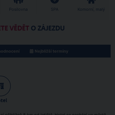
Posilovna
SPA
Komorní, malý
TE VĚDĚT
O ZÁJEZDU
hodnocení
Nejbližší termíny
tel
ází přibližně 8 km od letiště. Hotel se nachází ve městě