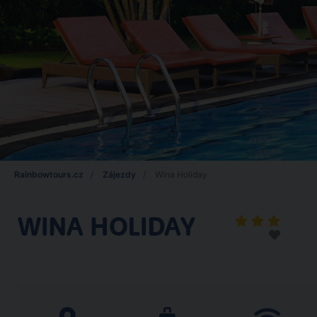
Rainbowtours.cz
Zájezdy
Wina Holiday
WINA HOLIDAY