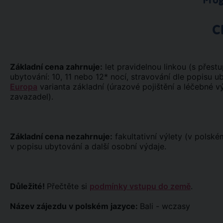
Pro
C
Základní cena zahrnuje:
let pravidelnou linkou (s přestupe
ubytování: 10, 11 nebo 12* nocí, stravování dle popisu 
Europa
varianta základní (úrazové pojištění a léčebné výl
zavazadel).
Základní cena nezahrnuje:
fakultativní výlety (v polské
v popisu ubytování a další osobní výdaje.
Důležité!
Přečtěte si
podmínky vstupu do země
.
Název zájezdu v polském jazyce:
Bali - wczasy