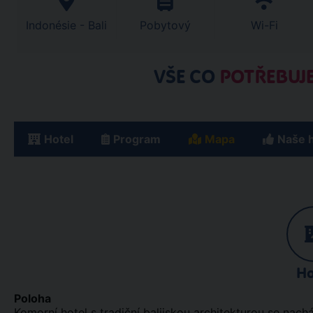
Indonésie - Bali
Pobytový
Wi-Fi
VŠE CO
POTŘEBUJE
Hotel
Program
Mapa
Naše 
Ho
Poloha
Komorní hotel s tradiční balijskou architekturou se nach