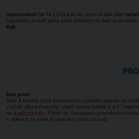
Upozornění!
Od 14.2.2024 se na ostrově Bali platí
turis
zapotřebí uhradit ještě před příletem na Bali na stránká
Bali.
PR
Den první
Sraz 3 hodiny před plánovaným odletem letadla na letišt
v zóně „Biura Podróży“, mezi zónou letiště B a C (naproti
na
R.pl/rozklady
. Přelet do Denpasaru pravidelnou link
v některé ze zemí Arabského poloostrova).