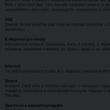
Kuta v jižní části Bali. Tato bývalá rybářská vesnice je 
rozmanitému ubytování, okouzlujícím restauracím a če
Pláž
Známá, široká písečná pláž Kuta se nachází přibližně v. 
slunečníky.
K dispozici pro hosty
24hodinová recepce, restaurace, bary, 2 bazény, 2 děts
prádelna, bezplatné transfery do bloku Legian a na náměs
.
Internet
Ve všech prostorách hotelu je k dispozici bezplatné Wi-Fi
Strava
Snídaně. Další jídla si můžete zakoupit v restauraci La
malajské, indonéské a mezinárodní kuchyně. Nápoje a ob
The Beji.
Sportovní a animační program