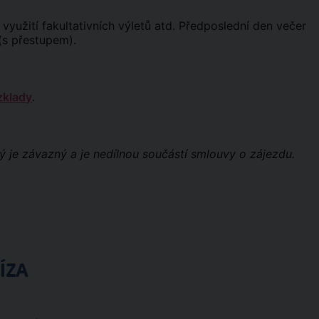
yužití fakultativních výletů atd. Předposlední den večer
 (s přestupem).
zklady
.
ý je závazný a je nedílnou součástí smlouvy o zájezdu.
ÍZA