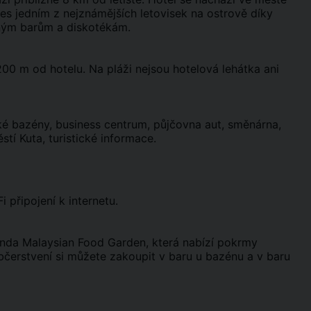
dnes jedním z nejznámějších letovisek na ostrově díky
tným barům a diskotékám.
200 m od hotelu. Na pláži nejsou hotelová lehátka ani
ké bazény, business centrum, půjčovna aut, směnárna,
tí Kuta, turistické informace.
 připojení k internetu.
genda Malaysian Food Garden, která nabízí pokrmy
čerstvení si můžete zakoupit v baru u bazénu a v baru