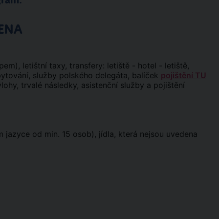
gram:
ENA
m), letištní taxy, transfery: letiště - hotel - letiště,
ubytování, služby polského delegáta, balíček
pojištění TU
ohy, trvalé následky, asistenční služby a pojištění
m jazyce od min. 15 osob), jídla, která nejsou uvedena