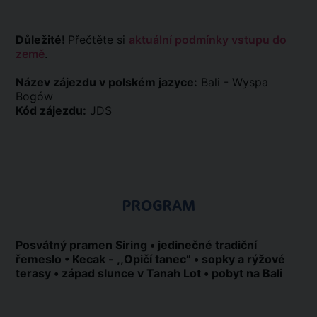
Důležité!
Přečtěte si
aktuální podmínky vstupu do
země
.
Název zájezdu v polském jazyce:
Bali - Wyspa
Bogów
Kód zájezdu:
JDS
PROGRAM
Posvátný pramen Siring • jedinečné tradiční
řemeslo • Kecak - ,,Opičí tanec“ • sopky a rýžové
terasy • západ slunce v Tanah Lot • pobyt na Bali