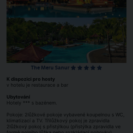
The Meru Sanur
K dispozici pro hosty
v hotelu je restaurace a bar
Ubytování
Hotely *** s bazénem.
Pokoje: 2lůžkové pokoje vybavené koupelnou s WC,
klimatizací a TV. Třílůžkový pokoj je zpravidla
2lůžkový pokoj s přistýlkou (přistýlka zpravidla ve
formě polního lůžka nebo rozkládací pohovky).