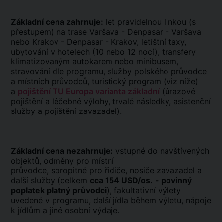
Základní cena zahrnuje:
let pravidelnou linkou (s
přestupem) na trase Varšava - Denpasar - Varšava
nebo Krakov - Denpasar - Krakov, letištní taxy,
ubytování v hotelech (10 nebo 12 nocí), transfery
klimatizovaným autokarem nebo minibusem,
stravování dle programu, služby polského průvodce
a místních průvodců, turistický program (viz níže)
a
pojištění TU Europa varianta základní
(úrazové
pojištění a léčebné výlohy, trvalé následky, asistenční
služby a pojištění zavazadel).
Základní cena nezahrnuje:
vstupné do navštívených
objektů, odměny pro místní
průvodce, spropitné pro řidiče, nosiče zavazadel a
další služby (celkem
cca 154 USD/os.
- povinný
poplatek platný průvodci
), fakultativní výlety
uvedené v programu, další jídla během výletu, nápoje
k jídlům a jiné osobní výdaje.