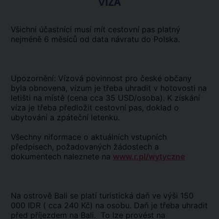
VÍZA
Všichni účastníci musí mít cestovní pas platný
nejméně 6 měsíců od data návratu do Polska.
Upozornění: Vízová povinnost pro české občany
byla obnovena, vízum je třeba uhradit v hotovosti na
letišti na místě (cena cca 35 USD/osoba). K získání
víza je třeba předložit cestovní pas, doklad o
ubytování a zpáteční letenku.
Všechny niformace o aktuálních vstupních
předpisech, požadovaných žádostech a
dokumentech naleznete na
www.r.pl/wytyczne
Na ostrově Bali se platí turistická daň ve výši 150
000 IDR ( cca 240 Kč) na osobu. Daň je třeba uhradit
před příjezdem na Bali. To lze provést na