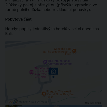
klimatizací a TV. Třílůžkový pokoj je zpravidla
2lůžkový pokoj s přistýlkou (přistýlka zpravidla ve
formě polního lůžka nebo rozkládací pohovky).
Pobytová část
Hotely: popisy jednotlivých hotelů v sekci dovolená
Bali.