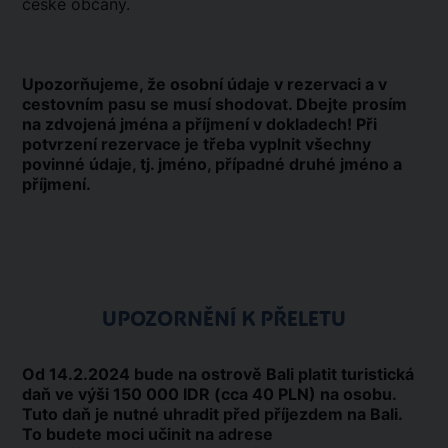
české občany.
Upozorňujeme, že osobní údaje v rezervaci a v
cestovním pasu se musí shodovat. Dbejte prosím
na zdvojená jména a příjmení v dokladech!
Při
potvrzení rezervace je třeba vyplnit všechny
povinné údaje, tj. jméno, případné druhé jméno a
příjmení.
UPOZORNĚNÍ K PŘELETU
Od 14.2.2024 bude na ostrově Bali platit turistická
daň ve výši 150 000 IDR (cca 40 PLN) na osobu.
Tuto daň je nutné uhradit před příjezdem na Bali.
To budete moci učinit na adrese