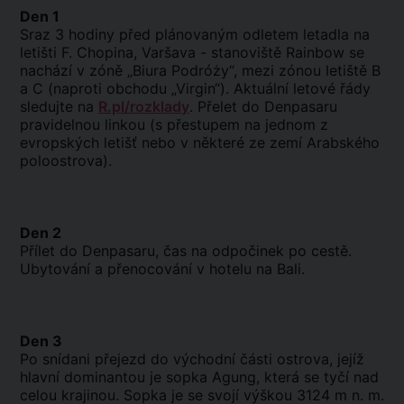
Den 1
Sraz 3 hodiny před plánovaným odletem letadla na
letišti F. Chopina, Varšava - stanoviště Rainbow se
nachází v zóně „Biura Podróży“, mezi zónou letiště B
a C (naproti obchodu „Virgin“). Aktuální letové řády
sledujte na
R.pl/rozklady
. Přelet do Denpasaru
pravidelnou linkou (s přestupem na jednom z
evropských letišť nebo v některé ze zemí Arabského
poloostrova).
Den 2
Přílet do Denpasaru, čas na odpočinek po cestě.
Ubytování a přenocování v hotelu na Bali.
Den 3
Po snídani přejezd do východní části ostrova, jejíž
hlavní dominantou je sopka Agung, která se tyčí nad
celou krajinou. Sopka je se svojí výškou 3124 m n. m.