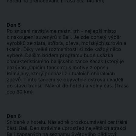
hotelu na přenocování. (Trasa cca 140 km)
Den 5
Po snídani navštívíme místní trh - nejlepší místo
k nakoupení suvenýrů z Bali. Je zde bohatý výběr
výrobků ze zlata, stříbra, dřeva, mořských surovin a
tkanin. Díky velké rozmanitosti si zde každý něco
vybere. Dalším bodem programu bude ukázka
charakteristického balijského tance Kecak (který je
nazýván „Opičím tancem“) s motivy z eposu
Rámájany, který pochází z rituálních chorálních
zpěvů. Tímto tancem se obyvatelé ostrova uváděli
do stavu transu. Návrat do hotelu a volný čas. (Trasa
cca 30 km)
Den 6
Snídaně v hotelu. Následně prozkoumávání centrální
části Bali. Den strávíme uprostřed největších atrakcí
Bali zapsaných na seznamu Světového dědictví