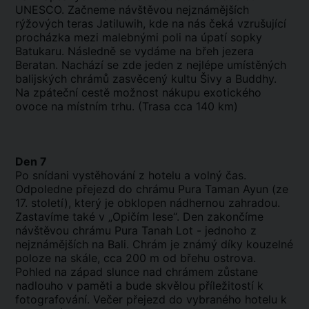
UNESCO. Začneme návštěvou nejznámějších
rýžových teras Jatiluwih, kde na nás čeká vzrušující
procházka mezi malebnými poli na úpatí sopky
Batukaru. Následně se vydáme na břeh jezera
Beratan. Nachází se zde jeden z nejlépe umístěných
balijských chrámů zasvěcený kultu Šivy a Buddhy.
Na zpáteční cestě možnost nákupu exotického
ovoce na místním trhu. (Trasa cca 140 km)
Den 7
Po snídani vystěhování z hotelu a volný čas.
Odpoledne přejezd do chrámu Pura Taman Ayun (ze
17. století), který je obklopen nádhernou zahradou.
Zastavíme také v „Opičím lese“. Den zakončíme
návštěvou chrámu Pura Tanah Lot - jednoho z
nejznámějších na Bali. Chrám je známý díky kouzelné
poloze na skále, cca 200 m od břehu ostrova.
Pohled na západ slunce nad chrámem zůstane
nadlouho v paměti a bude skvělou příležitostí k
fotografování. Večer přejezd do vybraného hotelu k