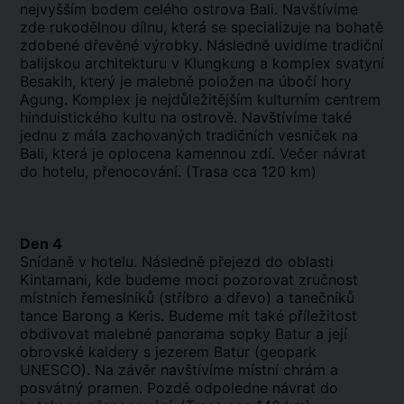
nejvyšším bodem celého ostrova Bali. Navštívíme
zde rukodělnou dílnu, která se specializuje na bohatě
zdobené dřevěné výrobky. Následně uvidíme tradiční
balijskou architekturu v Klungkung a komplex svatyní
Besakih, který je malebně položen na úbočí hory
Agung. Komplex je nejdůležitějším kulturním centrem
hinduistického kultu na ostrově. Navštívíme také
jednu z mála zachovaných tradičních vesniček na
Bali, která je oplocena kamennou zdí. Večer návrat
do hotelu, přenocování. (Trasa cca 120 km)
Den 4
Snídaně v hotelu. Následně přejezd do oblasti
Kintamani, kde budeme moci pozorovat zručnost
místních řemeslníků (stříbro a dřevo) a tanečníků
tance Barong a Keris. Budeme mít také příležitost
obdivovat malebné panorama sopky Batur a její
obrovské kaldery s jezerem Batur (geopark
UNESCO). Na závěr navštívíme místní chrám a
posvátný pramen. Pozdě odpoledne návrat do