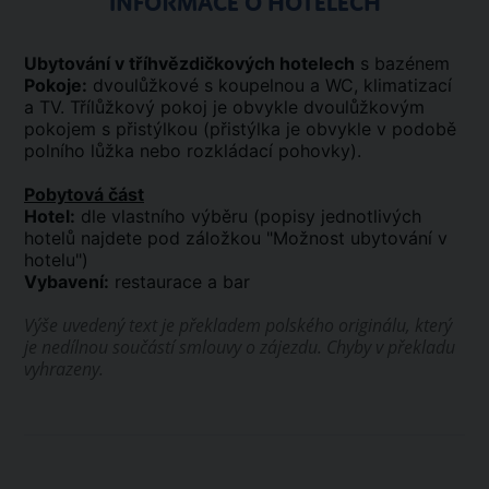
INFORMACE O HOTELECH
Ubytování v tříhvězdičkových hotelech
s bazénem
Pokoje:
dvoulůžkové s koupelnou a WC, klimatizací
a TV. Třílůžkový pokoj je obvykle dvoulůžkovým
pokojem s přistýlkou (přistýlka je obvykle v podobě
polního lůžka nebo rozkládací pohovky).
Pobytová část
Hotel:
dle vlastního výběru (popisy jednotlivých
hotelů najdete pod záložkou "Možnost ubytování v
hotelu")
Vybavení:
restaurace a bar
Výše uvedený text je překladem polského originálu, který
je nedílnou součástí smlouvy o zájezdu. Chyby v překladu
vyhrazeny.