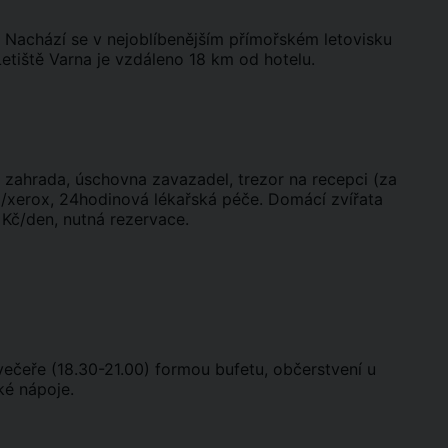
. Nachází se v nejoblíbenějším přímořském letovisku
Letiště Varna je vzdáleno 18 km od hotelu.
, zahrada, úschovna zavazadel, trezor na recepci (za
ax/xerox, 24hodinová lékařská péče. Domácí zvířata
 Kč/den, nutná rezervace.
, večeře (18.30-21.00) formou bufetu, občerstvení u
ké nápoje.