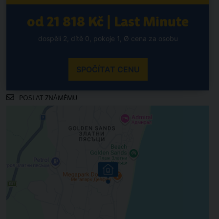
od 21 818 Kč | Last Minute
dospělí 2, dítě 0, pokoje 1, Ø cena za osobu
SPOČÍTAT CENU
POSLAT ZNÁMÉMU