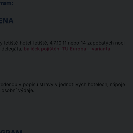
gram:
ENA
ry letiště-hotel-letiště, 4,7,10,11 nebo 14 započatých nocí
o delegáta,
balíček pojištění TU Europa - varianta
uvedenou v popisu stravy v jednotlivých hotelech, nápoje
í osobní výdaje.