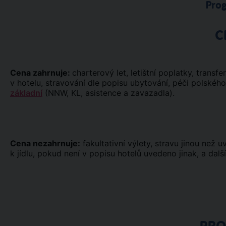
Pro
C
Cena zahrnuje:
charterový let, letištní poplatky, transfe
v hotelu, stravování dle popisu ubytování, péči polskéh
základní
(NNW, KL, asistence a zavazadla).
Cena nezahrnuje:
fakultativní výlety, stravu jinou než 
k jídlu, pokud není v popisu hotelů uvedeno jinak, a dalš