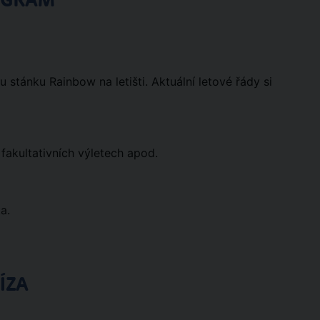
OGRAM
stánku Rainbow na letišti. Aktuální letové řády si
fakultativních výletech apod.
a.
ÍZA