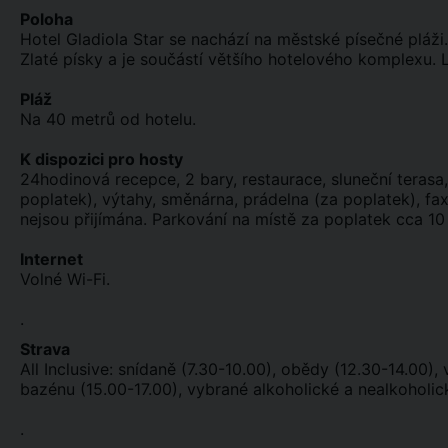
Poloha
Hotel Gladiola Star se nachází na městské písečné pláži
Zlaté písky a je součástí většího hotelového komplexu. 
Pláž
Na 40 metrů od hotelu.
K dispozici pro hosty
24hodinová recepce, 2 bary, restaurace, sluneční terasa
poplatek), výtahy, směnárna, prádelna (za poplatek), f
nejsou přijímána. Parkování na místě za poplatek cca 10
Internet
Volné Wi-Fi.
.
Strava
All Inclusive: snídaně (7.30-10.00), obědy (12.30-14.00)
bazénu (15.00-17.00), vybrané alkoholické a nealkoholic
.