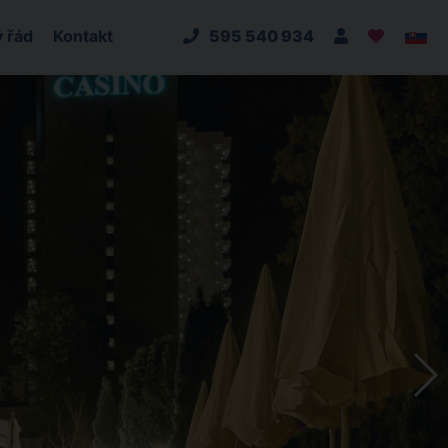
 řád
Kontakt
595 540 934