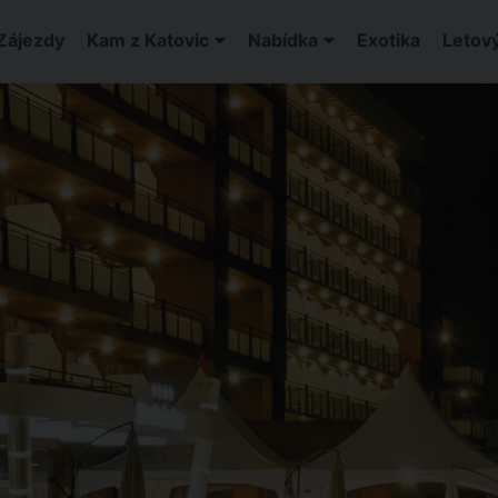
Zájezdy
Kam z Katovic
Nabídka
Exotika
Letový