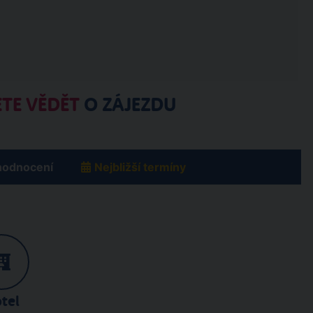
TE VĚDĚT
O ZÁJEZDU
hodnocení
Nejbližší termíny
tel