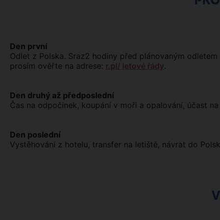
PR
Den první
Odlet z Polska. Sraz2 hodiny před plánovaným odletem u 
prosím ověřte na adrese:
r.pl/ letové řády
.
Den druhý až předposlední
Čas na odpočinek, koupání v moři a opalování, účast na 
Den poslední
Vystěhování z hotelu, transfer na letiště, návrat do Polsk
V