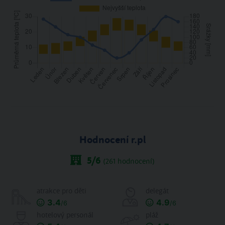
Hodnocení r.pl
5
/6
(
261
hodnocení)
atrakce pro děti
delegát
3.4
4.9
/6
/6
hotelový personál
pláž