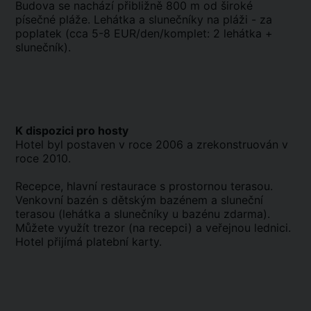
Budova se nachází přibližně 800 m od široké
písečné pláže. Lehátka a slunečníky na pláži - za
poplatek (cca 5-8 EUR/den/komplet: 2 lehátka +
slunečník).
K dispozici pro hosty
Hotel byl postaven v roce 2006 a zrekonstruován v
roce 2010.
Recepce, hlavní restaurace s prostornou terasou.
Venkovní bazén s dětským bazénem a sluneční
terasou (lehátka a slunečníky u bazénu zdarma).
Můžete využít trezor (na recepci) a veřejnou lednici.
Hotel přijímá platební karty.