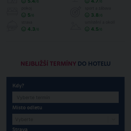
5.4
4.7
/6
/6
pokoj
sport a zábava
5
3.8
/6
/6
strava
umístění a okolí
4.3
4.5
/6
/6
NEJBLIŽŠÍ TERMÍNY
DO HOTELU
Kdy?
Místo odletu
Vyberte
Strava