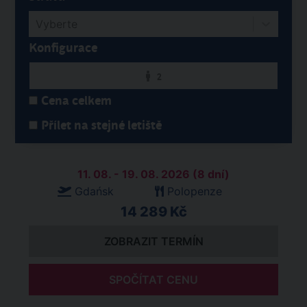
Vyberte
Konfigurace
2
Cena celkem
Přílet na stejné letiště
11. 08. - 19. 08. 2026 (8 dní)
Gdańsk
Polopenze
14 289 Kč
ZOBRAZIT TERMÍN
SPOČÍTAT CENU