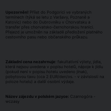
Upozorněn!
Přílet do Podgorici ve vybraných
termínech (týká se letu z Varšavy, Poznaně a
Katovic) nebo do Dubrovníku v Chorvatsku a
transfer přes chorvatsko-černohorskou hranici.
Přejezd je umožněn na základě předložení platného
cestovního pasu nebo občanského průkazu.
Základní cena nezahrnuje
: fakultativní výlety, jídla,
která nejsou uvedena v popisu hotelů, nápoje k jídlu
(pokud není v popisu hotelu uvedeno jinak),
pobytovou taxu (cca 2 EUR/den/os. - v závislosti na
poloze hotelu) a další osobní výdaje.
Název zájezdu v polském jazyce:
Czarnogóra -
wczasy