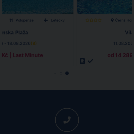
Polopenze
Letecky
Černá Hor
enska Plaža
Vil
26 - 18.08.2026
(
8
)
11.08.202
 Kč | Last Minute
od 14 289 