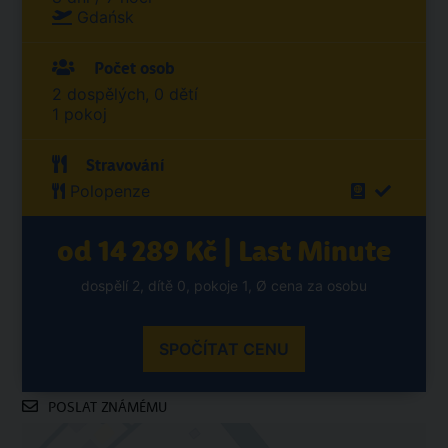
Gdańsk
Počet osob
2 dospělých, 0 dětí
1 pokoj
Stravování
Polopenze
od 14 289 Kč | Last Minute
dospělí 2, dítě 0, pokoje 1, Ø cena za osobu
SPOČÍTAT CENU
POSLAT ZNÁMÉMU