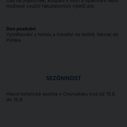
Čas na odpočinek, koupání v moři a opalování nebo
možnost využití fakultativních výletů atd.
Den poslední
Vystěhování z hotelu a transfer na letiště. Návrat do
Polska.
SEZÓNNOST
Hlavní turistická sezóna v Chorvatsku trvá od 15.6.
do 15.9.