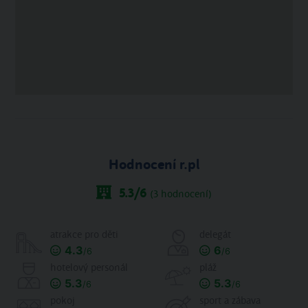
Hodnocení r.pl
5.3
/6
(
3
hodnocení)
atrakce pro děti
delegát
4.3
6
/6
/6
hotelový personál
pláž
5.3
5.3
/6
/6
pokoj
sport a zábava