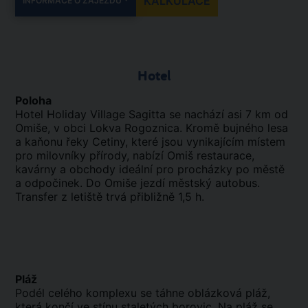
KALKULACE
INFORMACE O ZÁJEZDU
Hotel
Poloha
Hotel Holiday Village Sagitta se nachází asi 7 km od
Omiše, v obci Lokva Rogoznica. Kromě bujného lesa
a kaňonu řeky Cetiny, které jsou vynikajícím místem
pro milovníky přírody, nabízí Omiš restaurace,
kavárny a obchody ideální pro procházky po městě
a odpočinek. Do Omiše jezdí městský autobus.
Transfer z letiště trvá přibližně 1,5 h.
Pláž
Podél celého komplexu se táhne oblázková pláž,
která končí ve stínu staletých borovic. Na pláž se