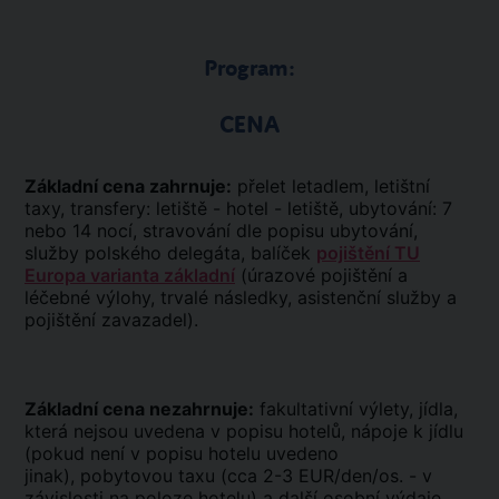
Program:
CENA
Základní cena zahrnuje:
přelet letadlem, letištní
taxy, transfery: letiště - hotel - letiště, ubytování: 7
nebo 14 nocí, stravování dle popisu ubytování,
služby polského delegáta, balíček
pojištění TU
Europa varianta základní
(úrazové pojištění a
léčebné výlohy, trvalé následky, asistenční služby a
pojištění zavazadel).
Základní cena nezahrnuje:
fakultativní výlety, jídla,
která nejsou uvedena v popisu hotelů, nápoje k jídlu
(pokud není v popisu hotelu uvedeno
jinak), pobytovou taxu (cca 2-3 EUR/den/os. - v
závislosti na poloze hotelu) a další osobní výdaje.