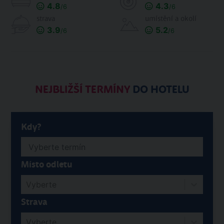
4.8
4.3
/6
/6
strava
umístění a okolí
3.9
5.2
/6
/6
NEJBLIŽŠÍ TERMÍNY
DO HOTELU
Kdy?
Místo odletu
Vyberte
Strava
Vyberte