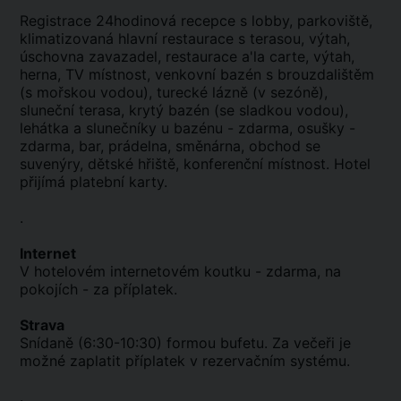
Registrace 24hodinová recepce s lobby, parkoviště,
klimatizovaná hlavní restaurace s terasou, výtah,
úschovna zavazadel, restaurace a'la carte, výtah,
herna, TV místnost, venkovní bazén s brouzdalištěm
(s mořskou vodou), turecké lázně (v sezóně),
sluneční terasa, krytý bazén (se sladkou vodou),
lehátka a slunečníky u bazénu - zdarma, osušky -
zdarma, bar, prádelna, směnárna, obchod se
suvenýry, dětské hřiště, konferenční místnost. Hotel
přijímá platební karty.
.
Internet
V hotelovém internetovém koutku - zdarma, na
pokojích - za příplatek.
Strava
Snídaně (6:30-10:30) formou bufetu. Za večeři je
možné zaplatit příplatek v rezervačním systému.
.