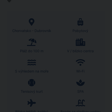
Chorvatsko - Dubrovník
Pobytový
Pláž do 100 m
V / blízko centra
S výhledem na moře
Wi-Fi
Tenisový kurt
SPA
Blízko letiště, krátký
Bazén se sladkou vodou