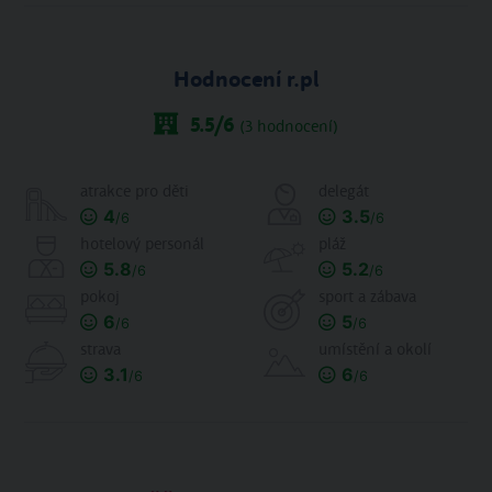
Hodnocení r.pl
5.5
/6
(
3
hodnocení)
atrakce pro děti
delegát
4
3.5
/6
/6
hotelový personál
pláž
5.8
5.2
/6
/6
pokoj
sport a zábava
6
5
/6
/6
strava
umístění a okolí
3.1
6
/6
/6