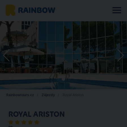
Rainbowtours.cz
Zájezdy
Royal Ariston
ROYAL ARISTON