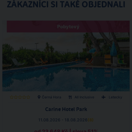
ZÁKAZNÍCI SI TAKÉ OBJEDNALI
Pobytový
Černá Hora
All Inclusive
Letecky
Carine Hotel Park
11.08.2026 - 18.08.2026
(
8
)
od 23 648 Kč | sleva 51%