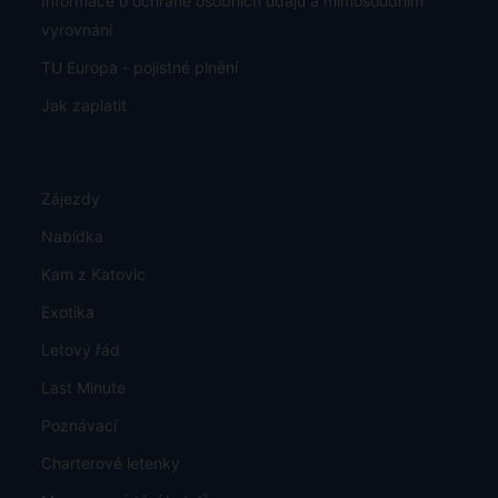
Informace o ochraně osobních údajů a mimosoudním
vyrovnání
TU Europa - pojistné plnění
Jak zaplatit
Zájezdy
Nabídka
Kam z Katovic
Exotika
Letový řád
Last Minute
Poznávací
Charterové letenky