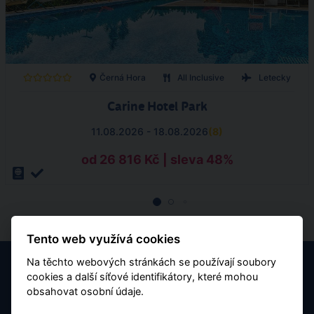
Černá Hora
All Inclusive
Letecky
Carine Hotel Park
11.08.2026 - 18.08.2026
(
8
)
od 26 816 Kč | sleva 48%
Tento web využívá cookies
Na těchto webových stránkách se používají soubory
cookies a další síťové identifikátory, které mohou
obsahovat osobní údaje.