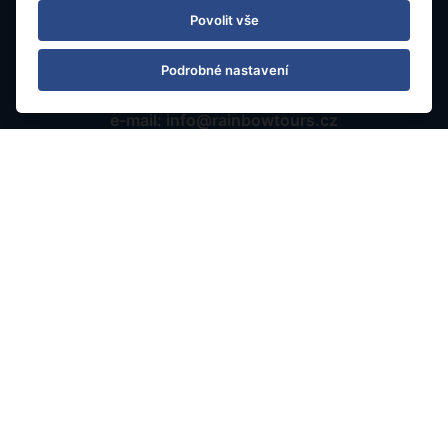
Povolit vše
Kontaktujte nás
Podrobné nastavení
tel.: 595 540 934
e-mail: info@rainbowtours.cz
Pobočka Ostrava
Nádražní 142/20
702 00 Ostrava, Moravská Ostrava