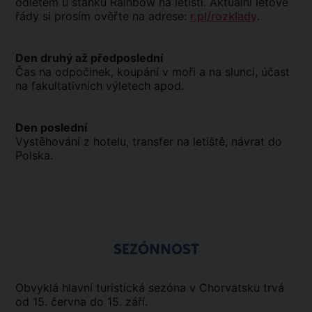
odletem u stánku Rainbow na letišti. Aktuální letové
řády si prosím ověřte na adrese:
r.pl/rozklady
.
Den druhý až předposlední
Čas na odpočinek, koupání v moři a na slunci, účast
na fakultativních výletech apod.
Den poslední
Vystěhování z hotelu, transfer na letiště, návrat do
Polska.
SEZÓNNOST
Obvyklá hlavní turistická sezóna v Chorvatsku trvá
od 15. června do 15. září.