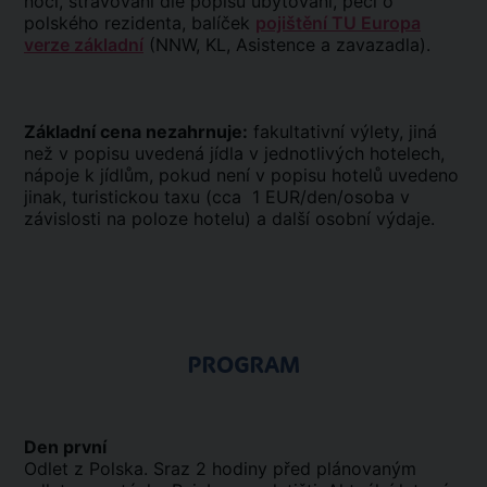
nocí, stravování dle popisu ubytování, péči o
polského rezidenta, balíček
pojištění TU Europa
verze základní
(NNW, KL, Asistence a zavazadla).
Základní cena nezahrnuje:
fakultativní výlety, jiná
než v popisu uvedená jídla v jednotlivých hotelech,
nápoje k jídlům, pokud není v popisu hotelů uvedeno
jinak, turistickou taxu (cca 1 EUR/den/osoba v
závislosti na poloze hotelu) a další osobní výdaje.
PROGRAM
Den první
Odlet z Polska. Sraz 2 hodiny před plánovaným