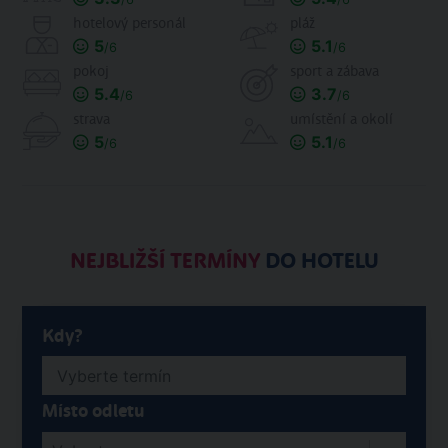
hotelový personál
pláž
5
5.1
/6
/6
pokoj
sport a zábava
5.4
3.7
/6
/6
strava
umístění a okolí
5
5.1
/6
/6
NEJBLIŽŠÍ TERMÍNY
DO HOTELU
Kdy?
Místo odletu