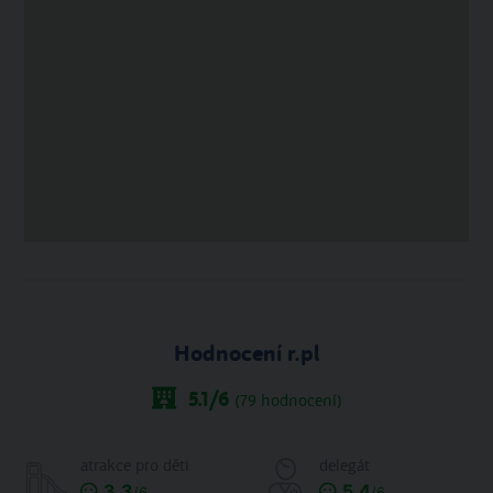
Hodnocení r.pl
5.1
/6
(
79
hodnocení)
atrakce pro děti
delegát
3.3
5.4
/6
/6