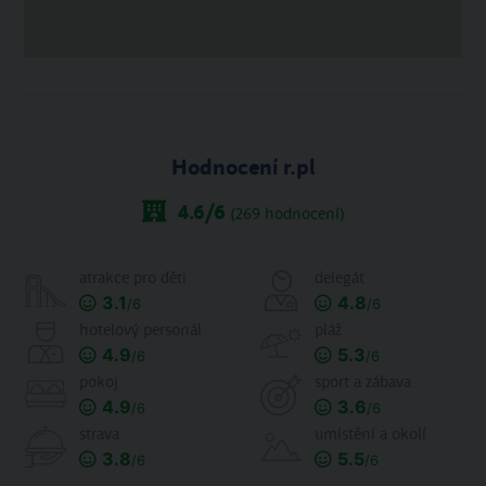
Hodnocení r.pl
4.6
/6
(
269
hodnocení)
atrakce pro děti
delegát
3.1
4.8
/6
/6
hotelový personál
pláž
4.9
5.3
/6
/6
pokoj
sport a zábava
4.9
3.6
/6
/6
strava
umístění a okolí
3.8
5.5
/6
/6