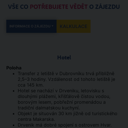
VŠE CO
POTŘEBUJETE VĚDĚT
O ZÁJEZDU
KALKULACE
INFORMACE O ZÁJEZDU
Hotel
Poloha
Transfer z letiště v Dubrovníku trvá přibližně
2,5–3 hodiny. Vzdálenost od tohoto letiště je
cca 145 km.
Hotel se nachází v Drveniku, letovisku s
dlouhými plážemi, křišťálově čistou vodou,
borovým lesem, pobřežní promenádou a
tradiční dalmatskou kuchyní.
Objekt je situován 30 km jižně od turistického
centra Makarska.
Drvenik má dobré spojení s ostrovem Hvar.