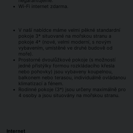
negarantujeme.
Wi-Fi internet zdarma.
V naší nabídce máme velmi pěkné standardní
pokoje 3* situované na mořskou stranu a
pokoje 4* (nové, velmi moderní, s novým
vybavením, umístěné ve druhé budově od
moře).
Prostorné dvoulůžkové pokoje (s možností
jedné přistýlky formou rozkládacího křesla
nebo pohovky) jsou vybaveny koupelnou,
balkonem nebo terasou, individuálně ovládanou
klimatizací a fénem.
Rodinné pokoje (3*) jsou určeny maximálně pro
4 osoby a jsou situovány na mořskou stranu.
Internet