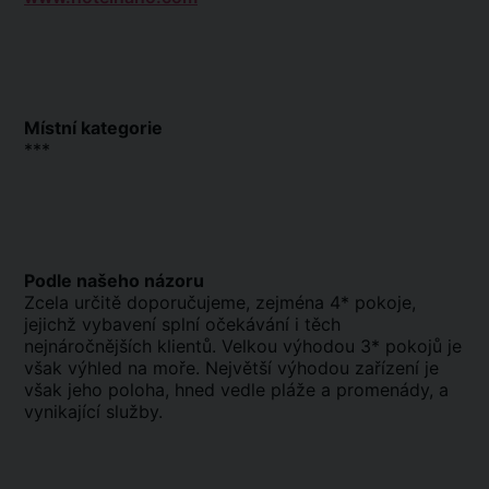
Místní kategorie
***
Podle našeho názoru
Zcela určitě doporučujeme, zejména 4* pokoje,
jejichž vybavení splní očekávání i těch
nejnáročnějších klientů. Velkou výhodou 3* pokojů je
však výhled na moře. Největší výhodou zařízení je
však jeho poloha, hned vedle pláže a promenády, a
vynikající služby.