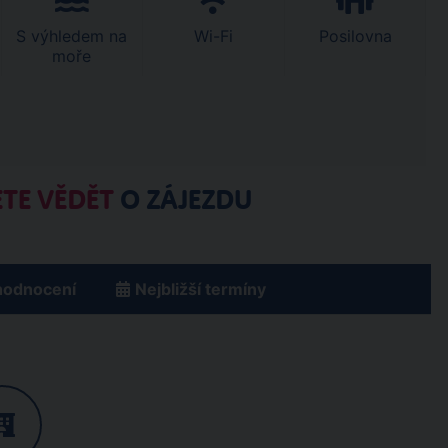
S výhledem na
Wi-Fi
Posilovna
moře
TE VĚDĚT
O ZÁJEZDU
hodnocení
Nejbližší termíny