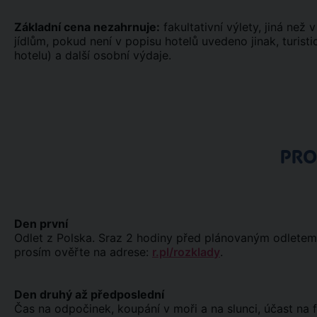
Základní cena nezahrnuje:
fakultativní výlety, jiná než 
jídlům, pokud není v popisu hotelů uvedeno jinak, turis
hotelu) a další osobní výdaje.
PR
Den první
Odlet z Polska. Sraz 2 hodiny před plánovaným odletem u
prosím ověřte na adrese:
r.pl/rozklady
.
Den druhý až předposlední
Čas na odpočinek, koupání v moři a na slunci, účast na f