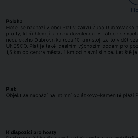
Ho
Poloha
Hotel se nachází v obci Plat v zálivu Župa Dubrovacka na
pro ty, kteří hledají klidnou dovolenou. V zátoce se nac
nedalekého Dubrovníku (cca 10 km) stojí za to vidět 
UNESCO. Plat je také ideálním výchozím bodem pro pozn
1,5 km od centra města. 1 km od hlavní silnice. Letiště j
Pláž
Objekt se nachází na intimní oblázkovo-kamenité pláži Pl
K dispozici pro hosty