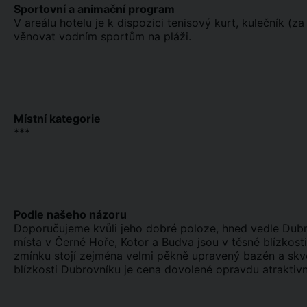
Sportovní a animační program
V areálu hotelu je k dispozici tenisový kurt, kulečník (z
věnovat vodním sportům na pláži.
Místní kategorie
***
Podle našeho názoru
Doporučujeme kvůli jeho dobré poloze, hned vedle Dubr
místa v Černé Hoře, Kotor a Budva jsou v těsné blízkost
zmínku stojí zejména velmi pěkně upravený bazén a sk
blízkosti Dubrovníku je cena dovolené opravdu atraktivn