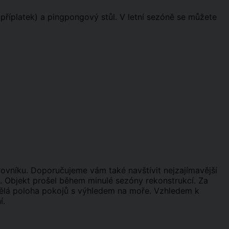
a příplatek) a pingpongový stůl. V letní sezóně se můžete
ovníku. Doporučujeme vám také navštívit nejzajímavější
i. Objekt prošel během minulé sezóny rekonstrukcí. Za
vělá poloha pokojů s výhledem na moře. Vzhledem k
í.