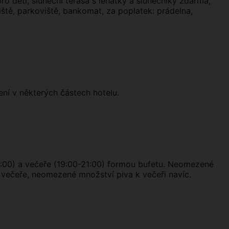
o děti, sluneční terasa s lehátky a slunečníky zdarma,
iště, parkoviště, bankomat, za poplatek: prádelna,
ení v některých částech hotelu.
-14:00) a večeře (19:00-21:00) formou bufetu. Neomezené
večeře, neomezené množství piva k večeři navíc.