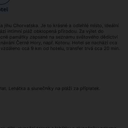
tel
 jihu Chorvatska. Je to krásné a odlehlé místo, ideální
hází intimní pláž obklopená přírodou. Za výlet do
vzácné památky zapsané na seznamu světového dědictví
ávání Černé Hory, např. Kotoru. Hotel se nachází cca
e vzdáleno cca 9 km od hotelu, transfer trvá cca 20 min.
at. Lehátka a slunečníky na pláži za příplatek.