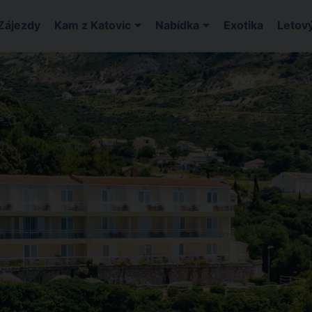
Zájezdy
Kam z Katovic
Nabídka
Exotika
Letový