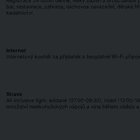
Registrace 24 hodin denně, velký bazén a brouzdaliště pr
bar, restaurace, zahrada, úschovna zavazadel, dětské hř
kadeřnictví.
Internet
Internetový koutek za příplatek a bezplatné Wi-Fi připoj
Strava
All inclusive light: snídaně (07:00-09:30), oběd (13:00
množství nealkoholických nápojů a vína během oběda a 