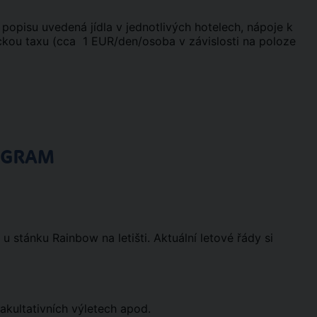
v popisu uvedená jídla v jednotlivých hotelech, nápoje k
tickou taxu (cca 1 EUR/den/osoba v závislosti na poloze
OGRAM
 stánku Rainbow na letišti. Aktuální letové řády si
akultativních výletech apod.