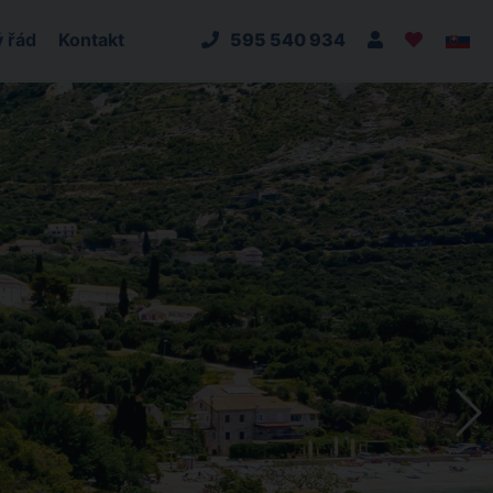
 řád
Kontakt
595 540 934