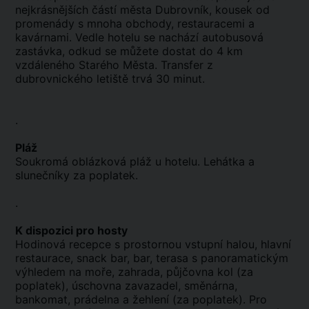
nejkrásnějších částí města Dubrovník, kousek od
promenády s mnoha obchody, restauracemi a
kavárnami. Vedle hotelu se nachází autobusová
zastávka, odkud se můžete dostat do 4 km
vzdáleného Starého Města. Transfer z
dubrovnického letiště trvá 30 minut.
.
Pláž
Soukromá oblázková pláž u hotelu. Lehátka a
slunečníky za poplatek.
.
K dispozici pro hosty
Hodinová recepce s prostornou vstupní halou, hlavní
restaurace, snack bar, bar, terasa s panoramatickým
výhledem na moře, zahrada, půjčovna kol (za
poplatek), úschovna zavazadel, směnárna,
bankomat, prádelna a žehlení (za poplatek). Pro