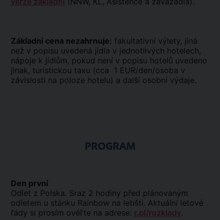
verze základní
(NNW, KL, Asistence a zavazadla).
Základní cena nezahrnuje:
fakultativní výlety, jiná
než v popisu uvedená jídla v jednotlivých hotelech,
nápoje k jídlům, pokud není v popisu hotelů uvedeno
jinak, turistickou taxu (cca 1 EUR/den/osoba v
závislosti na poloze hotelu) a další osobní výdaje.
PROGRAM
Den první
Odlet z Polska. Sraz 2 hodiny před plánovaným
odletem u stánku Rainbow na letišti. Aktuální letové
řády si prosím ověřte na adrese:
r.pl/rozklady
.