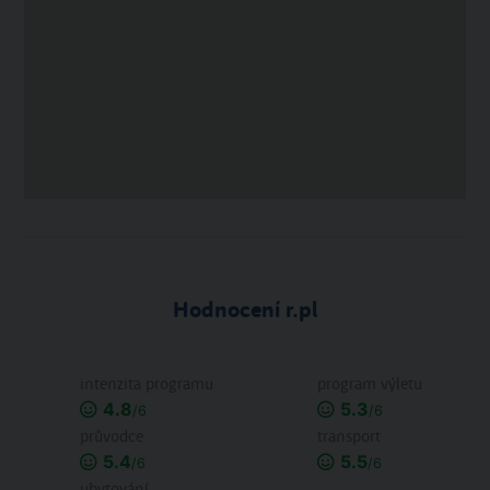
Hodnocení r.pl
intenzita programu
program výletu
4.8
5.3
/6
/6
průvodce
transport
5.4
5.5
/6
/6
ubytování