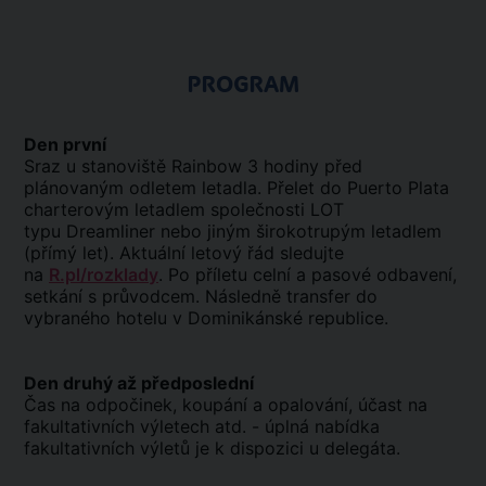
PROGRAM
Den první
Sraz u stanoviště Rainbow 3 hodiny před
plánovaným odletem letadla. Přelet do Puerto Plata
charterovým letadlem společnosti LOT
typu
Dreamliner
nebo jiným širokotrupým letadlem
(přímý let). Aktuální letový řád sledujte
na
R.pl/rozklady
. Po příletu celní a pasové odbavení,
setkání s průvodcem. Následně transfer do
vybraného hotelu v Dominikánské republice.
Den druhý až předposlední
Čas na odpočinek, koupání a opalování, účast na
fakultativních výletech atd. - úplná nabídka
fakultativních výletů je k dispozici u delegáta.