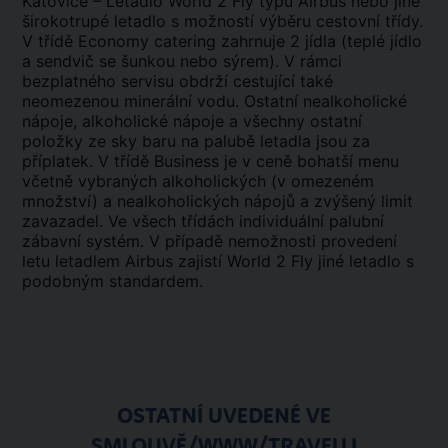
Katovice – Letadlo World 2 Fly typu Airbus nebo jiné
širokotrupé letadlo s možností výběru cestovní třídy.
V třídě Economy catering zahrnuje 2 jídla (teplé jídlo
a sendvič se šunkou nebo sýrem). V rámci
bezplatného servisu obdrží cestující také
neomezenou minerální vodu. Ostatní nealkoholické
nápoje, alkoholické nápoje a všechny ostatní
položky ze sky baru na palubě letadla jsou za
příplatek. V třídě Business je v ceně bohatší menu
včetně vybraných alkoholických (v omezeném
množství) a nealkoholických nápojů a zvýšený limit
zavazadel. Ve všech třídách individuální palubní
zábavní systém. V případě nemožnosti provedení
letu letadlem Airbus zajistí World 2 Fly jiné letadlo s
podobným standardem.
OSTATNÍ UVEDENÉ VE
SMLOUVĚ/WWW/TRAVELLI