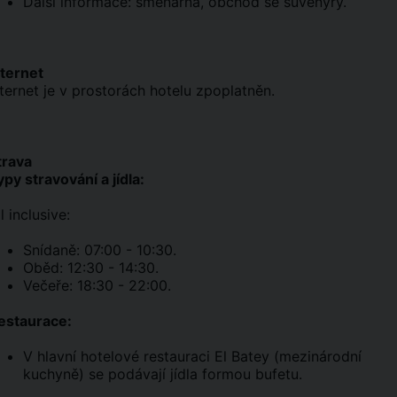
Další informace: směnárna, obchod se suvenýry.
nternet
nternet je v prostorách hotelu zpoplatněn.
trava
ypy stravování a jídla:
l inclusive:
Snídaně: 07:00 - 10:30.
Oběd: 12:30 - 14:30.
Večeře: 18:30 - 22:00.
estaurace:
V hlavní hotelové restauraci El Batey (mezinárodní
kuchyně) se podávají jídla formou bufetu.