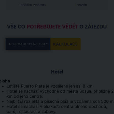
Lehátka zdarma
bazén
VŠE CO
POTŘEBUJETE VĚDĚT
O ZÁJEZDU
KALKULACE
INFORMACE O ZÁJEZDU
Hotel
oloha
Letiště Puerto Plata je vzdálené jen asi 8 km.
Hotel se nachází východně od města Sosua, přibližně 2
km od jeho centra.
Nejbližší rozlehlá a písečná pláž je vzdálena cca 500 m
Hotel se nachází v blízkosti centra plného obchodů,
barů, restaurací a zábavy.