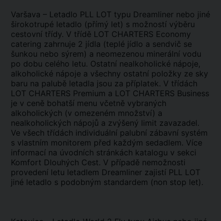
Varšava – Letadlo PLL LOT typu Dreamliner nebo jiné
širokotrupé letadlo (přímý let) s možností výběru
cestovní třídy. V třídě LOT CHARTERS Economy
catering zahrnuje 2 jídla (teplé jídlo a sendvič se
šunkou nebo sýrem) a neomezenou minerální vodu
po dobu celého letu. Ostatní nealkoholické nápoje,
alkoholické nápoje a všechny ostatní položky ze sky
baru na palubě letadla jsou za příplatek. V třídách
LOT CHARTERS Premium a LOT CHARTERS Business
je v ceně bohatší menu včetně vybraných
alkoholických (v omezeném množství) a
nealkoholických nápojů a zvýšený limit zavazadel.
Ve všech třídách individuální palubní zábavní systém
s vlastním monitorem před každým sedadlem. Více
informací na úvodních stránkách katalogu v sekci
Komfort Dlouhých Cest. V případě nemožnosti
provedení letu letadlem Dreamliner zajistí PLL LOT
jiné letadlo s podobným standardem (non stop let).