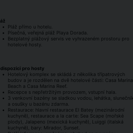
láž
Pláž přímo u hotelu.
Písečná, veřejná pláž Playa Dorada.
Bezplatný plážový servis ve vyhrazeném prostoru pro
hotelové hosty.
 dispozici pro hosty
Hotelový komplex se skládá z několika třípatrových
budov a je rozdělen na dvě hotelové části: Casa Marina
Beach a Casa Marina Reef.
Recepce s nepřetržitým provozem, vstupní hala.
3 venkovní bazény se sladkou vodou, lehátka, sluneční
a osušky u bazénu zdarma.
Restaurace: hlavní restaurace El Batey (mezinárodní
kuchyně), restaurace a la carte: Sea Scape (mořské
plody), Jalapeno (mexická kuchyně), Luiggi (italská
kuchyně), bary: Mirador, Sunset.