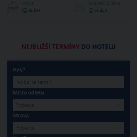
strava
umístění a okolí
4.5
5.4
/6
/6
NEJBLIŽŠÍ TERMÍNY
DO HOTELU
Kdy?
Místo odletu
Vyberte
Strava
Vyberte