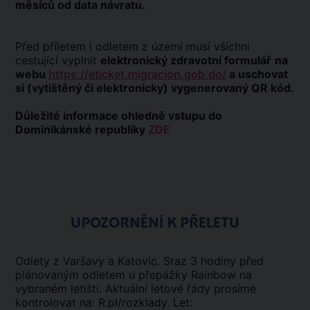
měsíců od data návratu.
Před příletem i odletem z území musí všichni
cestující vyplnit
elektronický zdravotní formulář
na
webu
https://eticket.migracion.gob.do/
a uschovat
si (vytištěný či elektronicky) vygenerovaný QR kód.
Důležité informace ohledně vstupu do
Dominikánské republiky
ZDE
UPOZORNĚNÍ K PŘELETU
Odlety z Varšavy a Katovic. Sraz 3 hodiny před
plánovaným odletem u přepážky Rainbow na
vybraném letišti. Aktuální letové řády prosíme
kontrolovat na: R.pl/rozklady. Let: