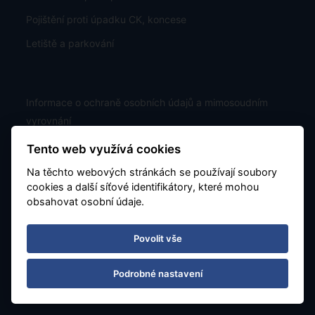
Pojištění proti úpadku CK, koncese
Letiště a parkování
Informace o ochraně osobních údajů a mimosoudním
vyrovnání
TU Europa - pojistné plnění
Tento web využívá cookies
Jak zaplatit
Na těchto webových stránkách se používají soubory
cookies a další síťové identifikátory, které mohou
obsahovat osobní údaje.
Zájezdy
Povolit vše
Nabídka
Podrobné nastavení
Kam z Katovic
Exotika