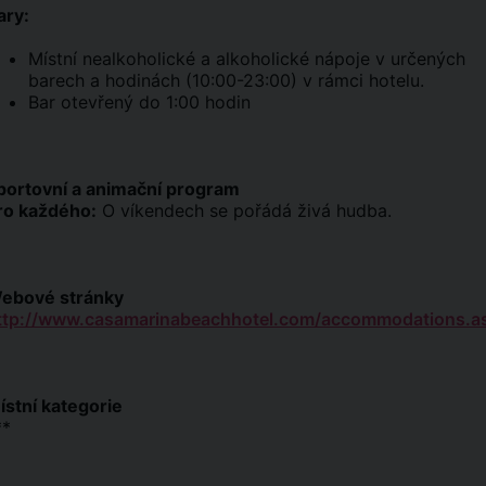
ary:
Místní nealkoholické a alkoholické nápoje v určených
barech a hodinách (10:00-23:00) v rámci hotelu.
Bar otevřený do 1:00 hodin
portovní a animační program
ro každého:
O víkendech se pořádá živá hudba.
ebové stránky
ttp://www.casamarinabeachhotel.com/accommodations.a
ístní kategorie
**