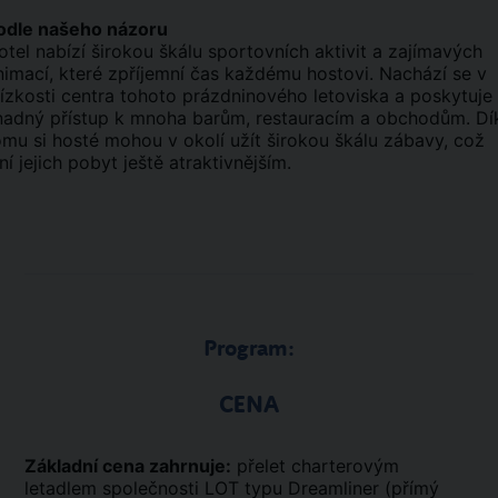
odle našeho názoru
otel nabízí širokou škálu sportovních aktivit a zajímavých
nimací, které zpříjemní čas každému hostovi. Nachází se v
lízkosti centra tohoto prázdninového letoviska a poskytuje
nadný přístup k mnoha barům, restauracím a obchodům. Dí
omu si hosté mohou v okolí užít širokou škálu zábavy, což
iní jejich pobyt ještě atraktivnějším.
Program:
CENA
Základní cena zahrnuje:
přelet charterovým
letadlem společnosti LOT typu Dreamliner (přímý