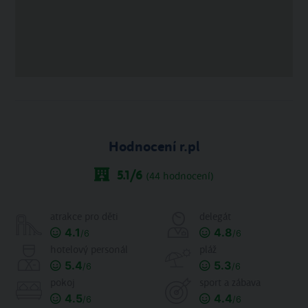
Hodnocení r.pl
5.1
/6
(
44
hodnocení)
atrakce pro děti
delegát
4.1
4.8
/6
/6
hotelový personál
pláž
5.4
5.3
/6
/6
pokoj
sport a zábava
4.5
4.4
/6
/6