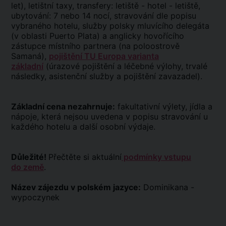
let), letištní taxy, transfery: letiště - hotel - letiště,
ubytování: 7 nebo 14 nocí, stravování dle popisu
vybraného hotelu, služby polsky mluvícího delegáta
(v oblasti Puerto Plata) a anglicky hovořícího
zástupce místního partnera (na poloostrově
Samaná),
pojištění TU Europa varianta
základní
(úrazové pojištění a léčebné výlohy, trvalé
následky, asistenční služby a pojištění zavazadel).
Základní cena nezahrnuje:
fakultativní výlety, jídla a
nápoje, která nejsou uvedena v popisu stravování u
každého hotelu a další osobní výdaje.
Důležité!
Přečtěte si aktuální
podmínky vstupu
do země
.
Název zájezdu v polském jazyce:
Dominikana -
wypoczynek