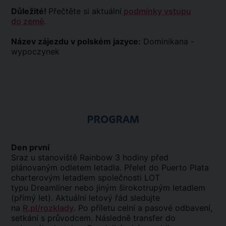
Důležité!
Přečtěte si aktuální
podmínky vstupu
do země
.
Název zájezdu v polském jazyce:
Dominikana -
wypoczynek
PROGRAM
Den první
Sraz u stanoviště Rainbow 3 hodiny před
plánovaným odletem letadla. Přelet do Puerto Plata
charterovým letadlem společnosti LOT
typu
Dreamliner
nebo jiným širokotrupým letadlem
(přímý let). Aktuální letový řád sledujte
na
R.pl/rozklady
. Po příletu celní a pasové odbavení,
setkání s průvodcem. Následně transfer do