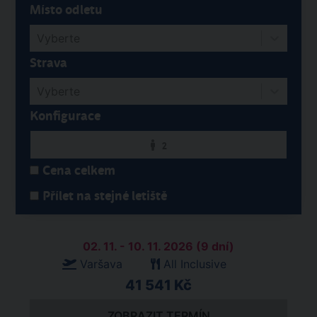
Místo odletu
Vyberte
Strava
Vyberte
Konfigurace
2
Cena celkem
Přílet na stejné letiště
02. 11. - 10. 11. 2026 (9 dní)
Varšava
All Inclusive
41 541 Kč
ZOBRAZIT TERMÍN