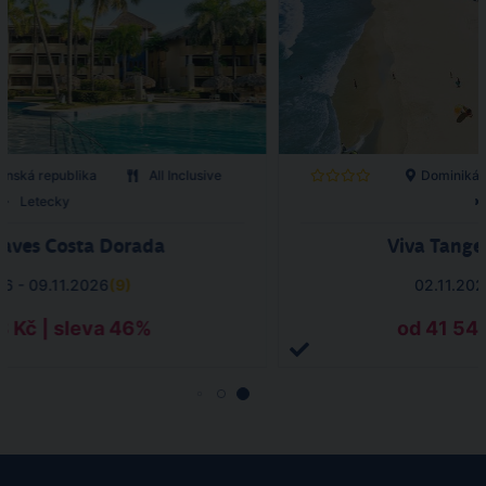
ánská republika
All Inclusive
Dominikán
Letecky
Waves Costa Dorada
Viva Tang
26 - 09.11.2026
(
9
)
02.11.202
8 Kč | sleva 46%
od 41 541