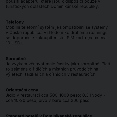
použití adaptérů
, které jsou k dispozici pouze v
turistických oblastech Dominikánské republiky.
Telefony
Mobilní telefonní systém je kompatibilní se systémy
v České republice. Vzhledem ke drahému roamingu
se doporučuje zakoupit místní SIM kartu (cena cca
10 USD).
Spropitné
Je zvykem věnovat malé částky jako spropitné. Platí
to zejména o řidičích a místních průvodcích na
výletech, taxikářích a číšnících v restauracích.
Orientační ceny
Jídlo v restauraci cca 500-1000 peso; 0,3 l vody -
cca 10-20 peso; pivo v baru cca 200 peso.
Standard hotelů v Dominikánské republice