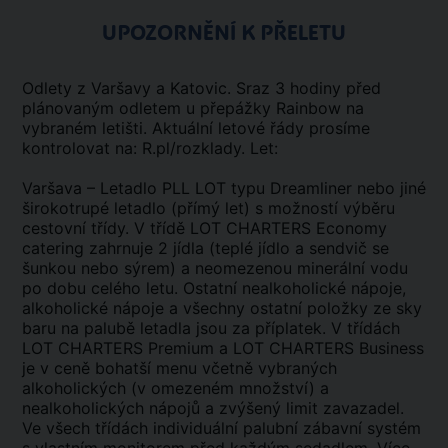
UPOZORNĚNÍ K PŘELETU
Odlety z Varšavy a Katovic. Sraz 3 hodiny před
plánovaným odletem u přepážky Rainbow na
vybraném letišti. Aktuální letové řády prosíme
kontrolovat na: R.pl/rozklady. Let:
Varšava – Letadlo PLL LOT typu Dreamliner nebo jiné
širokotrupé letadlo (přímý let) s možností výběru
cestovní třídy. V třídě LOT CHARTERS Economy
catering zahrnuje 2 jídla (teplé jídlo a sendvič se
šunkou nebo sýrem) a neomezenou minerální vodu
po dobu celého letu. Ostatní nealkoholické nápoje,
alkoholické nápoje a všechny ostatní položky ze sky
baru na palubě letadla jsou za příplatek. V třídách
LOT CHARTERS Premium a LOT CHARTERS Business
je v ceně bohatší menu včetně vybraných
alkoholických (v omezeném množství) a
nealkoholických nápojů a zvýšený limit zavazadel.
Ve všech třídách individuální palubní zábavní systém