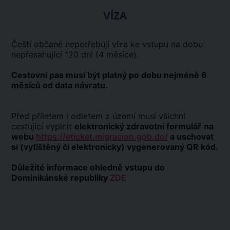
VÍZA
Čeští občané nepotřebují víza ke vstupu na dobu
nepřesahující 120 dní (4 měsíce).
Cestovní pas musí být platný po dobu nejméně 6
měsíců od data návratu.
Před příletem i odletem z území musí všichni
cestující vyplnit
elektronický zdravotní formulář
na
webu
https://eticket.migracion.gob.do/
a uschovat
si (vytištěný či elektronicky) vygenerovaný QR kód.
Důležité informace ohledně vstupu do
Dominikánské republiky
ZDE