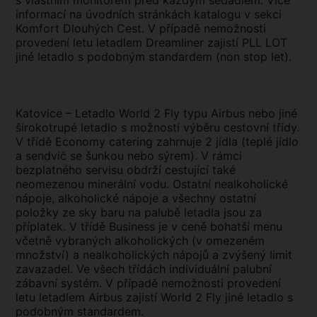
s vlastním monitorem před každým sedadlem. Více
informací na úvodních stránkách katalogu v sekci
Komfort Dlouhých Cest. V případě nemožnosti
provedení letu letadlem Dreamliner zajistí PLL LOT
jiné letadlo s podobným standardem (non stop let).
Katovice – Letadlo World 2 Fly typu Airbus nebo jiné
širokotrupé letadlo s možností výběru cestovní třídy.
V třídě Economy catering zahrnuje 2 jídla (teplé jídlo
a sendvič se šunkou nebo sýrem). V rámci
bezplatného servisu obdrží cestující také
neomezenou minerální vodu. Ostatní nealkoholické
nápoje, alkoholické nápoje a všechny ostatní
položky ze sky baru na palubě letadla jsou za
příplatek. V třídě Business je v ceně bohatší menu
včetně vybraných alkoholických (v omezeném
množství) a nealkoholických nápojů a zvýšený limit
zavazadel. Ve všech třídách individuální palubní
zábavní systém. V případě nemožnosti provedení
letu letadlem Airbus zajistí World 2 Fly jiné letadlo s
podobným standardem.