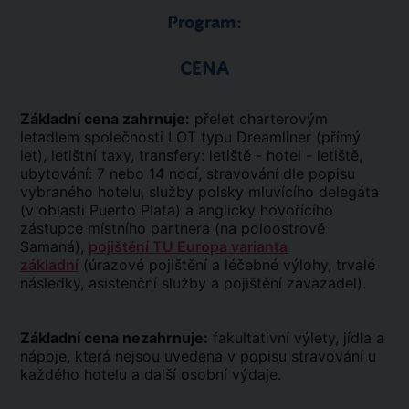
Program:
CENA
Základní cena zahrnuje:
přelet charterovým
letadlem společnosti LOT typu Dreamliner (přímý
let), letištní taxy, transfery: letiště - hotel - letiště,
ubytování: 7 nebo 14 nocí, stravování dle popisu
vybraného hotelu, služby polsky mluvícího delegáta
(v oblasti Puerto Plata) a anglicky hovořícího
zástupce místního partnera (na poloostrově
Samaná),
pojištění TU Europa varianta
základní
(úrazové pojištění a léčebné výlohy, trvalé
následky, asistenční služby a pojištění zavazadel).
Základní cena nezahrnuje:
fakultativní výlety, jídla a
nápoje, která nejsou uvedena v popisu stravování u
každého hotelu a další osobní výdaje.