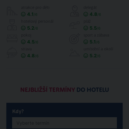
atrakce pro děti
delegát
4.1
4.8
/6
/6
hotelový personál
pláž
5.2
5.5
/6
/6
pokoj
sport a zábava
4.5
5.1
/6
/6
strava
umístění a okolí
4.8
5.2
/6
/6
NEJBLIŽŠÍ TERMÍNY
DO HOTELU
Kdy?