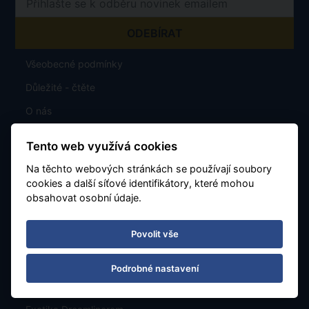
Všeobecné podmínky
Důležité - čtěte
O nás
Časté dotazy
Tento web využívá cookies
Bezplatné zrušení rezervace bez udání důvodu
Na těchto webových stránkách se používají soubory
cookies a další síťové identifikátory, které mohou
obsahovat osobní údaje.
Výběr míst v letadle
Povolit vše
Garance nezměněné ceny
Bezplatná změna rezervace
Podrobné nastavení
Exotika s Airbusem