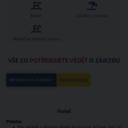
Bazén
Lehátka zdarma
Bazén se sladkou vodou
VŠE CO
POTŘEBUJETE VĚDĚT
O ZÁJEZDU
KALKULACE
INFORMACE O ZÁJEZDU
Hotel
Poloha
Na letiště v Puerto Plata je to cca 20 km, asi 20