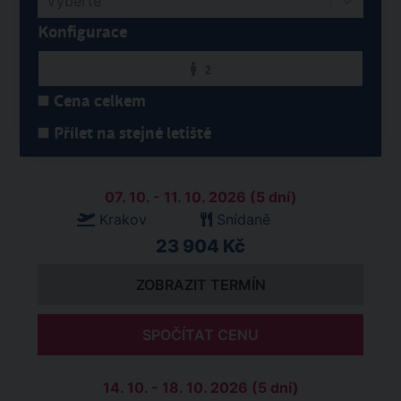
Vyberte
Konfigurace
2
Cena celkem
Přílet na stejné letiště
07. 10. - 11. 10. 2026 (5 dní)
Krakov
Snídaně
23 904 Kč
ZOBRAZIT TERMÍN
SPOČÍTAT CENU
14. 10. - 18. 10. 2026 (5 dní)