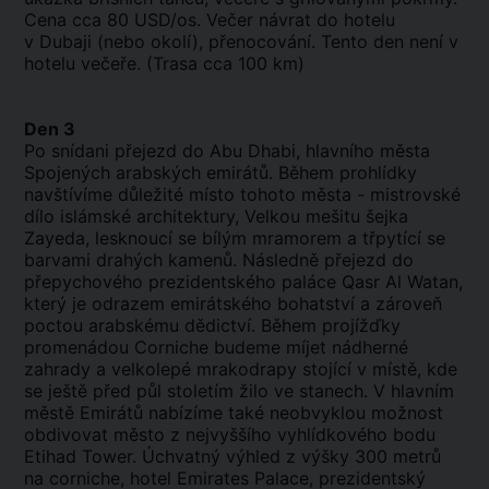
Cena cca 80 USD/os. Večer návrat do hotelu
v Dubaji (nebo okolí), přenocování. Tento den není v
hotelu večeře. (Trasa cca 100 km)
Den 3
Po snídani přejezd do Abu Dhabi, hlavního města
Spojených arabských emirátů. Během prohlídky
navštívíme důležité místo tohoto města - mistrovské
dílo islámské architektury, Velkou mešitu šejka
Zayeda, lesknoucí se bílým mramorem a třpytící se
barvami drahých kamenů. Následně přejezd do
přepychového prezidentského paláce Qasr Al Watan,
který je odrazem emirátského bohatství a zároveň
poctou arabskému dědictví. Během projížďky
promenádou Corniche budeme míjet nádherné
zahrady a velkolepé mrakodrapy stojící v místě, kde
se ještě před půl stoletím žilo ve stanech. V hlavním
městě Emirátů nabízíme také neobvyklou možnost
obdivovat město z nejvyššího vyhlídkového bodu
Etihad Tower. Úchvatný výhled z výšky 300 metrů
na corniche, hotel Emirates Palace, prezidentský