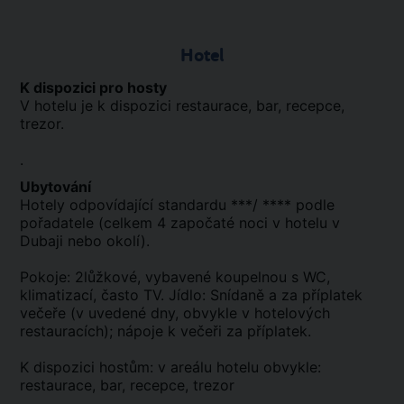
Hotel
K dispozici pro hosty
V hotelu je k dispozici restaurace, bar, recepce,
trezor.
.
Ubytování
Hotely odpovídající standardu ***/ **** podle
pořadatele (celkem 4 započaté noci v hotelu v
Dubaji nebo okolí).
Pokoje: 2lůžkové, vybavené koupelnou s WC,
klimatizací, často TV. Jídlo: Snídaně a za příplatek
večeře (v uvedené dny, obvykle v hotelových
restauracích); nápoje k večeři za příplatek.
K dispozici hostům: v areálu hotelu obvykle:
restaurace, bar, recepce, trezor