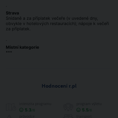
.
Strava
Snídaně a za příplatek večeře (v uvedené dny,
obvykle v hotelových restauracích); nápoje k večeři
za příplatek.
.
Místní kategorie
***
Hodnocení r.pl
intenzita programu
program výletu
5.3
5.5
/6
/6
průvodce
transport