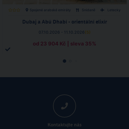
Spojené arabské emiráty
Snídaně
Letecky
Dubaj a Abú Dhabí - orientální elixír
07.10.2026 - 11.10.2026
(
5
)
od 23 904 Kč | sleva 35%
Kontaktujte nás