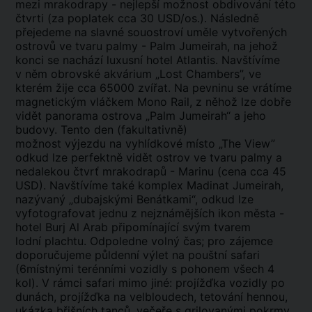
mezi mrakodrapy - nejlepší možnost obdivování této
čtvrti (za poplatek cca 30 USD/os.). Následně
přejedeme na slavné souostroví uměle vytvořených
ostrovů ve tvaru palmy - Palm Jumeirah, na jehož
konci se nachází luxusní hotel Atlantis. Navštívíme
v něm obrovské akvárium „Lost Chambers”, ve
kterém žije cca 65000 zvířat. Na pevninu se vrátíme
magnetickým vláčkem Mono Rail, z něhož lze dobře
vidět panorama ostrova „Palm Jumeirah“ a jeho
budovy. Tento den (fakultativně)
možnost výjezdu na vyhlídkové místo „The View”
odkud lze perfektně vidět ostrov ve tvaru palmy a
nedalekou čtvrť mrakodrapů - Marinu (cena cca 45
USD). Navštívíme také komplex Madinat Jumeirah,
nazývaný „dubajskými Benátkami“, odkud lze
vyfotografovat jednu z nejznámějších ikon města -
hotel Burj Al Arab připomínající svým tvarem
lodní plachtu. Odpoledne volný čas; pro zájemce
doporučujeme půldenní výlet na pouštní safari
(6místnými terénními vozidly s pohonem všech 4
kol). V rámci safari mimo jiné: projížďka vozidly po
dunách, projížďka na velbloudech, tetování hennou,
ukázka břišních tanců, večeře s grilovanými pokrmy.