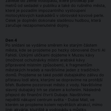
zavede do země vodopádů, které protékají pár
metrů od sedadel v publiku a také do rušného města,
které je pozadím impozantního vystoupení
motocyklových kaskadérů v obrovské kovové perle.
Celek je doplněn dokonale sladěnou hudbou, která
zaručuje nezapomenutelné dojmy.
Den 4
Po snídani se vydáme směrem ke starým částem
města, kde se projdeme po hezky obnovené čtvrti Al
Fahidi. Úzkými uličkami dojdeme k Muzeu kávy
(možnost ochutnávky místní arabské kávy
připravené místním způsobem), k fragmentům
městských hradeb a navštívíme jeden z tradičních
domů. Projdeme se také podél dubajského zálivu do
přístavu lodí abra, kterými se dopravíme na protější
břeh. Budeme pozorovat město z vody. Navštívíme
slavný dubajský trh se zlatem a kořením. Následně
přejezd do finanční čtvrti Dubaje. Navštívíme
největší nákupní centrum světa - Dubai Mall, ve
kterém se projdeme kolem největších atrakcí, mimo
jiné: akvária, kluziště a vodopádu s můstky.