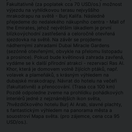
Fakultativně (za poplatek cca 70 USD/os.) možnost
výjezdu na vyhlídkovou terasu nejvyššího
mrakodrapu na světě - Burj Kalifa. Následně
přejedeme do nedalekého nákupního centra - Mall of
the Emirates, jehož největším lákadlem je první
blízkovýchodní zastřešená a celoročně otevřená
sjezdovka na světě. Na závěr se projdeme
nádhernými zahradami Dubai Miracle Gardens
(sezónně otevřenými, obvykle na přelomu listopadu
a prosince). Pokud bude květinová zahrada zavřená,
vydáme se k další přírodní atrakci - rezervaci Ras Al.
Khor, která je domovem volně žijících ptáků, např.
volavek a plameňáků, s krásným výhledem na
dubajské mrakodrapy. Návrat do hotelu na večeři
(fakultativně) a přenocování. (Trasa cca 100 km)
Pozdě odpoledne zveme na prohlídku pohádkových
interiérů jedné z nejznámějších ikon světa,
7hvězdičkového hotelu Burj Al Arab, slavné plachty,
s fantastickým výhledem na panorama města a
souostroví Mapa světa. (pro zájemce, cena cca 95
USD/os.).