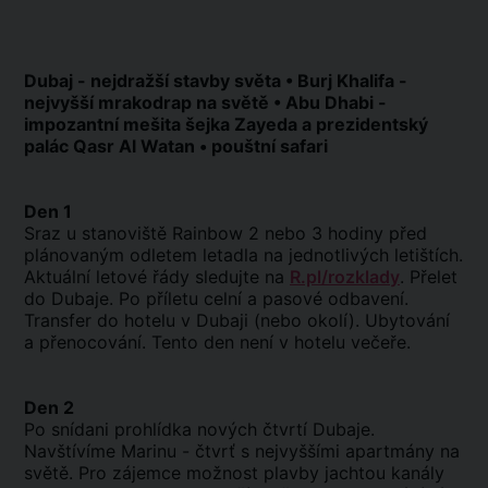
Dubaj - nejdražší stavby světa • Burj Khalifa -
nejvyšší mrakodrap na světě • Abu Dhabi -
impozantní mešita šejka Zayeda a prezidentský
palác Qasr Al Watan • pouštní safari
Den 1
Sraz u stanoviště Rainbow 2 nebo 3 hodiny před
plánovaným odletem letadla na jednotlivých letištích.
Aktuální letové řády sledujte na
R.pl/rozklady
. Přelet
do Dubaje. Po příletu celní a pasové odbavení.
Transfer do hotelu v Dubaji (nebo okolí). Ubytování
a přenocování. Tento den není v hotelu večeře.
Den 2
Po snídani prohlídka nových čtvrtí Dubaje.
Navštívíme Marinu - čtvrť s nejvyššími apartmány na
světě. Pro zájemce možnost plavby jachtou kanály