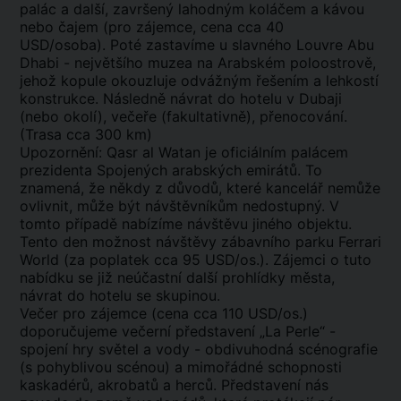
palác a další, završený lahodným koláčem a kávou
nebo čajem (pro zájemce, cena cca 40
USD/osoba). Poté zastavíme u slavného Louvre Abu
Dhabi - největšího muzea na Arabském poloostrově,
jehož kopule okouzluje odvážným řešením a lehkostí
konstrukce. Následně návrat do hotelu v Dubaji
(nebo okolí), večeře (fakultativně), přenocování.
(Trasa cca 300 km)
Upozornění: Qasr al Watan je oficiálním palácem
prezidenta Spojených arabských emirátů. To
znamená, že někdy z důvodů, které kancelář nemůže
ovlivnit, může být návštěvníkům nedostupný. V
tomto případě nabízíme návštěvu jiného objektu.
Tento den možnost návštěvy zábavního parku Ferrari
World (za poplatek cca 95 USD/os.). Zájemci o tuto
nabídku se již neúčastní další prohlídky města,
návrat do hotelu se skupinou.
Večer pro zájemce (cena cca 110 USD/os.)
doporučujeme večerní představení „La Perle“ -
spojení hry světel a vody - obdivuhodná scénografie
(s pohyblivou scénou) a mimořádné schopnosti
kaskadérů, akrobatů a herců. Představení nás