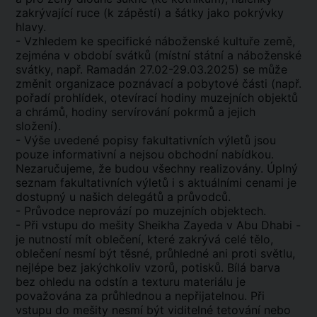
zakrývající ruce (k zápěstí) a šátky jako pokrývky
hlavy.
- Vzhledem ke specifické náboženské kultuře země,
zejména v období svátků (místní státní a náboženské
svátky, např. Ramadán 27.02-29.03.2025) se může
změnit organizace poznávací a pobytové části (např.
pořadí prohlídek, otevírací hodiny muzejních objektů
a chrámů, hodiny servírování pokrmů a jejich
složení).
- Výše uvedené popisy fakultativních výletů jsou
pouze informativní a nejsou obchodní nabídkou.
Nezaručujeme, že budou všechny realizovány. Úplný
seznam fakultativních výletů i s aktuálními cenami je
dostupný u našich delegátů a průvodců.
- Průvodce neprovází po muzejních objektech.
- Při vstupu do mešity Sheikha Zayeda v Abu Dhabi -
je nutností mít oblečení, které zakrývá celé tělo,
oblečení nesmí být těsné, průhledné ani proti světlu,
nejlépe bez jakýchkoliv vzorů, potisků. Bílá barva
bez ohledu na odstín a texturu materiálu je
považována za průhlednou a nepřijatelnou. Při
vstupu do mešity nesmí být viditelné tetování nebo