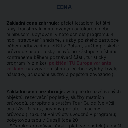
CENA
Základní cena zahrnuje:
přelet letadlem, letištní
taxy, transfery klimatizovaným autokarem nebo
minibusem, ubytování v hotelech dle programu: 4
noci, stravování: snídaně, služby polského zástupce
během odbavení na letišti v Polsku, služby polského
průvodce nebo polsky mluvícího zástupce místního
kontrahenta během poznávací části, turistický
program (viz níže),
pojištění TU Europa varianta
základní
(úrazové pojištění a léčebné výlohy, trvalé
následky, asistenční služby a pojištění zavazadel).
Základní cena nezahrnuje:
vstupné do navštívených
objektů, rezervační poplatky, služby místních
průvodců, spropitné a systém Tour Guide (ve výši
cca 175 USD/os., povinný poplatek placený
průvodci), fakultativní výlety uvedené v programu;
pobytovou taxu v Dubaji (cca 20
USD/pokoj/poznávací část - platí se v hotelu) a další