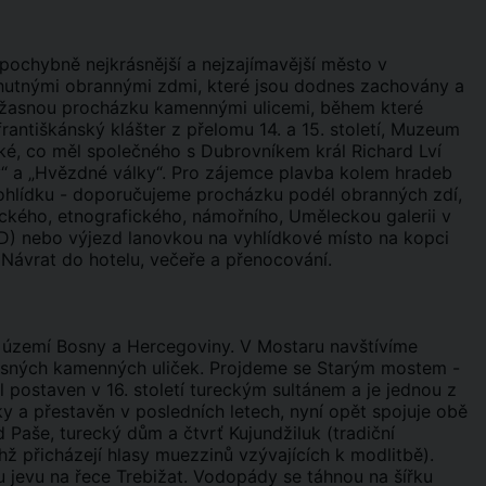
ochybně nejkrásnější a nejzajímavější město v
ohutnými obrannými zdmi, které jsou dodnes zachovány a
úžasnou procházku kamennými ulicemi, během které
rantiškánský klášter z přelomu 14. a 15. století, Muzeum
ké, co měl společného s Dubrovníkem král Richard Lví
y“ a „Hvězdné války“. Pro zájemce plavba kolem hradeb
rohlídku - doporučujeme procházku podél obranných zdí,
ckého, etnografického, námořního, Uměleckou galerii v
 nebo výjezd lanovkou na vyhlídkové místo na kopci
 Návrat do hotelu, večeře a přenocování.
a území Bosny a Hercegoviny. V Mostaru navštívíme
rásných kamenných uliček. Projdeme se Starým mostem -
ostaven v 16. století tureckým sultánem a je jednou z
y a přestavěn v posledních letech, nyní opět spojuje obě
Paše, turecký dům a čtvrť Kujundžiluk (tradiční
chž přicházejí hlasy muezzinů vzývajících k modlitbě).
jevu na řece Trebižat. Vodopády se táhnou na šířku