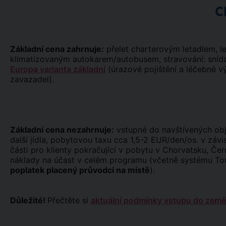
C
Základní cena zahrnuje:
přelet charterovým letadlem, le
klimatizovaným autokarem/autobusem, stravování: sníd
Europa varianta základní
(úrazové pojištění a léčebné výl
zavazadel).
Základní cena nezahrnuje:
vstupné do navštívených obj
další jídla, pobytovou taxu cca 1,5-2 EUR/den/os. v závi
části pro klienty pokračující v pobytu v Chorvatsku, Če
náklady na účast v celém programu (včetně systému Tou
poplatek placený průvodci na místě
).
Důležité!
Přečtěte si
aktuální podmínky vstupu do země