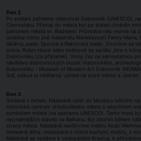
Den 2
Po snídani začneme objevovat Dubrovník (UNESCO), nep
Chorvatsku. Přístup do města byl po staletí chráněn m
patronem města sv. Blažejem. Průvodce nás vezme na 
uvidíme mimo jiné: katedrálu Nanebevzetí Panny Marie, f
lékárny, palác Sponza a Rektorský palác. Dozvíme se ta
srdce, Robin Hood nebo hrdinové ze seriálu „Hra o trůn
Dubrovníku (za příplatek). Volný čas na samostatnou p
návštěvu dubrovnických muzeí: historického, archeologi
Dubrovníku - Museum of Modern Art Dubrovnik (MOMAD)
Srđ, odkud je nádherný výhled na staré město a Jadran.
Den 3
Snídaně v hotelu. Následně výlet do Mostaru ležícího n
historické centrum středověkého města s labyrintem k
symbolem města (na seznamu UNESCO). Tento most byl p
nejznámějších staveb na Balkánu. Byl zbořen během válk
strany města. Následně navštívíme mešitu Koski Mehmed 
řemeslné dílny, restaurace s místní kuchyní, mešity, z ni
Následně se vydáme k vodopádům Kravica, k přírodnímu 