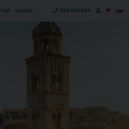
 řád
Kontakt
595 540 934