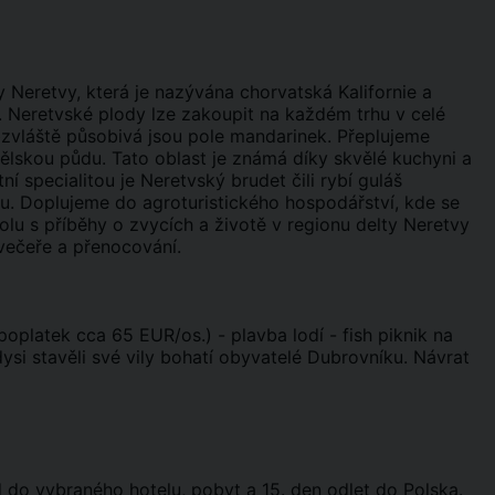
 Neretvy, která je nazývána chorvatská Kalifornie a
. Neretvské plody lze zakoupit na každém trhu v celé
bzvláště působivá jsou pole mandarinek. Přeplujeme
ělskou půdu. Tato oblast je známá díky skvělé kuchyni a
í specialitou je Neretvský brudet čili rybí guláš
ou. Doplujeme do agroturistického hospodářství, kde se
lu s příběhy o zvycích a životě v regionu delty Neretvy
 večeře a přenocování.
poplatek cca 65 EUR/os.) - plavba lodí - fish piknik na
ysi stavěli své vily bohatí obyvatelé Dubrovníku. Návrat
zd do vybraného hotelu, pobyt a 15. den odlet do Polska.