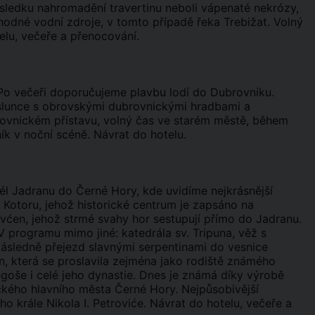
ůsledku nahromadění travertinu neboli vápenaté nekrózy,
hodné vodní zdroje, v tomto případě řeka Trebižat. Volný
lu, večeře a přenocování.
 Po večeři doporučujeme plavbu lodí do Dubrovníku.
slunce s obrovskými dubrovnickými hradbami a
vnickém přístavu, volný čas ve starém městě, během
k v noční scéně. Návrat do hotelu.
l Jadranu do Černé Hory, kde uvidíme nejkrásnější
Kotoru, jehož historické centrum je zapsáno na
ćen, jehož strmé svahy hor sestupují přímo do Jadranu.
 programu mimo jiné: katedrála sv. Tripuna, věž s
. Následně přejezd slavnými serpentinami do vesnice
en, která se proslavila zejména jako rodiště známého
egoše i celé jeho dynastie. Dnes je známá díky výrobě
ického hlavního města Černé Hory. Nejpůsobivější
 krále Nikola I. Petroviće. Návrat do hotelu, večeře a