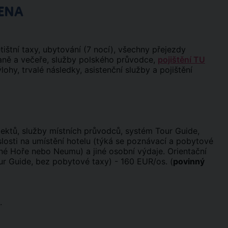
ENA
tištní taxy, ubytování (7 nocí), všechny přejezdy
aně a večeře, služby polského průvodce,
pojištění TU
ohy, trvalé následky, asistenční služby a pojištění
ektů, služby místních průvodců, systém Tour Guide,
slosti na umístění hotelu (týká se poznávací a pobytové
rné Hoře nebo Neumu) a jiné osobní výdaje. Orientační
r Guide, bez pobytové taxy) - 160 EUR/os. (
povinný
.