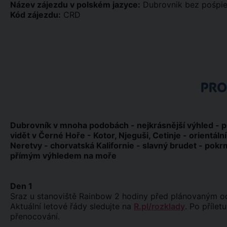
Název zájezdu v polském jazyce:
Dubrovnik bez pośpi
Kód zájezdu:
CRD
PR
Dubrovník v mnoha podobách - nejkrásnější výhled - pr
vidět v Černé Hoře - Kotor, Njeguši, Cetinje - orientál
Neretvy - chorvatská Kalifornie - slavný brudet - pokr
přímým výhledem na moře
Den 1
Sraz u stanoviště Rainbow 2 hodiny před plánovaným od
Aktuální letové řády sledujte na
R.pl/rozklady
. Po přílet
přenocování.