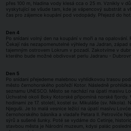
přes 100 m, hladina vody klesá cca o 25 m. Vznikly v d
vyskytující se všude tam, kde je vápencový substrát a v
čas pro zájemce koupání pod vodopády. Přejezd do hote
Den 4
Po snídani volný den na koupání v moři a na opalování.
Čekají nás nezapomenutelné výhledy na Jadran, západ 
tajemným ostrovem Lokrum v pozadí. Zakotvíme v dubro
kterého bude možné obdivovat perlu Jadranu - Dubrovní
Den 5
Po snídani přejedeme malebnou vyhlídkovou trasou podé
město černohorského pobřeží Kotor. Následně prohlídka 
seznamu UNESCO. Město se nachází na úpatí masivu Lov
Úchvatné okolí Boky Kotorské připomíná norské fjordy. V
hodinami ze 17. století, kostel sv. Mikuláše (sv. Nikola)
Njeguši. Je to malá vesnice ležící na úpatí masívu Lovć
černohorského básníka a vladaře Petara II. Petroviče Nj
sýrů a sušené šunky. Poté se vydáme do Cetinje, histor
stavbou města je Národní muzeum, kdysi palác posledního