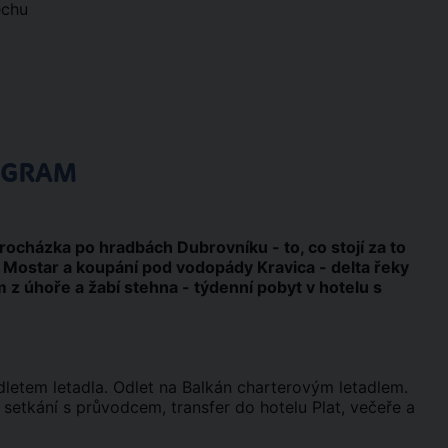
echu
OGRAM
ocházka po hradbách Dubrovníku - to, co stojí za to
ní Mostar a koupání pod vodopády Kravica - delta řeky
m z úhoře a žabí stehna - týdenní pobyt v hotelu s
letem letadla. Odlet na Balkán charterovým letadlem.
u setkání s průvodcem, transfer do hotelu Plat, večeře a