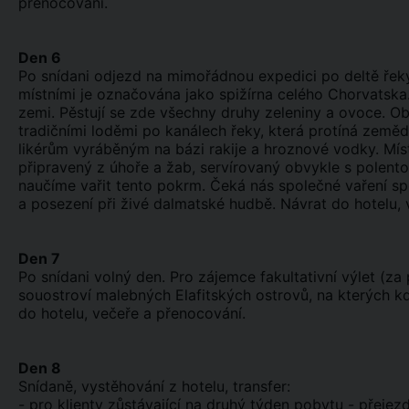
přenocování.
Den 6
Po snídani odjezd na mimořádnou expedici po deltě řeky
místními je označována jako spižírna celého Chorvatska
zemi. Pěstují se zde všechny druhy zeleniny a ovoce. O
tradičními loděmi po kanálech řeky, která protíná zeměd
likérům vyráběným na bázi rakije a hroznové vodky. Místn
připravený z úhoře a žab, servírovaný obvykle s polent
naučíme vařit tento pokrm. Čeká nás společné vaření spo
a posezení při živé dalmatské hudbě. Návrat do hotelu,
Den 7
Po snídani volný den. Pro zájemce fakultativní výlet (za 
souostroví malebných Elafitských ostrovů, na kterých kd
do hotelu, večeře a přenocování.
Den 8
Snídaně, vystěhování z hotelu, transfer:
- pro klienty zůstávající na druhý týden pobytu - přeje