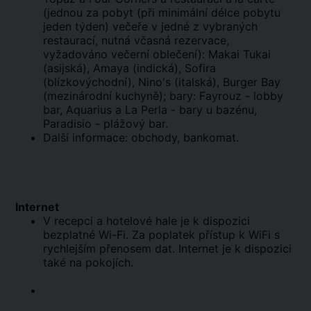
(jednou za pobyt (při minimální délce pobytu
jeden týden) večeře v jedné z vybraných
restaurací, nutná včasná rezervace,
vyžadováno večerní oblečení): Makai Tukai
(asijská), Amaya (indická), Sofira
(blízkovýchodní), Nino's (italská), Burger Bay
(mezinárodní kuchyně); bary: Fayrouz - lobby
bar, Aquarius a La Perla - bary u bazénu,
Paradisio - plážový bar.
Další informace: obchody, bankomat.
Internet
V recepci a hotelové hale je k dispozici
bezplatné Wi-Fi. Za poplatek přístup k WiFi s
rychlejším přenosem dat. Internet je k dispozici
také na pokojích.