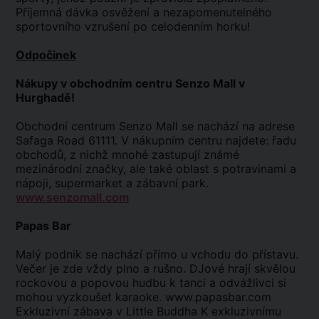
Příjemná dávka osvěžení a nezapomenutelného
sportovního vzrušení po celodenním horku!
Odpočinek
Nákupy v obchodním centru Senzo Mall v
Hurghadě!
Obchodní centrum Senzo Mall se nachází na adrese
Safaga Road 61111. V nákupním centru najdete: řadu
obchodů, z nichž mnohé zastupují známé
mezinárodní značky, ale také oblast s potravinami a
nápoji, supermarket a zábavní park.
www.senzomall.com
Papas Bar
Malý podnik se nachází přímo u vchodu do přístavu.
Večer je zde vždy plno a rušno. DJové hrají skvělou
rockovou a popovou hudbu k tanci a odvážlivci si
mohou vyzkoušet karaoke. www.papasbar.com
Exkluzivní zábava v Little Buddha K exkluzivnímu