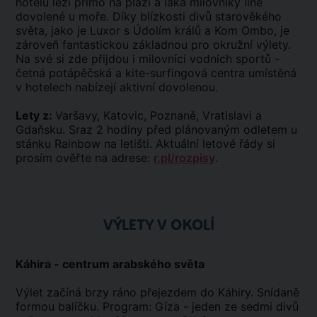
hotelů leží přímo na pláži a láká milovníky líné
dovolené u moře. Díky blízkosti divů starověkého
světa, jako je Luxor s Údolím králů a Kom Ombo, je
zároveň fantastickou základnou pro okružní výlety.
Na své si zde přijdou i milovníci vodních sportů -
četná potápěčská a kite-surfingová centra umístěná
v hotelech nabízejí aktivní dovolenou.
Lety z:
Varšavy, Katovic, Poznaně, Vratislavi a
Gdaňsku. Sraz 2 hodiny před plánovaným odletem u
stánku Rainbow na letišti. Aktuální letové řády si
prosím ověřte na adrese:
r.pl/rozpisy
.
VÝLETY V OKOLÍ
Káhira - centrum arabského světa
Výlet začíná brzy ráno přejezdem do Káhiry. Snídaně
formou balíčku. Program: Gíza - jeden ze sedmi divů