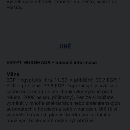
Vystěhování z hotelu, transfer na letiště, návrat do
Polska.
JINÉ
EGYPT HURGHADA - obecné informace
Měna
EGP - egyptská libra. 1 USD = přibližně 30,7 EGP; 1
EUR = přibližně 33,6 EGP. Doporučuje se vzít si s
sebou eura nebo dolary (bankovky vydané před
rokem 2008 nejsou přijímány). Peníze si můžete
vyměnit v mnoha směnárnách nebo směnárenských
automatech v hotelech a také v bankách. Určitě si
vezměte hotovost, placení kreditními kartami a
používání bankomatů může být obtížné.