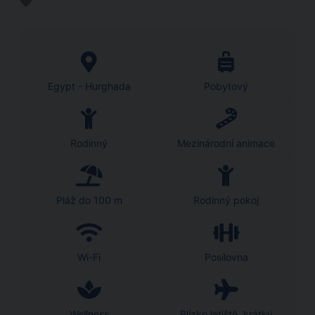
Egypt - Hurghada
Pobytový
Rodinný
Mezinárodní animace
Pláž do 100 m
Rodinný pokoj
Wi-Fi
Posilovna
Wellness
Blízko letiště, krátký