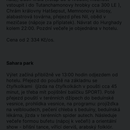
vstoupit i do Tutanchamonovy hrobky cca 300 LE ),
Chrám královny Hatšepsut, Memnonovy kolosy,
alabastrová továrna, přejezd přes Nil, oběd v
mezičase (nápoje za příplatek). Návrat do Hurghady
kolem 22:00. Pozdní večeře je objednána v hotelu.
Cena od 2 334 Kč/os.
Sahara park
Výlet začíná přibližně ve 13:00 hodin odjezdem od
hotelu. Přejezd do pouště na základnu se
čtyřkolkami (jízda na čtyřkolkách v poušti cca 45
minut, je třeba mít pojištění balíčku SPORT). Poté
přejezd pouští v terénních džípech do beduínské
vesnice, prohlídka vesnice, na programu: projížďka
na velbloudech, pečení chleba s beduíny, beduínská
lékárna, jízda v terénních spider autech. Následuje
večeře formou bufetu (nápoj k večeři) a orientální
show - břišní tance, vířící derviš, arabský folklór.