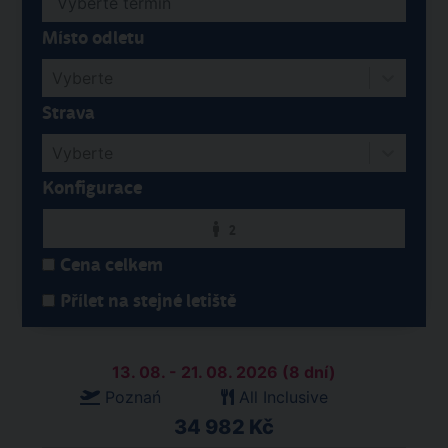
Místo odletu
Vyberte
Strava
Vyberte
Konfigurace
2
Cena celkem
Přílet na stejné letiště
13. 08. - 21. 08. 2026 (8 dní)
Poznań
All Inclusive
34 982 Kč