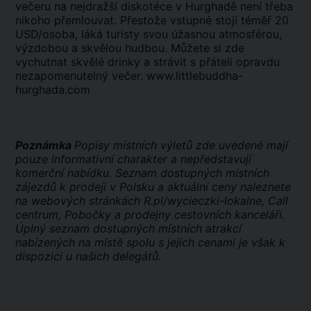
večeru na nejdražší diskotéce v Hurghadě není třeba
nikoho přemlouvat. Přestože vstupné stojí téměř 20
USD/osoba, láká turisty svou úžasnou atmosférou,
výzdobou a skvělou hudbou. Můžete si zde
vychutnat skvělé drinky a strávit s přáteli opravdu
nezapomenutelný večer.
www.littlebuddha-
hurghada.com
Poznámka
Popisy místních výletů zde uvedené mají
pouze informativní charakter a nepředstavují
komerční nabídku. Seznam dostupných místních
zájezdů k prodeji v Polsku a aktuální ceny naleznete
na webových stránkách R.pl/wycieczki-lokalne, Call
centrum, Pobočky a prodejny cestovních kanceláří.
Úplný seznam dostupných místních atrakcí
nabízených na místě spolu s jejich cenami je však k
dispozici u našich delegátů.