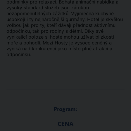
podmínky pro relaxaci. Bohatá animační nabídka a
vysoký standard služeb jsou zárukou
nezapomenutelných zážitků. Výjimečná kuchyně
uspokojí i ty nejnáročnější gurmány. Hotel je skvělou
volbou jak pro ty, kteří dávají přednost aktivnímu
odpočinku, tak pro rodiny s dětmi. Díky své
vynikající poloze si hosté mohou užívat blízkosti
moře a pohodlí. Mezi Hosty je vysoce ceněný a
vyniká nad konkurencí jako místo plné atrakcí a
odpočinku.
Program:
CENA