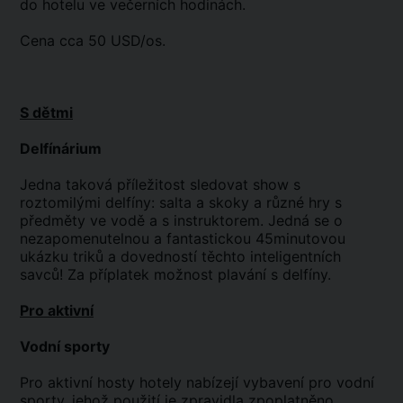
do hotelu ve večerních hodinách.
Cena cca 50 USD/os.
S dětmi
Delfínárium
Jedna taková příležitost sledovat show s
roztomilými delfíny: salta a skoky a různé hry s
předměty ve vodě a s instruktorem. Jedná se o
nezapomenutelnou a fantastickou 45minutovou
ukázku triků a dovedností těchto inteligentních
savců! Za příplatek možnost plavání s delfíny.
Pro aktivní
Vodní sporty
Pro aktivní hosty hotely nabízejí vybavení pro vodní
sporty, jehož použití je zpravidla zpoplatněno.