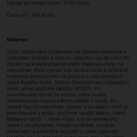
Návrat do hotelu kolem 21:00 hodin
Cena od 1 194 Kč/os.
Mahmya
Výlet začíná ráno přejezdem do přístavu Mahmya a
odjezdem směrem k ostrovu (plavba cca 45 min.) Po
doplutí na krásné písečné pláže Mahmya chvíle na
odpočinek. Poté vyplutí lodí na širé moře a přibližně
hodinové šnorchlování na jednom z nejkrásnějších
útesů Rudého moře, Sabine (šnorchlovací vybavení v
ceně, nutné pojištění balíčku SPORT). Po
šnorchlování návrat na ostrov, oběd (voda,
nealkoholické nápoje během oběda v ceně). Po
obědě čas na odpočinek, slunění a koupání v moři a
šnorchlování z pláže. Možnost využití aktivit, které
Mahmya nabízí - Jetlev-Flyer, loď se skleněným
dnem ( za příplatek), fotbalové hřiště, volejbal,
slunečníky a podložky na pláži (v ceně zájezdu).