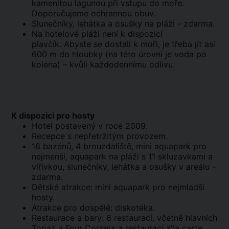
kamenitou lagunou při vstupu do moře.
Doporučujeme ochrannou obuv.
Slunečníky, lehátka a osušky na pláži - zdarma.
Na hotelové pláži není k dispozici
plavčík. Abyste se dostali k moři, je třeba jít asi
600 m do hloubky (na této úrovni je voda po
kolena) – kvůli každodennímu odlivu.
K dispozici pro hosty
Hotel postavený v roce 2009.
Recepce s nepřetržitým provozem.
16 bazénů, 4 brouzdaliště, mini aquapark pro
nejmenší, aquapark na pláži s 11 skluzavkami a
vířivkou, slunečníky, lehátka a osušky v areálu -
zdarma.
Dětské atrakce: mini aquapark pro nejmladší
hosty.
Atrakce pro dospělé: diskotéka.
Restaurace a bary: 6 restaurací, včetně hlavních
Topaz a Four Corners a restaurací a'la carte