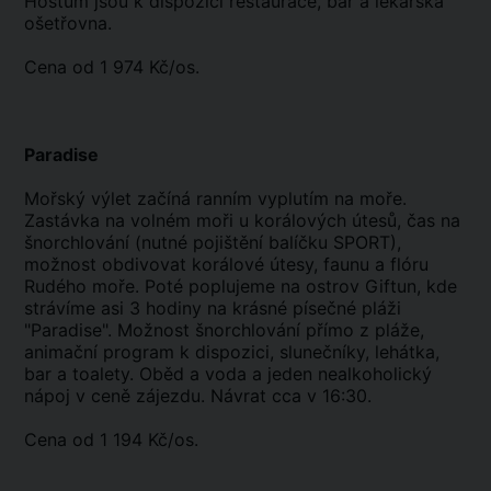
Hostům jsou k dispozici restaurace, bar a lékařská
ošetřovna.
Cena od 1 974 Kč/os.
Paradise
Mořský výlet začíná ranním vyplutím na moře.
Zastávka na volném moři u korálových útesů, čas na
šnorchlování (nutné pojištění balíčku SPORT),
možnost obdivovat korálové útesy, faunu a flóru
Rudého moře. Poté poplujeme na ostrov Giftun, kde
strávíme asi 3 hodiny na krásné písečné pláži
"Paradise". Možnost šnorchlování přímo z pláže,
animační program k dispozici, slunečníky, lehátka,
bar a toalety. Oběd a voda a jeden nealkoholický
nápoj v ceně zájezdu. Návrat cca v 16:30.
Cena od 1 194 Kč/os.