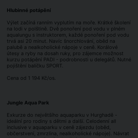
Hlubinné potápění
Výlet začíná ranním vyplutím na moře. Krátké školení
na lodi v polštině. Dvě ponoření pod vodu v plném
aqualungu s instruktorem, každé ponoření pod vodu
trvá asi 20 minut. Navíc šnorchlování, oběd na
palubě a nealkoholické nápoje v ceně. Korálové
útesy a ryby na dosah ruky, pro zájemce možnost
kurzu potápění PADI - podrobnosti u delegátů. Nutné
pojištění balíčku SPORT.
Cena od 1 194 Kč/os.
Jungle Aqua Park
Exkurze do největšího aquaparku v Hurghadě -
ideální pro rodiny s dětmi a další. Celodenní all
inclusive v aquaparku v ceně zájezdu (oběd,
občerstvení, zmrzlina, nealkoholické nápoje). Návrat