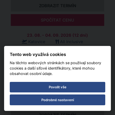
ZOBRAZIT TERMÍN
SPOČÍTAT CENU
23. 08. - 04. 09. 2026 (12 dní)
Katovice
All Inclusive
37 790 Kč
Tento web využívá cookies
ZOBRAZIT TERMÍN
Na těchto webových stránkách se používají soubory
cookies a další síťové identifikátory, které mohou
obsahovat osobní údaje.
SPOČÍTAT CENU
Povolit vše
23. 08. - 06. 09. 2026 (15 dní)
Katovice
All Inclusive
Podrobné nastavení
50 109 Kč