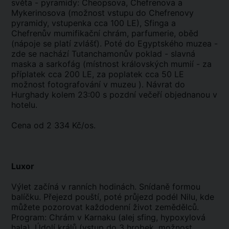
světa - pyramidy: Cheopsova, Chefrenova a
Mykerinosova (možnost vstupu do Chefrenovy
pyramidy, vstupenka cca 100 LE), Sfinga a
Chefrenův mumifikační chrám, parfumerie, oběd
(nápoje se platí zvlášť). Poté do Egyptského muzea -
zde se nachází Tutanchamonův poklad - slavná
maska a sarkofág (místnost královských mumií - za
příplatek cca 200 LE, za poplatek cca 50 LE
možnost fotografování v muzeu ). Návrat do
Hurghady kolem 23:00 s pozdní večeří objednanou v
hotelu.
Cena od 2 334 Kč/os.
Luxor
Výlet začíná v ranních hodinách. Snídaně formou
balíčku. Přejezd pouští, poté průjezd podél Nilu, kde
můžete pozorovat každodenní život zemědělců.
Program: Chrám v Karnaku (alej sfing, hypoxylová
hala), Údolí králů (vstup do 3 hrobek, možnost