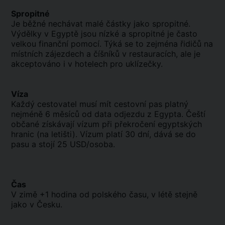
Spropitné
Je běžné nechávat malé částky jako spropitné.
Výdělky v Egyptě jsou nízké a spropitné je často
velkou finanční pomocí. Týká se to zejména řidičů na
místních zájezdech a číšníků v restauracích, ale je
akceptováno i v hotelech pro uklízečky.
Víza
Každý cestovatel musí mít cestovní pas platný
nejméně 6 měsíců od data odjezdu z Egypta. Čeští
občané získávají vízum při překročení egyptských
hranic (na letišti). Vízum platí 30 dní, dává se do
pasu a stojí 25 USD/osoba.
Čas
V zimě +1 hodina od polského času, v létě stejně
jako v Česku.