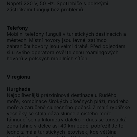
Napětí 220 V, 50 Hz. Spotřebiče s polskými
zástrčkami fungují bez problémů.
Telefony
Mobilní telefony fungují v turistických destinacích a
městech. Místní hovory jsou levné, zatímco
zahraniční hovory jsou velmi drahé. Před odjezdem
si u svého operátora ověřte cenu roamingových
hovorů v polských mobilních sítích.
V regionu
Hurghada
Nejoblíbenější prázdninová destinace u Rudého
moře, kombinace širokých písečných pláží, modrého
moře a zaručeně slunečného počasí. Z malé rybářské
vesničky se stala oáza slunce a čistého moře
táhnoucí se na kilometry daleko - dnes se turistická
zóna táhne v délce asi 40 km podél pobřeží! Je to
jedno z mála turistických letovisek, kde většina