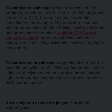
Základní cena zahrnuje:
přelet letadlem, letištní
poplatky, transfery: letiště - hotel - letiště, ubytování
v hotelu: 4, 7, 10, 11 nebo 14 nocí, stravu dle
specifikace ubytování, služby polského zástupce
během odbavení na letišti v Polsku, služby polského
delegáta v místě dovolené,
pojištění TU Europa
varianta základní
(úrazové pojištění a léčebné
výlohy, trvalé následky, asistenční služby a pojištění
zavazadel).
Základní cena nezahrnuje:
egyptské vízum (platí se
na letišti ve výši cca 30 USD/os.), fakultativní výlety,
jídla, která nejsou uvedena v popisu hotelů, nápoje
k jídlu (pokud není uvedeno jinak v popisu hotelů) a
další osobní výdaje.
Název zájezdu v polském jazyce:
Hurghada
wypoczynek