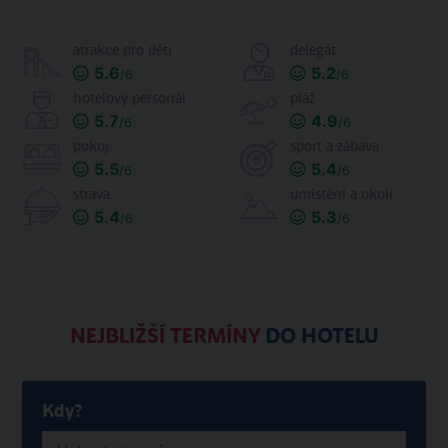
atrakce pro děti
delegát
5.6
5.2
/6
/6
hotelový personál
pláž
5.7
4.9
/6
/6
pokoj
sport a zábava
5.5
5.4
/6
/6
strava
umístění a okolí
5.4
5.3
/6
/6
NEJBLIŽŠÍ TERMÍNY
DO HOTELU
Kdy?