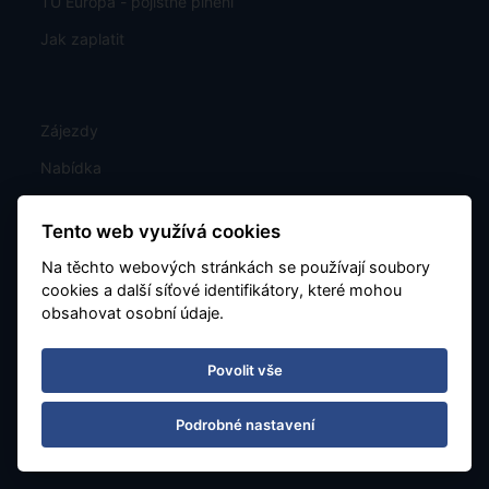
TU Europa - pojistné plnění
Jak zaplatit
Zájezdy
Nabídka
Kam z Katovic
Tento web využívá cookies
Exotika
Na těchto webových stránkách se používají soubory
Letový řád
cookies a další síťové identifikátory, které mohou
obsahovat osobní údaje.
Last Minute
Poznávací
Povolit vše
Charterové letenky
Podrobné nastavení
Mapa rozmístění hotelů
Kontakt