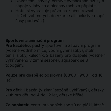
Dovezené lihoviny, čerstvě vymačkané džusy a
nápoje v lahvích a plechovkách za příplatek.
Hotel si vyhrazuje právo na změnu rozsahu
služeb zahrnutých do vzorce all inclusive (např.
časy podávání).
Sportovní a animační program
Pro každého:
pestrý sportovní a zábavní program
(včetně vodního míče, vodní gymnastiky), stolní
tenis, šipky, kulečník, 2 bazény pro dospělé (včetně 1
vyhřívaného v zimní sezóně), aquapark se 3
tobogány.
Pouze pro dospělé:
posilovna (08:00-19:00 - od 16
let).
Pro děti:
1 bazén (v zimní sezóně vyhřívaný), dětský
klub pro děti od 4 do 12 let, dětské hřiště.
Za poplatek:
centrum vodních sportů na pláži, lázně.