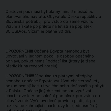
Cestovní pas musí být platný min. 6 měsíců od
plánovaného návratu. Obyvatelé České republiky a
Slovenska potřebují pro vstup do země vízum.
Vízum získáte po příletu na letišti za poplatek
30 USD/os. Vízum je platné 30 dní.
UPOZORNĚNÍ!! Občané Egypta nemohou být
ubytováni v jednom pokoji s osobou opačného
pohlaví, pokud nemají oddací list (který je třeba
předložit na recepci hotelu).
UPOZORNĚNÍ!!! V souladu s platnými předpisy
nemohou občané Egypta využívat charterové lety,
pokud nemají kartu trvalého nebo dočasného pobytu
v Polsku. Občané jiných zemí mohou využívat
charterové lety po splnění podmínek pro vstup do
cílové země. Výše uvedené pravidla platí jak pro
rezervace zahrnující charterový let (jednosměrný
nebo zpáteční), tak pro