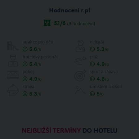
Hodnocení r.pl
5.1
/6
(
9
hodnocení)
atrakce pro děti
delegát
5.6
5.3
/6
/6
hotelový personál
pláž
5.4
4.9
/6
/6
pokoj
sport a zábava
4.9
4.6
/6
/6
strava
umístění a okolí
5.3
5
/6
/6
NEJBLIŽŠÍ TERMÍNY
DO HOTELU