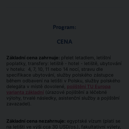
Program:
CENA
Základní cena zahrnuje:
přelet letadlem, letištní
poplatky, transfery: letiště - hotel - letiště, ubytování
v hotelu: 4, 7, 10, 11 nebo 14 nocí, stravu dle
specifikace ubytování, služby polského zástupce
během odbavení na letišti v Polsku, služby polského
delegáta v místě dovolené,
pojištění TU Europa
varianta základní
(úrazové pojištění a léčebné
výlohy, trvalé následky, asistenční služby a pojištění
zavazadel).
Základní cena nezahrnuje:
egyptské vízum (platí se
na letišti ve výši cca 30 USD/os.), fakultativní výlety,