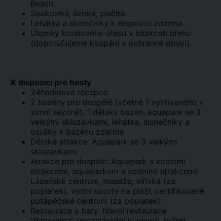
Beach.
Soukromá, široká, písčitá.
Lehátka a slunečníky k dispozici zdarma.
Úlomky korálového útesu v blízkosti břehu
(doporučujeme koupání v ochranné obuvi).
K dispozici pro hosty
24hodinová recepce.
2 bazény pro dospělé (včetně 1 vyhřívaného v
zimní sezóně), 1 dětský bazén, aquapark se 3
velkými skluzavkami, lehátka, slunečníky a
osušky k bazénu zdarma.
Dětské atrakce: Aquapark se 3 velkými
skluzavkami.
Atrakce pro dospělé: Aquapark s vodními
atrakcemi, aquaparkem a vodními atrakcemi:
Lázeňské centrum, masáže, vířivka (za
poplatek), vodní sporty na pláži, certifikované
potápěčské centrum (za poplatek).
Restaurace a bary: hlavní restaurace
"Panorama" (mezinárodní kuchyně, bufet),