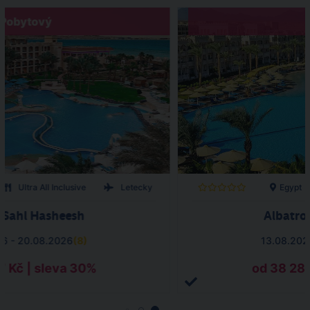
Pobytový
Ultra All Inclusive
Letecky
Egypt
l Sahl Hasheesh
Albatro
26 - 20.08.2026
(
8
)
13.08.202
7 Kč | sleva 30%
od 38 285