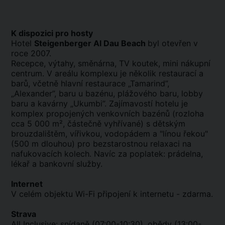
K dispozici pro hosty
Hotel
Steigenberger Al Dau Beach
byl otevřen v
roce 2007.
Recepce, výtahy, směnárna, TV koutek, mini nákupní
centrum. V areálu komplexu je několik restaurací a
barů, včetně hlavní restaurace „Tamarind”,
„Alexander”, baru u bazénu, plážového baru, lobby
baru a kavárny „Ukumbi”. Zajímavostí hotelu je
komplex propojených venkovních bazénů (rozloha
cca 5 000 m², částečně vyhřívané) s dětským
brouzdalištěm, vířivkou, vodopádem a "línou řekou"
(500 m dlouhou) pro bezstarostnou relaxaci na
nafukovacích kolech. Navíc za poplatek: prádelna,
lékař a bankovní služby.
Internet
V celém objektu Wi-Fi připojení k internetu - zdarma.
Strava
All Inclusive
: snídaně (07:00-10:30), obědy (13:00-