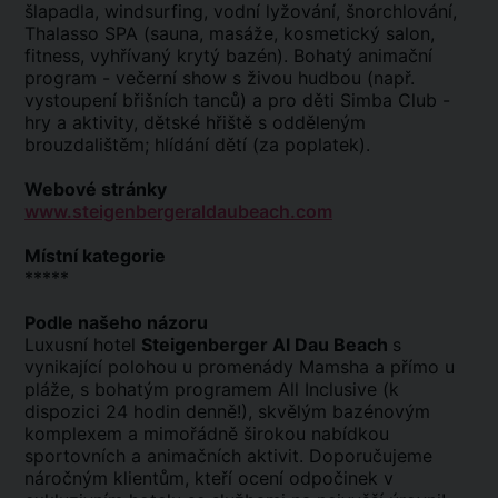
šlapadla, windsurfing, vodní lyžování, šnorchlování,
Thalasso SPA (sauna, masáže, kosmetický salon,
fitness, vyhřívaný krytý bazén). Bohatý animační
program - večerní show s živou hudbou (např.
vystoupení břišních tanců) a pro děti Simba Club -
hry a aktivity, dětské hřiště s odděleným
brouzdalištěm; hlídání dětí (za poplatek).
Webové stránky
www.steigenbergeraldaubeach.com
Místní kategorie
*****
Podle našeho názoru
Luxusní hotel
Steigenberger Al Dau Beach
s
vynikající polohou u promenády Mamsha a přímo u
pláže, s bohatým programem All Inclusive (k
dispozici 24 hodin denně!), skvělým bazénovým
komplexem a mimořádně širokou nabídkou
sportovních a animačních aktivit. Doporučujeme
náročným klientům, kteří ocení odpočinek v