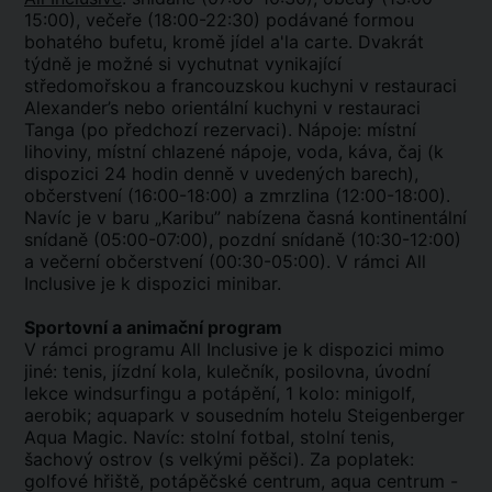
15:00), večeře (18:00-22:30) podávané formou
bohatého bufetu, kromě jídel a'la carte. Dvakrát
týdně je možné si vychutnat vynikající
středomořskou a francouzskou kuchyni v restauraci
Alexander’s nebo orientální kuchyni v restauraci
Tanga (po předchozí rezervaci). Nápoje: místní
lihoviny, místní chlazené nápoje, voda, káva, čaj (k
dispozici 24 hodin denně v uvedených barech),
občerstvení (16:00-18:00) a zmrzlina (12:00-18:00).
Navíc je v baru „Karibu” nabízena časná kontinentální
snídaně (05:00-07:00), pozdní snídaně (10:30-12:00)
a večerní občerstvení (00:30-05:00). V rámci All
Inclusive je k dispozici minibar.
Sportovní a animační program
V rámci programu All Inclusive je k dispozici mimo
jiné: tenis, jízdní kola, kulečník, posilovna, úvodní
lekce windsurfingu a potápění, 1 kolo: minigolf,
aerobik; aquapark v sousedním hotelu Steigenberger
Aqua Magic. Navíc: stolní fotbal, stolní tenis,
šachový ostrov (s velkými pěšci). Za poplatek:
golfové hřiště, potápěčské centrum, aqua centrum -