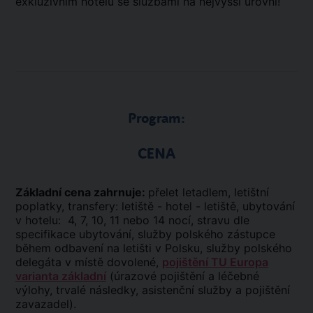
exkluzivním hotelu se službami na nejvyšší úrovni!
Program:
CENA
Základní cena zahrnuje:
přelet letadlem, letištní
poplatky, transfery: letiště - hotel - letiště, ubytování
v hotelu: 4, 7, 10, 11 nebo 14 nocí, stravu dle
specifikace ubytování, služby polského zástupce
během odbavení na letišti v Polsku, služby polského
delegáta v místě dovolené,
pojištění TU Europa
varianta základní
(úrazové pojištění a léčebné
výlohy, trvalé následky, asistenční služby a pojištění
zavazadel).