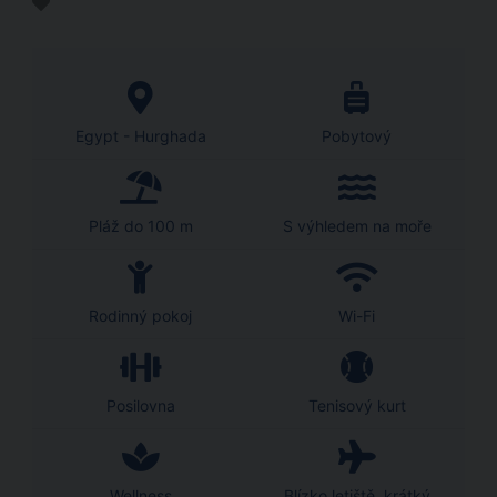
Egypt - Hurghada
Pobytový
Pláž do 100 m
S výhledem na moře
Rodinný pokoj
Wi-Fi
Posilovna
Tenisový kurt
Wellness
Blízko letiště, krátký