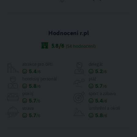
Hodnocení r.pl
5.8
/6
(
54
hodnocení)
atrakce pro děti
delegát
5.4
5.2
/6
/6
hotelový personál
pláž
5.8
5.7
/6
/6
pokoj
sport a zábava
5.7
5.4
/6
/6
strava
umístění a okolí
5.7
5.8
/6
/6