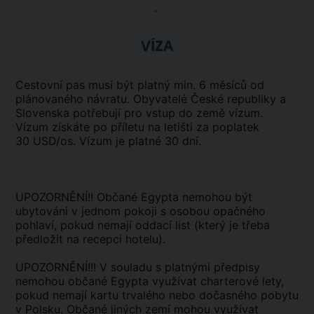
.
VÍZA
Cestovní pas musí být platný min. 6 měsíců od
plánovaného návratu. Obyvatelé České republiky a
Slovenska potřebují pro vstup do země vízum.
Vízum získáte po příletu na letišti za poplatek
30 USD/os. Vízum je platné 30 dní.
UPOZORNĚNÍ!! Občané Egypta nemohou být
ubytováni v jednom pokoji s osobou opačného
pohlaví, pokud nemají oddací list (který je třeba
předložit na recepci hotelu).
UPOZORNĚNÍ!!! V souladu s platnými předpisy
nemohou občané Egypta využívat charterové lety,
pokud nemají kartu trvalého nebo dočasného pobytu
v Polsku. Občané jiných zemí mohou využívat