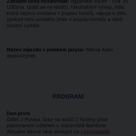
Základní cena nezahrnuje:
egyptské vízum - cca 30
USD/os. (platí se na letišti), fakultativní výlety, jídla,
která nejsou uvedena v popisu hotelů, nápoje k jídlu
(pokud není uvedeno jinak v popisu hotelů) a další
osobní výdaje.
Název zájezdu v polském jazyce:
Marsa Alam
wypoczynek
PROGRAM
Den první
Odlet z Polska. Sraz na letišti 2 hodiny před
plánovaným odletem u stanoviště Rainbow.
Aktuální letové řády sledujte na
r.pl/rozklady
.