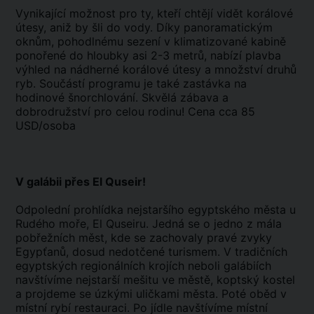
Vynikající možnost pro ty, kteří chtějí vidět korálové
útesy, aniž by šli do vody. Díky panoramatickým
oknům, pohodlnému sezení v klimatizované kabině
ponořené do hloubky asi 2-3 metrů, nabízí plavba
výhled na nádherné korálové útesy a množství druhů
ryb. Součástí programu je také zastávka na
hodinové šnorchlování. Skvělá zábava a
dobrodružství pro celou rodinu! Cena cca 85
USD/osoba
V galábii přes El Quseir!
Odpolední prohlídka nejstaršího egyptského města u
Rudého moře, El Quseiru. Jedná se o jedno z mála
pobřežních měst, kde se zachovaly pravé zvyky
Egypťanů, dosud nedotčené turismem. V tradičních
egyptských regionálních krojích neboli galábiích
navštívíme nejstarší mešitu ve městě, koptský kostel
a projdeme se úzkými uličkami města. Poté oběd v
místní rybí restauraci. Po jídle navštívíme místní