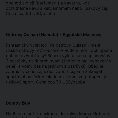
obchod s oleji (parfumerii) a kavárnu, kde
ochutnáme kávu s kardamomem nebo ibiškový čaj.
Cena cca 50 USD/osoba
Ostrovy Qulaan (Hamata) - Egyptské Maledivy
Fantastický výlet lodí na ostrovy Qulaan - malé
rajské ostrovy roztroušené v Rudém moři, obklopené
pohádkovými útesy! Během výletu jsou naplánovány
3 zastávky na šnorchlování (šnorchlovací vybavení v
ceně) a volný čas na jednom z ostrůvků. Oběd je
zahrnut v ceně zájezdu. Doporučujeme zakoupit
sportovní balíček vzhledem k tomu, že potápění je
rizikový sport. Cena cca 70 USD/osoba
Domov želv
Nádherná mořská exkurze do zálivu Marsa Mobarak