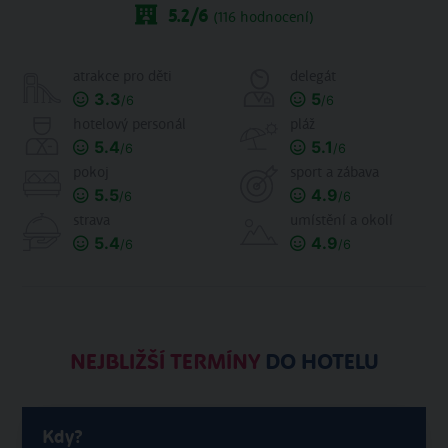
5.2
/6
(
116
hodnocení)
atrakce pro děti
delegát
3.3
5
/6
/6
hotelový personál
pláž
5.4
5.1
/6
/6
pokoj
sport a zábava
5.5
4.9
/6
/6
strava
umístění a okolí
5.4
4.9
/6
/6
NEJBLIŽŠÍ TERMÍNY
DO HOTELU
Kdy?