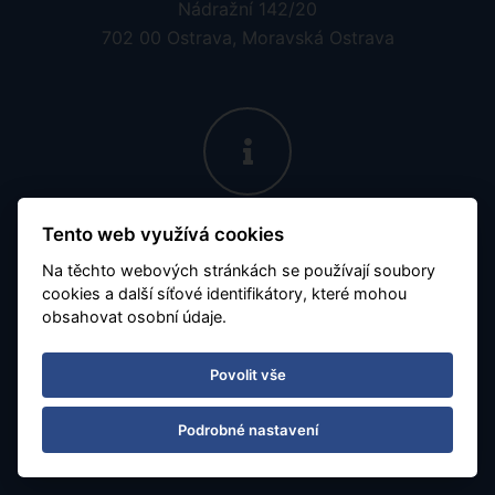
Nádražní 142/20
702 00 Ostrava, Moravská Ostrava
Otevírací doba
Tento web využívá cookies
Po - Pá 08:30 - 16:30
Na těchto webových stránkách se používají soubory
cookies a další síťové identifikátory, které mohou
Číslo účtu:
7677799901 / 5500
obsahovat osobní údaje.
Obchodujeme s aktuálním kurzem 1zł = 5.65 Kč
Povolit vše
Podrobné nastavení