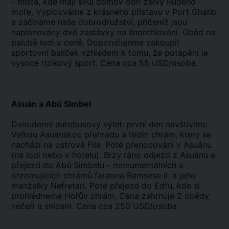
- místa, kde mají svůj domov obří želvy Rudého
moře. Vyplouváme z krásného přístavu v Port Ghalib
a začínáme naše dobrodružství, přičemž jsou
naplánovány dvě zastávky na šnorchlování. Oběd na
palubě lodi v ceně. Doporučujeme zakoupit
sportovní balíček vzhledem k tomu, že potápění je
vysoce rizikový sport. Cena cca 55 USD/osoba.
Asuán a Abú Simbel
Dvoudenní autobusový výlet: první den navštívíme
Velkou Asuánskou přehradu a Isidin chrám, který se
nachází na ostrově File. Poté přenocování v Asuánu
(na lodi nebo v hotelu). Brzy ráno odjezd z Asuánu a
přejezd do Abú Simbelu - monumentálních a
ohromujících chrámů faraona Ramsese II. a jeho
manželky Nefretari. Poté přejezd do Edfu, kde si
prohlédneme Hořův chrám. Cena zahrnuje 2 obědy,
večeři a snídani. Cena cca 250 USD/osoba