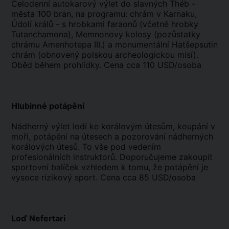
Celodenní autokarový výlet do slavných Théb -
města 100 bran, na programu: chrám v Karnaku,
Údolí králů - s hrobkami faraonů (včetně hrobky
Tutanchamona), Memnonovy kolosy (pozůstatky
chrámu Amenhotepa III.) a monumentální Hatšepsutin
chrám (obnovený polskou archeologickou misí).
Oběd během prohlídky. Cena cca 110 USD/osoba
Hlubinné potápění
Nádherný výlet lodí ke korálovým útesům, koupání v
moři, potápění na útesech a pozorování nádherných
korálových útesů. To vše pod vedením
profesionálních instruktorů. Doporučujeme zakoupit
sportovní balíček vzhledem k tomu, že potápění je
vysoce rizikový sport. Cena cca 85 USD/osoba
Loď Nefertari