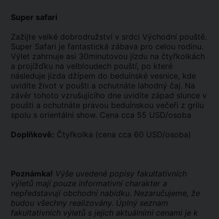
Super safari
Zažijte velké dobrodružství v srdci Východní pouště.
Super Safari je fantastická zábava pro celou rodinu.
Výlet zahrnuje asi 30minutovou jízdu na čtyřkolkách
a projížďku na velbloudech pouští, po které
následuje jízda džípem do beduínské vesnice, kde
uvidíte život v poušti a ochutnáte lahodný čaj. Na
závěr tohoto vzrušujícího dne uvidíte západ slunce v
poušti a ochutnáte pravou beduínskou večeři z grilu
spolu s orientální show. Cena cca 55 USD/osoba
Doplňkově:
Čtyřkolka (cena cca 60 USD/osoba)
Poznámka!
Výše uvedené popisy fakultativních
výletů mají pouze informativní charakter a
nepředstavují obchodní nabídku. Nezaručujeme, že
budou všechny realizovány. Úplný seznam
fakultativních výletů s jejich aktuálními cenami je k