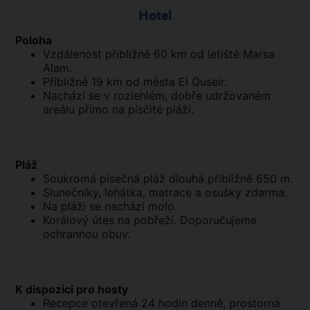
Hotel
Poloha
Vzdálenost přibližně 60 km od letiště Marsa
Alam.
Přibližně 19 km od města El Quseir.
Nachází se v rozlehlém, dobře udržovaném
areálu přímo na písčité pláži.
Pláž
Soukromá písečná pláž dlouhá přibližně 650 m.
Slunečníky, lehátka, matrace a osušky zdarma.
Na pláži se nachází molo.
Korálový útes na pobřeží. Doporučujeme
ochrannou obuv.
K dispozici pro hosty
Recepce otevřená 24 hodin denně, prostorná