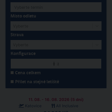
Místo odletu
Vyberte
Strava
Vyberte
Konfigurace
2
Cena celkem
Přílet na stejné letiště
11. 08. - 16. 08. 2026 (5 dní)
Katovice
All Inclusive