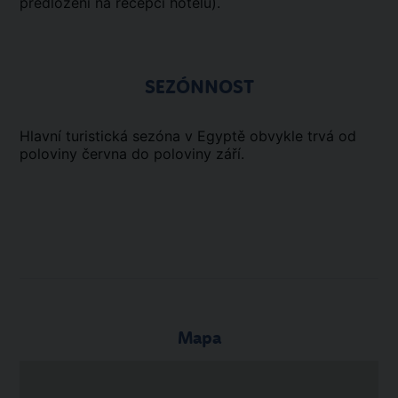
předložení na recepci hotelu).
SEZÓNNOST
Hlavní turistická sezóna v Egyptě obvykle trvá od
poloviny června do poloviny září.
Mapa