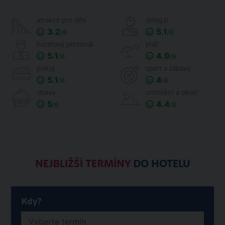
atrakce pro děti
delegát
3.2
5.1
/6
/6
hotelový personál
pláž
5.1
4.9
/6
/6
pokoj
sport a zábava
5.1
4
/6
/6
strava
umístění a okolí
5
4.4
/6
/6
NEJBLIŽŠÍ TERMÍNY
DO HOTELU
Kdy?