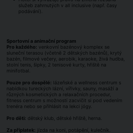
služeb zahrnutých v all inclusive (např. časy
podávání).
Sportovní a animační program
Pro každého:
venkovní bazénový komplex se
sluneční terasou (včetně 2 dětských bazénů), krytý
bazén, filmové večery, aerobik, karaoke, živá hudba,
stolní tenis, šipky, 2 tenisové kurty, hřiště na
minifotbal.
Pouze pro dospělé:
lázeňské a wellness centrum s
nabídkou tureckých lázní, vířivky, sauny, masáží a
různých kosmetických a relaxačních procedur,
fitness centrum s možností zacvičit si pod vedením
trenéra nebo se přihlásit na lekci jógy.
Pro děti:
dětský klub, dětské hřiště, herna.
Za příplatek:
jízda na koni, potápění, kulečník.