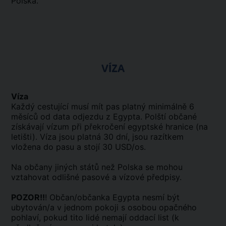
Polska.
VÍZA
Víza
Každý cestující musí mít pas platný minimálně 6
měsíců od data odjezdu z Egypta. Polští občané
získávají vízum při překročení egyptské hranice (na
letišti). Víza jsou platná 30 dní, jsou razítkem
vložena do pasu a stojí 30 USD/os.
Na občany jiných států než Polska se mohou
vztahovat odlišné pasové a vízové předpisy.
POZOR!!
! Občan/občanka Egypta nesmí být
ubytován/a v jednom pokoji s osobou opačného
pohlaví, pokud tito lidé nemají oddací list (k