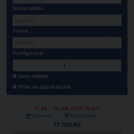
Místo odletu
Vyberte
Strava
Vyberte
Konfigurace
2
Cena celkem
Přílet na stejné letiště
11. 08. - 16. 08. 2026 (5 dní)
Katovice
All Inclusive
17 100 Kč