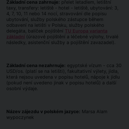
Základní cena zahrnuje:
přelet letadlem, letištní
taxy, transfery: letiště - hotel - letiště, ubytování: 3,
4, 7, 10, 11 nebo 14 nocí, stravování dle popisu
ubytování, služby polského zástupce během
odbavení na letišti v Polsku, služby polského
delegáta, balíček pojištění
TU Europa varianta
základní
(úrazové pojištění a léčebné výlohy, trvalé
následky, asistenční služby a pojištění zavazadel).
Základní cena nezahrnuje:
egyptské vízum - cca 30
USD/os. (platí se na letišti), fakultativní výlety, jídla,
která nejsou uvedena v popisu hotelů, nápoje k jídlu
(pokud není uvedeno jinak v popisu hotelů) a další
osobní výdaje.
Název zájezdu v polském jazyce:
Marsa Alam
wypoczynek