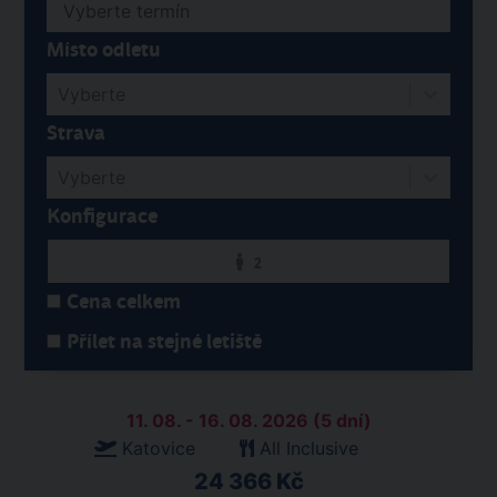
Místo odletu
Vyberte
Strava
Vyberte
Konfigurace
2
Cena celkem
Přílet na stejné letiště
11. 08. - 16. 08. 2026 (5 dní)
Katovice
All Inclusive
24 366 Kč