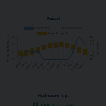
Počasí
Hodnocení r.pl
5.9
/6
(
9
hodnocení)