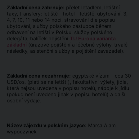
Základní cena zahrnuje:
přelet letadlem, letištní
taxy, transfery: letiště - hotel - letiště, ubytování: 3,
4, 7, 10, 11 nebo 14 nocí, stravování dle popisu
ubytování, služby polského zástupce během
odbavení na letišti v Polsku, služby polského
delegáta, balíček pojištění
TU Europa varianta
základní
(úrazové pojištění a léčebné výlohy, trvalé
následky, asistenční služby a pojištění zavazadel).
Základní cena nezahrnuje:
egyptské vízum - cca 30
USD/os. (platí se na letišti), fakultativní výlety, jídla,
která nejsou uvedena v popisu hotelů, nápoje k jídlu
(pokud není uvedeno jinak v popisu hotelů) a další
osobní výdaje.
Název zájezdu v polském jazyce:
Marsa Alam
wypoczynek