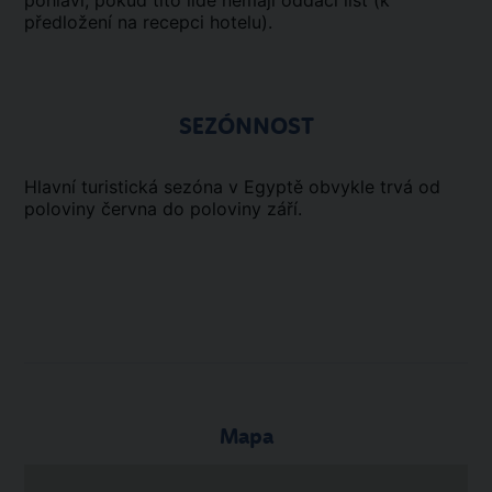
pohlaví, pokud tito lidé nemají oddací list (k
předložení na recepci hotelu).
SEZÓNNOST
Hlavní turistická sezóna v Egyptě obvykle trvá od
poloviny června do poloviny září.
Mapa