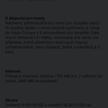
K dispozici pro hosty
Nádherný pětihvězdičkový hotel pro dospělé nabízí
tři bazény (jeden v zimní sezóně vyhřívaný) a vstup
do Aqua Coraya s 8 skluzavkami pro dospělé. Dále
hlavní restauraci El-Maha, restaurace a'la carte (za
příplatek, nutná předchozí rezervace) Fayruz
(středomořská), Nino (italská), Sofra (orientální),a 5
barů.
Internet
Přístup k internetu zdarma (150 MB pro 2 zařízení za
pobyt, další MB za poplatek).
Strava
Snídaně (6:00-10:30) a večeře (18:30-21:30) se