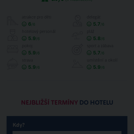
atrakce pro děti
delegát
6
5.7
/6
/6
hotelový personál
pláž
5.9
5.8
/6
/6
pokoj
sport a zábava
5.9
5.7
/6
/6
strava
umístění a okolí
5.9
5.9
/6
/6
NEJBLIŽŠÍ TERMÍNY
DO HOTELU
Kdy?