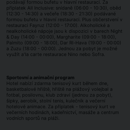
podávají formou bufetu v hlavní restauraci. Za
příplatek All Inclusive: snídaně (06:00 - 10:30), oběd
(12:30 - 14:30) a večeře (18:30 - 21:30) podávané
formou bufetu v hlavní restauraci. Plus občerstvení v
restauraci Fayruz (12:00 - 17:00). Alkoholické a
nealkoholické nápoje jsou k dispozici v barech Night
& Day (14:00 - 00:00), Margharite (09:00 - 18:00),
Palmito (09:00 - 18:00), Dar Rl-Hava (19:00 - 00:00)
a Zuzu (18:00 - 00:00). Jednou za pobyt je možné
využít a'la carte restaurace Nino nebo Sofra.
Sportovní a animační program
Hotel nabízí zdarma tenisový kurt během dne,
basketbalové hřiště, hřiště na plážový volejbal a
fotbal, posilovnu, klub zdraví (jednou za pobyt),
šipky, aerobik, stolní tenis, kulečník a večerní
hotelové animace. Za příplatek - tenisový kurt ve
večerních hodinách, kadeřnictví, masáže a centrum
vodních sportů na pláži.