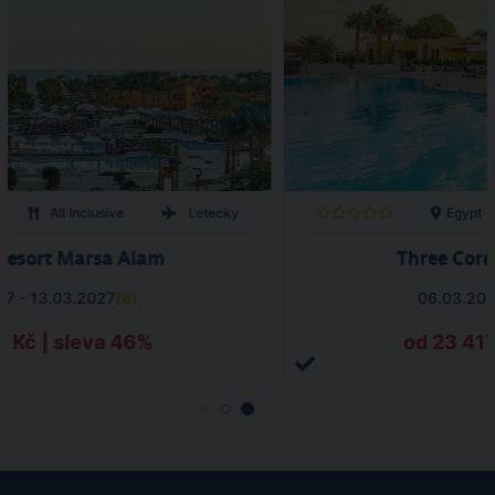
All Inclusive
Letecky
Egypt
Resort Marsa Alam
Three Corn
27 - 13.03.2027
(
8
)
06.03.202
3 Kč | sleva 46%
od 23 417