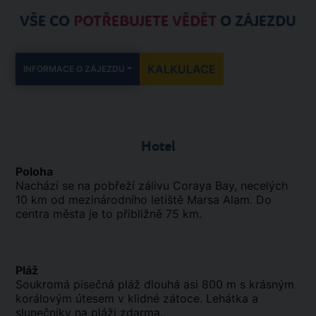
VŠE CO
POTŘEBUJETE VĚDĚT
O ZÁJEZDU
KALKULACE
INFORMACE O ZÁJEZDU
Hotel
Poloha
Nachází se na pobřeží zálivu Coraya Bay, necelých
10 km od mezinárodního letiště Marsa Alam. Do
centra města je to přibližně 75 km.
Pláž
Soukromá písečná pláž dlouhá asi 800 m s krásným
korálovým útesem v klidné zátoce. Lehátka a
slunečníky na pláži zdarma.