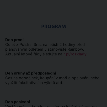
PROGRAM
Den první
Odlet z Polska. Sraz na letišti 2 hodiny před
plánovaným odletem u stanoviště Rainbow.
Aktuální letové řády sledujte na
r.pl/rozklady
.
Den druhý až předposlední
Čas na odpočinek, koupání v moři a opalování nebo
využití fakultativních výletů atd.
Den poslední
Vystěhování z hotelu, transfer na letiště, návrat do