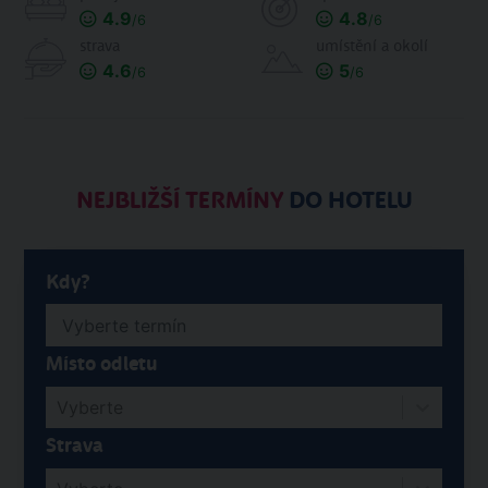
4.9
4.8
/6
/6
strava
umístění a okolí
4.6
5
/6
/6
NEJBLIŽŠÍ TERMÍNY
DO HOTELU
Kdy?
Místo odletu
Vyberte
Strava