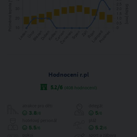
Hodnocení r.pl
5.2
/6
(
408
hodnocení)
atrakce pro děti
delegát
3.8
5
/6
/6
hotelový personál
pláž
5.5
5.2
/6
/6
pokoj
sport a zábava