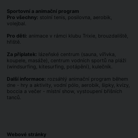
Sportovní a animační program
Pro všechny:
stolní tenis, posilovna, aerobik,
volejbal.
Pro děti:
animace v rámci klubu Trixie, brouzdaliště,
hřiště.
Za příplatek:
lázeňské centrum (sauna, vířivka,
koupele, masáže), centrum vodních sportů na pláži
(windsurfing, kitesurfing, potápění), kulečník.
Další informace:
rozsáhlý animační program během
dne - hry a aktivity, vodní pólo, aerobik, šipky, kvízy,
boccia a večer - místní show, vystoupení břišních
tanců.
Webové stránky