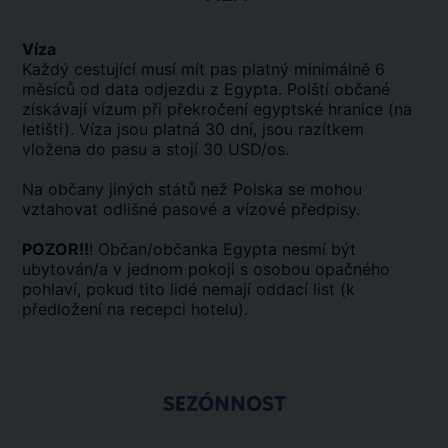
Víza
Každý cestující musí mít pas platný minimálně 6
měsíců od data odjezdu z Egypta. Polští občané
získávají vízum při překročení egyptské hranice (na
letišti). Víza jsou platná 30 dní, jsou razítkem
vložena do pasu a stojí 30 USD/os.
Na občany jiných států než Polska se mohou
vztahovat odlišné pasové a vízové předpisy.
POZOR!!
! Občan/občanka Egypta nesmí být
ubytován/a v jednom pokoji s osobou opačného
pohlaví, pokud tito lidé nemají oddací list (k
předložení na recepci hotelu).
SEZÓNNOST