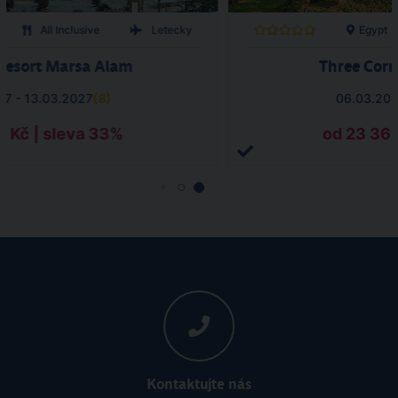
All Inclusive
Letecky
Egypt
Resort Marsa Alam
Three Corn
27 - 13.03.2027
(
8
)
06.03.202
6 Kč | sleva 33%
od 23 360
Kontaktujte nás