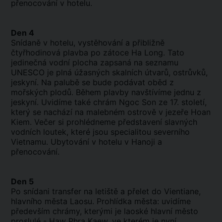
přenocování v hotelu.
Den 4
Snídaně v hotelu, vystěhování a přibližně
čtyřhodinová plavba po zátoce Ha Long. Tato
jedinečná vodní plocha zapsaná na seznamu
UNESCO je plná úžasných skalních útvarů, ostrůvků,
jeskyní. Na palubě se bude podávat oběd z
mořských plodů. Během plavby navštívíme jednu z
jeskyní. Uvidíme také chrám Ngoc Son ze 17. století,
který se nachází na malebném ostrově v jezeře Hoan
Kiem. Večer si prohlédneme představení slavných
vodních loutek, které jsou specialitou severního
Vietnamu. Ubytování v hotelu v Hanoji a
přenocování.
Den 5
Po snídani transfer na letiště a přelet do Vientiane,
hlavního města Laosu. Prohlídka města: uvidíme
především chrámy, kterými je laoské hlavní město
proslulé - Haw Phra Kaew, ve kterém je nyní