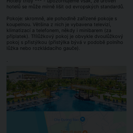
Hotely třídy *** - upozorňujeme však, že úroveň
hotelů se může mírně lišit od evropských standardů.
Pokoje: skromně, ale pohodlně zařízené pokoje s
koupelnou. Většina z nich je vybavena televizí,
klimatizací a telefonem, někdy i minibarem (za
příplatek). Třílůžkový pokoj je obvykle dvoulůžkový
pokoj s přistýlkou (přistýlka bývá v podobě polního
lůžka nebo rozkládacího gauče).
.