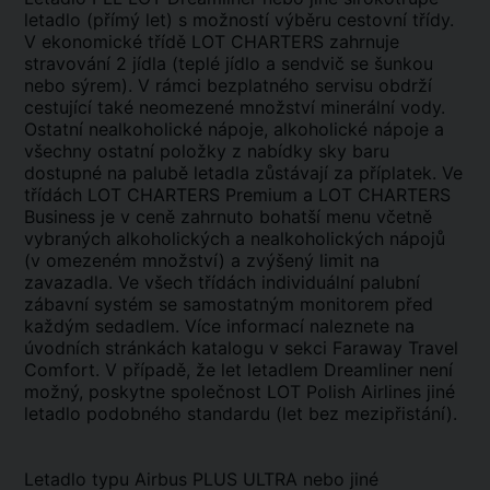
letadlo (přímý let) s možností výběru cestovní třídy.
V ekonomické třídě LOT CHARTERS zahrnuje
stravování 2 jídla (teplé jídlo a sendvič se šunkou
nebo sýrem). V rámci bezplatného servisu obdrží
cestující také neomezené množství minerální vody.
Ostatní nealkoholické nápoje, alkoholické nápoje a
všechny ostatní položky z nabídky sky baru
dostupné na palubě letadla zůstávají za příplatek. Ve
třídách LOT CHARTERS Premium a LOT CHARTERS
Business je v ceně zahrnuto bohatší menu včetně
vybraných alkoholických a nealkoholických nápojů
(v omezeném množství) a zvýšený limit na
zavazadla. Ve všech třídách individuální palubní
zábavní systém se samostatným monitorem před
každým sedadlem. Více informací naleznete na
úvodních stránkách katalogu v sekci Faraway Travel
Comfort. V případě, že let letadlem Dreamliner není
možný, poskytne společnost LOT Polish Airlines jiné
letadlo podobného standardu (let bez mezipřistání).
Letadlo typu Airbus PLUS ULTRA nebo jiné