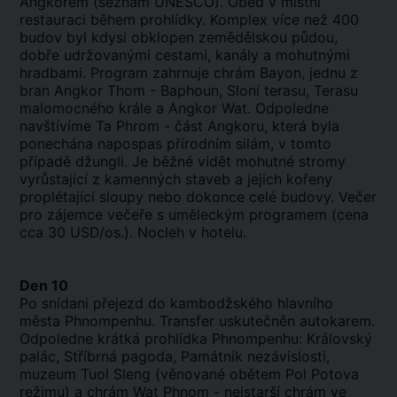
Angkorem (seznam UNESCO). Oběd v místní
restauraci během prohlídky. Komplex více než 400
budov byl kdysi obklopen zemědělskou půdou,
dobře udržovanými cestami, kanály a mohutnými
hradbami. Program zahrnuje chrám Bayon, jednu z
bran Angkor Thom - Baphoun, Sloní terasu, Terasu
malomocného krále a Angkor Wat. Odpoledne
navštívíme Ta Phrom - část Angkoru, která byla
ponechána napospas přírodním silám, v tomto
případě džungli. Je běžné vidět mohutné stromy
vyrůstající z kamenných staveb a jejich kořeny
proplétající sloupy nebo dokonce celé budovy. Večer
pro zájemce večeře s uměleckým programem (cena
cca 30 USD/os.). Nocleh v hotelu.
Den 10
Po snídani přejezd do kambodžského hlavního
města Phnompenhu. Transfer uskutečněn autokarem.
Odpoledne krátká prohlídka Phnompenhu: Královský
palác, Stříbrná pagoda, Památník nezávislosti,
muzeum Tuol Sleng (věnované obětem Pol Potova
režimu) a chrám Wat Phnom - nejstarší chrám ve