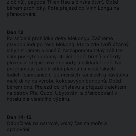
zločinů), pagoda Thien Hau a čínská čtvrť. Oběd
během prohlídky. Poté přejezd do Vinh Longu na
přenocování.
Den 13
Po snídani prohlídka delty Mekongu. Začneme
plavbou lodí po řece Mekong, která zde tvoří úžasný
labyrint ramen a kanálů. Nezapomenutelný zážitek
nám poskytnou domy stojící podél břehů a někdy i
plovoucí, stejně jako obchody a nákladní lodě. Na
programu je také krátká plavba na veslařských
lodích (sampanech) po menších kanálech a návštěva
malé dílny na výrobu kokosových bonbonů. Oběd
během dne. Přejezd do přístavu a přejezd trajektem
na ostrov Phu Quoc. Ubytování a přenocování v
hotelu dle vlastního výběru.
Den 14-15
Odpočinek na ostrově, volný čas na moře a
opalování.