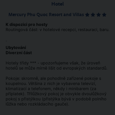
Hotel
Mercury Phu Quoc Resort and Villas
K dispozici pro hosty
Routingová část: v hotelové recepci, restauraci, baru.
.
Ubytování
Diverzní část
Hotely třídy *** - upozorňujeme však, že úroveň
hotelů se může mírně lišit od evropských standardů.
Pokoje: skromně, ale pohodlně zařízené pokoje s
koupelnou. Většina z nich je vybavena televizí,
klimatizací a telefonem, někdy i minibarem (za
příplatek). Třílůžkový pokoj je obvykle dvoulůžkový
pokoj s přistýlkou (přistýlka bývá v podobě polního
lůžka nebo rozkládacího gauče).
.