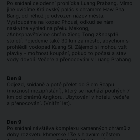
Po snídani celodenní prohlídka Luang Prabang. Mimo
jiné uvidíme Královský palác s chrámem Haw Pha
Bang, od něhož je odvozen název města.
Vystoupáme na kopec Phousi, odkud se nám
naskytne výhled na překu Mekong,
a&nbspnavštívíme chrám Xieng Tong z&nbsp16.
století. Pojedeme také 30 km za město, abychom si
prohlédli vodopád Kuang Si. Zájemci si mohou vzít
plavky - možnost koupání, pokud to počasí a stav
vody dovolí. Večeře a přenocování v Luang Prabang.
Den 8
Odjezd, snídaně a poté přelet do Siem Reapu
(možnost mezipřistání), který se nachází pouhých 7
km od chrámů Angkoru. Ubytování v hotelu, večeře
a přenocování. (Vnitřní let).
Den 9
Po snídani návštěva komplexu kamenných chrámů z
doby rozkvětu khmerské říše s hlavním městem