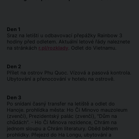
Den 1
Sraz na letišti u odbavovací přepážky Rainbow 3
hodiny před odletem. Aktuální letové řády naleznete
na stránkách
r.pl/rozklady
. Odlet do Vietnamu.
Den 2
Přílet na ostrov Phu Quoc. Vízová a pasová kontrola.
Ubytování a přenocování v hotelu na ostrově.
Den 3
Po snídani časný transfer na letiště a odlet do
Hanoje. prohlídka města: Ho Či Minovo mauzoleum
(zvenčí), Prezidentský palác (zvenčí), "Dům na
chůdách". - Ho Či Minova rezidence, Chrám na
jednom sloupu a Chrám literatury. Oběd během
prohlídky. Přejezd do Ha Longu, ubytování a