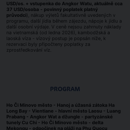
USD/os. + vstupenka do Angkor Watu, aktuálně cca
37 USD/osoba
- povinný poplatek platný
průvodci
), nákup výletů fakultativně uvedených v
programu, další jídla během zájezdu, nápoje k jídlu a
další osobní výdaje. V ceně nejsou zahrnuty náklady
na vietnamská (od ledna 2026), kambodžská a
laoská víza - vízový postup je popsán níže, k
rezervaci byly připočteny poplatky za
zprostředkování víz.
PROGRAM
Ho Či Minovo město - Hanoj a úžasná zátoka Ha
Long Bay - Vientiane - hlavní město Laosu - Luang
Prabang - Angkor Wat a džungle - partyzánské
tunely Cu Chi - Ho Či Minovo město - delta
Mekongu - odpočinek na pláži na Phu Quocu