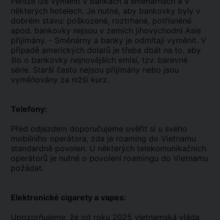
Peníze lze vyměnit v bankách a směnárnách a v
některých hotelech. Je nutné, aby bankovky byly v
dobrém stavu: poškozené, roztrhané, potřísněné
apod. bankovky nejsou v zemích jihovýchodní Asie
přijímány. - Směnárny a banky je odmítají vyměnit. V
případě amerických dolarů je třeba dbát na to, aby
šlo o bankovky nejnovějších emisí, tzv. barevné
série. Starší často nejsou přijímány nebo jsou
vyměňovány za nižší kurz.
Telefony:
Před odjezdem doporučujeme ověřit si u svého
mobilního operátora, zda je roaming do Vietnamu
standardně povolen. U některých telekomunikačních
operátorů je nutné o povolení roamingu do Vietnamu
požádat.
Elektronické cigarety a vapes:
Upozorňujeme, že od roku 2025 vietnamská vláda