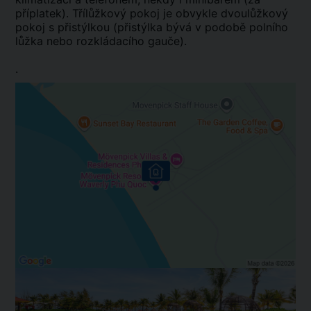
příplatek). Třílůžkový pokoj je obvykle dvoulůžkový
pokoj s přistýlkou (přistýlka bývá v podobě polního
lůžka nebo rozkládacího gauče).
.