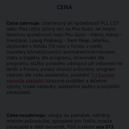
CENA
Cena zahrnuje:
charterový let společností PLL LOT
nebo Plus Ultra (přímý let) na Phu Quoc, let místní
leteckou společností mezi Phu Quoc - Hanoj, Hanoj -
Vientiane, Luang Prabang - Siem Reap, letenku,
ubytování v hotelu (14 nocí v hotelu v ceně),
transfery klimatizovaným autokarem/mikrobusem,
vlaky a trajekty dle programu, stravování dle
programu, služby polského zástupce při odbavení na
letišti v Polsku, polsky mluvící průvodce, program
zájezdu dle výše uvedeného, pojištění
TU Europa
varianta základní
(úrazové pojištění a léčebné
výlohy, trvalé následky, asistenční služby a pojištění
zavazadel).
Cena nezahrnuje:
vstupy do památek, odměny
místním průvodcům, spropitné pro řidiče, nosiče
zavazadel a další personál, TGS (celkem
cca 313