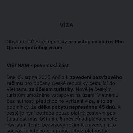
VÍZA
Obyvatelé České republiky
pro vstup na ostrov Phu
Quoc nepotřebují vízum.
VIETNAM - pevninská část
Dne 15. srpna 2025 došlo k
zavedení bezvízového
režimu
pro občany České republiky cestující do
Vietnamu
za účelem turistiky
. Nově je českým
turistům umožněno vstupovat na území Vietnamu
bez nutnosti předchozího vyřízení víza, a to za
podmínky, že
délka pobytu nepřesáhne 45 dnů
. K
cestě je nyní potřeba pouze platný cestovní pas
(platnost musí být min. 6 měsíců od plánovaného
návratu). Tento bezvízový režim je zaveden jako
součást pilotního programu, jehož platnost je