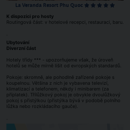
La Veranda Resort Phu Quoc
K dispozici pro hosty
Routingová část: v hotelové recepci, restauraci, baru.
.
Ubytování
Diverzní část
Hotely třídy *** - upozorňujeme však, že úroveň
hotelů se může mírně lišit od evropských standardů.
Pokoje: skromně, ale pohodlně zařízené pokoje s
koupelnou. Většina z nich je vybavena televizí,
klimatizací a telefonem, někdy i minibarem (za
příplatek). Třílůžkový pokoj je obvykle dvoulůžkový
pokoj s přistýlkou (přistýlka bývá v podobě polního
lůžka nebo rozkládacího gauče).
.