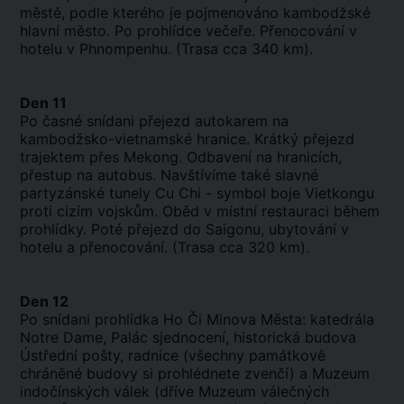
městě, podle kterého je pojmenováno kambodžské
hlavní město. Po prohlídce večeře. Přenocování v
hotelu v Phnompenhu. (Trasa cca 340 km).
Den 11
Po časné snídani přejezd autokarem na
kambodžsko-vietnamské hranice. Krátký přejezd
trajektem přes Mekong. Odbavení na hranicích,
přestup na autobus. Navštívíme také slavné
partyzánské tunely Cu Chi - symbol boje Vietkongu
proti cizím vojskům. Oběd v místní restauraci během
prohlídky. Poté přejezd do Saigonu, ubytování v
hotelu a přenocování. (Trasa cca 320 km).
Den 12
Po snídani prohlídka Ho Či Minova Města: katedrála
Notre Dame, Palác sjednocení, historická budova
Ústřední pošty, radnice (všechny památkově
chráněné budovy si prohlédnete zvenčí) a Muzeum
indočínských válek (dříve Muzeum válečných