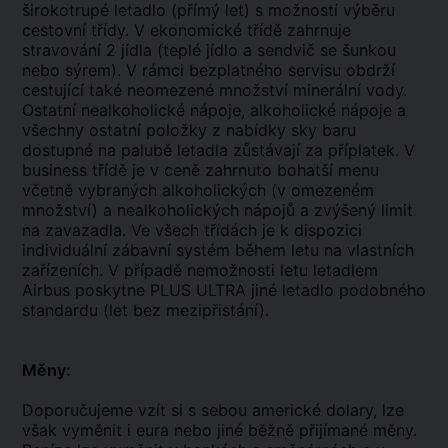
širokotrupé letadlo (přímý let) s možností výběru
cestovní třídy. V ekonomické třídě zahrnuje
stravování 2 jídla (teplé jídlo a sendvič se šunkou
nebo sýrem). V rámci bezplatného servisu obdrží
cestující také neomezené množství minerální vody.
Ostatní nealkoholické nápoje, alkoholické nápoje a
všechny ostatní položky z nabídky sky baru
dostupné na palubě letadla zůstávají za příplatek. V
business třídě je v ceně zahrnuto bohatší menu
včetně vybraných alkoholických (v omezeném
množství) a nealkoholických nápojů a zvýšený limit
na zavazadla. Ve všech třídách je k dispozici
individuální zábavní systém během letu na vlastních
zařízeních. V případě nemožnosti letu letadlem
Airbus poskytne PLUS ULTRA jiné letadlo podobného
standardu (let bez mezipřistání).
Měny:
Doporučujeme vzít si s sebou americké dolary, lze
však vyměnit i eura nebo jiné běžně přijímané měny.