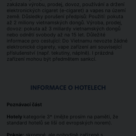
zakázala výrobu, prodej, dovoz, používání a držení
elektronických cigaret (e-cigaret) a vapes na území
země. Důsledky porušení předpisů: Použití: pokuta
až 2 miliony vietnamských dongů. Výroba, prodej,
dovoz: pokuta až 3 miliardy vietnamských dongů
nebo odnětí svobody až na 15 let. Důležité
informace pro cestující: Do Vietnamu nevozte žádné
elektronické cigarety, vape zařízení ani související
příslušenství (např. tekutiny, náplně). I prázdná
zařízení mohou být předmětem sankcí.
INFORMACE O HOTELECH
Poznávací část
Hotely
kategorie 3* (mějte prosím na paměti, že
standard hotelů se liší od evropských norem).
Pokoje:
skromné, ale pohodlně zařízené s