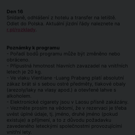
Den 16
Snídaně, odhlášení z hotelu a transfer na letiště.
Odlet do Polska. Aktuální jízdní řády naleznete na
r.pl/rozklady
.
Poznámky k programu
- Pořadí bodů programu může být změněno nebo
obráceno.
- Přípustná hmotnost hlavních zavazadel na vnitřních
letech je 20 kg.
- Ve vlaku Vientiane -Luang Prabang platí absolutní
zákaz brát si s sebou ostré předměty, tlakové obaly
(arezoly/laky na vlasy apod.) a otevřené lahve s
alkoholem.
- Elektronické cigarety jsou v Laosu přísně zakázány.
- Vezměte prosím na vědomí, že v rezervaci je třeba
uvést úplné údaje, tj. jméno, druhé jméno (pokud
existuje) a příjmení, a to z důvodu požadavku
zavedeného leteckými společnostmi provozujícími
vnitřní lety.