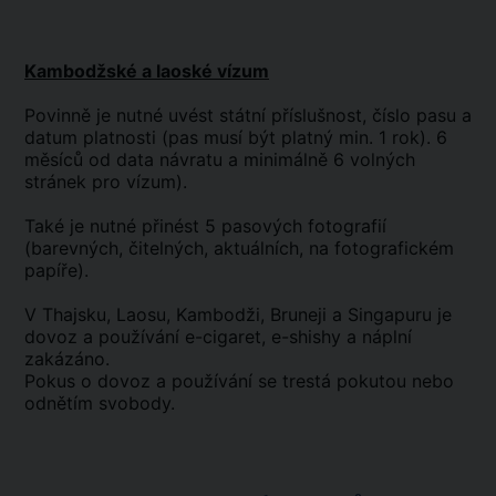
Kambodžské a laoské vízum
Povinně je nutné uvést státní příslušnost, číslo pasu a
datum platnosti (pas musí být platný min. 1 rok). 6
měsíců od data návratu a minimálně 6 volných
stránek pro vízum).
Také je nutné přinést 5 pasových fotografií
(barevných, čitelných, aktuálních, na fotografickém
papíře).
V Thajsku, Laosu, Kambodži, Bruneji a Singapuru je
dovoz a používání e-cigaret, e-shishy a náplní
zakázáno.
Pokus o dovoz a používání se trestá pokutou nebo
odnětím svobody.