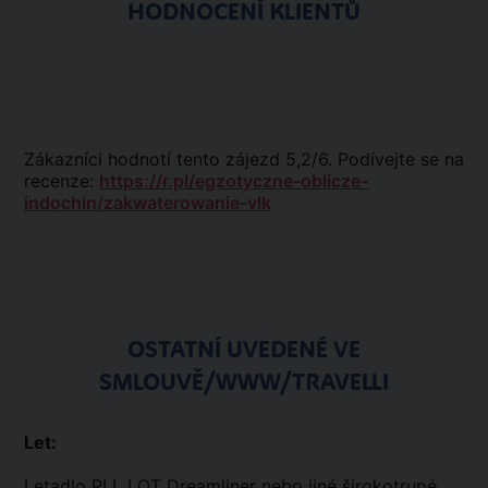
HODNOCENÍ KLIENTŮ
Zákazníci hodnotí tento zájezd 5,2/6. Podívejte se na
recenze:
https://r.pl/egzotyczne-oblicze-
indochin/zakwaterowanie-vlk
OSTATNÍ UVEDENÉ VE
SMLOUVĚ/WWW/TRAVELLI
Let:
Letadlo PLL LOT Dreamliner nebo jiné širokotrupé