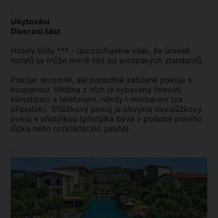
.
Ubytování
Diverzní část
Hotely třídy *** - upozorňujeme však, že úroveň
hotelů se může mírně lišit od evropských standardů.
Pokoje: skromně, ale pohodlně zařízené pokoje s
koupelnou. Většina z nich je vybavena televizí,
klimatizací a telefonem, někdy i minibarem (za
příplatek). Třílůžkový pokoj je obvykle dvoulůžkový
pokoj s přistýlkou (přistýlka bývá v podobě polního
lůžka nebo rozkládacího gauče).
.