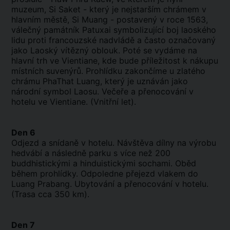
muzeum, Si Saket - který je nejstarším chrámem v
hlavním městě, Si Muang - postavený v roce 1563,
válečný památník Patuxai symbolizující boj laoského
lidu proti francouzské nadvládě a často označovaný
jako Laoský vítězný oblouk. Poté se vydáme na
hlavní trh ve Vientiane, kde bude příležitost k nákupu
místních suvenýrů. Prohlídku zakončíme u zlatého
chrámu PhaThat Luang, který je uznáván jako
národní symbol Laosu. Večeře a přenocování v
hotelu ve Vientiane. (Vnitřní let).
Den 6
Odjezd a snídaně v hotelu. Návštěva dílny na výrobu
hedvábí a následně parku s více než 200
buddhistickými a hinduistickými sochami. Oběd
během prohlídky. Odpoledne přejezd vlakem do
Luang Prabang. Ubytování a přenocování v hotelu.
(Trasa cca 350 km).
Den 7