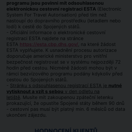
programu jsou povinni mít odsouhlasenou
elektronickou cestovní registraci ESTA
(Electronic
System For Travel Autorisation) před tím než
nastoupí do dopravního prostředku (letadlem nebo
lodí) k cestě do Spojených států.
- Oficiální informace o elektronické cestovní
registraci ESTA najdete na stránce
ESTA
https://esta.cbp.dhs.gov/
, na které žádost
ESTA vyplňujete. K usnadnění procesu autorizace
doporučuje americké ministerstvo pro vnitřní
bezpečnost registrovat se v systému nejpozději 72
hodin před cestou. Nicméně žádosti mohou být v
rámci bezvízového programu podány kdykoliv před
cestou do Spojených států.
-
Stránku s odsouhlasenou registrací ESTA je
nutné
vytisknout a vzít s sebou
v den odletu na
letiště
. Musíte mít zakoupenou zpáteční letenku
prokazující, že opustíte Spojené státy během 90 dnů
- cestovní pas musí být platný min. 6 měsíců od data
ukončení zájezdu.
HODNOCENÍ KLIENTŮ