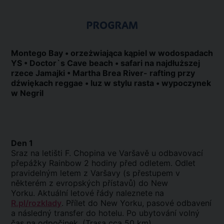
PROGRAM
Montego Bay • orzeżwiająca kąpiel w wodospadach
YS • Doctor`s Cave beach • safari na najdłuższej
rzece Jamajki • Martha Brea River- rafting przy
dźwiękach reggae • luz w stylu rasta • wypoczynek
w Negril
Den 1
Sraz na letišti F. Chopina ve Varšavě u odbavovací
přepážky Rainbow 2 hodiny před odletem. Odlet
pravidelným letem z Varšavy (s přestupem v
některém z evropských přístavů) do New
Yorku. Aktuální letové řády naleznete na
R.pl/rozklady
. Přílet do New Yorku, pasové odbavení
a následný transfer do hotelu. Po ubytování volný
čas na odpočinek. (Trasa cca 50 km).