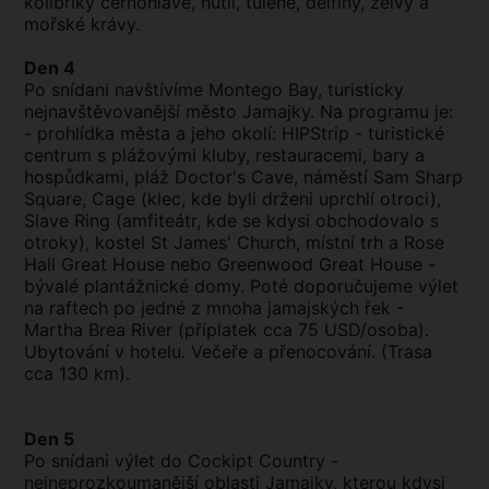
kolibříky černohlavé, hutii, tuleně, delfíny, želvy a
mořské krávy.
Den 4
Po snídani navštívíme Montego Bay, turisticky
nejnavštěvovanější město Jamajky. Na programu je:
- prohlídka města a jeho okolí: HIPStrip - turistické
centrum s plážovými kluby, restauracemi, bary a
hospůdkami, pláž Doctor's Cave, náměstí Sam Sharp
Square, Cage (klec, kde byli drženi uprchlí otroci),
Slave Ring (amfiteátr, kde se kdysi obchodovalo s
otroky), kostel St James' Church, místní trh a Rose
Hall Great House nebo Greenwood Great House -
bývalé plantážnické domy. Poté doporučujeme výlet
na raftech po jedné z mnoha jamajských řek -
Martha Brea River (příplatek cca 75 USD/osoba).
Ubytování v hotelu. Večeře a přenocování. (Trasa
cca 130 km).
Den 5
Po snídani výlet do Cockipt Country -
nejneprozkoumanější oblasti Jamajky, kterou kdysi