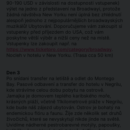
90-190 USD v závislosti na dostupnosti vstupenek)
výlet na jedno z představení na Broadwayi, protože
žádná návštěva New Yorku není úplná bez zhlédnutí
alespoň jednoho z nejpopulárnějších broadwayských
muzikálů! Ubytování. Doporučujeme vám zakoupit si
vstupenky před příjezdem do USA, což vám
poskytne větší výběr a nižší ceny než na místě.
Vstupenky lze zakoupit např. na
https://www.ticketpro.com/category/broadway
.
Nocleh v hotelu v New Yorku. (Trasa cca 50 km)
Den 3
Po snídani transfer na letiště a odlet do Montego
Bay. Pasové odbavení a transfer do hotelu v Negrilu,
kde strávíme celou dobu pobytu na ostrově.
Jamajka je domovem teplého karibského moře,
krásných pláží, včetně 11kilometrové pláže v Negrilu,
kde bude náš zájezd ubytován. Ostrov je bohatý na
endemickou flóru a faunu. Žije zde několik set druhů
živočichů, které se nevyskytují nikde jinde na světě.
Uvidíme nádherné pestrobarevné motýly, papoušky,