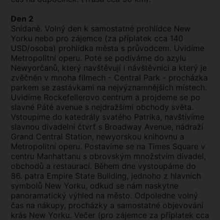
Den 2
Snídaně. Volný den k samostatné prohlídce New
Yorku nebo pro zájemce (za příplatek cca 140
USD/osoba) prohlídka města s průvodcem. Uvidíme
Metropolitní operu. Poté se podíváme do azylu
Newyorčanů, který navštěvují i návštěvníci a který je
zvěčněn v mnoha filmech - Central Park - procházka
parkem se zastávkami na nejvýznamnějších místech.
Uvidíme Rockefellerovo centrum a projdeme se po
slavné Páté avenue s nejdražšími obchody světa.
Vstoupíme do katedrály svatého Patrika, navštívíme
slavnou divadelní čtvrť s Broadway Avenue, nádraží
Grand Central Station, newyorskou knihovnu a
Metropolitní operu. Postavíme se na Times Square v
centru Manhattanu s obrovským množstvím divadel,
obchodů a restaurací. Během dne vystoupáme do
86. patra Empire State Building, jednoho z hlavních
symbolů New Yorku, odkud se nám naskytne
panoramatický výhled na město. Odpoledne volný
čas na nákupy, procházky a samostatné objevování
krás New Yorku. Večer (pro zájemce za příplatek cca