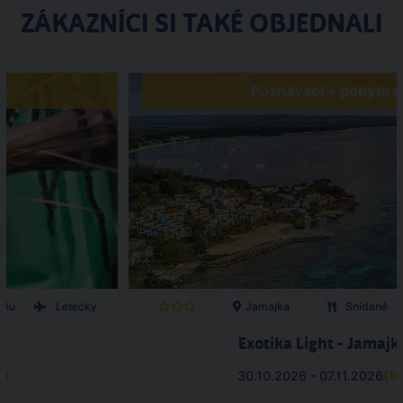
ZÁKAZNÍCI SI TAKÉ OBJEDNALI
vý
Poznávací + pobytov
zdu
Letecky
Jamajka
Snídaně
Exotika Light - Jamajk
0
)
30.10.2026 - 07.11.2026
(
1