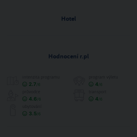
Hotel
Hodnocení r.pl
intenzita programu
program výletu
2.7
4
/6
/6
průvodce
transport
4.6
4
/6
/6
ubytování
3.5
/6