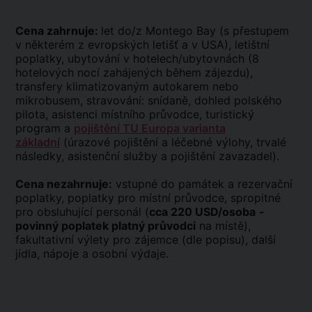
Cena zahrnuje:
let do/z Montego Bay (s přestupem
v některém z evropských letišť a v USA), letištní
poplatky, ubytování v hotelech/ubytovnách (8
hotelových nocí zahájených během zájezdu),
transfery klimatizovaným autokarem nebo
mikrobusem, stravování: snídaně, dohled polského
pilota, asistenci místního průvodce, turistický
program a
pojištění TU Europa varianta
základní
(úrazové pojištění a léčebné výlohy, trvalé
následky, asistenční služby a pojištění zavazadel).
Cena nezahrnuje:
vstupné do památek a rezervační
poplatky, poplatky pro místní průvodce, spropitné
pro obsluhující personál (
cca 220 USD/osoba
-
povinný poplatek platný průvodci
na místě),
fakultativní výlety pro zájemce (dle popisu), další
jídla, nápoje a osobní výdaje.