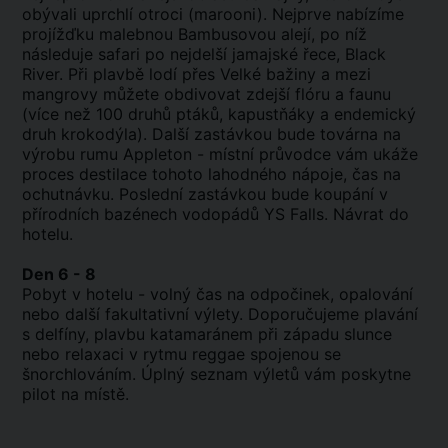
obývali uprchlí otroci (marooni). Nejprve nabízíme
projížďku malebnou Bambusovou alejí, po níž
následuje safari po nejdelší jamajské řece, Black
River. Při plavbě lodí přes Velké bažiny a mezi
mangrovy můžete obdivovat zdejší flóru a faunu
(více než 100 druhů ptáků, kapustňáky a endemický
druh krokodýla). Další zastávkou bude továrna na
výrobu rumu Appleton - místní průvodce vám ukáže
proces destilace tohoto lahodného nápoje, čas na
ochutnávku. Poslední zastávkou bude koupání v
přírodních bazénech vodopádů YS Falls. Návrat do
hotelu.
Den 6 - 8
Pobyt v hotelu - volný čas na odpočinek, opalování
nebo další fakultativní výlety. Doporučujeme plavání
s delfíny, plavbu katamaránem při západu slunce
nebo relaxaci v rytmu reggae spojenou se
šnorchlováním. Úplný seznam výletů vám poskytne
pilot na místě.