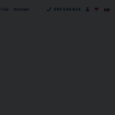
 řád
Kontakt
595 540 934