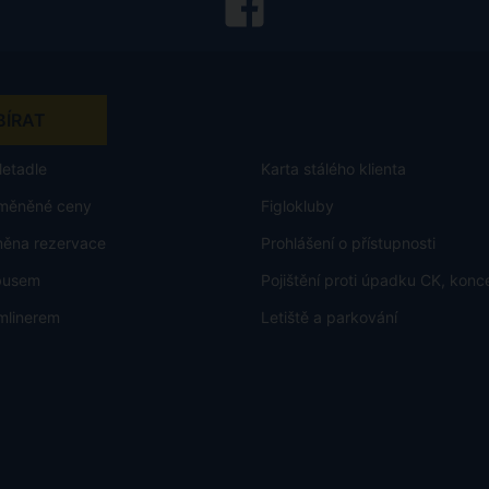
letadle
Karta stálého klienta
měněné ceny
Figlokluby
měna rezervace
Prohlášení o přístupnosti
rbusem
Pojištění proti úpadku CK, konc
mlinerem
Letiště a parkování