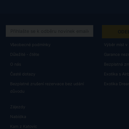
Všeobecné podmínky
Výběr míst v 
Důležité - čtěte
Garance nez
O nás
Bezplatná z
Časté dotazy
Exotika s Ai
Bezplatné zrušení rezervace bez udání
Exotika Drea
důvodu
Zájezdy
Nabídka
Kam z Katovic