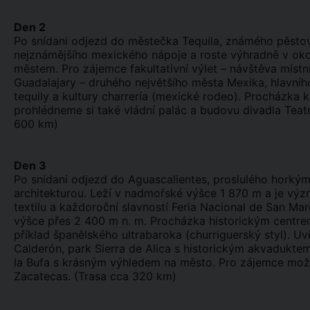
Den 2
Po snídani odjezd do městečka Tequila, známého pěsto
nejznámějšího mexického nápoje a roste výhradně v okol
městem. Pro zájemce fakultativní výlet – návštěva místn
Guadalajary – druhého největšího města Mexika, hlavníh
tequily a kultury charrería (mexické rodeo). Procházka 
prohlédneme si také vládní palác a budovu divadla Teat
600 km)
Den 3
Po snídani odjezd do Aguascalientes, proslulého horký
architekturou. Leží v nadmořské výšce 1 870 m a je 
textilu a každoroční slavností Feria Nacional de San Ma
výšce přes 2 400 m n. m. Procházka historickým centrem
příklad španělského ultrabaroka (churriguerský styl). U
Calderón, park Sierra de Alica s historickým akvadukte
la Bufa s krásným výhledem na město. Pro zájemce možno
Zacatecas. (Trasa cca 320 km)