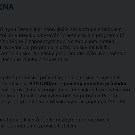
ENA
OT typu Dreamliner nebo jiným širokotrupým letadlem
tátní let v Mexiku, ubytování v hotelech dle programu (7
lšího týdne 7 započatých nocí ve zvoleném hotelu),
ravování dle programu, služby polsky mluvícího
vení v Polsku, turistický program dle výše uvedeného a
í, léčebné výlohy a zavazadla).
pitné pro místní průvodce, řidiče, nosiče zavazadel,
. ve výši cca
370 USD/os. – povinný poplatek průvodci
í výlety uvedené v programu a turistickou taxu vybíranou
ezahrnuje fakultativní výlety během pobytu v Puerto
může být před odletem z Mexika vybírán poplatek VISITAX
t údaje klientů – je to nezbytné pro vytvoření
t k odmítnutí rezervace hotelem.