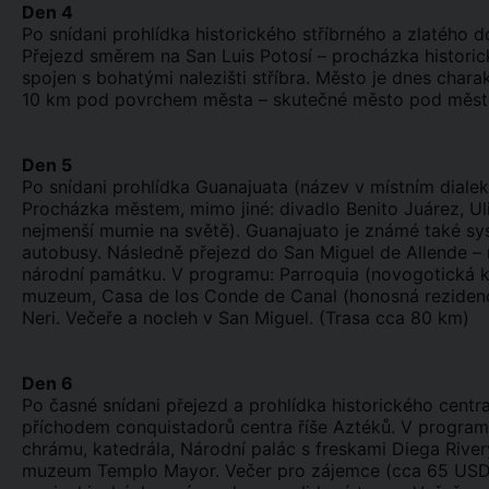
Den 4
Po snídani prohlídka historického stříbrného a zlatého d
Přejezd směrem na San Luis Potosí – procházka historic
spojen s bohatými nalezišti stříbra. Město je dnes chara
10 km pod povrchem města – skutečné město pod měste
Den 5
Po snídani prohlídka Guanajuata (název v místním dialek
Procházka městem, mimo jiné: divadlo Benito Juárez, U
nejmenší mumie na světě). Guanajuato je známé také syst
autobusy. Následně přejezd do San Miguel de Allende – 
národní památku. V programu: Parroquia (novogotická kat
muzeum, Casa de los Conde de Canal (honosná rezidence 
Neri. Večeře a nocleh v San Miguel. (Trasa cca 80 km)
Den 6
Po časné snídani přejezd a prohlídka historického cent
příchodem conquistadorů centra říše Aztéků. V program
chrámu, katedrála, Národní palác s freskami Diega River
muzeum Templo Mayor. Večer pro zájemce (cca 65 USD/os