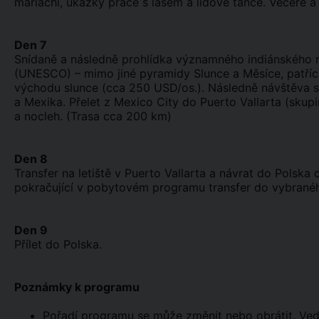
mariachi, ukázky práce s lasem a lidové tance. Večeře a
Den 7
Snídaně a následně prohlídka významného indiánského 
(UNESCO) – mimo jiné pyramidy Slunce a Měsíce, patřící
východu slunce (cca 250 USD/os.). Následně návštěva 
a Mexika. Přelet z Mexico City do Puerto Vallarta (sku
a nocleh. (Trasa cca 200 km)
Den 8
Transfer na letiště v Puerto Vallarta a návrat do Polska
pokračující v pobytovém programu transfer do vybraného
Den 9
Přílet do Polska.
Poznámky k programu
Pořadí programu se může změnit nebo obrátit. Ved