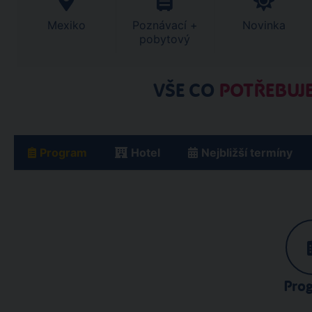
Mexiko
Poznávací +
Novinka
pobytový
VŠE CO
POTŘEBUJE
Program
Hotel
Nejbližší termíny
Pro