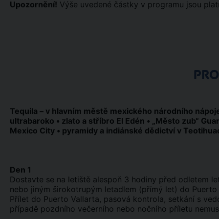
Upozornění!
Výše uvedené částky v programu jsou platn
PR
Tequila – v hlavním městě mexického národního nápoje 
ultrabaroko • zlato a stříbro El Edén • „Město zub“ Gu
Mexico City • pyramidy a indiánské dědictví v Teotihu
Den 1
Dostavte se na letiště alespoň 3 hodiny před odletem l
nebo jiným širokotrupým letadlem (přímý let) do Puerto V
Přílet do Puerto Vallarta, pasová kontrola, setkání s ved
případě pozdního večerního nebo nočního příletu nemusí