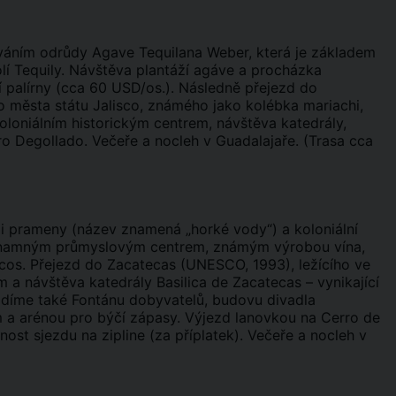
váním odrůdy Agave Tequilana Weber, která je základem
í Tequily. Návštěva plantáží agáve a procházka
í palírny (cca 60 USD/os.). Následně přejezd do
o města státu Jalisco, známého jako kolébka mariachi,
koloniálním historickým centrem, návštěva katedrály,
ro Degollado. Večeře a nocleh v Guadalajaře. (Trasa cca
mi prameny (název znamená „horké vody“) a koloniální
významným průmyslovým centrem, známým výrobou vína,
rcos. Přejezd do Zacatecas (UNESCO, 1993), ležícího ve
 a návštěva katedrály Basilica de Zacatecas – vynikající
vidíme také Fontánu dobyvatelů, budovu divadla
m a arénou pro býčí zápasy. Výjezd lanovkou na Cerro de
st sjezdu na zipline (za příplatek). Večeře a nocleh v