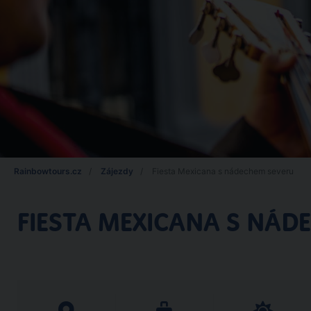
Rainbowtours.cz
Zájezdy
Fiesta Mexicana s nádechem severu
FIESTA MEXICANA S NÁD