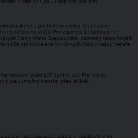
 nocleh v Mexico City. (Trasa cca 300 km)
náboženského a politického centra Teotihuacán
 k největším na světě. Pro zájemce let balonem při
svatyně Panny Marie Guadalupské, patronky obou Amerik
pina může být rozdělena do různých časů odletu). Večeře
 charterovým letem LOT (přímý let). Pro klienty
 hotelu (možný transfer přes letiště).
oucí zájezdu neprovádí výklad v objektech – ten