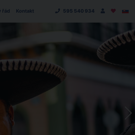
 řád
Kontakt
595 540 934