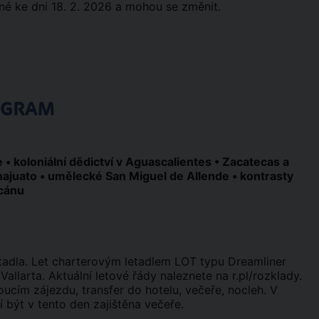
é ke dni 18. 2. 2026 a mohou se změnit.
OGRAM
• koloniální dědictví v Aguascalientes • Zacatecas a
anajuato • umělecké San Miguel de Allende • kontrasty
acánu
etadla. Let charterovým letadlem LOT typu Dreamliner
allarta. Aktuální letové řády naleznete na r.pl/rozklady.
oucím zájezdu, transfer do hotelu, večeře, nocleh. V
 být v tento den zajištěna večeře.