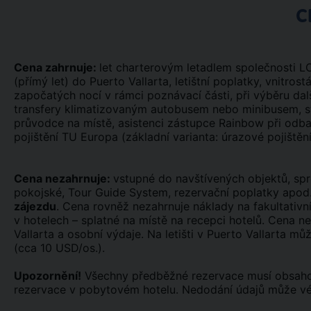
C
Cena zahrnuje:
let charterovým letadlem společnosti L
(přímý let) do Puerto Vallarta, letištní poplatky, vnitros
započatých nocí v rámci poznávací části, při výběru da
transfery klimatizovaným autobusem nebo minibusem, st
průvodce na místě, asistenci zástupce Rainbow při odba
pojištění TU Europa (základní varianta: úrazové pojištěn
Cena nezahrnuje:
vstupné do navštívených objektů, spro
pokojské, Tour Guide System, rezervační poplatky apod
zájezdu
. Cena rovněž nezahrnuje náklady na fakultativn
v hotelech – splatné na místě na recepci hotelů. Cena n
Vallarta a osobní výdaje. Na letišti v Puerto Vallarta 
(cca 10 USD/os.).
Upozornění!
Všechny předběžné rezervace musí obsahova
rezervace v pobytovém hotelu. Nedodání údajů může vés