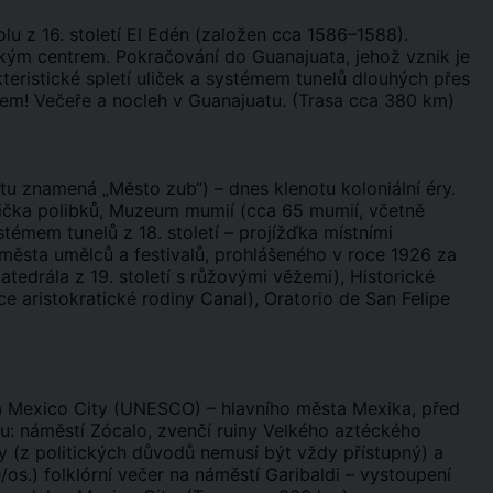
olu z 16. století El Edén (založen cca 1586–1588).
kým centrem. Pokračování do Guanajuata, jehož vznik je
kteristické spletí uliček a systémem tunelů dlouhých přes
m! Večeře a nocleh v Guanajuatu. (Trasa cca 380 km)
tu znamená „Město zub“) – dnes klenotu koloniální éry.
lička polibků, Muzeum mumií (cca 65 mumií, včetně
émem tunelů z 18. století – projížďka místními
města umělců a festivalů, prohlášeného v roce 1926 za
edrála z 19. století s růžovými věžemi), Historické
aristokratické rodiny Canal), Oratorio de San Felipe
ra Mexico City (UNESCO) – hlavního města Mexika, před
u: náměstí Zócalo, zvenčí ruiny Velkého aztéckého
y (z politických důvodů nemusí být vždy přístupný) a
.) folklórní večer na náměstí Garibaldi – vystoupení