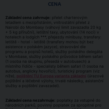
CENA
Základní cena zahrnuje:
přelet charterovým
letadlem s mezipřistáním, vnitrostátní přelet z
Nairobi do Mombasy (váhový limit zavazadla 20 kg
+ 5 kg příruční), letištní taxy, ubytování (14 nocí) v
hotelech a lodgích ***, přejezdy minibusy, transfery:
letiště - hotel - letiště (transfery mohou být bez
asistence v polském jazyce), stravování dle
programu a popisů hotelů, služby polského delegáta
v Mombase, služby polského průvodce během safari
(1 osoba na skupinu, přesedá v autobusech) a
místního řidiče - specialisty během safari (1 osoba na
autobus, anglicky hovořící), turistický program (viz
níže),
pojištění TU Europa varianta základní
(úrazové
pojištění a léčebné výlohy, trvalé následky, asistenční
služby a pojištění zavazadel).
Základní cena nezahrnuje:
poplatky za vstupné do
národních parků, povinný poplatek za spropitné pro