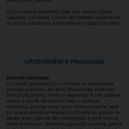
země ztrácí platnost.
Výše uvedené podmínky platí pro občany České
republiky (na osoby s jiným než českým občanstvím
se mohou vztahovat jiné podmínky vstupu) do Keni.
UPOZORNĚNÍ K PROGRAMU
Důležité informace
Od turistů pocházejících z Evropy se nepožaduje
povinné očkování, ale WHO doporučuje očkování
proti žluté zimnici, infekční hepatitidě A a B, záškrtu,
tetanu a obrně. Na pobřeží Keni, v blízkosti
Mombasy, existuje malé riziko infekce malárie, stojí
za to preventivní antimalariká (obraťte se prosím na
lékaře, který takové léky předepíše). Kromě toho je
třeba dodržovat základní hygienická pravidla, jako je