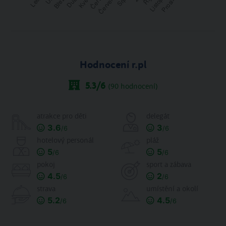
Hodnocení r.pl
5.3
/6
(
90
hodnocení)
atrakce pro děti
delegát
3.6
3
/6
/6
hotelový personál
pláž
5
5
/6
/6
pokoj
sport a zábava
4.5
2
/6
/6
strava
umístění a okolí
5.2
4.5
/6
/6