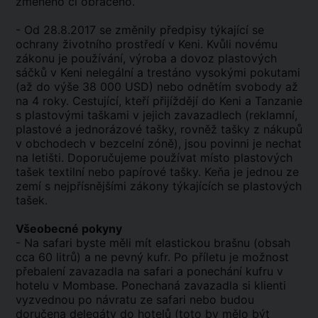
změněno či obráceno.
- Od 28.8.2017 se změnily předpisy týkající se
ochrany životního prostředí v Keni. Kvůli novému
zákonu je používání, výroba a dovoz plastových
sáčků v Keni nelegální a trestáno vysokými pokutami
(až do výše 38 000 USD) nebo odnětím svobody až
na 4 roky. Cestující, kteří přijíždějí do Keni a Tanzanie
s plastovými taškami v jejich zavazadlech (reklamní,
plastové a jednorázové tašky, rovněž tašky z nákupů
v obchodech v bezcelní zóně), jsou povinni je nechat
na letišti. Doporučujeme používat místo plastových
tašek textilní nebo papírové tašky. Keňa je jednou ze
zemí s nejpřísnějšími zákony týkajících se plastových
tašek.
Všeobecné pokyny
- Na safari byste měli mít elastickou brašnu (obsah
cca 60 litrů) a ne pevný kufr. Po příletu je možnost
přebalení zavazadla na safari a ponechání kufru v
hotelu v Mombase. Ponechaná zavazadla si klienti
vyzvednou po návratu ze safari nebo budou
doručena delegáty do hotelů (toto by mělo být