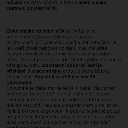
měsíců
od data návratu z Keni a
elektronické
cestovní povolení eTA.
Elektronické povolení eTA
se vyřizuje na
adrese
https://www.etakenya.go.ke/en
.
Všichni cestující, včetně kojenců a dětí mladších 18
let, kteří chtějí cestovat do Keni, musí mít před
cestou schválené elektronické cestovní povolení
(eTA). Žádost pro děti mladší 18 let vyplňuje zákonný
zástupce/rodič.
Standardní doba vyřízení je
přibližně
3 pracovní dny,
proto je třeba žádost
vyplnit včas.
Poplatek za eTA činí cca 35
USD/osoba.
Dokument je třeba mít na letišti u sebe
. Vízum není
možné zakoupit po příletu na letišti v Mombase.
Osobám, které si zakoupí povolení elektronicky a
doklad neobdrží, nebude umožněn nástup na let do
Keni. Elektronické povolení k pobytu je platné pouze
pro jednu cestu (jednorázový vstup) a pro každou
další cestu musí být vydáno znovu. Po opuštění