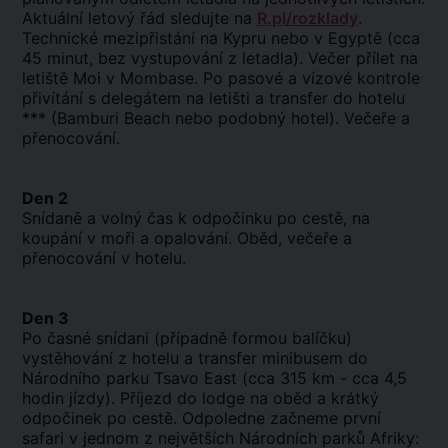
Aktuální letový řád sledujte na
R.pl/rozklady
.
Technické mezipřistání na Kypru nebo v Egyptě (cca
45 minut, bez vystupování z letadla). Večer přílet na
letiště Moi v Mombase. Po pasové a vízové kontrole
přivítání s delegátem na letišti a transfer do hotelu
*** (Bamburi Beach nebo podobný hotel). Večeře a
přenocování.
Den 2
Snídaně a volný čas k odpočinku po cestě, na
koupání v moři a opalování. Oběd, večeře a
přenocování v hotelu.
Den 3
Po časné snídani (případně formou balíčku)
vystěhování z hotelu a transfer minibusem do
Národního parku Tsavo East (cca 315 km - cca 4,5
hodin jízdy). Příjezd do lodge na oběd a krátký
odpočinek po cestě. Odpoledne začneme první
safari v jednom z největších Národních parků Afriky: