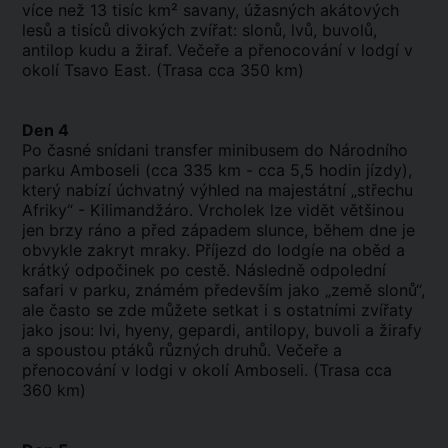
více než 13 tisíc km² savany, úžasných akátových
lesů a tisíců divokých zvířat: slonů, lvů, buvolů,
antilop kudu a žiraf. Večeře a přenocování v lodgí v
okolí Tsavo East. (Trasa cca 350 km)
Den 4
Po časné snídani transfer minibusem do Národního
parku Amboseli (cca 335 km - cca 5,5 hodin jízdy),
který nabízí úchvatný výhled na majestátní „střechu
Afriky“ - Kilimandžáro. Vrcholek lze vidět většinou
jen brzy ráno a před západem slunce, během dne je
obvykle zakryt mraky. Příjezd do lodgíe na oběd a
krátký odpočinek po cestě. Následně odpolední
safari v parku, známém především jako „země slonů“,
ale často se zde můžete setkat i s ostatními zvířaty
jako jsou: lvi, hyeny, gepardi, antilopy, buvoli a žirafy
a spoustou ptáků různých druhů. Večeře a
přenocování v lodgi v okolí Amboseli. (Trasa cca
360 km)