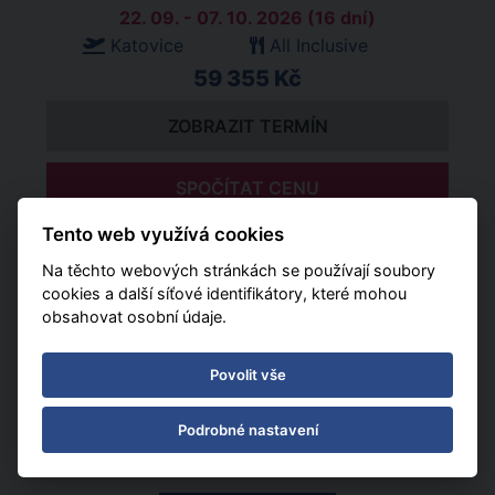
22. 09. - 07. 10. 2026 (16 dní)
Katovice
All Inclusive
59 355 Kč
ZOBRAZIT TERMÍN
SPOČÍTAT CENU
Tento web využívá cookies
29. 09. - 07. 10. 2026 (9 dní)
Na těchto webových stránkách se používají soubory
Katovice
All Inclusive
cookies a další síťové identifikátory, které mohou
33 765 Kč
obsahovat osobní údaje.
ZOBRAZIT TERMÍN
Povolit vše
SPOČÍTAT CENU
Podrobné nastavení