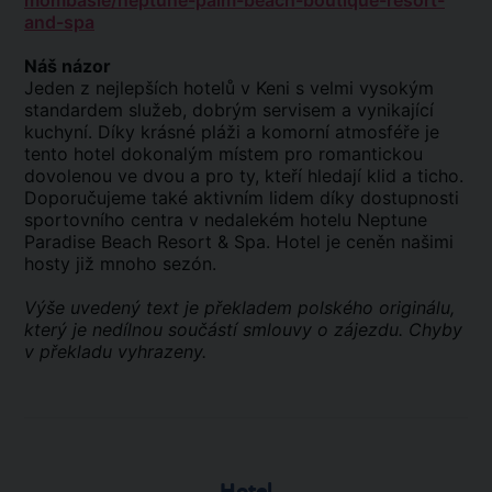
mombasie/neptune-palm-beach-boutique-resort-
and-spa
Náš názor
Jeden z nejlepších hotelů v Keni s velmi vysokým
standardem služeb, dobrým servisem a vynikající
kuchyní. Díky krásné pláži a komorní atmosféře je
tento hotel dokonalým místem pro romantickou
dovolenou ve dvou a pro ty, kteří hledají klid a ticho.
Doporučujeme také aktivním lidem díky dostupnosti
sportovního centra v nedalekém hotelu Neptune
Paradise Beach Resort & Spa. Hotel je ceněn našimi
hosty již mnoho sezón.
Výše uvedený text je překladem polského originálu,
který je nedílnou součástí smlouvy o zájezdu. Chyby
v překladu vyhrazeny.
Hotel