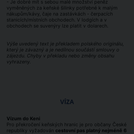
- Je dobré mít s sebou malé množství peněz
vyměněných za keňské šilinky potřebné k malým
nákupům/kávy, čaje na zastávkách - čerpacích
stanicích/místních obchodech. V lodgích a v
obchodech se suvenýry lze platit v dolarech.
Výše uvedený text je překladem polského originálu,
který je závazný a je nedílnou součástí smlouvy o
zájezdu. Chyby v překladu nebo změny obsahu
vyhrazeny.
VÍZA
Vízum do Keni
Pro překročení keňských hranic je pro občany České
republiky vyžadován
cestovní pas platný nejméně 6