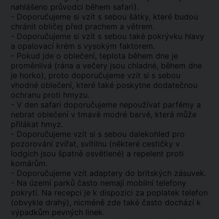
nahlášeno průvodci během safari).
- Doporučujeme si vzít s sebou šátky, které budou
chránit obličej před prachem a větrem.
- Doporučujeme si vzít s sebou také pokrývku hlavy
a opalovací krém s vysokým faktorem.
- Pokud jde o oblečení, teplota během dne je
proměnlivá (rána a večery jsou chladné, během dne
je horko), proto doporučujeme vzít si s sebou
vhodné oblečení, které také poskytne dodatečnou
ochranu proti hmyzu.
- V den safari doporučujeme nepoužívat parfémy a
nebrat oblečení v tmavě modré barvě, která může
přilákat hmyz.
- Doporučujeme vzít si s sebou dalekohled pro
pozorování zvířat, svítilnu (některé cestičky v
lodgích jsou špatně osvětlené) a repelent proti
komárům.
- Doporučujeme vzít adaptery do britských zásuvek.
- Na území parků často nemají mobilní telefony
pokrytí. Na recepci je k dispozici za poplatek telefon
(obvykle drahý), nicméně zde také často dochází k
výpadkům pevných linek.