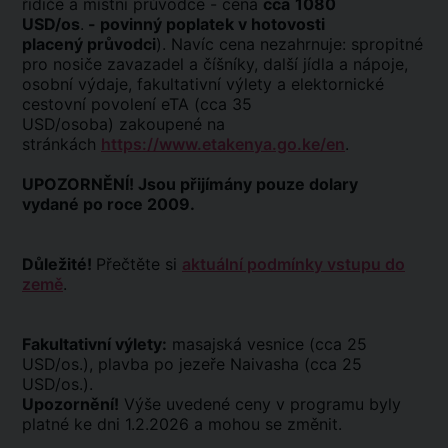
řidiče a místní průvodce - cena
cca
1080
USD/os
.
- povinný poplatek v hotovosti
placený průvodci
). Navíc cena nezahrnuje: spropitné
pro nosiče zavazadel a číšníky, další jídla a nápoje,
osobní výdaje, fakultativní výlety a elektornické
cestovní povolení eTA (cca 35
USD/osoba) zakoupené na
stránkách
https://www.etakenya.go.ke/en
.
UPOZORNĚNÍ! Jsou přijímány pouze dolary
vydané po roce 2009.
Důležité!
Přečtěte si
aktuální podmínky vstupu do
země
.
Fakultativní výlety:
masajská vesnice (cca 25
USD/os.), plavba po jezeře Naivasha (cca 25
USD/os.).
Upozornění!
Výše uvedené ceny v programu byly
platné ke dni 1.2.2026 a mohou se změnit.