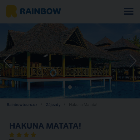
Rainbowtours.cz
Zájezdy
Hakuna Matata!
HAKUNA MATATA!