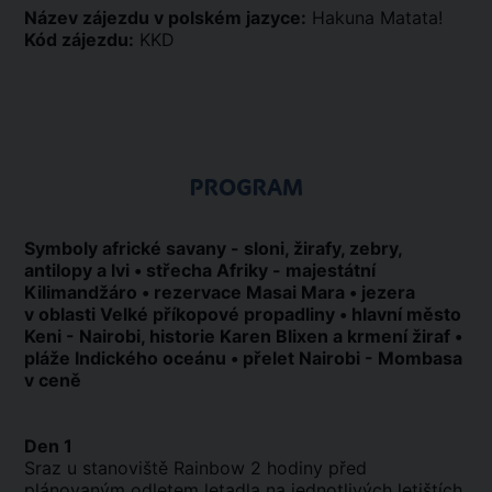
Název zájezdu v polském jazyce:
Hakuna Matata!
Kód zájezdu:
KKD
PROGRAM
Symboly africké savany - sloni, žirafy, zebry,
antilopy a lvi • střecha Afriky - majestátní
Kilimandžáro • rezervace Masai Mara • jezera
v oblasti Velké příkopové propadliny • hlavní město
Keni - Nairobi, historie Karen Blixen a krmení žiraf •
pláže Indického oceánu • přelet Nairobi - Mombasa
v ceně
Den 1
Sraz u stanoviště Rainbow 2 hodiny před
plánovaným odletem letadla na jednotlivých letištích.