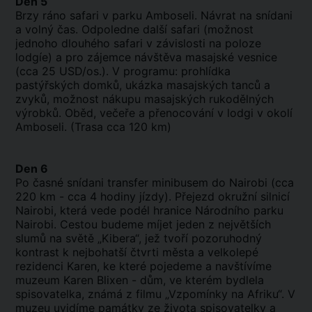
Den 5
Brzy ráno safari v parku Amboseli. Návrat na snídani
a volný čas. Odpoledne další safari (možnost
jednoho dlouhého safari v závislosti na poloze
lodgíe) a pro zájemce návštěva masajské vesnice
(cca 25 USD/os.). V programu: prohlídka
pastýřských domků, ukázka masajských tanců a
zvyků, možnost nákupu masajských rukodělných
výrobků. Oběd, večeře a přenocování v lodgi v okolí
Amboseli. (Trasa cca 120 km)
Den 6
Po časné snídani transfer minibusem do Nairobi (cca
220 km - cca 4 hodiny jízdy). Přejezd okružní silnicí
Nairobi, která vede podél hranice Národního parku
Nairobi. Cestou budeme míjet jeden z největších
slumů na světě „Kibera“, jež tvoří pozoruhodný
kontrast k nejbohatší čtvrti města a velkolepé
rezidenci Karen, ke které pojedeme a navštívíme
muzeum Karen Blixen - dům, ve kterém bydlela
spisovatelka, známá z filmu „Vzpomínky na Afriku“. V
muzeu uvidíme památky ze života spisovatelky a