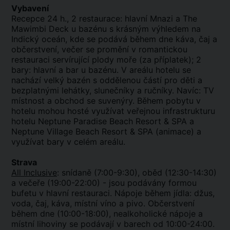
Vybavení
Recepce 24 h., 2 restaurace: hlavní Mnazi a The
Mawimbi Deck u bazénu s krásným výhledem na
Indický oceán, kde se podává během dne káva, čaj a
občerstvení, večer se promění v romantickou
restauraci servírující plody moře (za příplatek); 2
bary: hlavní a bar u bazénu. V areálu hotelu se
nachází velký bazén s oddělenou částí pro děti a
bezplatnými lehátky, slunečníky a ručníky. Navíc: TV
místnost a obchod se suvenýry. Během pobytu v
hotelu mohou hosté využívat veřejnou infrastrukturu
hotelu Neptune Paradise Beach Resort & SPA a
Neptune Village Beach Resort & SPA (animace) a
využívat bary v celém areálu.
Strava
All Inclusive
: snídaně (7:00-9:30), oběd (12:30-14:30)
a večeře (19:00-22:00) - jsou podávány formou
bufetu v hlavní restauraci. Nápoje během jídla: džus,
voda, čaj, káva, místní víno a pivo. Občerstvení
během dne (10:00-18:00), nealkoholické nápoje a
místní lihoviny se podávají v barech od 10:00-24:00.