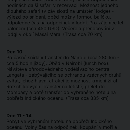
hodinách další safari v rezervaci. Možnost jednoho
dlouhého safari (v závislosti na umístění lodge) -
výjezd po snídani, oběd možný formou balíčku,
odpoledne čas na odpočinek v lodgí. Pro zájemce let
balonem (cca 450 USD). Večeře a přenocování v
lodgi v okolí Masai Mara. (Trasa cca 70 km)
Den 10
Po časné snídani transfer do Nairobi (cca 280 km -
cca 5 hodin jízdy). Oběd v Nairobi (lunch box).
Návštěva přírodovědného vzdělávacího centra
Langata - zabývajícího se ochranou vzácných druhů
zvířat, jehož hlavní atrakcí je možnost krmení žiraf
Rotschildových. Transfer na letiště, přelet do
Mombasy a poté transfer do vybraného hotelu na
pobřeží Indického oceánu. (Trasa cca 335 km)
Den 11 - 14
Pobyt ve vybraném hotelu na pobřeží Indického
oceánu. Volný čas na odpočinek, koupání v moři a