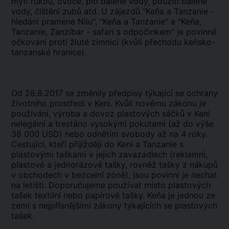
mytí rukou, ovoce, pití balené vody, použití balené
vody, čištění zubů atd. U zájezdů "Keňa a Tanzanie -
hledání pramene Nilu", "Keňa a Tanzanie" a "Keňa,
Tanzanie, Zanzibar - safari s odpočinkem" je povinné
očkování proti žluté zimnici (kvůli přechodu keňsko-
tanzanské hranice).
Od 28.8.2017 se změnily předpisy týkající se ochrany
životního prostředí v Keni. Kvůli novému zákonu je
používání, výroba a dovoz plastových sáčků v Keni
nelegální a trestáno vysokými pokutami (až do výše
38 000 USD) nebo odnětím svobody až na 4 roky.
Cestující, kteří přijíždějí do Keni a Tanzanie s
plastovými taškami v jejich zavazadlech (reklamní,
plastové a jednorázové tašky, rovněž tašky z nákupů
v obchodech v bezcelní zóně), jsou povinni je nechat
na letišti. Doporučujeme používat místo plastových
tašek textilní nebo papírové tašky. Keňa je jednou ze
zemí s nejpřísnějšími zákony týkajících se plastových
tašek.