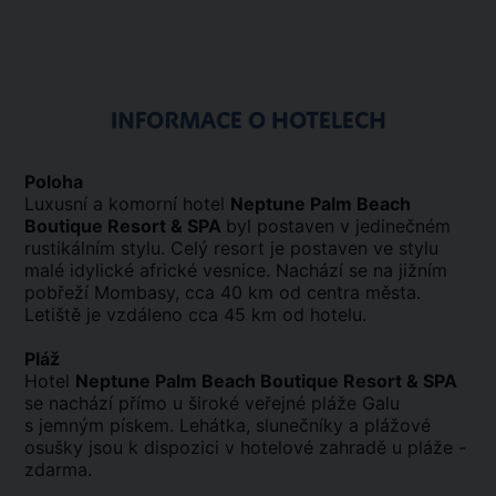
INFORMACE O HOTELECH
Poloha
Luxusní a komorní hotel
Neptune Palm Beach
Boutique Resort & SPA
byl postaven v jedinečném
rustikálním stylu. Celý resort je postaven ve stylu
malé idylické africké vesnice. Nachází se na jižním
pobřeží Mombasy, cca 40 km od centra města.
Letiště je vzdáleno cca 45 km od hotelu.
Pláž
Hotel
Neptune Palm Beach Boutique Resort & SPA
se nachází přímo u široké veřejné pláže Galu
s jemným pískem. Lehátka, slunečníky a plážové
osušky jsou k dispozici v hotelové zahradě u pláže -
zdarma.