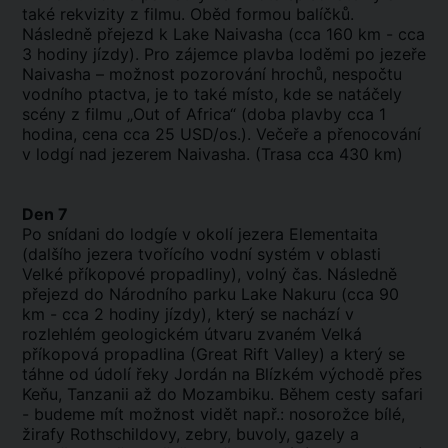
také rekvizity z filmu. Oběd formou balíčků.
Následně přejezd k Lake Naivasha (cca 160 km - cca
3 hodiny jízdy). Pro zájemce plavba loděmi po jezeře
Naivasha – možnost pozorování hrochů, nespočtu
vodního ptactva, je to také místo, kde se natáčely
scény z filmu „Out of Africa“ (doba plavby cca 1
hodina, cena cca 25 USD/os.). Večeře a přenocování
v lodgí nad jezerem Naivasha. (Trasa cca 430 km)
Den 7
Po snídani do lodgíe v okolí jezera Elementaita
(dalšího jezera tvořícího vodní systém v oblasti
Velké příkopové propadliny), volný čas. Následně
přejezd do Národního parku Lake Nakuru (cca 90
km - cca 2 hodiny jízdy), který se nachází v
rozlehlém geologickém útvaru zvaném Velká
příkopová propadlina (Great Rift Valley) a který se
táhne od údolí řeky Jordán na Blízkém východě přes
Keňu, Tanzanii až do Mozambiku. Během cesty safari
- budeme mít možnost vidět např.: nosorožce bílé,
žirafy Rothschildovy, zebry, buvoly, gazely a