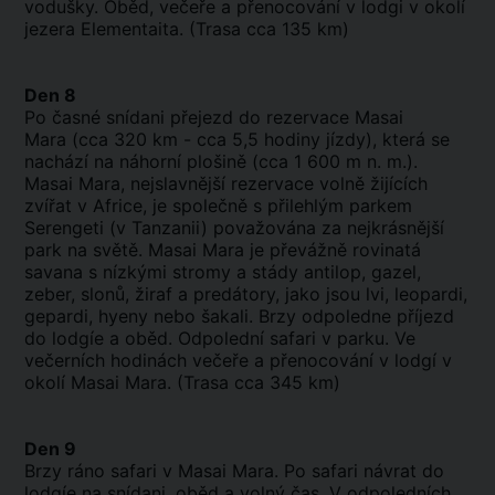
vodušky. Oběd, večeře a přenocování v lodgi v okolí
jezera Elementaita. (Trasa cca 135 km)
Den 8
Po časné snídani přejezd do rezervace Masai
Mara (cca 320 km - cca 5,5 hodiny jízdy), která se
nachází na náhorní plošině (cca 1 600 m n. m.).
Masai Mara, nejslavnější rezervace volně žijících
zvířat v Africe, je společně s přilehlým parkem
Serengeti (v Tanzanii) považována za nejkrásnější
park na světě. Masai Mara je převážně rovinatá
savana s nízkými stromy a stády antilop, gazel,
zeber, slonů, žiraf a predátory, jako jsou lvi, leopardi,
gepardi, hyeny nebo šakali. Brzy odpoledne příjezd
do lodgíe a oběd. Odpolední safari v parku. Ve
večerních hodinách večeře a přenocování v lodgí v
okolí Masai Mara. (Trasa cca 345 km)
Den 9
Brzy ráno safari v Masai Mara. Po safari návrat do
lodgíe na snídani, oběd a volný čas. V odpoledních