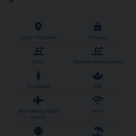
Egypt - Hurghada
Pobytový
Bazén
Bazén se sladkou vodou
Pro dospělé
SPA
Blízko letiště, krátký
Wi-Fi
transfer