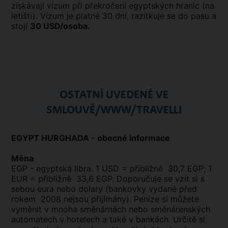
získávají vízum při překročení egyptských hranic (na
letišti). Vízum je platné 30 dní, razítkuje se do pasu a
stojí
30 USD/osoba.
OSTATNÍ UVEDENÉ VE
SMLOUVĚ/WWW/TRAVELLI
EGYPT HURGHADA - obecné informace
Měna
EGP - egyptská libra. 1 USD = přibližně 30,7 EGP; 1
EUR = přibližně 33,6 EGP. Doporučuje se vzít si s
sebou eura nebo dolary (bankovky vydané před
rokem 2008 nejsou přijímány). Peníze si můžete
vyměnit v mnoha směnárnách nebo směnárenských
automatech v hotelech a také v bankách. Určitě si