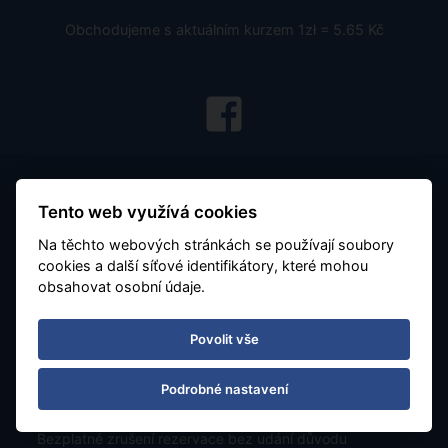
Pobočka Ostrava
Nádražní 142/20
702 00 Ostrava, Moravská Ostrava
Tento web využívá cookies
Otevírací doba
Na těchto webových stránkách se používají soubory
cookies a další síťové identifikátory, které mohou
Po - Pá 08:30 - 16:30
obsahovat osobní údaje.
Číslo účtu:
7677799901 / 5500
Povolit vše
Obchodujeme s aktuálním kurzem 1zł = 5.65 Kč
Podrobné nastavení