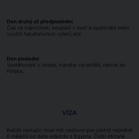
Den druhý až předposlední
Čas na odpočinek, koupání v moři a opalování nebo
využití fakultativních výletů atd.
Den poslední
Vystěhování z hotelu, transfer na letiště, návrat do
Polska.
VÍZA
Každý cestující musí mít cestovní pas platný nejméně
6 měsíců od data odjezdu z Egypta. Čeští občané