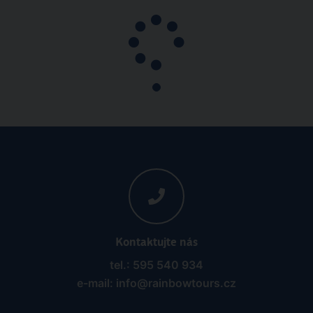
Pobytový
Egypt
All Inclusive
Letecky
Jaz Aquamarine
01.11.2026 - 08.11.2026
(
8
)
od 33 660 Kč | sleva 30%