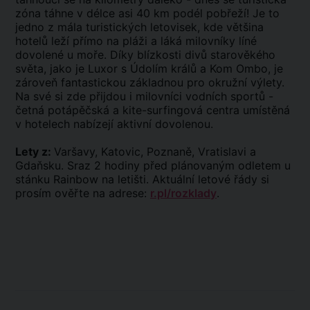
zóna táhne v délce asi 40 km podél pobřeží! Je to
jedno z mála turistických letovisek, kde většina
hotelů leží přímo na pláži a láká milovníky líné
dovolené u moře. Díky blízkosti divů starověkého
světa, jako je Luxor s Údolím králů a Kom Ombo, je
zároveň fantastickou základnou pro okružní výlety.
Na své si zde přijdou i milovníci vodních sportů -
četná potápěčská a kite-surfingová centra umístěná
v hotelech nabízejí aktivní dovolenou.
Lety z:
Varšavy, Katovic, Poznaně, Vratislavi a
Gdaňsku. Sraz 2 hodiny před plánovaným odletem u
stánku Rainbow na letišti. Aktuální letové řády si
prosím ověřte na adrese:
r.pl/rozklady
.