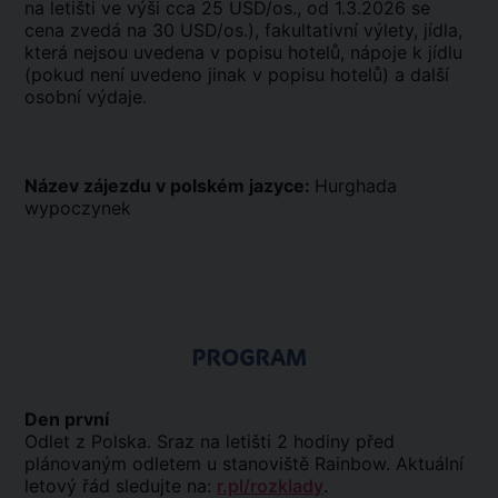
na letišti ve výši cca 25 USD/os., od 1.3.2026 se
cena zvedá na 30 USD/os.), fakultativní výlety, jídla,
která nejsou uvedena v popisu hotelů, nápoje k jídlu
(pokud není uvedeno jinak v popisu hotelů) a další
osobní výdaje.
Název zájezdu v polském jazyce:
Hurghada
wypoczynek
PROGRAM
Den první
Odlet z Polska. Sraz na letišti 2 hodiny před
plánovaným odletem u stanoviště Rainbow. Aktuální
letový řád sledujte na:
r.pl/rozklady
.