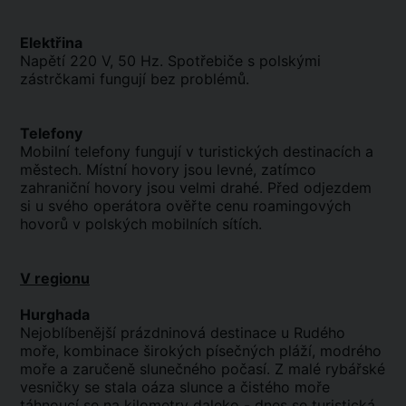
Elektřina
Napětí 220 V, 50 Hz. Spotřebiče s polskými
zástrčkami fungují bez problémů.
Telefony
Mobilní telefony fungují v turistických destinacích a
městech. Místní hovory jsou levné, zatímco
zahraniční hovory jsou velmi drahé. Před odjezdem
si u svého operátora ověřte cenu roamingových
hovorů v polských mobilních sítích.
V regionu
Hurghada
Nejoblíbenější prázdninová destinace u Rudého
moře, kombinace širokých písečných pláží, modrého
moře a zaručeně slunečného počasí. Z malé rybářské
vesničky se stala oáza slunce a čistého moře
táhnoucí se na kilometry daleko - dnes se turistická