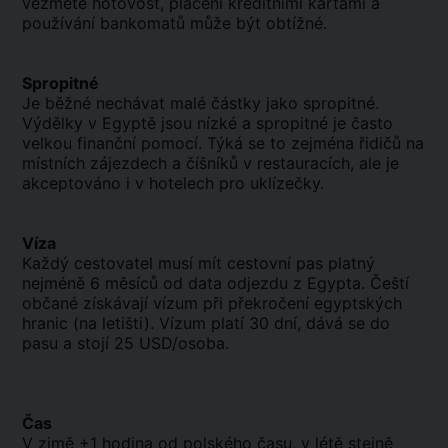
vezměte hotovost, placení kreditními kartami a
používání bankomatů může být obtížné.
Spropitné
Je běžné nechávat malé částky jako spropitné.
Výdělky v Egyptě jsou nízké a spropitné je často
velkou finanční pomocí. Týká se to zejména řidičů na
místních zájezdech a číšníků v restauracích, ale je
akceptováno i v hotelech pro uklízečky.
Víza
Každý cestovatel musí mít cestovní pas platný
nejméně 6 měsíců od data odjezdu z Egypta. Čeští
občané získávají vízum při překročení egyptských
hranic (na letišti). Vízum platí 30 dní, dává se do
pasu a stojí 25 USD/osoba.
Čas
V zimě +1 hodina od polského času, v létě stejně