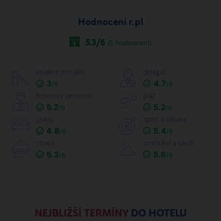
Hodnocení r.pl
5.3
/6
(
5
hodnocení)
atrakce pro děti
delegát
3
4.7
/6
/6
hotelový personál
pláž
5.2
5.2
/6
/6
pokoj
sport a zábava
4.8
5.4
/6
/6
strava
umístění a okolí
5.3
5.6
/6
/6
NEJBLIŽŠÍ TERMÍNY
DO HOTELU