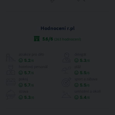
Hodnocení r.pl
5.6
/6
(
263
hodnocení)
atrakce pro děti
delegát
5.2
5.3
/6
/6
hotelový personál
pláž
5.7
5.5
/6
/6
pokoj
sport a zábava
5.7
5.5
/6
/6
strava
umístění a okolí
5.3
5.4
/6
/6