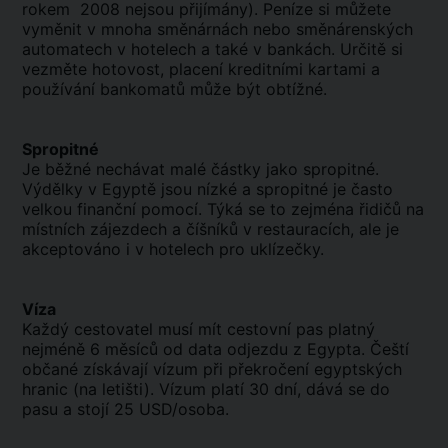
rokem 2008 nejsou přijímány). Peníze si můžete
vyměnit v mnoha směnárnách nebo směnárenských
automatech v hotelech a také v bankách. Určitě si
vezměte hotovost, placení kreditními kartami a
používání bankomatů může být obtížné.
Spropitné
Je běžné nechávat malé částky jako spropitné.
Výdělky v Egyptě jsou nízké a spropitné je často
velkou finanční pomocí. Týká se to zejména řidičů na
místních zájezdech a číšníků v restauracích, ale je
akceptováno i v hotelech pro uklízečky.
Víza
Každý cestovatel musí mít cestovní pas platný
nejméně 6 měsíců od data odjezdu z Egypta. Čeští
občané získávají vízum při překročení egyptských
hranic (na letišti). Vízum platí 30 dní, dává se do
pasu a stojí 25 USD/osoba.