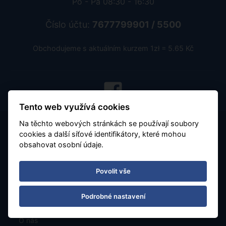
Po - Pá 08:30 - 16:30
Číslo účtu:
7677799901 / 5500
Obchodujeme s aktuálním kurzem 1zł = 5.65 Kč
Tento web využívá cookies
Na těchto webových stránkách se používají soubory
cookies a další síťové identifikátory, které mohou
obsahovat osobní údaje.
Povolit vše
Všeobecné podmínky
Podrobné nastavení
Důležité - čtěte
O nás