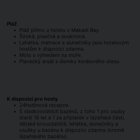
Pláž
Pláž přímo u hotelu v Makadi Bay.
Široká, písečná a soukromá.
Lehátka, matrace a slunečníky jsou hotelovým
hostům k dispozici zdarma.
Molo s výhledem na moře.
Plavecký areál s úlomky korálového útesu.
K dispozici pro hosty
24hodinová recepce.
5 sladkovodních bazénů, z toho 1 pro osoby
starší 16 let a 1 za příplatek v lázeňské části,
dětské brouzdaliště; lehátka, slunečníky a
osušky u bazénu k dispozici zdarma (kromě
lázeňského bazénu).