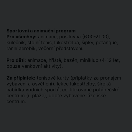
Sportovní a animační program
Pro všechny:
animace, posilovna (6.00-21.00),
kulečník, stolní tenis, lukostřelba, šipky, petanque,
ranní aerobik, večerní představení.
Pro děti:
animace, hřiště, bazén, miniklub (4-12 let,
pouze venkovní aktivity).
Za příplatek:
tenisové kurty (příplatky za pronájem
vybavení a osvětlení), lekce lukostřelby, široká
nabídka vodních sportů, certifikované potápěčské
centrum (u pláže), dobře vybavené lázeňské
centrum.