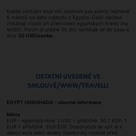
Každý cestující musí mít cestovní pas platný nejméně
6 měsíců od data odjezdu z Egypta. Čeští občané
získávají vízum při překročení egyptských hranic (na
letišti). Vízum je platné 30 dní, razítkuje se do pasu a
stojí
30 USD/osoba.
OSTATNÍ UVEDENÉ VE
SMLOUVĚ/WWW/TRAVELLI
EGYPT HURGHADA - obecné informace
Měna
EGP - egyptská libra. 1 USD = přibližně 30,7 EGP; 1
EUR = přibližně 33,6 EGP. Doporučuje se vzít si s
sebou eura nebo dolary (bankovky vydané před