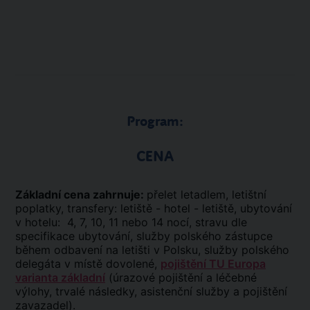
Program:
CENA
Základní cena zahrnuje:
přelet letadlem, letištní
poplatky, transfery: letiště - hotel - letiště, ubytování
v hotelu: 4, 7, 10, 11 nebo 14 nocí, stravu dle
specifikace ubytování, služby polského zástupce
během odbavení na letišti v Polsku, služby polského
delegáta v místě dovolené,
pojištění TU Europa
varianta základní
(úrazové pojištění a léčebné
výlohy, trvalé následky, asistenční služby a pojištění
zavazadel).