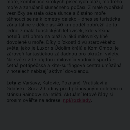
moře, kombinace širokých písečných pláží, modrého
moře a zaručeně slunečného počasí. Z malé rybářské
vesničky se stala oáza slunce a čistého moře
táhnoucí se na kilometry daleko - dnes se turistická
zóna táhne v délce asi 40 km podél pobřeží! Je to
jedno z mála turistických letovisek, kde většina
hotelů leží přímo na pláži a láká milovníky líné
dovolené u moře. Díky blízkosti divů starověkého
světa, jako je Luxor s Údolím králů a Kom Ombo, je
zároveň fantastickou základnou pro okružní výlety.
Na své si zde přijdou i milovníci vodních sportů -
četná potápěčská a kite-surfingová centra umístěná
v hotelech nabízejí aktivní dovolenou.
Lety z:
Varšavy, Katovic, Poznaně, Vratislavi a
Gdaňsku. Sraz 2 hodiny před plánovaným odletem u
stánku Rainbow na letišti. Aktuální letové řády si
prosím ověřte na adrese:
r.pl/rozklady
.