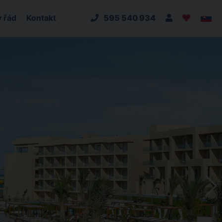
 řád
Kontakt
595 540 934