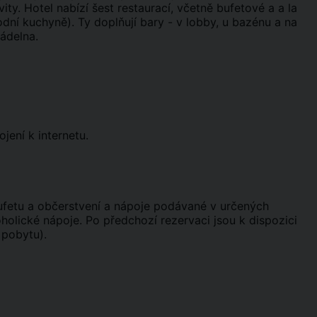
y. Hotel nabízí šest restaurací, včetně bufetové a a la
odní kuchyně). Ty doplňují bary - v lobby, u bazénu a na
rádelna.
jení k internetu.
bufetu a občerstvení a nápoje podávané v určených
holické nápoje. Po předchozí rezervaci jsou k dispozici
 pobytu).