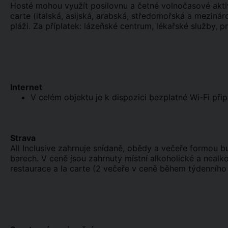
Hosté mohou využít posilovnu a četné volnočasové aktivit
carte (italská, asijská, arabská, středomořská a mezinár
pláži. Za příplatek: lázeňské centrum, lékařské služby, p
Internet
V celém objektu je k dispozici bezplatné Wi-Fi připo
Strava
All Inclusive zahrnuje snídaně, obědy a večeře formou 
barech. V ceně jsou zahrnuty místní alkoholické a nealko
restaurace a la carte (2 večeře v ceně během týdenního