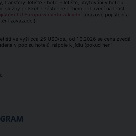
, transfery: letiště - hotel - letiště, ubytování v hotelu:
ání, služby polského zástupce během odbavení na letišti
jištění TU Europa varianta základní
(úrazové pojištění a
štění zavazadel).
letišti ve výši cca 25 USD/os., od 1.3.2026 se cena zvedá
vedena v popisu hotelů, nápoje k jídlu (pokud není
k
OGRAM