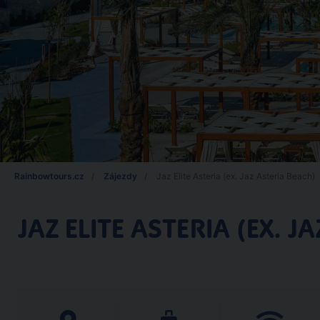
Rainbowtours.cz
Zájezdy
Jaz Elite Asteria (ex. Jaz Asteria Beach)
JAZ ELITE ASTERIA (EX. J