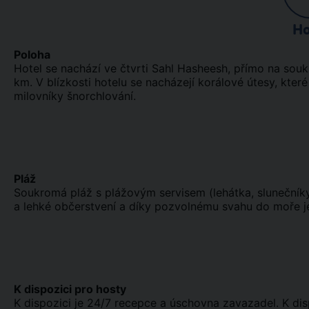
Ho
Poloha
Hotel se nachází ve čtvrti Sahl Hasheesh, přímo na souk
km. V blízkosti hotelu se nacházejí korálové útesy, které
milovníky šnorchlování.
Pláž
Soukromá pláž s plážovým servisem (lehátka, slunečník
a lehké občerstvení a díky pozvolnému svahu do moře je
K dispozici pro hosty
K dispozici je 24/7 recepce a úschovna zavazadel. K dis