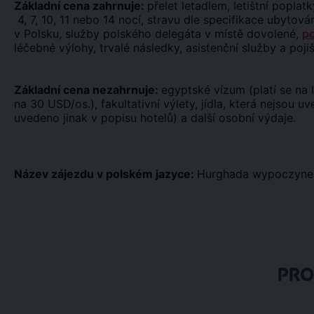
Základní cena zahrnuje:
přelet letadlem, letištní poplatky
4, 7, 10, 11 nebo 14 nocí, stravu dle specifikace ubytov
v Polsku, služby polského delegáta v místě dovolené,
po
léčebné výlohy, trvalé následky, asistenční služby a poji
Základní cena nezahrnuje:
egyptské vízum (platí se na 
na 30 USD/os.), fakultativní výlety, jídla, která nejsou u
uvedeno jinak v popisu hotelů) a další osobní výdaje.
Název zájezdu v polském jazyce:
Hurghada wypoczyne
PR