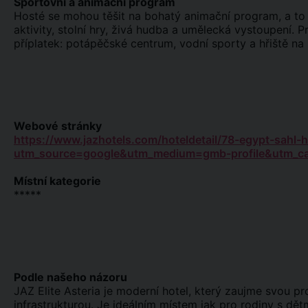
Sportovní a animační program
Hosté se mohou těšit na bohatý animační program, a to j
aktivity, stolní hry, živá hudba a umělecká vystoupení. Pr
příplatek: potápěčské centrum, vodní sporty a hřiště na 
Webové stránky
https://www.jazhotels.com/hoteldetail/78-egypt-sahl-h
utm_source=google&utm_medium=gmb-profile&utm_cam
Místní kategorie
*****
Podle našeho názoru
JAZ Elite Asteria je moderní hotel, který zaujme svou p
infrastrukturou. Je ideálním místem jak pro rodiny s dětm