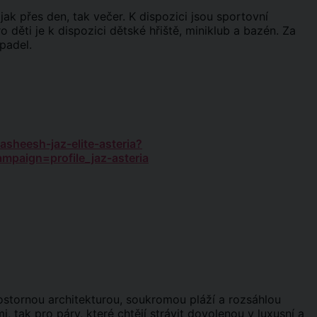
ak přes den, tak večer. K dispozici jsou sportovní
o děti je k dispozici dětské hřiště, miniklub a bazén. Za
padel.
asheesh-jaz-elite-asteria?
paign=profile_jaz-asteria
rostornou architekturou, soukromou pláží a rozsáhlou
i, tak pro páry, které chtějí strávit dovolenou v luxusní a