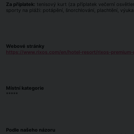
Za příplatek:
tenisový kurt (za příplatek večerní osvětlen
sporty na pláži: potápění, šnorchlování, plachtění, výuka
Webové stránky
https://www.rixos.com/en/hotel-resort/rixos-premium-
Místní kategorie
*****
Podle našeho názoru