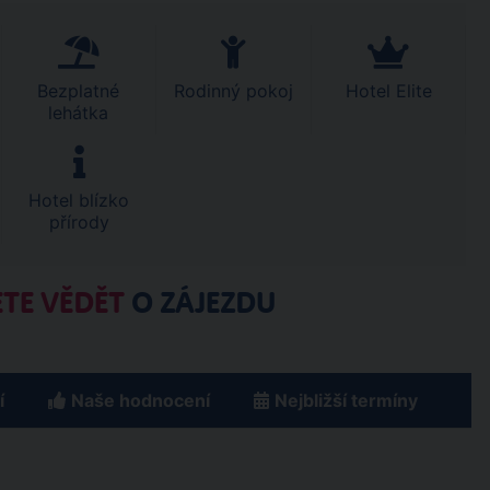
Bezplatné
Rodinný pokoj
Hotel Elite
lehátka
Hotel blízko
přírody
TE VĚDĚT
O ZÁJEZDU
í
Naše hodnocení
Nejbližší termíny