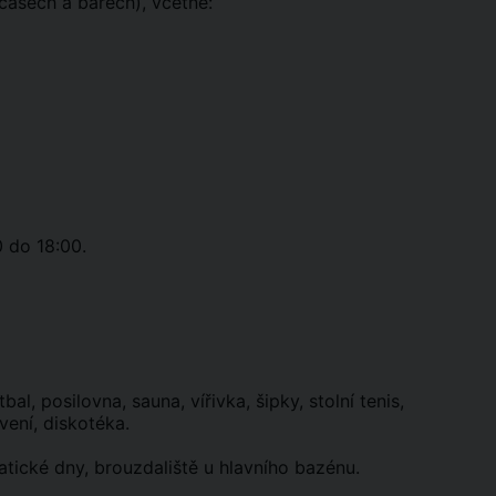
časech a barech), včetně:
 do 18:00.
bal, posilovna, sauna, vířivka, šipky, stolní tenis,
vení, diskotéka.
matické dny, brouzdaliště u hlavního bazénu.