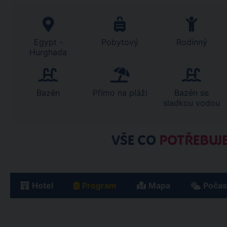
Egypt -
Pobytový
Rodinný
Hurghada
Bazén
Přímo na pláži
Bazén se
sladkou vodou
VŠE CO
POTŘEBUJE
Hotel
Program
Mapa
Počas