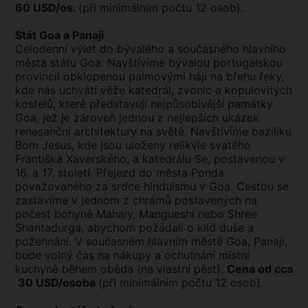
60 USD/os.
(při minimálním počtu 12 osob).
Stát Goa a Panaji
Celodenní výlet do bývalého a současného hlavního
města státu Goa. Navštívíme bývalou portugalskou
provincii obklopenou palmovými háji na břehu řeky,
kde nás uchvátí věže katedrál, zvonic a kopulovitých
kostelů, které představují nejpůsobivější památky
Goa, jež je zároveň jednou z nejlepších ukázek
renesanční architektury na světě. Navštívíme baziliku
Bom Jesus, kde jsou uloženy relikvie svatého
Františka Xaverského, a katedrálu Se, postavenou v
16. a 17. století. Přejezd do města Ponda
považovaného za srdce hinduismu v Goa. Cestou se
zastavíme v jednom z chrámů postavených na
počest bohyně Mahaly, Mangueshi nebo Shree
Shantadurga, abychom požádali o klid duše a
požehnání. V současném hlavním městě Goa, Panaji,
bude volný čas na nákupy a ochutnání místní
kuchyně během oběda (na vlastní pěst).
Cena od cca
30 USD/osoba
(při minimálním počtu 12 osob).