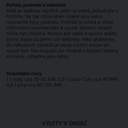
Počasí, podnebí a oblečení
Indie je sedmou největší zemí na světě, pokud jde o
rozlohu. Na tak obrovském území jsou velmi
rozmanité typy podnebí. Pobřeží je horké a vlhké.
Vnitrozemí kontinentální a suché. Severní oblastl
může být chladná. Mohou být teplé tropické deště,
proto doporučujeme vzít deštníky nebo pláštěnky.
Do některých objektů je vstup možný pouze po
vyzutí bot. Nevstupujte do chrámů s holými rameny
a koleny, užitečné jsou šátky.
Orientační ceny
1 l vody cca 15-30 INR; 0,5 l Coca-Coly cca 40 INR;
0,6 l piva cca 60-150 INR.
VÝLETY V OKOLÍ