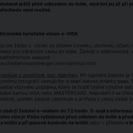
bstarat ještě před odjezdem do Indie, obdržet jej až při p
 přechodu není možné.
ektronické turistické vízum e-VISA
ou lze žádat o vízum za účelem turistiky, obchodu, účasti 
 nebo pro zdravotní cestu do Indie. Žádost o elektronické 
rostřednictvím webové
ps://indianvisaonline.gov.in/evisa/tvoa.html
.
yplňuje v angličtině, bez diakritiky
. Při vyplnění žádosti je 
ystému fotografii cestujícího a sken datové stránky pasu. 
platba vízového poplatku, který se hradí online výlučně de
latební kartou VISA nebo MASTERCARD. Nepodaří-li se třikr
tečnit, systém žádost zablokuje a je třeba ji celou zadat z
 obdrží žadatel e-mailem do 72 hodin
.
E-mail s informací
kého víza je třeba vytisknout před odletem do Indie a před
 letišti a při pasové kontrole na letišti
nebo v přístavu
v I