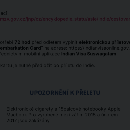
mací
/mzv.gov.cz/jnp/cz/encyklopedie_statu/asie/indie/cestovan
potřebí
72 hod
před odletem vyplnit
elektronickou příletov
isembarkation Card“
na adrese:
https://indianvisaonline.gov.
řednictvím mobilní aplikace
Indian Visa Suswagatam
.
kartu je nutné předložit po příletu do Indie.
UPOZORNĚNÍ K PŘELETU
Elektronické cigarety a 15palcové notebooky Apple
Macbook Pro vyrobené mezi zářím 2015 a únorem
2017 jsou zakázány.