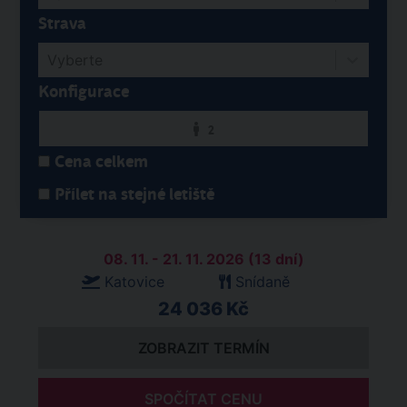
Strava
Vyberte
Konfigurace
2
Cena celkem
Přílet na stejné letiště
08. 11. - 21. 11. 2026 (13 dní)
Katovice
Snídaně
24 036 Kč
ZOBRAZIT TERMÍN
SPOČÍTAT CENU