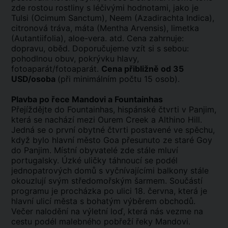
zde rostou rostliny s léčivými hodnotami, jako je
Tulsi (Ocimum Sanctum), Neem (Azadirachta Indica),
citronová tráva, máta (Mentha Arvensis), limetka
(Autantiifolia), aloe-vera. atd. Cena zahrnuje:
dopravu, oběd. Doporučujeme vzít si s sebou:
pohodlnou obuv, pokrývku hlavy,
fotoaparát/fotoaparát.
Cena přibližně od 35
USD/osoba
(při minimálním počtu 15 osob).
Plavba po řece Mandovi a Fountainhas
Přejíždějte do Fountainhas, hispánské čtvrti v Panjim,
která se nachází mezi Ourem Creek a Althino Hill.
Jedná se o první obytné čtvrti postavené ve spěchu,
když bylo hlavní město Goa přesunuto ze staré Goy
do Panjim. Místní obyvatelé zde stále mluví
portugalsky. Úzké uličky táhnoucí se podél
jednopatrových domů s vyčnívajícími balkony stále
okouzlují svým středomořským šarmem. Součástí
programu je procházka po ulici 18. června, která je
hlavní ulicí města s bohatým výběrem obchodů.
Večer nalodění na výletní loď, která nás vezme na
cestu podél malebného pobřeží řeky Mandovi.