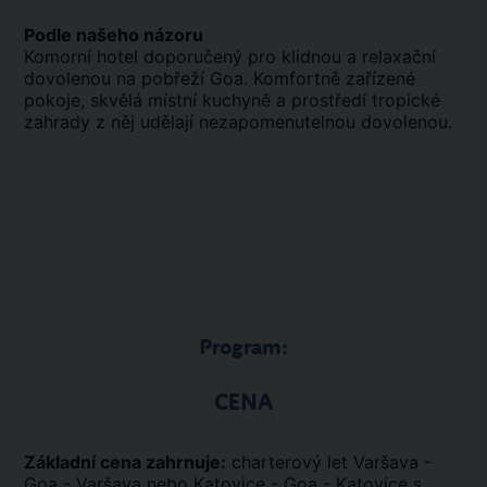
Podle našeho názoru
Komorní hotel doporučený pro klidnou a relaxační
dovolenou na pobřeží Goa. Komfortně zařízené
pokoje, skvělá místní kuchyně a prostředí tropické
zahrady z něj udělají nezapomenutelnou dovolenou.
Program:
CENA
Základní cena zahrnuje:
charterový let Varšava -
Goa - Varšava nebo Katovice - Goa - Katovice s