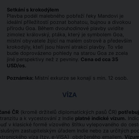
Setkání s krokodýlem
Plavba podél malebného pobřeží řeky Mandovi je
ideální příležitostí poznat bohatou, bujnou a divokou
přírodu Goa. Během dvouhodinové plavby uvidíte
zimolez královský, ptáka, který je symbolem Goa,
místní obyvatele žijící na malém ostrově a především
krokodýly, kteří jsou hlavní atrakcí plavby. To vše
bude doprovázeno pohledy na starou Goa ze zcela
jiné perspektivy než z pevniny.
Cena od cca 35
USD/os.
Poznámka:
Místní exkurze se konají s min. 12 osob.
VÍZA
bčané ČR
(kromě držitelů diplomatických pasů ČR)
potřebuj
 tranzitu a k vycestování z Indie
platné indické vízum.
Indi
 buď v klasické formě vízového štítku vylepovaného do ces
íslušným zastupitelským úřadem Indie nebo za určitých po
ktronického víza (tzv. e-VISA) obdrženého emailem.
Vízum