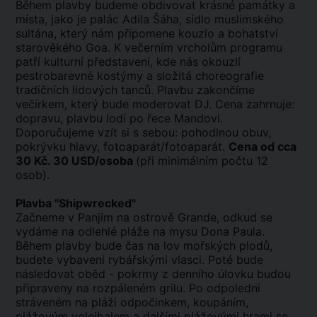
Během plavby budeme obdivovat krásné památky a
místa, jako je palác Adila Šáha, sídlo muslimského
sultána, který nám připomene kouzlo a bohatství
starověkého Goa. K večerním vrcholům programu
patří kulturní představení, kde nás okouzlí
pestrobarevné kostýmy a složitá choreografie
tradičních lidových tanců. Plavbu zakončíme
večírkem, který bude moderovat DJ. Cena zahrnuje:
dopravu, plavbu lodí po řece Mandovi.
Doporučujeme vzít si s sebou: pohodlnou obuv,
pokrývku hlavy, fotoaparát/fotoaparát.
Cena od cca
30 Kč. 30 USD/osoba
(při minimálním počtu 12
osob).
Plavba "Shipwrecked"
Začneme v Panjim na ostrově Grande, odkud se
vydáme na odlehlé pláže na mysu Dona Paula.
Během plavby bude čas na lov mořských plodů,
budete vybaveni rybářskými vlasci. Poté bude
následovat oběd - pokrmy z denního úlovku budou
připraveny na rozpáleném grilu. Po odpoledni
stráveném na pláži odpočinkem, koupáním,
plážovým volejbalem a dalšími plážovými hrami se