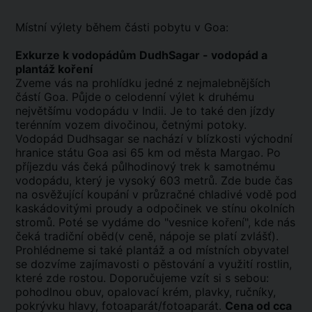
Místní výlety během části pobytu v Goa:
Exkurze k vodopádům DudhSagar - vodopád a
plantáž koření
Zveme vás na prohlídku jedné z nejmalebnějších
částí Goa. Půjde o celodenní výlet k druhému
největšímu vodopádu v Indii. Je to také den jízdy
terénním vozem divočinou, četnými potoky.
Vodopád Dudhsagar se nachází v blízkosti východní
hranice státu Goa asi 65 km od města Margao. Po
příjezdu vás čeká půlhodinový trek k samotnému
vodopádu, který je vysoký 603 metrů. Zde bude čas
na osvěžující koupání v průzračné chladivé vodě pod
kaskádovitými proudy a odpočinek ve stínu okolních
stromů. Poté se vydáme do "vesnice koření", kde nás
čeká tradiční oběd(v ceně, nápoje se platí zvlášť).
Prohlédneme si také plantáž a od místních obyvatel
se dozvíme zajímavosti o pěstování a využití rostlin,
které zde rostou. Doporučujeme vzít si s sebou:
pohodlnou obuv, opalovací krém, plavky, ručníky,
pokrývku hlavy, fotoaparát/fotoaparát.
Cena od cca