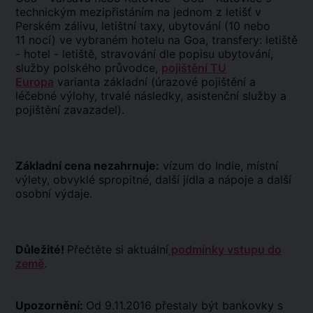
technickým mezipřistáním na jednom z letišť v
Perském zálivu, letištní taxy, ubytování (10 nebo
11 nocí) ve vybraném hotelu na Goa, transfery: letiště
- hotel - letiště, stravování dle popisu ubytování,
služby polského průvodce,
pojištění TU
Europa
varianta základní (úrazové pojištění a
léčebné výlohy, trvalé následky, asistenční služby a
pojištění zavazadel).
Základní cena nezahrnuje:
vízum do Indie, místní
výlety, obvyklé spropitné, další jídla a nápoje a další
osobní výdaje.
Důležité!
Přečtěte si aktuální
podmínky vstupu do
země
.
Upozornění:
Od 9.11.2016 přestaly být bankovky s