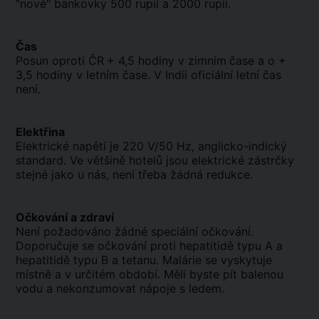
"nové" bankovky 500 rupií a 2000 rupií.
Čas
Posun oproti ČR
+ 4,5 hodiny v zimním
čase a o +
3,5 hodiny v letním čase. V Indii oficiální letní čas
není.
Elektřina
Elektrické napětí je 220 V/50 Hz, anglicko-indický
standard. Ve většině hotelů jsou elektrické zástrčky
stejné jako u nás, není třeba žádná redukce.
Očkování a zdraví
Není požadováno žádné speciální očkování.
Doporučuje se očkování proti hepatitidě typu A a
hepatitidě typu B a tetanu. Malárie se vyskytuje
místně a v určitém období. Měli byste pít balenou
vodu a nekonzumovat nápoje s ledem.