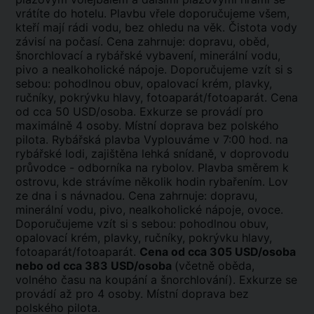
vrátíte do hotelu. Plavbu vřele doporučujeme všem,
kteří mají rádi vodu, bez ohledu na věk. Čistota vody
závisí na počasí. Cena zahrnuje: dopravu, oběd,
šnorchlovací a rybářské vybavení, minerální vodu,
pivo a nealkoholické nápoje. Doporučujeme vzít si s
sebou: pohodlnou obuv, opalovací krém, plavky,
ručníky, pokrývku hlavy, fotoaparát/fotoaparát. Cena
od cca 50 USD/osoba. Exkurze se provádí pro
maximálně 4 osoby. Místní doprava bez polského
pilota. Rybářská plavba Vyplouváme v 7:00 hod. na
rybářské lodi, zajištěna lehká snídaně, v doprovodu
průvodce - odborníka na rybolov. Plavba směrem k
ostrovu, kde strávíme několik hodin rybařením. Lov
ze dna i s návnadou. Cena zahrnuje: dopravu,
minerální vodu, pivo, nealkoholické nápoje, ovoce.
Doporučujeme vzít si s sebou: pohodlnou obuv,
opalovací krém, plavky, ručníky, pokrývku hlavy,
fotoaparát/fotoaparát.
Cena od cca 305 USD/osoba
nebo od cca 383 USD/osoba
(včetně oběda,
volného času na koupání a šnorchlování). Exkurze se
provádí až pro 4 osoby. Místní doprava bez
polského pilota.