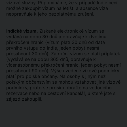
vízové služby. Připomínáme, že v případě Indie není
možné zakoupit vízum na letišti a absence víza
neopravňuje k jeho bezplatnému zrušení.
Indické vízum.
Získané elektronické vízum se
vydává na dobu 30 dnů a opravňuje k dvojímu
překročení hranic (vízum platí 30 dnů od data
prvního vstupu do Indie, jeden pobyt nesmí
přesáhnout 30 dnů). Za roční vízum se platí příplatek
(vydává se na dobu 365 dnů, opravňuje k
vícenásobnému překročení hranic, jeden pobyt nesmí
přesáhnout 90 dnů). Výše uvedené vízové podmínky
platí pro polské občany. Na osoby s jiným než
polským občanstvím se mohou vztahovat jiné vízové
podmínky, proto se prosím obraťte na vedoucího
rezervace nebo na cestovní kancelář, u které jste si
zájezd zakoupili.