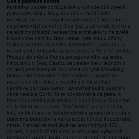
Goa a plantáže koření
Prohlídka bývalé portugalské provincie obklopené
palmovými háji u řeky, kde nás uchvátí věže
katedrál, zvonic a kopulovitých kostelů, které tvoří
nejpůsobivější památky Goa, jež je zároveň jedním z
nejlepších příkladů renesanční architektury na světě.
Navštívíme baziliku Bom Jesus, kde jsou uloženy
relikvie svatého Františka Xaverského, katedrálu a
kostel svatého Kajetána, postavené v 16. a 17. století.
Přejezd do města Ponda považovaného za srdce
hinduismu v Goa. Cestou se zastavíme v jednom z
chrámů postavených na počest bohyně Mahalasy,
Mangueshi nebo Shree Shantadurga, abychom
požádali o klid duše a požehnání. Následuje
návštěva plantáže koření uprostřed bujné zeleně v
okolí vesnice Curti. Ta je považována za jednu z
hlavních turistických atrakcí v okolí Pondy. Dozvíme
se, k čemu se používá různé koření a jaké neduhy
léčí, vychutnáme si bohatý oběd v goanském stylu a
objevíme bohatství a velkolepost tohoto kouzelného
místa. Plantáž se rozkládá na úctyhodných 130
akrech, z nichž až 60 akrů je věnováno výhradně
pěstování koření, bylin, ovoce a stromů. Kromě toho