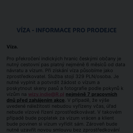
VÍZA - INFORMACE PRO PRODEJCE
Víza.
Pro překročení indických hranic českými občany je
nutný cestovní pas platný nejméně 6 měsíců od data
návratu a vízum. Při získání víza působíme jako
zprostředkovatel. Služba stojí 329 PLN/osoba. Je
nutné vyplnit a potvrdit žádost o vízum a
poskytnout skeny pasů a fotografie podle pokynů k
vízům na
wizy.indie@R.pl
nejméně 7 pracovních
dnů před zahájením akce
. V případě, že výše
uvedené náležitosti nebudou vyřízeny včas, úřad
nebude vízové řízení zprostředkovávat. V takovém
případě bude poplatek za vízum vrácen a klient
bude povinen si vízum vyřídit sám. Zároveň bude
nutné uzavřít novou smlouvu bez zprostředkování