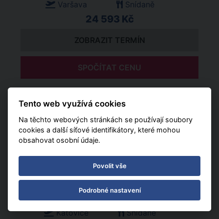
Varšava
Snídaně
24 593 Kč
ZOBRAZIT TERMÍN
SPOČÍTAT CENU
31. 01. - 13. 02. 2027 (13 dní)
Tento web využívá cookies
Katovice
Snídaně
Na těchto webových stránkách se používají soubory
23 751 Kč
cookies a další síťové identifikátory, které mohou
obsahovat osobní údaje.
ZOBRAZIT TERMÍN
Povolit vše
SPOČÍTAT CENU
Podrobné nastavení
11. 02. - 23. 02. 2027 (12 dní)
Katovice
Snídaně