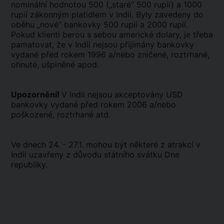
nominální hodnotou 500 („staré“ 500 rupií) a 1000
rupií zákonným platidlem v Indii. Byly zavedeny do
oběhu „nové“ bankovky 500 rupií a 2000 rupií.
Pokud klienti berou s sebou americké dolary, je třeba
pamatovat, že v Indii nejsou přijímány bankovky
vydané před rokem 1996 a/nebo zničené, roztrhané,
ohnuté, ušpiněné apod.
Upozornění!
V Indii nejsou akceptovány USD
bankovky vydané před rokem 2006 a/nebo
poškozené, roztrhané atd.
Ve dnech 24. - 27.1. mohou být některé z atrakcí v
Indii uzavřeny z důvodu státního svátku Dne
republiky.