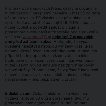
Pro překročení indických hranic českými občany je
nutný cestovní pas platný nejméně 6 měsíců od data
návratu a vízum. Při získání víza působíme jako
zprostředkovatel. Služba stojí 329 PLN/osoba. Je
nutné vyplnit a potvrdit žádost o vízum a
poskytnout skeny pasů a fotografie podle pokynů k
vízům na
wizy.indie@R.pl
nejméně 7 pracovních
dnů před zahájením akce
. V případě, že výše
uvedené náležitosti nebudou vyřízeny včas, úřad
nebude vízové řízení zprostředkovávat. V takovém
případě bude poplatek za vízum vrácen a klient
bude povinen si vízum vyřídit sám. Zároveň bude
nutné uzavřít novou smlouvu bez zprostředkování
vízové služby. Připomínáme, že v případě Indie není
možné zakoupit vízum na letišti a absence víza
neopravňuje k jeho bezplatnému zrušení.
Indické vízum.
Získané elektronické vízum se
vydává na dobu 30 dnů a opravňuje k dvojímu
překročení hranic (vízum platí 30 dnů od data