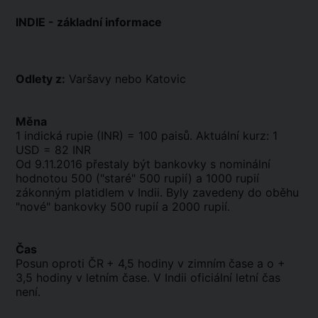
INDIE - základní informace
Odlety z:
Varšavy nebo Katovic
Měna
1 indická rupie (INR) = 100 paisů. Aktuální kurz: 1
USD = 82 INR
Od 9.11.2016 přestaly být bankovky s nominální
hodnotou 500 ("staré" 500 rupií) a 1000 rupií
zákonným platidlem v Indii. Byly zavedeny do oběhu
"nové" bankovky 500 rupií a 2000 rupií.
Čas
Posun oproti ČR
+ 4,5 hodiny v zimním
čase a o +
3,5 hodiny v letním čase. V Indii oficiální letní čas
není.