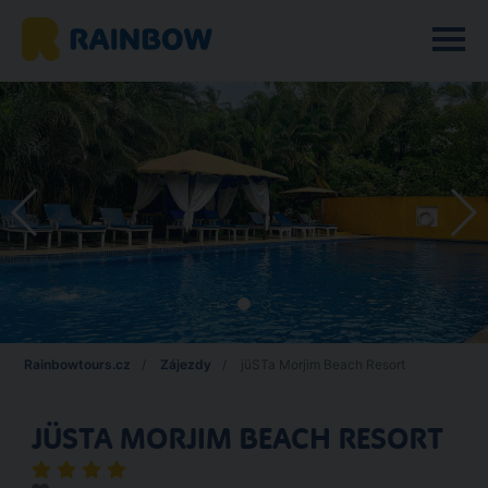
Rainbowtours.cz
Zájezdy
jüSTa Morjim Beach Resort
JÜSTA MORJIM BEACH RESORT