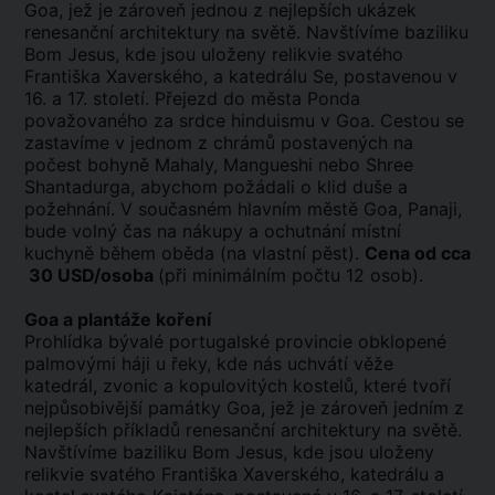
Goa, jež je zároveň jednou z nejlepších ukázek
renesanční architektury na světě. Navštívíme baziliku
Bom Jesus, kde jsou uloženy relikvie svatého
Františka Xaverského, a katedrálu Se, postavenou v
16. a 17. století. Přejezd do města Ponda
považovaného za srdce hinduismu v Goa. Cestou se
zastavíme v jednom z chrámů postavených na
počest bohyně Mahaly, Mangueshi nebo Shree
Shantadurga, abychom požádali o klid duše a
požehnání. V současném hlavním městě Goa, Panaji,
bude volný čas na nákupy a ochutnání místní
kuchyně během oběda (na vlastní pěst).
Cena od cca
30 USD/osoba
(při minimálním počtu 12 osob).
Goa a plantáže koření
Prohlídka bývalé portugalské provincie obklopené
palmovými háji u řeky, kde nás uchvátí věže
katedrál, zvonic a kopulovitých kostelů, které tvoří
nejpůsobivější památky Goa, jež je zároveň jedním z
nejlepších příkladů renesanční architektury na světě.
Navštívíme baziliku Bom Jesus, kde jsou uloženy
relikvie svatého Františka Xaverského, katedrálu a