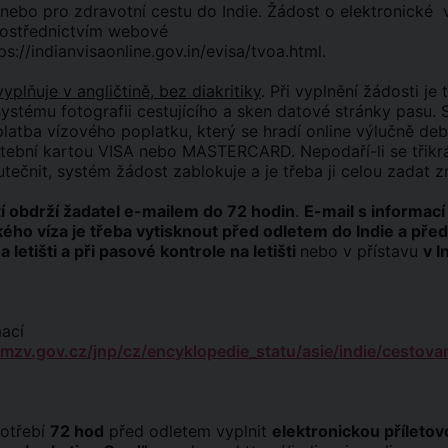
 nebo pro zdravotní cestu do Indie. Žádost o elektronické 
rostřednictvím webové
ps://indianvisaonline.gov.in/evisa/tvoa.html
.
yplňuje v angličtině, bez diakritiky
. Při vyplnění žádosti je 
ystému fotografii cestujícího a sken datové stránky pasu. 
platba vízového poplatku, který se hradí online výlučně de
latební kartou VISA nebo MASTERCARD. Nepodaří-li se třikr
tečnit, systém žádost zablokuje a je třeba ji celou zadat z
 obdrží žadatel e-mailem do 72 hodin
.
E-mail s informací
kého víza je třeba vytisknout před odletem do Indie a před
 letišti a při pasové kontrole na letišti
nebo v přístavu
v I
mací
/mzv.gov.cz/jnp/cz/encyklopedie_statu/asie/indie/cestovan
potřebí
72 hod
před odletem vyplnit
elektronickou příletov