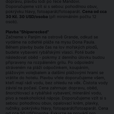
dopravu, plavbu lodí po řece Mandovi.
Doporučujeme vzít si s sebou: pohodlnou obuv,
pokrývku hlavy, fotoaparát/fotoaparát.
Cena od cca
30 Kč. 30 USD/osoba
(při minimálním počtu 12
osob).
Plavba "Shipwrecked"
Začneme v Panjim na ostrově Grande, odkud se
vydáme na odlehlé pláže na mysu Dona Paula.
Během plavby bude čas na lov mořských plodů,
budete vybaveni rybářskými vlasci. Poté bude
následovat oběd - pokrmy z denního úlovku budou
připraveny na rozpáleném grilu. Po odpoledni
stráveném na pláži odpočinkem, koupáním,
plážovým volejbalem a dalšími plážovými hrami se
vrátíte do hotelu. Plavbu vřele doporučujeme všem,
kteří mají rádi vodu, bez ohledu na věk. Čistota vody
závisí na počasí. Cena zahrnuje: dopravu, oběd,
šnorchlovací a rybářské vybavení, minerální vodu,
pivo a nealkoholické nápoje. Doporučujeme vzít si s
sebou: pohodlnou obuv, opalovací krém, plavky,
ručníky, pokrývku hlavy, fotoaparát/fotoaparát. Cena
od cca 50 USD/osoba. Exkurze se provádí pro