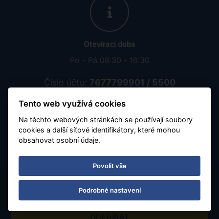
Otevírací doba
Po - Pá 08:30 - 16:30
Číslo účtu:
7677799901 / 5500
Tento web využívá cookies
Obchodujeme s aktuálním kurzem 1zł = 5.65 Kč
Na těchto webových stránkách se používají soubory
cookies a další síťové identifikátory, které mohou
obsahovat osobní údaje.
Povolit vše
Podrobné nastavení