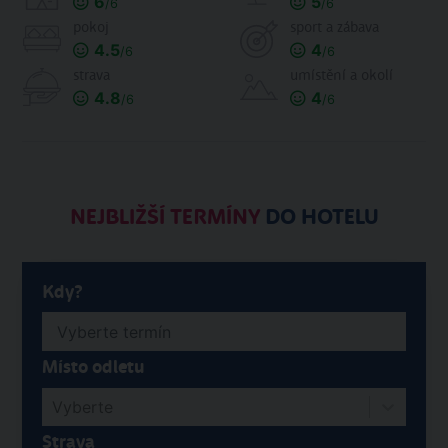
6
5
/6
/6
pokoj
sport a zábava
4.5
4
/6
/6
strava
umístění a okolí
4.8
4
/6
/6
NEJBLIŽŠÍ TERMÍNY
DO HOTELU
Kdy?
Místo odletu
Vyberte
Strava