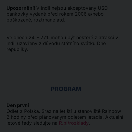
Upozornění!
V Indii nejsou akceptovány USD
bankovky vydané před rokem 2006 a/nebo
poškozené, roztrhané atd.
Ve dnech 24. - 27.1. mohou být některé z atrakcí v
Indii uzavřeny z důvodu státního svátku Dne
republiky.
PROGRAM
Den první
Odlet z Polska. Sraz na letišti u stanoviště Rainbow
2 hodiny před plánovaným odletem letadla. Aktuální
letové řády sledujte na
R.pl/rozklady
.