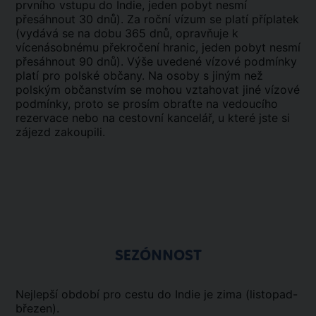
prvního vstupu do Indie, jeden pobyt nesmí
přesáhnout 30 dnů). Za roční vízum se platí příplatek
(vydává se na dobu 365 dnů, opravňuje k
vícenásobnému překročení hranic, jeden pobyt nesmí
přesáhnout 90 dnů). Výše uvedené vízové podmínky
platí pro polské občany. Na osoby s jiným než
polským občanstvím se mohou vztahovat jiné vízové
podmínky, proto se prosím obraťte na vedoucího
rezervace nebo na cestovní kancelář, u které jste si
zájezd zakoupili.
SEZÓNNOST
Nejlepší období pro cestu do Indie je zima (listopad-
březen).