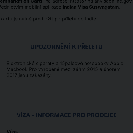
isembarkation Card“
na adrese:
https://indianvisaonline.gov.
řednictvím mobilní aplikace
Indian Visa Suswagatam
.
kartu je nutné předložit po příletu do Indie.
UPOZORNĚNÍ K PŘELETU
Elektronické cigarety a 15palcové notebooky Apple
Macbook Pro vyrobené mezi zářím 2015 a únorem
2017 jsou zakázány.
VÍZA - INFORMACE PRO PRODEJCE
Víza.