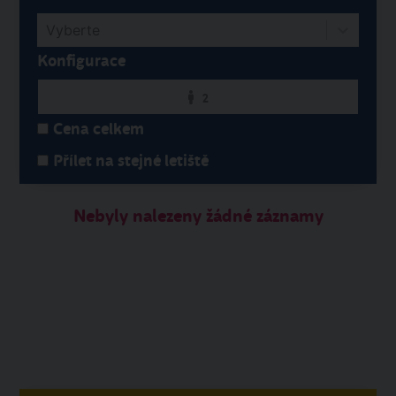
Vyberte
Konfigurace
2
Cena celkem
Přílet na stejné letiště
Nebyly nalezeny žádné záznamy