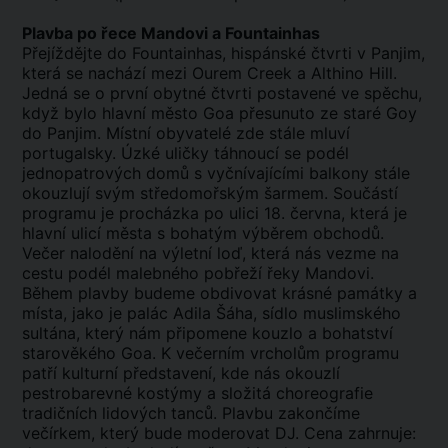
Plavba po řece Mandovi a Fountainhas
Přejíždějte do Fountainhas, hispánské čtvrti v Panjim,
která se nachází mezi Ourem Creek a Althino Hill.
Jedná se o první obytné čtvrti postavené ve spěchu,
když bylo hlavní město Goa přesunuto ze staré Goy
do Panjim. Místní obyvatelé zde stále mluví
portugalsky. Úzké uličky táhnoucí se podél
jednopatrových domů s vyčnívajícími balkony stále
okouzlují svým středomořským šarmem. Součástí
programu je procházka po ulici 18. června, která je
hlavní ulicí města s bohatým výběrem obchodů.
Večer nalodění na výletní loď, která nás vezme na
cestu podél malebného pobřeží řeky Mandovi.
Během plavby budeme obdivovat krásné památky a
místa, jako je palác Adila Šáha, sídlo muslimského
sultána, který nám připomene kouzlo a bohatství
starověkého Goa. K večerním vrcholům programu
patří kulturní představení, kde nás okouzlí
pestrobarevné kostýmy a složitá choreografie
tradičních lidových tanců. Plavbu zakončíme
večírkem, který bude moderovat DJ. Cena zahrnuje: