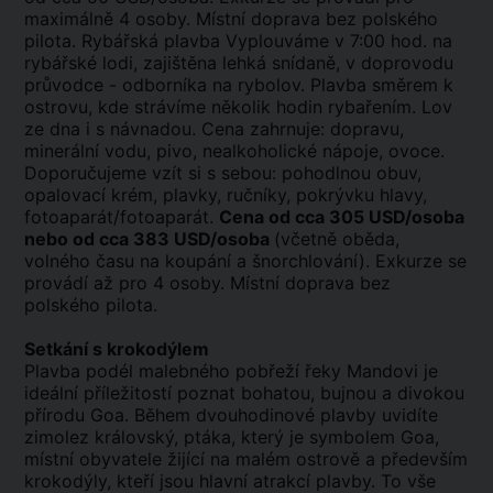
maximálně 4 osoby. Místní doprava bez polského
pilota. Rybářská plavba Vyplouváme v 7:00 hod. na
rybářské lodi, zajištěna lehká snídaně, v doprovodu
průvodce - odborníka na rybolov. Plavba směrem k
ostrovu, kde strávíme několik hodin rybařením. Lov
ze dna i s návnadou. Cena zahrnuje: dopravu,
minerální vodu, pivo, nealkoholické nápoje, ovoce.
Doporučujeme vzít si s sebou: pohodlnou obuv,
opalovací krém, plavky, ručníky, pokrývku hlavy,
fotoaparát/fotoaparát.
Cena od cca 305 USD/osoba
nebo od cca 383 USD/osoba
(včetně oběda,
volného času na koupání a šnorchlování). Exkurze se
provádí až pro 4 osoby. Místní doprava bez
polského pilota.
Setkání s krokodýlem
Plavba podél malebného pobřeží řeky Mandovi je
ideální příležitostí poznat bohatou, bujnou a divokou
přírodu Goa. Během dvouhodinové plavby uvidíte
zimolez královský, ptáka, který je symbolem Goa,
místní obyvatele žijící na malém ostrově a především
krokodýly, kteří jsou hlavní atrakcí plavby. To vše