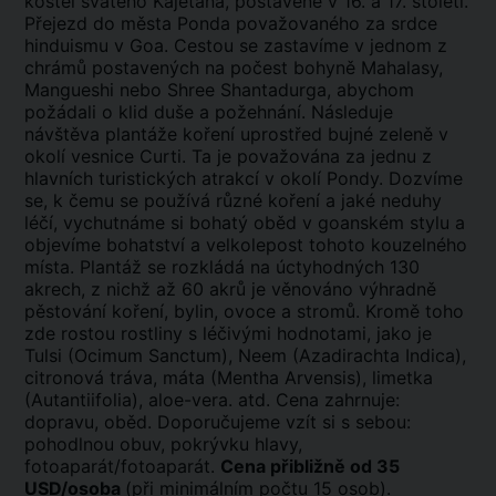
kostel svatého Kajetána, postavené v 16. a 17. století.
Přejezd do města Ponda považovaného za srdce
hinduismu v Goa. Cestou se zastavíme v jednom z
chrámů postavených na počest bohyně Mahalasy,
Mangueshi nebo Shree Shantadurga, abychom
požádali o klid duše a požehnání. Následuje
návštěva plantáže koření uprostřed bujné zeleně v
okolí vesnice Curti. Ta je považována za jednu z
hlavních turistických atrakcí v okolí Pondy. Dozvíme
se, k čemu se používá různé koření a jaké neduhy
léčí, vychutnáme si bohatý oběd v goanském stylu a
objevíme bohatství a velkolepost tohoto kouzelného
místa. Plantáž se rozkládá na úctyhodných 130
akrech, z nichž až 60 akrů je věnováno výhradně
pěstování koření, bylin, ovoce a stromů. Kromě toho
zde rostou rostliny s léčivými hodnotami, jako je
Tulsi (Ocimum Sanctum), Neem (Azadirachta Indica),
citronová tráva, máta (Mentha Arvensis), limetka
(Autantiifolia), aloe-vera. atd. Cena zahrnuje:
dopravu, oběd. Doporučujeme vzít si s sebou:
pohodlnou obuv, pokrývku hlavy,
fotoaparát/fotoaparát.
Cena přibližně od 35
USD/osoba
(při minimálním počtu 15 osob).