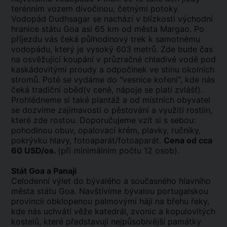
terénním vozem divočinou, četnými potoky.
Vodopád Dudhsagar se nachází v blízkosti východní
hranice státu Goa asi 65 km od města Margao. Po
příjezdu vás čeká půlhodinový trek k samotnému
vodopádu, který je vysoký 603 metrů. Zde bude čas
na osvěžující koupání v průzračné chladivé vodě pod
kaskádovitými proudy a odpočinek ve stínu okolních
stromů. Poté se vydáme do "vesnice koření", kde nás
čeká tradiční oběd(v ceně, nápoje se platí zvlášť).
Prohlédneme si také plantáž a od místních obyvatel
se dozvíme zajímavosti o pěstování a využití rostlin,
které zde rostou. Doporučujeme vzít si s sebou:
pohodlnou obuv, opalovací krém, plavky, ručníky,
pokrývku hlavy, fotoaparát/fotoaparát.
Cena od cca
60 USD/os.
(při minimálním počtu 12 osob).
Stát Goa a Panaji
Celodenní výlet do bývalého a současného hlavního
města státu Goa. Navštívíme bývalou portugalskou
provincii obklopenou palmovými háji na břehu řeky,
kde nás uchvátí věže katedrál, zvonic a kopulovitých
kostelů, které představují nejpůsobivější památky