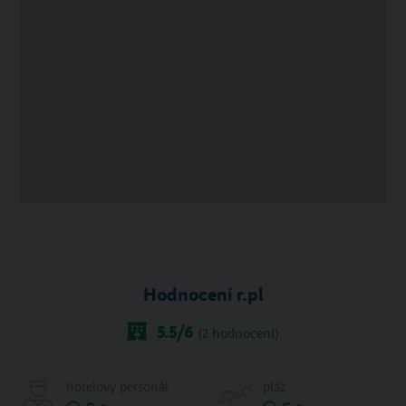
Hodnocení r.pl
5.5
/6
(
2
hodnocení)
hotelový personál
pláž