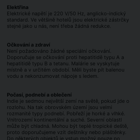
Elektřina
Elektrické napětí je 220 V/50 Hz, anglicko-indický
standard. Ve většině hotelů jsou elektrické zástrčky
stejné jako u nás, není třeba žádná redukce.
Očkování a zdraví
Není požadováno žádné speciální očkování.
Doporučuje se očkování proti hepatitidě typu A a
hepatitidě typu B a tetanu. Malárie se vyskytuje
místně a v určitém období. Měli byste pít balenou
vodu a nekonzumovat nápoje s ledem.
Počasí, podnebí a oblečení
Indie je sedmou největší zemí na světě, pokud jde o
rozlohu. Na tak obrovském území jsou velmi
rozmanité typy podnebí. Pobřeží je horké a vlhké.
Vnitrozemí kontinentální a suché. Severní oblastl
může být chladná. Mohou být teplé tropické deště,
proto doporučujeme vzít deštníky nebo pláštěnky.
Do některých objektů je vstup možný pouze po