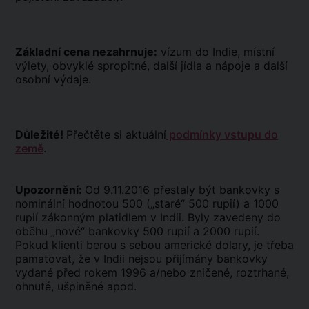
Základní cena nezahrnuje:
vízum do Indie, místní
výlety, obvyklé spropitné, další jídla a nápoje a další
osobní výdaje.
Důležité!
Přečtěte si aktuální
podmínky vstupu do
země
.
Upozornění:
Od 9.11.2016 přestaly být bankovky s
nominální hodnotou 500 („staré“ 500 rupií) a 1000
rupií zákonným platidlem v Indii. Byly zavedeny do
oběhu „nové“ bankovky 500 rupií a 2000 rupií.
Pokud klienti berou s sebou americké dolary, je třeba
pamatovat, že v Indii nejsou přijímány bankovky
vydané před rokem 1996 a/nebo zničené, roztrhané,
ohnuté, ušpiněné apod.