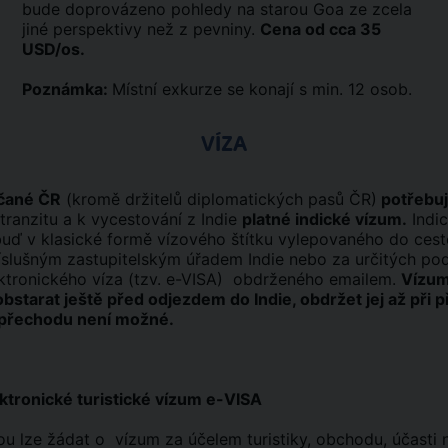
bude doprovázeno pohledy na starou Goa ze zcela
jiné perspektivy než z pevniny.
Cena od cca 35
USD/os.
Poznámka:
Místní exkurze se konají s min. 12 osob.
VÍZA
bčané ČR
(kromě držitelů diplomatických pasů ČR)
potřebuj
 tranzitu a k vycestování z Indie
platné indické vízum.
Indi
 buď v klasické formě vízového štítku vylepovaného do ces
íslušným zastupitelským úřadem Indie nebo za určitých po
ktronického víza (tzv. e-VISA) obdrženého emailem.
Vízum
bstarat ještě před odjezdem do Indie, obdržet jej až při p
 přechodu není možné.
ektronické turistické vízum e-VISA
ou lze žádat o vízum za účelem turistiky, obchodu, účasti 