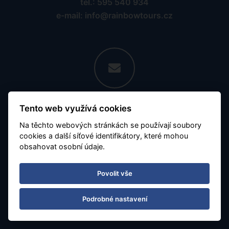
tel.: 595 540 934
e-mail: info@rainbowtours.cz
Pobočka Ostrava
Tento web využívá cookies
Nádražní 142/20
Na těchto webových stránkách se používají soubory
702 00 Ostrava, Moravská Ostrava
cookies a další síťové identifikátory, které mohou
obsahovat osobní údaje.
Povolit vše
Podrobné nastavení
Otevírací doba