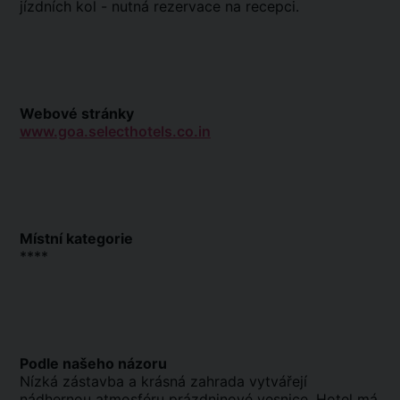
jízdních kol - nutná rezervace na recepci.
Webové stránky
www.goa.selecthotels.co.in
Místní kategorie
****
Podle našeho názoru
Nízká zástavba a krásná zahrada vytvářejí
nádhernou atmosféru prázdninové vesnice. Hotel má