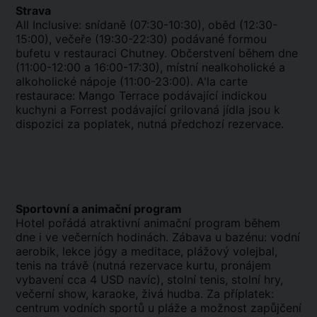
Strava
All Inclusive: snídaně (07:30-10:30), oběd (12:30-
15:00), večeře (19:30-22:30) podávané formou
bufetu v restauraci Chutney. Občerstvení během dne
(11:00-12:00 a 16:00-17:30), místní nealkoholické a
alkoholické nápoje (11:00-23:00). A'la carte
restaurace: Mango Terrace podávající indickou
kuchyni a Forrest podávající grilovaná jídla jsou k
dispozici za poplatek, nutná předchozí rezervace.
Sportovní a animační program
Hotel pořádá atraktivní animační program během
dne i ve večerních hodinách. Zábava u bazénu: vodní
aerobik, lekce jógy a meditace, plážový volejbal,
tenis na trávě (nutná rezervace kurtu, pronájem
vybavení cca 4 USD navíc), stolní tenis, stolní hry,
večerní show, karaoke, živá hudba. Za příplatek:
centrum vodních sportů u pláže a možnost zapůjčení