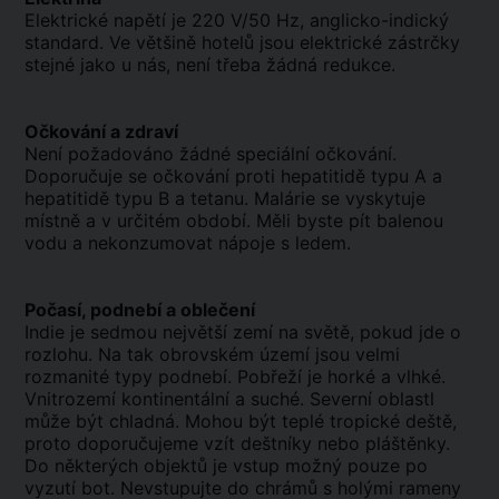
Elektrické napětí je 220 V/50 Hz, anglicko-indický
standard. Ve většině hotelů jsou elektrické zástrčky
stejné jako u nás, není třeba žádná redukce.
Očkování a zdraví
Není požadováno žádné speciální očkování.
Doporučuje se očkování proti hepatitidě typu A a
hepatitidě typu B a tetanu. Malárie se vyskytuje
místně a v určitém období. Měli byste pít balenou
vodu a nekonzumovat nápoje s ledem.
Počasí, podnebí a oblečení
Indie je sedmou největší zemí na světě, pokud jde o
rozlohu. Na tak obrovském území jsou velmi
rozmanité typy podnebí. Pobřeží je horké a vlhké.
Vnitrozemí kontinentální a suché. Severní oblastl
může být chladná. Mohou být teplé tropické deště,
proto doporučujeme vzít deštníky nebo pláštěnky.
Do některých objektů je vstup možný pouze po
vyzutí bot. Nevstupujte do chrámů s holými rameny