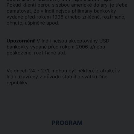
Pokud klienti berou s sebou americké dolary, je třeba
pamatovat, že v Indii nejsou přijímány bankovky
vydané před rokem 1996 a/nebo zničené, roztrhané,
ohnuté, ušpiněné apod.
Upozornění!
V Indii nejsou akceptovány USD
bankovky vydané před rokem 2006 a/nebo
poškozené, roztrhané atd.
Ve dnech 24. - 27.1. mohou být některé z atrakcí v
Indii uzavřeny z důvodu státního svátku Dne
republiky.
PROGRAM