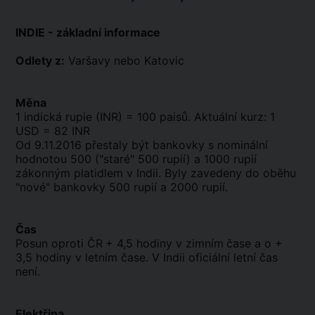
INDIE - základní informace
Odlety z:
Varšavy nebo Katovic
Měna
1 indická rupie (INR) = 100 paisů. Aktuální kurz: 1
USD = 82 INR
Od 9.11.2016 přestaly být bankovky s nominální
hodnotou 500 ("staré" 500 rupií) a 1000 rupií
zákonným platidlem v Indii. Byly zavedeny do oběhu
"nové" bankovky 500 rupií a 2000 rupií.
Čas
Posun oproti ČR
+ 4,5 hodiny v zimním
čase a o +
3,5 hodiny v letním čase. V Indii oficiální letní čas
není.
Elektřina