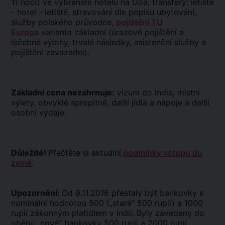
11 nocí) ve vybraném hotelu na Goa, transfery: letiště
- hotel - letiště, stravování dle popisu ubytování,
služby polského průvodce,
pojištění TU
Europa
varianta základní (úrazové pojištění a
léčebné výlohy, trvalé následky, asistenční služby a
pojištění zavazadel).
Základní cena nezahrnuje:
vízum do Indie, místní
výlety, obvyklé spropitné, další jídla a nápoje a další
osobní výdaje.
Důležité!
Přečtěte si aktuální
podmínky vstupu do
země
.
Upozornění:
Od 9.11.2016 přestaly být bankovky s
nominální hodnotou 500 („staré“ 500 rupií) a 1000
rupií zákonným platidlem v Indii. Byly zavedeny do
oběhu „nové“ bankovky 500 rupií a 2000 rupií.