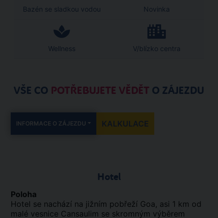
Bazén se sladkou vodou
Novinka
Wellness
V/blízko centra
VŠE CO
POTŘEBUJETE VĚDĚT
O ZÁJEZDU
KALKULACE
INFORMACE O ZÁJEZDU
Hotel
Poloha
Hotel se nachází na jižním pobřeží Goa, asi 1 km od
malé vesnice Cansaulim se skromným výběrem