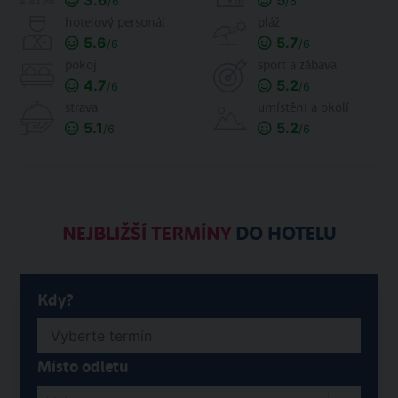
3.6
5
/6
/6
hotelový personál
pláž
5.6
5.7
/6
/6
pokoj
sport a zábava
4.7
5.2
/6
/6
strava
umístění a okolí
5.1
5.2
/6
/6
NEJBLIŽŠÍ TERMÍNY
DO HOTELU
Kdy?
Místo odletu