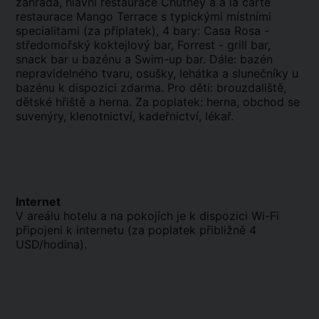
zahrada, hlavní restaurace Chutney a a la carte
restaurace Mango Terrace s typickými místními
specialitami (za příplatek), 4 bary: Casa Rosa -
středomořský koktejlový bar, Forrest - grill bar,
snack bar u bazénu a Swim-up bar. Dále: bazén
nepravidelného tvaru, osušky, lehátka a slunečníky u
bazénu k dispozici zdarma. Pro děti: brouzdaliště,
dětské hřiště a herna. Za poplatek: herna, obchod se
suvenýry, klenotnictví, kadeřnictví, lékař.
Internet
V areálu hotelu a na pokojích je k dispozici Wi-Fi
připojení k internetu (za poplatek přibližně 4
USD/hodina).