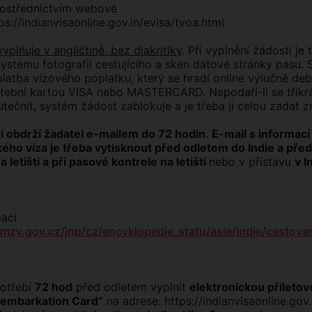
rostřednictvím webové
ps://indianvisaonline.gov.in/evisa/tvoa.html
.
yplňuje v angličtině, bez diakritiky
. Při vyplnění žádosti je 
ystému fotografii cestujícího a sken datové stránky pasu. 
platba vízového poplatku, který se hradí online výlučně de
latební kartou VISA nebo MASTERCARD. Nepodaří-li se třikr
tečnit, systém žádost zablokuje a je třeba ji celou zadat z
 obdrží žadatel e-mailem do 72 hodin
.
E-mail s informací
kého víza je třeba vytisknout před odletem do Indie a před
 letišti a při pasové kontrole na letišti
nebo v přístavu
v I
mací
/mzv.gov.cz/jnp/cz/encyklopedie_statu/asie/indie/cestovan
potřebí
72 hod
před odletem vyplnit
elektronickou příletov
isembarkation Card“
na adrese:
https://indianvisaonline.gov.