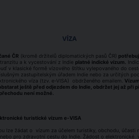
VÍZA
bčané ČR
(kromě držitelů diplomatických pasů ČR)
potřebuj
 tranzitu a k vycestování z Indie
platné indické vízum.
Indi
 buď v klasické formě vízového štítku vylepovaného do ces
íslušným zastupitelským úřadem Indie nebo za určitých po
ktronického víza (tzv. e-VISA) obdrženého emailem.
Vízum
bstarat ještě před odjezdem do Indie, obdržet jej až při p
 přechodu není možné.
ektronické turistické vízum e-VISA
ou lze žádat o vízum za účelem turistiky, obchodu, účasti 
 nebo pro zdravotní cestu do Indie. Žádost o elektronické 