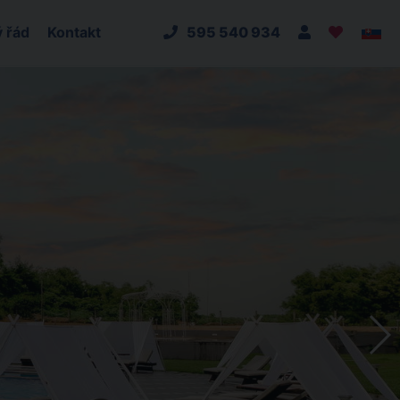
 řád
Kontakt
595 540 934