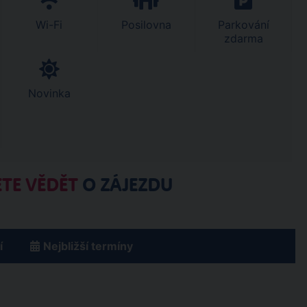
Wi-Fi
Posilovna
Parkování
zdarma
Novinka
TE VĚDĚT
O ZÁJEZDU
í
Nejbližší termíny