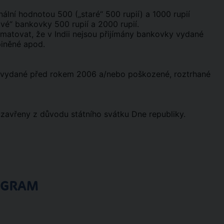
ální hodnotou 500 („staré“ 500 rupií) a 1000 rupií
vé“ bankovky 500 rupií a 2000 rupií.
amatovat, že v Indii nejsou přijímány bankovky vydané
piněné apod.
 vydané před rokem 2006 a/nebo poškozené, roztrhané
 uzavřeny z důvodu státního svátku Dne republiky.
OGRAM