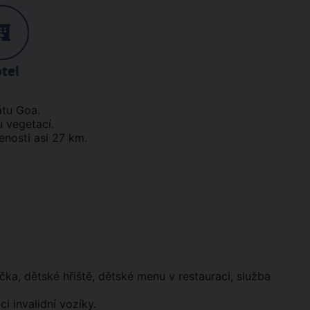
tel
átu Goa.
u vegetací.
enosti asi 27 km.
ička, dětské hřiště, dětské menu v restauraci, služba
i invalidní vozíky.