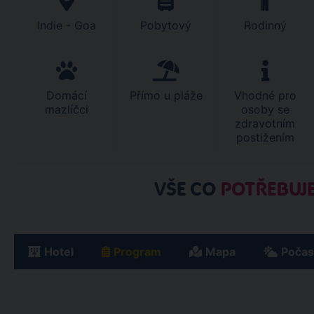
Indie - Goa
Pobytový
Rodinný
Domácí
Přímo u pláže
Vhodné pro
mazlíčci
osoby se
zdravotním
postižením
VŠE CO
POTŘEBUJE
Hotel
Program
Mapa
Počas