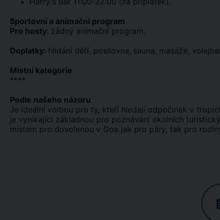
Harry's Bar 11:00-22:00 (za příplatek).
Sportovní a animační program
Pro hosty:
žádný animační program.
Doplatky:
hlídání dětí, posilovna,
sauna, masáže, volejbal
Místní kategorie
****
Podle našeho názoru
Je ideální volbou pro ty, kteří hledají odpočinek v trop
je vynikající základnou pro poznávání okolních turistick
místem pro dovolenou v Goa jak pro páry, tak pro rodin