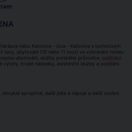
gram:
ENA
 Varšava nebo Katovice - Goa - Katovice s technickým
tní taxy, ubytování (10 nebo 11 nocí) ve vybraném hotelu
dle popisu ubytování, služby polského průvodce,
pojištění
 výlohy, trvalé následky, asistenční služby a pojištění
 obvyklé spropitné, další jídla a nápoje a další osobní
.