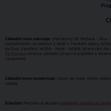
Pro
C
Základní cena zahrnuje:
charterový let Varšava - Goa -
mezipřistáním na jednom z letišť v Perském zálivu, letiš
na Goa, transfery: letiště - hotel - letiště, stravování 
TU Europa
varianta základní (úrazové pojištění a léčebné
zavazadel).
Základní cena nezahrnuje:
vízum do Indie, místní výlety,
výdaje.
Důležité!
Přečtěte si aktuální
podmínky vstupu do země