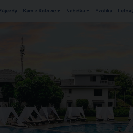
Zájezdy
Kam z Katovic
Nabídka
Exotika
Letový