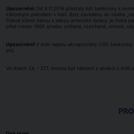
Upozornění:
Od 9.11.2016 přestaly být bankovky s nomin
zákonným platidlem v Indii. Byly zavedeny do oběhu „no
Pokud klienti berou s sebou americké dolary, je třeba p
před rokem 1996 a/nebo zničené, roztrhané, ohnuté, uš
Upozornění!
V Indii nejsou akceptovány USD bankovky
atd.
Ve dnech 24. - 27.1. mohou být některé z atrakcí v Indii
PR
Den první