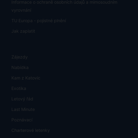
Exotika s Airbusem
Exotika Dreamlinerem
Karta stálého klienta
Figlokluby
Prohlášení o přístupnosti
Pojištění proti úpadku CK, koncese
Letiště a parkování
Informace o ochraně osobních údajů a mimosoudním
vyrovnání
TU Europa - pojistné plnění
Jak zaplatit