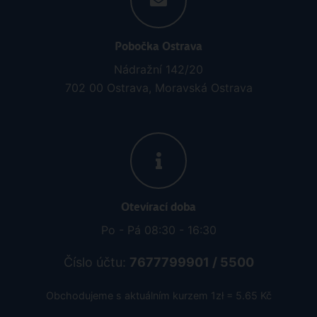
Kontaktujte nás
tel.: 595 540 934
e-mail: info@rainbowtours.cz
Pobočka Ostrava
Nádražní 142/20