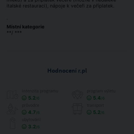
italské restauraci), nápoje k večeři za příplatek.
.
Místní kategorie
**/ ***
Hodnocení r.pl
intenzita programu
program výletu
5.2
5.4
/6
/6
průvodce
transport
4.7
5.2
/6
/6
ubytování
3.2
/6