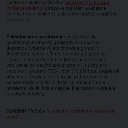
služby polského průvodce,
pojištění TU Europa
varianta základní
(úrazové pojištění a léčebné
výlohy, trvalé následky, asistenční služby a pojištění
zavazadel).
Základní cena nezahrnuje:
vstupenky do
navštívených objektů, přejezdy hromadnou
dopravou (včetně výletních lodí a gondol v
Benátkách, metra v Římě, trajektů a plaveb na
Capri), místní průvodce, náklady na rezervaci
vstupenek do navštívených atrakcí, služby pro
skupinu v systému TGS - cca 310 EUR/os. (poplatek
placený průvodci). Nezahrnuje pobytovou taxu -
celkem navíc cca 15 EUR/os. (platí se přímo v
hotelech), další jídla a nápoje, jiné osobní výdaje a
fakultativní výlety.
Důležité!
Přečtěte si
aktuální podmínky vstupu do
země
.