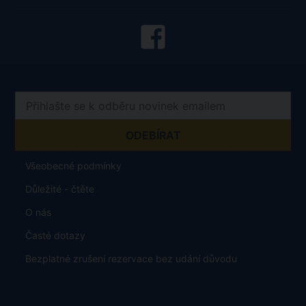
702 00 Ostrava, Moravská Ostrava
Otevírací doba
Po - Pá 08:30 - 16:30
Číslo účtu:
7677799901 / 5500
Obchodujeme s aktuálním kurzem 1zł = 5.65 Kč