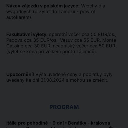
Název zájezdu v polském jazyce:
Włochy dla
wygodnych (przylot do Lamezii - powrót
autokarem)
Fakultativní výlety:
operetní večer cca 50 EUR/os.,
Padova cca 35 EUR/os., Vesuv cca 55 EUR, Monte
Cassino cca 30 EUR, neapolský večer cca 50 EUR
(výlet se koná při velkém počtu zájemců).
Upozornění!
Výše uvedené ceny a poplatky byly
uvedeny ke dni 31.08.2024 a mohou se změnit.
PROGRAM
Itálie pro pohodlné - 9 dní • Benátky - královna