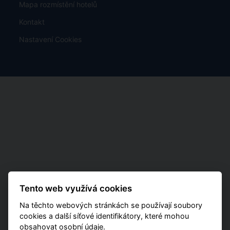
Zájezdy
Nabídka
Kam z Katovic
Exotika
Letový řád
Last Minute
Poznávací
Charterové letenky
Mapa rozmístění hotelů
Tento web využívá cookies
Kontakt
Na těchto webových stránkách se používají soubory
Nastavení Cookies
cookies a další síťové identifikátory, které mohou
obsahovat osobní údaje.