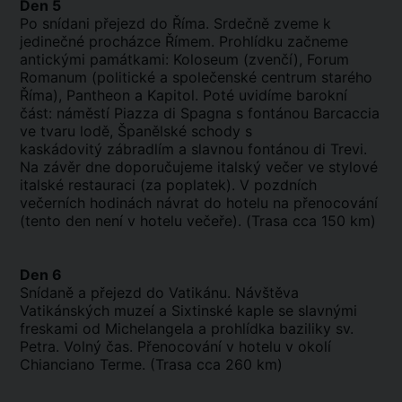
Den 5
Po snídani přejezd do Říma. Srdečně zveme k
jedinečné procházce Římem. Prohlídku začneme
antickými památkami: Koloseum (zvenčí), Forum
Romanum (politické a společenské centrum starého
Říma), Pantheon a Kapitol. Poté uvidíme barokní
část: náměstí Piazza di Spagna s fontánou Barcaccia
ve tvaru lodě, Španělské schody s
kaskádovitý zábradlím a slavnou fontánou di Trevi.
Na závěr dne doporučujeme italský večer ve stylové
italské restauraci (za poplatek). V pozdních
večerních hodinách návrat do hotelu na přenocování
(tento den není v hotelu večeře). (Trasa cca 150 km)
Den 6
Snídaně a přejezd do Vatikánu. Návštěva
Vatikánských muzeí a Sixtinské kaple se slavnými
freskami od Michelangela a prohlídka baziliky sv.
Petra. Volný čas. Přenocování v hotelu v okolí
Chianciano Terme. (Trasa cca 260 km)