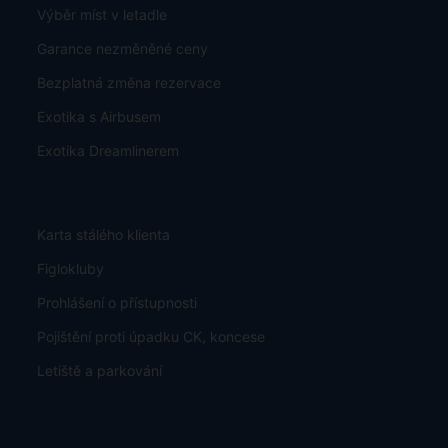
Všeobecné podmínky
Důležité - čtěte
O nás
Časté dotazy
Bezplatné zrušení rezervace bez udání důvodu
Výběr míst v letadle
Garance nezměněné ceny
Bezplatná změna rezervace