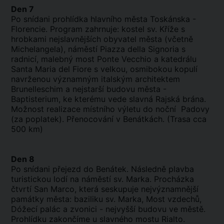
Den 7
Po snídani prohlídka hlavního města Toskánska -
Florencie. Program zahrnuje: kostel sv. Kříže s
hrobkami nejslavnějších obyvatel města (včetně
Michelangela), náměstí Piazza della Signoria s
radnicí, malebný most Ponte Vecchio a katedrálu
Santa Maria del Fiore s velkou, osmibokou kopulí
navrženou významným italským architektem
Brunelleschim a nejstarší budovu města -
Baptisterium, ke kterému vede slavná Rajská brána.
Možnost realizace místního výletu do noční Padovy
(za poplatek). Přenocování v Benátkách. (Trasa cca
500 km)
Den 8
Po snídani přejezd do Benátek. Následně plavba
turistickou lodí na náměstí sv. Marka. Procházka
čtvrtí San Marco, která seskupuje nejvýznamnější
památky města: baziliku sv. Marka, Most vzdechů,
Dóžecí palác a zvonici - nejvyšší budovu ve městě.
Prohlídku zakončíme u slavného mostu Rialto.