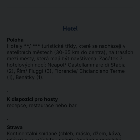
Hotel
Poloha
Hotely **/ *** turistické třídy, které se nacházejí v
satelitních městech (30-65 km do centra), na trasách
mezi městy, která mají být navštívena. Začátek 7
hotelových nocí: Neapol/ Castellammare di Stabia
(2), Řím/ Fiuggi (3), Florencie/ Chcianciano Terme
(1), Benátky (1).
.
K dispozici pro hosty
recepce, restaurace nebo bar.
.
Strava
Kontinentální snídaně (chléb, máslo, džem, káva,
mléko) a za příplatek večeře (možné v nedaleké