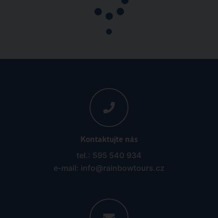
Itálie
All Inclusive
Letecky
Dolcestate
16.08.2026 - 23.08.2026
(
8
)
od 24 621 Kč | sleva 39%