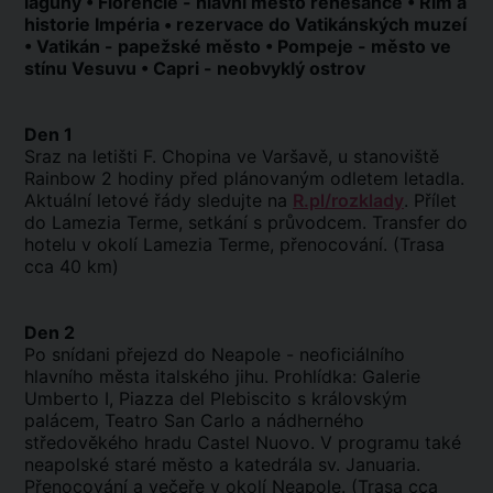
laguny • Florencie - hlavní město renesance • Řím a
historie Impéria • rezervace do Vatikánských muzeí
• Vatikán - papežské město • Pompeje - město ve
stínu Vesuvu • Capri - neobvyklý ostrov
Den 1
Sraz na letišti F. Chopina ve Varšavě, u stanoviště
Rainbow 2 hodiny před plánovaným odletem letadla.
Aktuální letové řády sledujte na
R.pl/rozklady
. Přílet
do Lamezia Terme, setkání s průvodcem. Transfer do
hotelu v okolí Lamezia Terme, přenocování. (Trasa
cca 40 km)
Den 2
Po snídani přejezd do Neapole - neoficiálního
hlavního města italského jihu. Prohlídka: Galerie
Umberto I, Piazza del Plebiscito s královským
palácem, Teatro San Carlo a nádherného
středověkého hradu Castel Nuovo. V programu také
neapolské staré město a katedrála sv. Januaria.
Přenocování a večeře v okolí Neapole. (Trasa cca