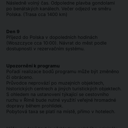
Následně volný čas. Odpoledne plavba gondolami
po benátských kanálech. Večer odjezd ve směru
Polska. (Trasa cca 1400 km)
Den 9
Příjezd do Polska v dopoledních hodinách
(Woszczyce cca 10:00). Návrat do měst podle
dostupnosti v rezervačním systému.
Upozornění k programu
Pořadí realizace bodů programu může být změněno
či obráceno.
Průvodce neprovází po muzejních objektech,
historických centrech a jiných turistických objektech.
S ohledem na ustanovení týkající se cestovního
ruchu v Římě bude nutné využití veřejné hromadné
dopravy během prohlídek.
Pobytová taxa se platí na místě, přímo v hotelech.