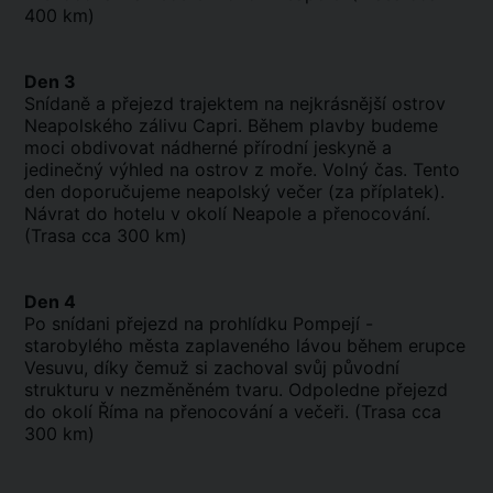
400 km)
Den 3
Snídaně a přejezd trajektem na nejkrásnější ostrov
Neapolského zálivu Capri. Během plavby budeme
moci obdivovat nádherné přírodní jeskyně a
jedinečný výhled na ostrov z moře. Volný čas. Tento
den doporučujeme neapolský večer (za příplatek).
Návrat do hotelu v okolí Neapole a přenocování.
(Trasa cca 300 km)
Den 4
Po snídani přejezd na prohlídku Pompejí -
starobylého města zaplaveného lávou během erupce
Vesuvu, díky čemuž si zachoval svůj původní
strukturu v nezměněném tvaru. Odpoledne přejezd
do okolí Říma na přenocování a večeři. (Trasa cca
300 km)