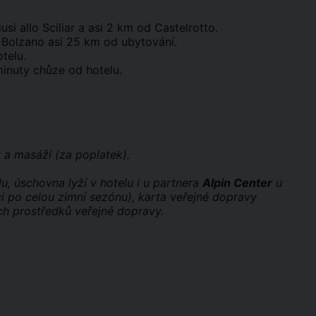
si allo Sciliar a asi 2 km od Castelrotto.
a Bolzano asi 25 km od ubytování.
telu.
minuty chůze od hotelu.
 a masáží (za poplatek).
u, úschovna lyží v hotelu i u partnera
Alpin Center
u
i po celou zimní sezónu), karta veřejné dopravy
h prostředků veřejné dopravy.