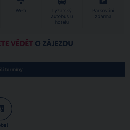
Wi-fi
Lyžařský
Parkování
autobus u
zdarma
hotelu
TE VĚDĚT
O ZÁJEZDU
žší termíny
tel