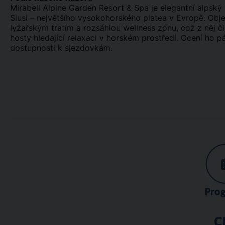
Mirabell Alpine Garden Resort & Spa je elegantní alpský h
Siusi – největšího vysokohorského platea v Evropě. Obje
lyžařským tratím a rozsáhlou wellness zónu, což z něj či
hosty hledající relaxaci v horském prostředí. Ocení ho pár
dostupnosti k sjezdovkám.
Pro
C