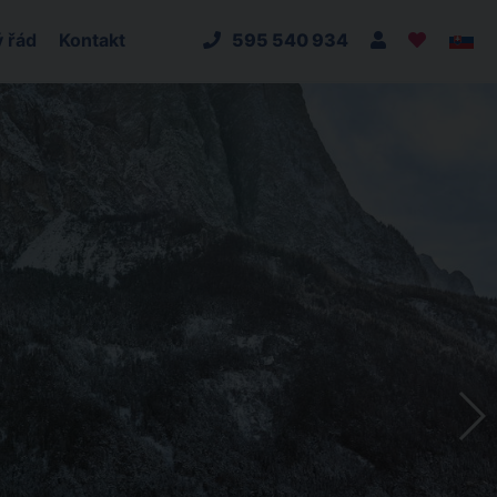
 řád
Kontakt
595 540 934