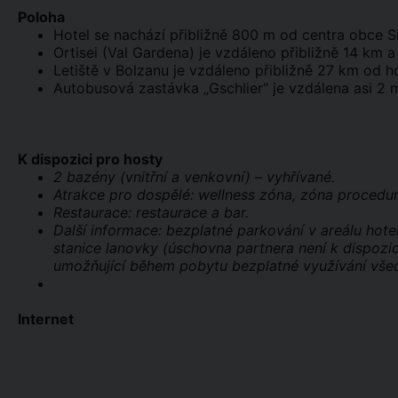
Poloha
Hotel se nachází přibližně 800 m od centra obce Siu
Ortisei (Val Gardena) je vzdáleno přibližně 14 km 
Letiště v Bolzanu je vzdáleno přibližně 27 km od ho
Autobusová zastávka „Gschlier“ je vzdálena asi 2 
K dispozici pro hosty
2 bazény (vnitřní a venkovní) – vyhřívané.
Atrakce pro dospělé: wellness zóna, zóna procedur
Restaurace: restaurace a bar.
Další informace: bezplatné parkování v areálu hotel
stanice lanovky (úschovna partnera není k dispozic
umožňující během pobytu bezplatné využívání všec
Internet