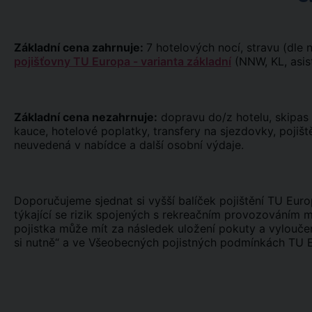
Základní cena zahrnuje:
7 hotelových nocí, stravu (dle
pojišťovny TU Europa - varianta základní
(NNW, KL, asist
Základní cena nezahrnuje:
dopravu do/z hotelu, skipas
kauce, hotelové poplatky, transfery na sjezdovky, pojišt
neuvedená v nabídce a další osobní výdaje.
Doporučujeme sjednat si vyšší balíček pojištění TU Euro
týkající se rizik spojených s rekreačním provozováním m
pojistka může mít za následek uložení pokuty a vyloučen
si nutně“ a ve Všeobecných pojistných podmínkách TU E