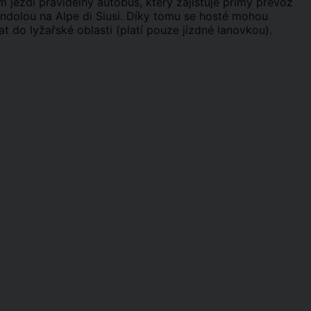
 jezdí pravidelný autobus, který zajišťuje přímý převoz
ndolou na Alpe di Siusi. Díky tomu se hosté mohou
do lyžařské oblasti (platí pouze jízdné lanovkou).