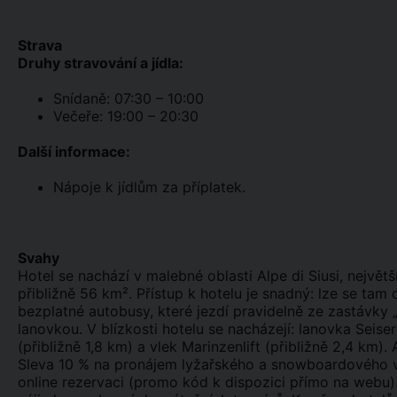
Strava
Druhy stravování a jídla:
Snídaně: 07:30 – 10:00
Večeře: 19:00 – 20:30
Další informace:
Nápoje k jídlům za příplatek.
Svahy
Hotel se nachází v malebné oblasti Alpe di Siusi, největ
přibližně 56 km². Přístup k hotelu je snadný: lze se ta
bezplatné autobusy, které jezdí pravidelně ze zastávky „
lanovkou. V blízkosti hotelu se nacházejí: lanovka Seiser
(přibližně 1,8 km) a vlek Marinzenlift (přibližně 2,4 km).
Sleva 10 % na pronájem lyžařského a snowboardového vyb
online rezervaci (promo kód k dispozici přímo na webu).