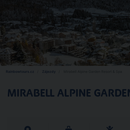
Rainbowtours.cz
Zájezdy
Mirabell Alpine Garden Resort & Spa
MIRABELL ALPINE GARDE