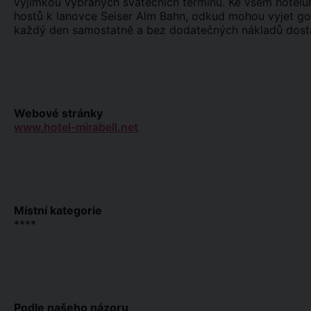
výjimkou vybraných svátečních termínů. Ke všem hotelům
hostů k lanovce Seiser Alm Bahn, odkud mohou vyjet go
každý den samostatně a bez dodatečných nákladů dostat 
Webové stránky
www.hotel-mirabell.net
Místní kategorie
****
Podle našeho názoru