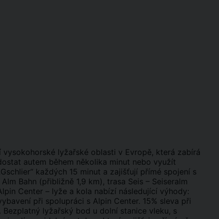
ší vysokohorské lyžařské oblasti v Evropě, která zabírá
m dostat autem během několika minut nebo využít
Gschlier“ každých 15 minut a zajišťují přímé spojení s
 Alm Bahn (přibližně 1,9 km), trasa Seis – Seiseralm
 Alpin Center – lyže a kola nabízí následující výhody:
avení při spolupráci s Alpin Center. 15% sleva při
 Bezplatný lyžařský bod u dolní stanice vleku, s