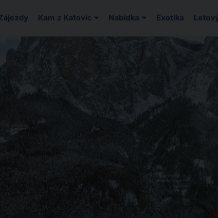
Zájezdy
Kam z Katovic
Nabídka
Exotika
Letový