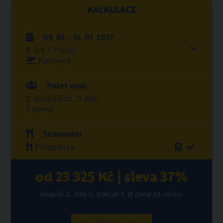
KALKULACE
09. 01. - 16. 01. 2027
8 dní / 7 nocí
Katovice
Počet osob
2 dospělých, 0 dětí
1 pokoj
Stravování
Polopenze
od 23 325 Kč | sleva 37%
dospělí 2, dítě 0, pokoje 1, Ø cena za osobu