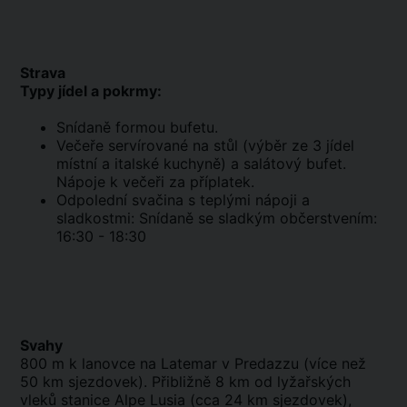
Strava
Typy jídel a pokrmy:
Snídaně formou bufetu.
Večeře servírované na stůl (výběr ze 3 jídel
místní a italské kuchyně) a salátový bufet.
Nápoje k večeři za příplatek.
Odpolední svačina s teplými nápoji a
sladkostmi: Snídaně se sladkým občerstvením:
16:30 - 18:30
Svahy
800 m k lanovce na Latemar v Predazzu (více než
50 km sjezdovek). Přibližně 8 km od lyžařských
vleků stanice Alpe Lusia (cca 24 km sjezdovek),