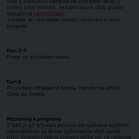
Sraz u stanoviště Rainbow na vybraném letišti 2
hodiny před odletem. Aktuální letové řády prosím
sledujte na
r.pl/rozklady
.
Transfer do vybraného hotelu, ubytování a volný
program.
Den 2–7
Pobyt ve vybraném hotelu.
Den 8
Po snídani odhlášení z hotelu. Transfer na letiště.
Odlet do Polska.
Poznámky k programu
V Itálii je při lyžování povinné mít sjednané pojištění
odpovědnosti za škodu způsobenou třetí osobě
(OC). Chybějící platná pojistka může mít za následek