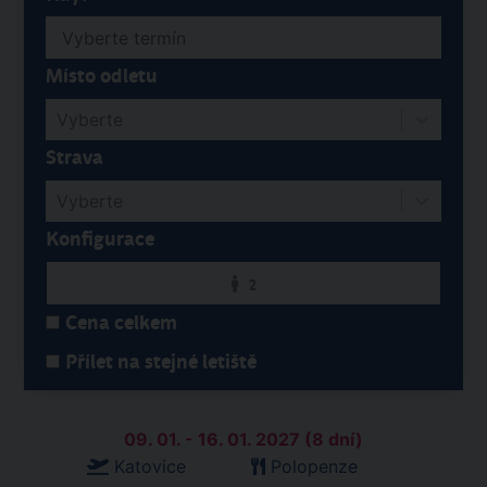
Místo odletu
Vyberte
Strava
Vyberte
Konfigurace
2
Cena celkem
Přílet na stejné letiště
09. 01. - 16. 01. 2027 (8 dní)
Katovice
Polopenze