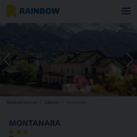
Rainbowtours.cz
Zájezdy
Montanara
MONTANARA