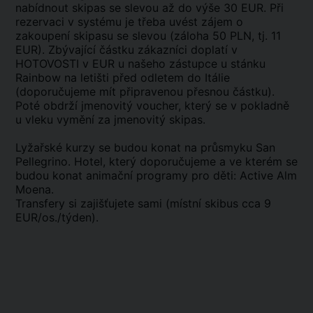
nabídnout skipas se slevou až do výše 30 EUR. Při
rezervaci v systému je třeba uvést zájem o
zakoupení skipasu se slevou (záloha 50 PLN, tj. 11
EUR). Zbývající částku zákazníci doplatí v
HOTOVOSTI v EUR u našeho zástupce u stánku
Rainbow na letišti před odletem do Itálie
(doporučujeme mít připravenou přesnou částku).
Poté obdrží jmenovitý voucher, který se v pokladně
u vleku vymění za jmenovitý skipas.
Lyžařské kurzy se budou konat na průsmyku San
Pellegrino. Hotel, který doporučujeme a ve kterém se
budou konat animační programy pro děti: Active Alm
Moena.
Transfery si zajišťujete sami (místní skibus cca 9
EUR/os./týden).