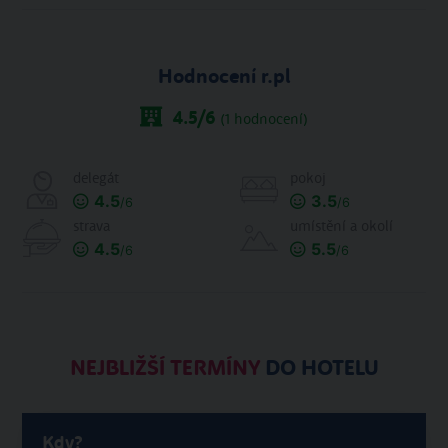
Hodnocení r.pl
4.5
/6
(
1
hodnocení)
delegát
pokoj
4.5
3.5
/6
/6
strava
umístění a okolí
4.5
5.5
/6
/6
NEJBLIŽŠÍ TERMÍNY
DO HOTELU
Kdy?