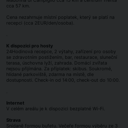
Madonna di Campiglio cca 15 km a centrum Trenta
cca 57 km.
Cena nezahrnuje místní poplatek, který se platí na
recepci (cca 2EUR/den/osoba).
.
K dispozici pro hosty
24Hodinová recepce, 2 výtahy, zařízení pro osoby
se zdravotním postižením, bar, restaurace, sluneční
terasa, úschovna lyží, zahrada. Domácí zvířata
nejsou přijímána. Za příplatek: skibus. Soukromé,
hlídané parkoviště, zdarma na místě, dle
dostupnosti. Check-in od 14:00, check-out do 10:00.
.
Internet
V celém areálu je k dispozici bezplatné Wi-Fi.
Strava
Snídaně formou bufetu. Večeře formou výběru ze 3