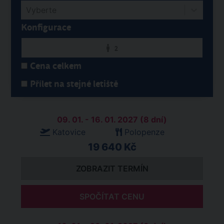
Vyberte
Konfigurace
2
Cena celkem
Přílet na stejné letiště
09. 01. - 16. 01. 2027 (8 dní)
Katovice
Polopenze
19 640 Kč
ZOBRAZIT TERMÍN
SPOČÍTAT CENU