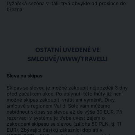
Lyžařská sezóna v Itálii trvá obvykle od prosince do
března.
OSTATNÍ UVEDENÉ VE
SMLOUVĚ/WWW/TRAVELLI
Sleva na skipas
Skipas se slevou je možné zakoupit nejpozději 3 dny
před začátkem akce. Po uplynutí této lhůty již není
možné skipas zakoupit, vrátit ani vyměnit. Díky
smlouvě s regionem Val di Sole vám můžeme
nabídnout skipas se slevou až do výše 30 EUR. Při
rezervaci v systému je třeba uvést zájem o
zakoupení skipasu se slevou (záloha 50 PLN, tj. 11
EUR). Zbývající částku zákazníci doplatí v