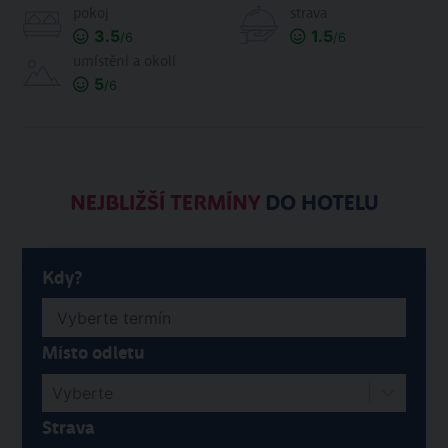
pokoj
strava
3.5
1.5
/6
/6
umístění a okolí
5
/6
NEJBLIŽŠÍ TERMÍNY
DO HOTELU
Kdy?
Místo odletu
Vyberte
Strava