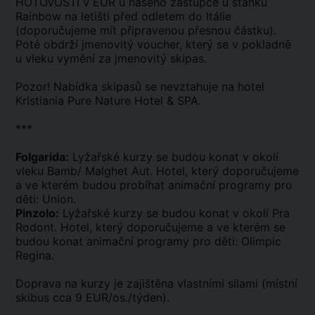
HOTOVOSTI v EUR u našeho zástupce u stánku
Rainbow na letišti před odletem do Itálie
(doporučujeme mít připravenou přesnou částku).
Poté obdrží jmenovitý voucher, který se v pokladně
u vleku vymění za jmenovitý skipas.
Pozor! Nabídka skipasů se nevztahuje na hotel
Kristiania Pure Nature Hotel & SPA.
***
Folgarida:
Lyžařské kurzy se budou konat v okolí
vleku Bamb/ Malghet Aut. Hotel, který doporučujeme
a ve kterém budou probíhat animační programy pro
děti: Union.
Pinzolo:
Lyžařské kurzy se budou konat v okolí Pra
Rodont. Hotel, který doporučujeme a ve kterém se
budou konat animační programy pro děti: Olimpic
Regina.
Doprava na kurzy je zajištěna vlastními silami (místní
skibus cca 9 EUR/os./týden).