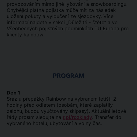
provozováním mimo jiné lyžování a snowboardingu.
Chybějící platná pojistka může mít za následek
uložení pokuty a vyloučení ze sjezdovky. Více
informací najdete v sekci „Důležité - čtěte“ a ve
Všeobecných pojistných podmínkách TU Europa pro
klienty Rainbow.
PROGRAM
Den 1
Sraz u přepážky Rainbow na vybraném letišti 2
hodiny před odletem (osobám, které zaplatily
zálohu, budou vyúčtovány skipasy). Aktuální letové
řády prosím sledujte na
r.pl/rozklady
. Transfer do
vybraného hotelu, ubytování a volný čas.