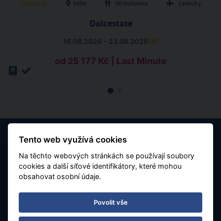
Itálie
All Inclusive
Letecky
Dolcestate
16.08.2026 - 23.08.2026
(
8
)
od 25 177 Kč | Last Minute
Tento web využívá cookies
Na těchto webových stránkách se používají soubory
cookies a další síťové identifikátory, které mohou
obsahovat osobní údaje.
Kontaktujte nás
Povolit vše
tel.: 595 540 934