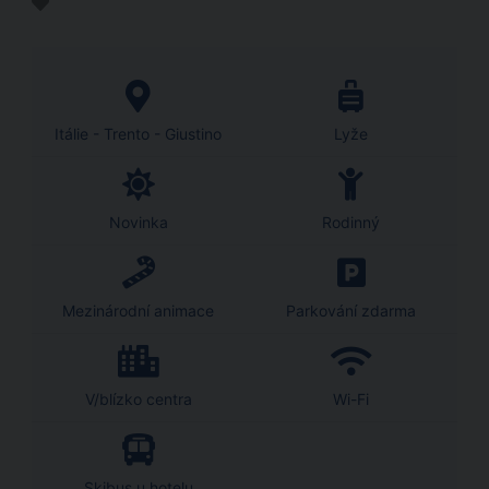
Itálie - Trento - Giustino
Lyže
Novinka
Rodinný
Mezinárodní animace
Parkování zdarma
V/blízko centra
Wi-Fi
Skibus u hotelu