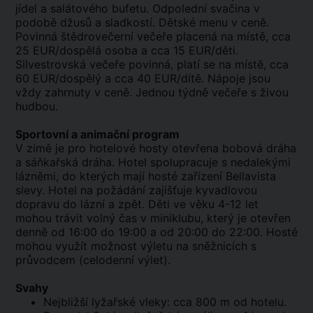
jídel a salátového bufetu. Odpolední svačina v
podobě džusů a sladkostí. Dětské menu v ceně.
Povinná štědrovečerní večeře placená na místě, cca
25 EUR/dospělá osoba a cca 15 EUR/děti.
Silvestrovská večeře povinná, platí se na místě, cca
60 EUR/dospělý a cca 40 EUR/dítě. Nápoje jsou
vždy zahrnuty v ceně. Jednou týdně večeře s živou
hudbou.
Sportovní a animační program
V zimě je pro hotelové hosty otevřena bobová dráha
a sáňkařská dráha. Hotel spolupracuje s nedalekými
lázněmi, do kterých mají hosté zařízení Bellavista
slevy. Hotel na požádání zajišťuje kyvadlovou
dopravu do lázní a zpět. Děti ve věku 4-12 let
mohou trávit volný čas v miniklubu, který je otevřen
denně od 16:00 do 19:00 a od 20:00 do 22:00. Hosté
mohou využít možnost výletu na sněžnicích s
průvodcem (celodenní výlet).
Svahy
Nejbližší lyžařské vleky: cca 800 m od hotelu.