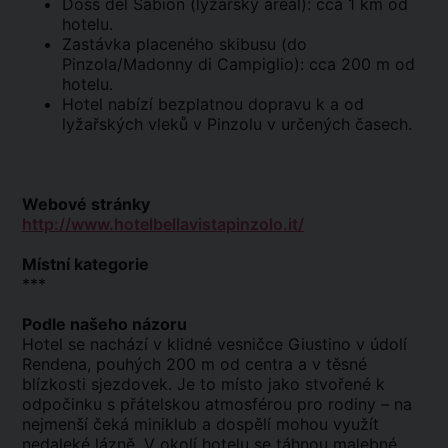
Doss del Sabion (lyžařský areál): cca 1 km od
hotelu.
Zastávka placeného skibusu (do
Pinzola/Madonny di Campiglio): cca 200 m od
hotelu.
Hotel nabízí bezplatnou dopravu k a od
lyžařských vleků v Pinzolu v určených časech.
Webové stránky
http://www.hotelbellavistapinzolo.it/
Místní kategorie
***
Podle našeho názoru
Hotel se nachází v klidné vesničce Giustino v údolí
Rendena, pouhých 200 m od centra a v těsné
blízkosti sjezdovek. Je to místo jako stvořené k
odpočinku s přátelskou atmosférou pro rodiny – na
nejmenší čeká miniklub a dospělí mohou využít
nedaleké lázně. V okolí hotelu se táhnou malebné