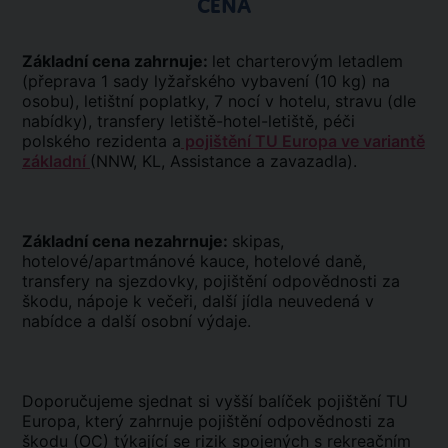
CENA
Základní cena zahrnuje:
let charterovým letadlem
(přeprava 1 sady lyžařského vybavení (10 kg) na
osobu), letištní poplatky, 7 nocí v hotelu, stravu (dle
nabídky), transfery letiště-hotel-letiště, péči
polského rezidenta a
pojištění TU Europa ve variantě
základní
(NNW, KL, Assistance a zavazadla).
Základní cena nezahrnuje:
skipas,
hotelové/apartmánové kauce, hotelové daně,
transfery na sjezdovky, pojištění odpovědnosti za
škodu, nápoje k večeři, další jídla neuvedená v
nabídce a další osobní výdaje.
Doporučujeme sjednat si vyšší balíček pojištění TU
Europa, který zahrnuje pojištění odpovědnosti za
škodu (OC) týkající se rizik spojených s rekreačním