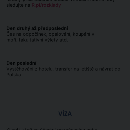
sledujte na
R.pl/rozklady
Den druhý až předposlední
Čas na odpočinek, opalování, koupání v
moři, fakultativní výlety atd.
Den poslední
Vystěhování z hotelu, transfer na letiště a návrat do
Polska.
VÍZA
Klienti, kteří se účastní poznávacích nebo