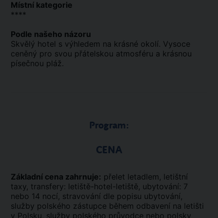
Místní kategorie
****
Podle našeho názoru
Skvělý hotel s výhledem na krásné okolí. Vysoce
ceněný pro svou přátelskou atmosféru a krásnou
písečnou pláž.
Program:
CENA
Základní cena zahrnuje:
přelet letadlem, letištní
taxy, transfery: letiště-hotel-letiště, ubytování: 7
nebo 14 nocí, stravování dle popisu ubytování,
služby polského zástupce během odbavení na letišti
v Polsku, služby polského průvodce nebo polsky