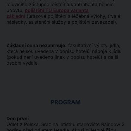
mluvícího zástupce místního kontrahenta během
pobytu,
pojištění TU Europa varianta
základní
(úrazové pojištění a léčebné výlohy, trvalé
následky, asistenční služby a pojištění zavazadel).
Základní cena nezahrnuje:
fakultativní výlety, jídla,
která nejsou uvedena v popisu hotelů, nápoje k jídlu
(pokud není uvedeno jinak v popisu hotelů) a další
osobní výdaje.
PROGRAM
Den první
Odlet z Polska. Sraz na letišti u stanoviště Rainbow 2
hodiny před odletem letadla. Aktuální letové řády