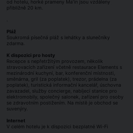
od hotelu, horké prameny Ma'in jsou vzdáleny
přibližně 20 km.
.
Pláž
Soukromá písečná pláž s lehátky a slunečníky
zdarma.
K dispozici pro hosty
Recepce s nepřetržitým provozem, několik
stravovacích zařízení včetně restaurace Elements s
mezinárodní kuchyní, bar, konferenční místnosti,
směnárna, gril (za poplatek), trezor, prádelna (za
poplatek), turistická informační kancelář, úschovna
zavazadel, služby concierge, nabíjecí stanice pro
elektromobily, společný salonek, zařízení pro osoby
se zdravotním postižením. Na místě je obchod se
suvenýry.
Internet
V celém hotelu je k dispozici bezplatné Wi-Fi