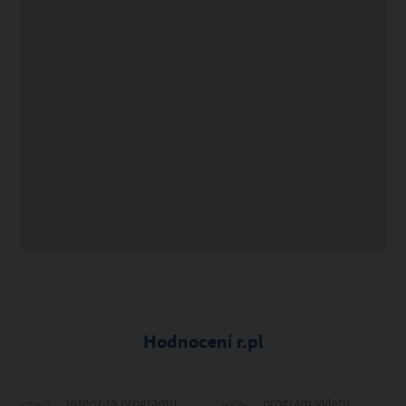
Hodnocení r.pl
intenzita programu
program výletu