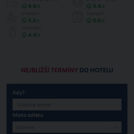
4.9
5.4
/6
/6
průvodce
transport
5.2
5.6
/6
/6
ubytování
4.4
/6
NEJBLIŽŠÍ TERMÍNY
DO HOTELU
Kdy?
Místo odletu
Vyberte