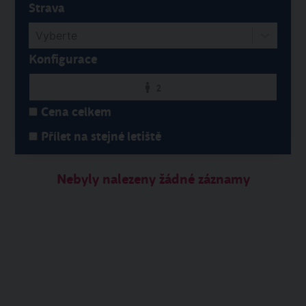
Strava
Vyberte
Konfigurace
2
Cena celkem
Přílet na stejné letiště
Nebyly nalezeny žádné záznamy