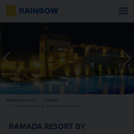
Rainbowtours.cz
Zájezdy
Ramada Resort by Wyndham Dead Sea
RAMADA RESORT BY