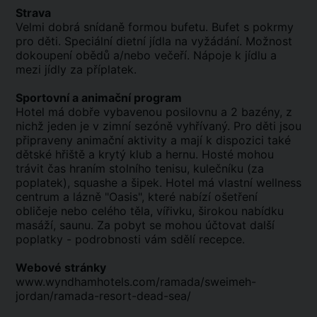
Strava
Velmi dobrá snídaně formou bufetu. Bufet s pokrmy
pro děti. Speciální dietní jídla na vyžádání. Možnost
dokoupení obědů a/nebo večeří. Nápoje k jídlu a
mezi jídly za příplatek.
Sportovní a animační program
Hotel má dobře vybavenou posilovnu a 2 bazény, z
nichž jeden je v zimní sezóně vyhřívaný. Pro děti jsou
připraveny animační aktivity a mají k dispozici také
dětské hřiště a krytý klub a hernu. Hosté mohou
trávit čas hraním stolního tenisu, kulečníku (za
poplatek), squashe a šipek. Hotel má vlastní wellness
centrum a lázně "Oasis", které nabízí ošetření
obličeje nebo celého těla, vířivku, širokou nabídku
masáží, saunu. Za pobyt se mohou účtovat další
poplatky - podrobnosti vám sdělí recepce.
Webové stránky
www.wyndhamhotels.com/ramada/sweimeh-
jordan/ramada-resort-dead-sea/