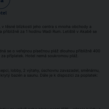
tel
, v těsné blízkosti jeho centra s mnoha obchody a
 a přibližně za 1 hodinu Wadi Rum. Letiště v Akabě se
edná se o veřejnou písečnou pláž dlouhou přibližně 400
ut za příplatek. Hotel nemá soukromou pláž.
epci, lobby, 2 výtahy, úschovnu zavazadel, směnárnu,
krytý bazén a saunu. Dále je k dispozici za poplatek: