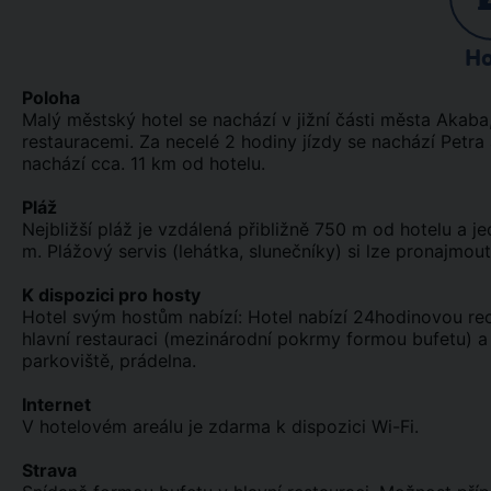
Ho
Poloha
Malý městský hotel se nachází v jižní části města Akaba
restauracemi. Za necelé 2 hodiny jízdy se nachází Petra
nachází cca. 11 km od hotelu.
Pláž
Nejbližší pláž je vzdálená přibližně 750 m od hotelu a j
m. Plážový servis (lehátka, slunečníky) si lze pronajmo
K dispozici pro hosty
Hotel svým hostům nabízí: Hotel nabízí 24hodinovou rec
hlavní restauraci (mezinárodní pokrmy formou bufetu) a 
parkoviště, prádelna.
Internet
V hotelovém areálu je zdarma k dispozici Wi-Fi.
Strava