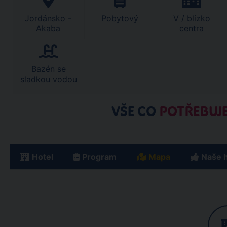
Jordánsko -
Pobytový
V / blízko
Akaba
centra
Bazén se
sladkou vodou
VŠE CO
POTŘEBUJE
Hotel
Program
Mapa
Naše 