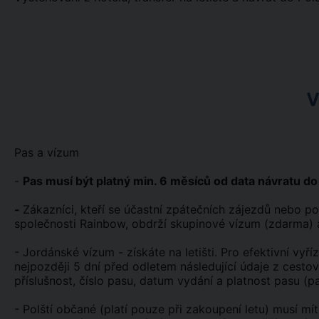
V
Pas a vízum
-
Pas musí být platný min. 6 měsíců od data návratu do
-
Zákazníci, kteří se účastní zpátečních zájezdů nebo 
společnosti Rainbow, obdrží skupinové vízum (zdarma) 
- Jordánské vízum - získáte na letišti. Pro efektivní vyř
nejpozději 5 dní před odletem následující údaje z cestov
příslušnost, číslo pasu, datum vydání a platnost pasu (p
- Polští občané (platí pouze při zakoupení letu) musí 