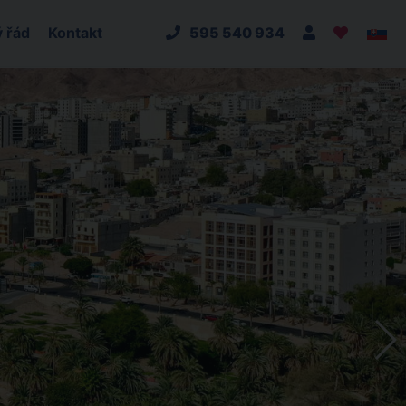
 řád
Kontakt
595 540 934