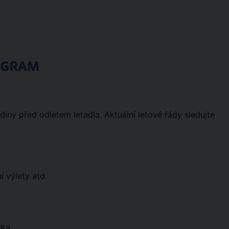
OGRAM
diny před odletem letadla. Aktuální letové řády sledujte
í výlety atd.
ska.