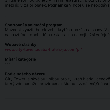
Snídaně formou bufetu v hlavní restauraci. Možnost přípl
mezi jídly za příplatek.
Poznámka
V hotelu se nepodává 
.
Sportovní a animační program
Možnost využití hotelového krytého bazénu a sauny. V a
nachází řada obchodů a restaurací a na nejbližší veřejné
Webové stránky
www.city-tower.aqaba-hotels-jo.com/pl/
Místní kategorie
***
Podle našeho názoru
City Tower je skvělou volbou pro ty, kteří hledají cenov
který vám umožní prozkoumat Akabu i vzdálenější části