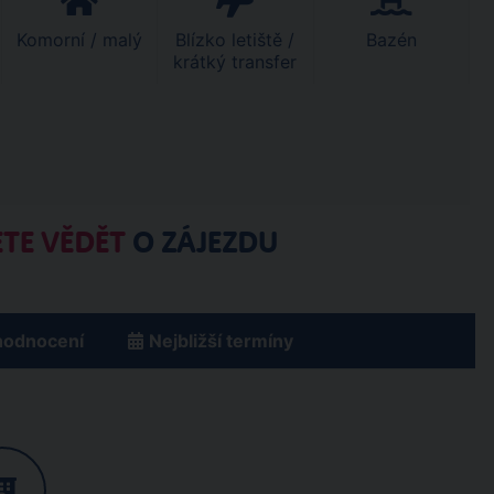
Komorní / malý
Blízko letiště /
Bazén
krátký transfer
TE VĚDĚT
O ZÁJEZDU
hodnocení
Nejbližší termíny