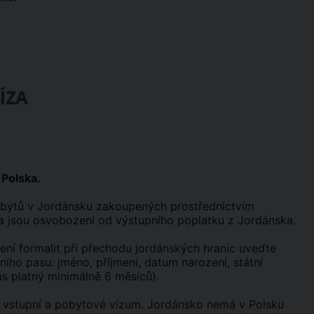
ÍZA
 Polska.
pobytů v Jordánsku zakoupených prostřednictvím
a jsou osvobozeni od výstupního poplatku z Jordánska.
ízení formalit při přechodu jordánských hranic uveďte
ního pasu: jméno, příjmení, datum narození, státní
as platný minimálně 6 měsíců).
mít vstupní a pobytové vízum. Jordánsko nemá v Polsku