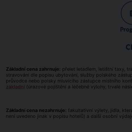
Pro
C
Základní cena zahrnuje:
přelet letadlem, letištní taxy, tr
stravování dle popisu ubytování, služby polského zástu
průvodce nebo polsky mluvícího zástupce místního ko
základní
(úrazové pojištění a léčebné výlohy, trvalé násl
Základní cena nezahrnuje:
fakultativní výlety, jídla, kt
není uvedeno jinak v popisu hotelů) a další osobní výdaj