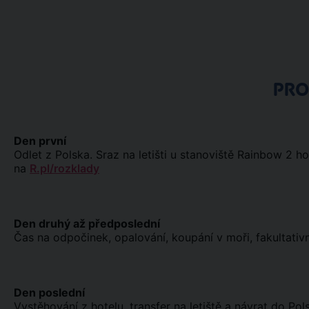
PR
Den první
Odlet z Polska. Sraz na letišti u stanoviště Rainbow 2 ho
na
R.pl/rozklady
Den druhý až předposlední
Čas na odpočinek, opalování, koupání v moři, fakultativn
Den poslední
Vystěhování z hotelu, transfer na letiště a návrat do Pol