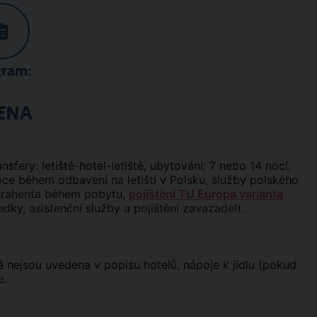
gram:
ENA
ansfery: letiště-hotel-letiště, ubytování: 7 nebo 14 nocí,
pce během odbavení na letišti v Polsku, služby polského
ntrahenta během pobytu,
pojištění TU Europa varianta
edky, asistenční služby a pojištění zavazadel).
erá nejsou uvedena v popisu hotelů, nápoje k jídlu (pokud
e.