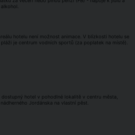
atku za večeři nebo plnou penzi (FB) - nápoje k jídlu a
alkohol.
reálu hotelu není možnost animace. V blízkosti hotelu se
 pláži je centrum vodních sportů (za poplatek na místě).
ě dostupný hotel v pohodlné lokalitě v centru města,
 nádherného Jordánska na vlastní pěst.