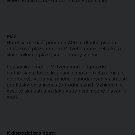
Nebo. Přibližně 60 km od letiště v Ammánu.
Pláž
Hotel se nachází přímo na 400 m dlouhé písčito-
oblázkové pláži přímo u Mrtvého moře. Lehátka a
slunečníky na pláži jsou zahrnuty v ceně.
Poznámka: voda v Mrtvém moři je opravdu
hodně slaná, takže koupání je možné (relaxační, ale
ne dlouhé). Voda má mnoho blahodárných vlastností
pro lidský organismus (přírodní lázně). Vzhledem k
vysoké slanosti a vztlaku vody není možné plavání v
moři.
K dispozici pro hosty