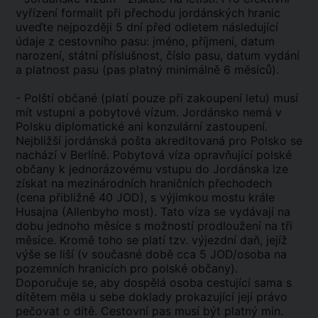
vyřízení formalit při přechodu jordánských hranic
uveďte nejpozději 5 dní před odletem následující
údaje z cestovního pasu: jméno, příjmení, datum
narození, státní příslušnost, číslo pasu, datum vydání
a platnost pasu (pas platný minimálně 6 měsíců).
- Polští občané (platí pouze při zakoupení letu) musí
mít vstupní a pobytové vízum. Jordánsko nemá v
Polsku diplomatické ani konzulární zastoupení.
Nejbližší jordánská pošta akreditovaná pro Polsko se
nachází v Berlíně. Pobytová víza opravňující polské
občany k jednorázovému vstupu do Jordánska lze
získat na mezinárodních hraničních přechodech
(cena přibližně 40 JOD), s výjimkou mostu krále
Husajna (Allenbyho most). Tato víza se vydávají na
dobu jednoho měsíce s možností prodloužení na tři
měsíce. Kromě toho se platí tzv. výjezdní daň, jejíž
výše se liší (v současné době cca 5 JOD/osoba na
pozemních hranicích pro polské občany).
Doporučuje se, aby dospělá osoba cestující sama s
dítětem měla u sebe doklady prokazující její právo
pečovat o dítě. Cestovní pas musí být platný min.