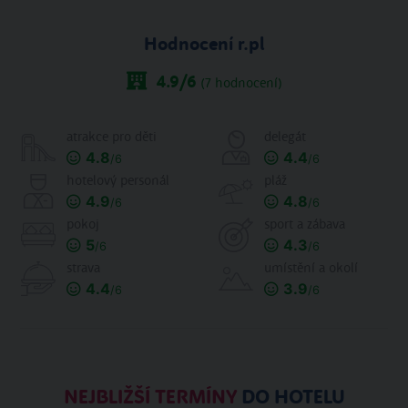
Hodnocení r.pl
4.9
/6
(
7
hodnocení)
atrakce pro děti
delegát
4.8
4.4
/6
/6
hotelový personál
pláž
4.9
4.8
/6
/6
pokoj
sport a zábava
5
4.3
/6
/6
strava
umístění a okolí
4.4
3.9
/6
/6
NEJBLIŽŠÍ TERMÍNY
DO HOTELU