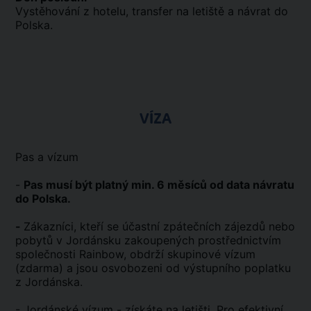
Vystěhování z hotelu, transfer na letiště a návrat do
Polska.
VÍZA
Pas a vízum
-
Pas musí být platný min. 6 měsíců od data návratu
do Polska.
-
Zákazníci, kteří se účastní zpátečních zájezdů nebo
pobytů v Jordánsku zakoupených prostřednictvím
společnosti Rainbow, obdrží skupinové vízum
(zdarma) a jsou osvobozeni od výstupního poplatku
z Jordánska.
- Jordánské vízum - získáte na letišti. Pro efektivní