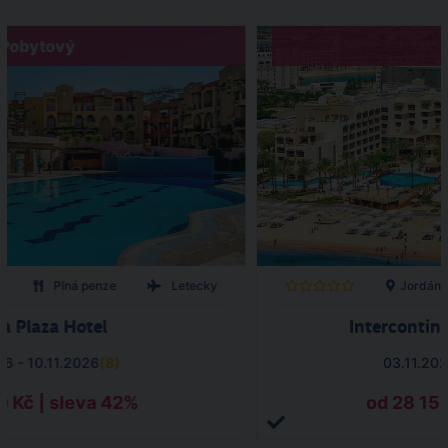
Pobytový
o
Plná penze
Letecky
Jordán
a Plaza Hotel
Intercontin
26 - 10.11.2026
(
8
)
03.11.202
0 Kč | sleva 42%
od 28 159